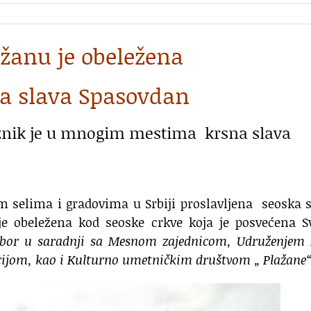
ažanu je obeležena
a slava Spasovdan
aznik je u mnogim mestima krsna slava
im selima i gradovima u Srbiji proslavljena seoska 
je obeležena kod seoske crkve koja je posvećena S
dbor u saradnji sa Mesnom zajednicom, Udruženjem 
cijom, kao i Kulturno umetničkim društvom „ Plažane“