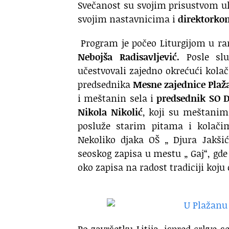
Svečanost su svojim prisustvom ule
svojim nastavnicima i
direktorko
Program je počeo Liturgijom u ra
Nebojša Radisavljević.
Posle slu
učestvovali zajedno okrećući kola
predsednika
Mesne zajednice Plaž
i meštanin sela i
predsednik SO D
Nikola Nikolić
, koji su meštanim
posluže starim pitama i kolačim
Nekoliko djaka OŠ „ Djura Jakšić
seoskog zapisa u mestu „ Gaj“, gde
oko zapisa na radost tradiciji koju 