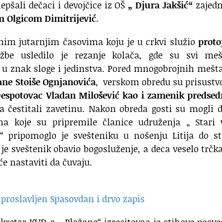
pšali dečaci i devojčice iz OŠ
„ Djura Jakšić“
zajedn
m Olgicom Dimitrijević
.
nim jutarnjim časovima koju je u crkvi služio
proto
žbe usledilo je rezanje kolača, gde su svi meš
č u znak sloge i jedinstva. Pored mnogobrojnih mešt
ane Stoiše Ognjanovića
, verskom obredu su prisustv
espotovac Vladan Milošević kao i zamenik predsed
a čestitali zavetinu. Nakon obreda gosti su mogli 
a koje su pripremile članice udruženja „ Stari v
“ pripomoglo je svešteniku u nošenju Litija do st
 je sveštenik obavio bogosluženje, a deca veselo trčk
će nastaviti da čuvaju.