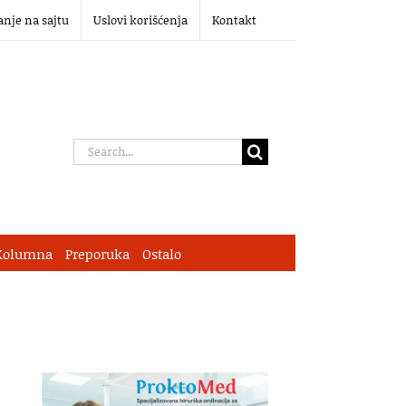
anje na sajtu
Uslovi korišćenja
Kontakt
Search
for:
Kolumna
Preporuka
Ostalo