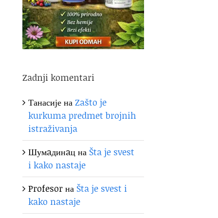
Zadnji komentari
Танасије
на
Zašto je
kurkuma predmet brojnih
istraživanja
Шумaдинaц
на
Šta je svest
i kako nastaje
Profesor
на
Šta je svest i
kako nastaje