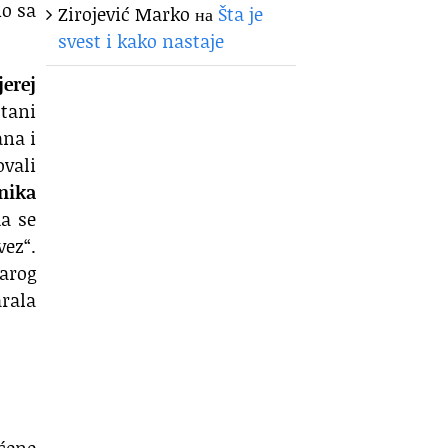
o sa
Zirojević Marko
на
Šta je
svest i kako nastaje
jerej
tani
ana i
ovali
nika
da se
ez“.
arog
arala