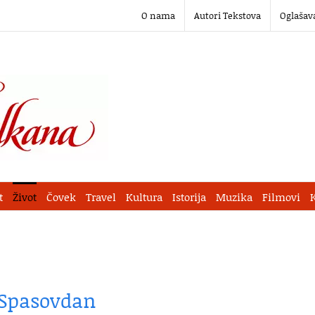
O nama
Autori Tekstova
Oglašav
t
Život
Čovek
Travel
Kultura
Istorija
Muzika
Filmovi
 Spasovdan