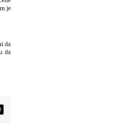
ećene
am je
ni da
ju da
am
Email