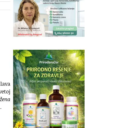
slava
vetoj
žena
.