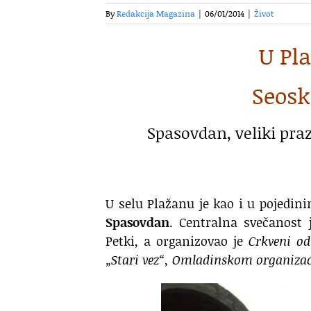
By
Redakcija Magazina
|
06/01/2014
|
Život
U Pl
Seosk
Spasovdan, veliki pr
U selu Plažanu je kao i u pojedin
Spasovdan
. Centralna svečanost 
Petki, a organizovao je
Crkveni o
„Stari vez“, Omladinskom organiza