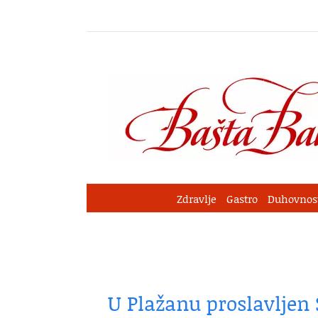
Skip
to
content
Zdravlje
Gastro
Duhovnos
U Plažanu proslavljen