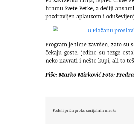
Po završetku Litija, ispred crkve 
hramu Svete Petke, a dečiji ansam
pozdravljen aplauzom i oduševljen
Program je time završen, zato su s
čekaju goste, jedino su tezge ost
neko navrati i nešto kupi, ali to te
Piše: Marko Mirković
Foto: Predr
Podeli priču preko socijalnih mreža!