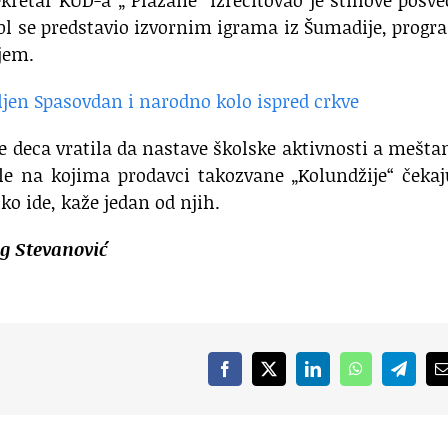
sekretar KUD-a „ Plažane“ izrecitovao je stihove posv
bl se predstavio izvornim igrama iz Šumadije, progr
jem.
e deca vratila da nastave školske aktivnosti a mešta
ale na kojima prodavci takozvane „Kolundžije“ čeka
ško ide, kaže jedan od njih.
ag Stevanović
Facebook
X
LinkedIn
WhatsApp
Telegr