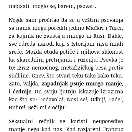
napisati, moglo se, barem, psovati.
Negde sam pročitao da se u veštini psovanja
sa nama mogu porediti jedino Mađari i Turci,
za kojima ne zaostaju mnogo ni Rusi. Dakle,
sve odreda narodi koji s Istorijom nisu imali
sreće. Možda otuda potiče i njihova sklonost
ka skarednim pretnjama i ruženju. Psovka je
to: izraz nemoćnog, metafizičkog besa protiv
sudbine. Gnev, što stvari teku tako kako teku.
Zato, valjda,
zapadnjak psuje mnogo manje,
i čednije
. On svoju ljutnju iskazuje izrazima
kao što su: Dođavola!, Nosi se!, Odbij!, Gade!,
Đubre!, Beži mi s očiju!
Seksualni rečnik se koristi neuporedivo
manje nego kod nas. Kad razjareni Francuz