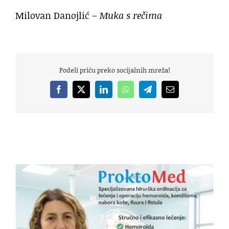
Milovan Danojlić –
Muka s rečima
Podeli priču preko socijalnih mreža!
Facebook
X
LinkedIn
WhatsApp
Telegram
Email