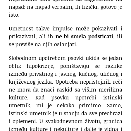
napad: na napad verbalni, ili fizički, gotovo je
isto.
Umetnost takve impulse može pokazivati i
prikazivati, ali ih
ne bi smela podsticati
, ili
se previše na njih oslanjati.
Slobodnom upotrebom psovki ukida se jedan
oblik hipokrizije, poništavaju se razlike
između privatnog i javnog, kućnog, uličnog i
književnog jezika. Upotreba nepristojnih reči
ne mora da znači raskid sa višim merilima
kulture. Kad psovku upotrebi istinski
umetnik, mi je nekako primimo. Samo,
istinski umetnik je u stanju da sve preobrazi
i oplemeni. U svakodnevnom životu, granica
između kulture i nekulture i dalje je vidna i