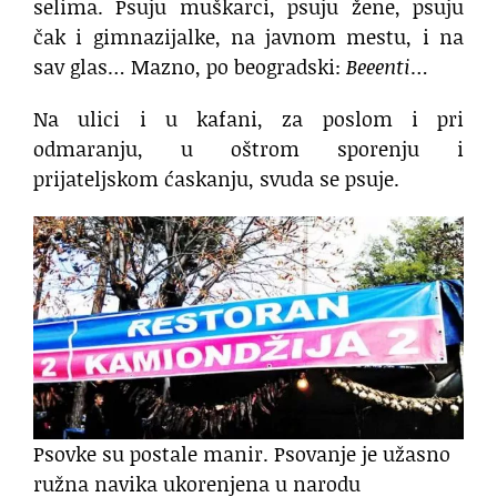
selima. Psuju muškarci, psuju žene, psuju
čak i gimnazijalke, na javnom mestu, i na
sav glas… Mazno, po beogradski:
Beeenti
…
Na ulici i u kafani, za poslom i pri
odmaranju, u oštrom sporenju i
prijateljskom ćaskanju, svuda se psuje.
Psovke su postale manir. Psovanje je užasno
ružna navika ukorenjena u narodu