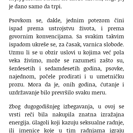
je dano samo da trpi.
Psovkom se, dakle, jednim potezom čini
ispad prema ustrojstvu života, i prema
govornim konvencijama. Sa svakim takvim
ispadom ukreše se, za časak, varnica slobode.
Uzmu li se u obzir uslovi u kojima već pola
veka živimo, može se razumeti zašto su,
šezdesetih i sedamdesetih godina, psovke,
najednom, počele prodirati i u umetničku
prozu. Mora da je, onih godina, ćutanje i
uzdržavanje bilo prevršilo svaku meru.
Zbog dugogodišnjeg izbegavanja, u ovoj se
vrsti reči bila nakupila znatna izražajna
energija. Glagoli koji kazuju seksualne radnje,
ili imenice koje u tim radnjama igraju