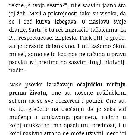
rekne „A tvoja sestra?“, nije sasvim jasno šta
joj želi. Merila pristojnosti tako su visoka, da
se i reč kurva izbegava. U naslovu svoje
drame, Sartr je tu reč naznačio tačkicama; La
P… respectueuse. Englesko Fuck off! je grubo,
ali je izrazito defanzivno. I mi kažemo Skini
mi se!, samo se to kod nas ne računa u pravu
psovku. Mi pretimo na sasvim drugi, aktivniji
način.
Naše psovke izražavaju
očajničku mržnju
prema životu
, one su nošene rušilačkom
željom da se sve obezvredi i ponizi. One su,
uz to, građene na osećanju da je seks vid
mučenja i unižavanja partnera, radnja u
kojoj muškarac ima apsolutnu prednost, i u
kojoj pasivna strana ne može uživati, nego joj