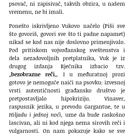
psovač, ni zapisivač, takvih obzira, u našem
vremenu, ne bi imali.
Ponešto iskrivljeno Vukovo načelo (Piši sve
što govoriš, govori sve što ti padne napamet)
nikad se kod nas nije doslovno primenjivalo.
Pod pritiskom vojvođanskog sveštenstva i
dela nezadovoljnih pretplatnika, Vuk je iz
drugog izdanja Rječnika izbacio tzv.
„
bezobrazne reči
„. I u međuratnoj prozi
gotovo je nemoguće naići na psovku: izvesnoj
vrsti autentičnosti građansko društvo je
pretpostavljalo hipokriziju. Vinaver,
raspusnik jezika, u prevodu Gargantue, te u
Hiljadu i jednoj noći
, ume da bude raskošno
lascivan, ali ni kod njega nema sirovih reči i
vulgarnosti. On nam pokazuje kako se sve