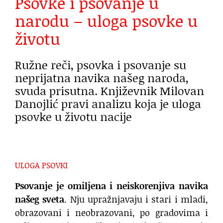
Psovke i psovanje u
narodu – uloga psovke u
životu
Ružne reči, psovka i psovanje su
neprijatna navika našeg naroda,
svuda prisutna. Književnik Milovan
Danojlić pravi analizu koja je uloga
psovke u životu nacije
ULOGA PSOVKI
Psovanje
je omiljena i neiskorenjiva navika
našeg sveta
. Nju upražnjavaju i stari i mladi,
obrazovani i neobrazovani, po gradovima i