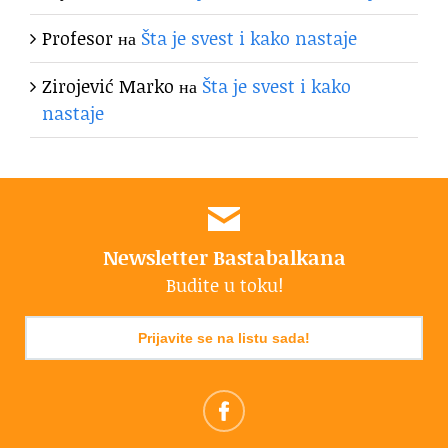
Profesor
на
Šta je svest i kako nastaje
Zirojević Marko
на
Šta je svest i kako
nastaje
Newsletter Bastabalkana
Budite u toku!
Prijavite se na listu sada!