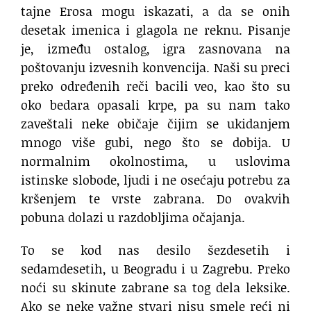
tajne Erosa mogu iskazati, a da se onih
desetak imenica i glagola ne reknu. Pisanje
je, između ostalog, igra zasnovana na
poštovanju izvesnih konvencija. Naši su preci
preko određenih reči bacili veo, kao što su
oko bedara opasali krpe, pa su nam tako
zaveštali neke običaje čijim se ukidanjem
mnogo više gubi, nego što se dobija. U
normalnim okolnostima, u uslovima
istinske slobode, ljudi i ne osećaju potrebu za
kršenjem te vrste zabrana. Do ovakvih
pobuna dolazi u razdobljima očajanja.
To se kod nas desilo šezdesetih i
sedamdesetih, u Beogradu i u Zagrebu. Preko
noći su skinute zabrane sa tog dela leksike.
Ako se neke važne stvari nisu smele reći ni