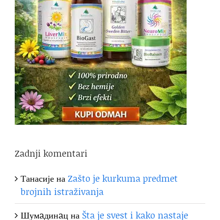
Zadnji komentari
Танасије
на
Zašto je kurkuma predmet
brojnih istraživanja
Шумaдинaц
на
Šta je svest i kako nastaje