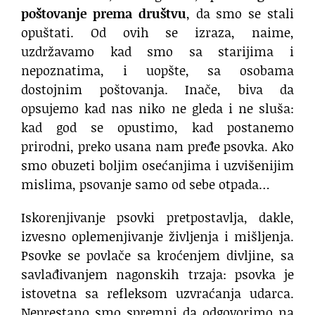
poštovanje prema društvu
, da smo se stali
opuštati. Od ovih se izraza, naime,
uzdržavamo kad smo sa starijima i
nepoznatima, i uopšte, sa osobama
dostojnim poštovanja. Inače, biva da
opsujemo kad nas niko ne gleda i ne sluša:
kad god se opustimo, kad postanemo
prirodni, preko usana nam pređe psovka. Ako
smo obuzeti boljim osećanjima i uzvišenijim
mislima, psovanje samo od sebe otpada…
Iskorenjivanje psovki pretpostavlja, dakle,
izvesno oplemenjivanje življenja i mišljenja.
Psovke se povlače sa kroćenjem divljine, sa
savlađivanjem nagonskih trzaja: psovka je
istovetna sa refleksom uzvraćanja udarca.
Neprestano smo spremni da odgovorimo na