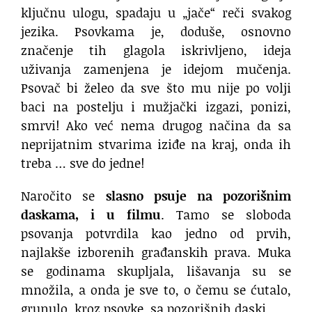
ključnu ulogu, spadaju u „jače“ reči svakog
jezika. Psovkama je, doduše, osnovno
značenje tih glagola iskrivljeno, ideja
uživanja zamenjena je idejom mučenja.
Psovač bi želeo da sve što mu nije po volji
baci na postelju i mužjački izgazi, ponizi,
smrvi! Ako već nema drugog načina da sa
neprijatnim stvarima iziđe na kraj, onda ih
treba … sve do jedne!
Naročito se
slasno psuje na pozorišnim
daskama, i u filmu
. Tamo se sloboda
psovanja potvrdila kao jedno od prvih,
najlakše izborenih građanskih prava. Muka
se godinama skupljala, lišavanja su se
množila, a onda je sve to, o čemu se ćutalo,
grunulo, kroz psovke, sa pozorišnih daski.