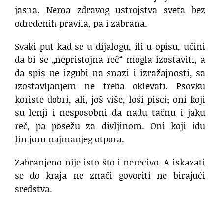
jasna. Nema zdravog ustrojstva sveta bez
određenih pravila, pa i zabrana.
Svaki put kad se u dijalogu, ili u opisu, učini
da bi se „nepristojna reč“ mogla izostaviti, a
da spis ne izgubi na snazi i izražajnosti, sa
izostavljanjem ne treba oklevati. Psovku
koriste dobri, ali, još više, loši pisci; oni koji
su lenji i nesposobni da nađu tačnu i jaku
reč, pa posežu za divljinom. Oni koji idu
linijom najmanjeg otpora.
Zabranjeno nije isto što i nerecivo. A iskazati
se do kraja ne znači govoriti ne birajući
sredstva.