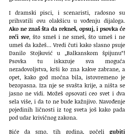
I dramski pisci, i scenaristi, radosno su
prihvatili ovu olakšicu u vođenju dijaloga.
Ako ne znaš šta da rekneš, opsuj, i psovka će
reći sve
, što smeš i ne smeš, što umeš i ne
umeš da kažeš… Vredi čuti kako slasno psuje
Danilo Stojković u „Balkanskom špijunu“!
Psovka tu iskazuje sva moguća
nezadovoljstva, krši ko zna kakve zabrane, a
opet, kako god moćna bila, istovremeno je
bezopasna. Iza nje se svašta krije, a ništa se
jasno ne vidi. Možeš opsovati ceo svet i dva
sela više, i da to ne bude kažnjivo. Navođenje
pojedinih ličnosti iz tog sveta još kako pada
pod udar krivičnog zakona.
Biće da smo, tih godina, počeli
gubiti