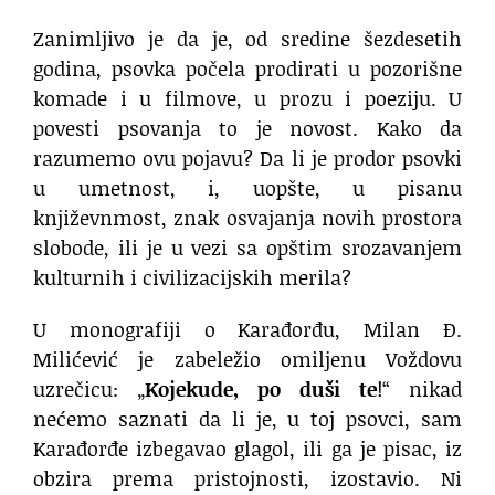
Zanimljivo je da je, od sredine šezdesetih
godina, psovka počela prodirati u pozorišne
komade i u filmove, u prozu i poeziju. U
povesti psovanja to je novost. Kako da
razumemo ovu pojavu? Da li je prodor psovki
u umetnost, i, uopšte, u pisanu
književnmost, znak osvajanja novih prostora
slobode, ili je u vezi sa opštim srozavanjem
kulturnih i civilizacijskih merila?
U monografiji o Karađorđu, Milan Đ.
Milićević je zabeležio omiljenu Voždovu
uzrečicu: „
Kojekude, po duši te
!“ nikad
nećemo saznati da li je, u toj psovci, sam
Karađorđe izbegavao glagol, ili ga je pisac, iz
obzira prema pristojnosti, izostavio. Ni