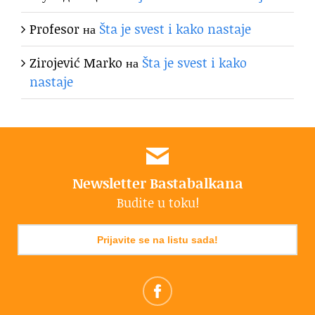
Profesor
на
Šta je svest i kako nastaje
Zirojević Marko
на
Šta je svest i kako
nastaje
Newsletter Bastabalkana
Budite u toku!
Prijavite se na listu sada!