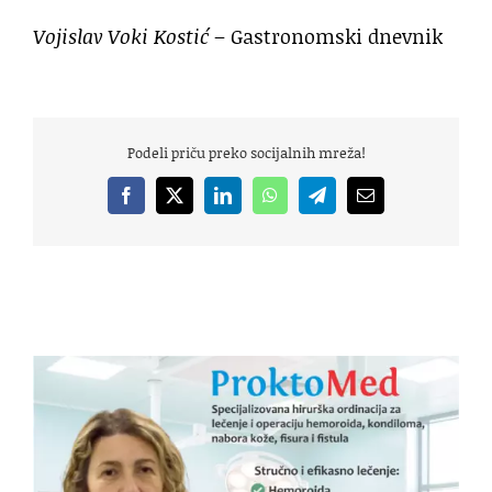
Vojislav Voki Kostić
– Gastronomski dnevnik
Podeli priču preko socijalnih mreža!
Facebook
X
LinkedIn
WhatsApp
Telegram
Email