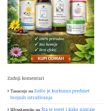
Zadnji komentari
Танасије
на
Zašto je kurkuma predmet
brojnih istraživanja
Шумaдинaц
на
Šta je svest i kako nastaje