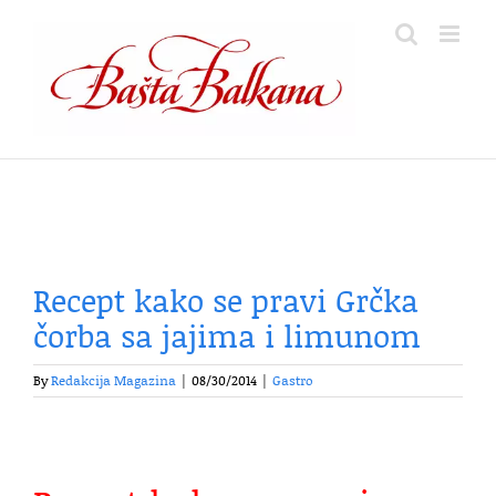
Skip
to
content
Recept kako se pravi Grčka
čorba sa jajima i limunom
By
Redakcija Magazina
|
08/30/2014
|
Gastro