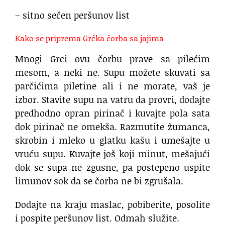
– sitno sečen peršunov list
Kako se priprema Grčka čorba sa jajima
Mnogi Grci ovu čorbu prave sa pilećim
mesom, a neki ne. Supu možete skuvati sa
parčićima piletine ali i ne morate, vaš je
izbor. Stavite supu na vatru da provri, dodajte
predhodno opran pirinač i kuvajte pola sata
dok pirinač ne omekša. Razmutite žumanca,
skrobin i mleko u glatku kašu i umešajte u
vruću supu. Kuvajte još koji minut, mešajući
dok se supa ne zgusne, pa postepeno uspite
limunov sok da se čorba ne bi zgrušala.
Dodajte na kraju maslac, pobiberite, posolite
i pospite peršunov list. Odmah služite.