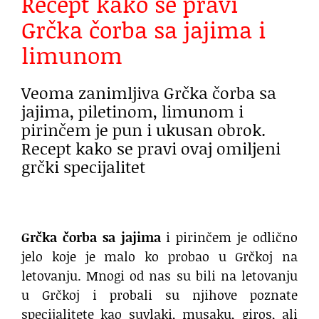
Recept kako se pravi
Grčka čorba sa jajima i
limunom
Veoma zanimljiva Grčka čorba sa
jajima, piletinom, limunom i
pirinčem je pun i ukusan obrok.
Recept kako se pravi ovaj omiljeni
grčki specijalitet
Grčka čorba
sa jajima
i pirinčem je odlično
jelo koje je malo ko probao u Grčkoj na
letovanju. Mnogi od nas su bili na letovanju
u Grčkoj i probali su njihove poznate
specijalitete kao suvlaki, musaku, giros, ali