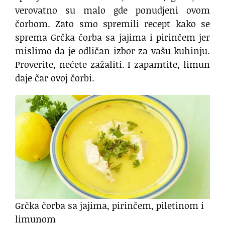
verovatno su malo gde ponudjeni ovom
čorbom. Zato smo spremili recept kako se
sprema Grčka čorba sa jajima i pirinčem jer
mislimo da je odličan izbor za vašu kuhinju.
Proverite, nećete zažaliti. I zapamtite, limun
daje čar ovoj čorbi.
Grčka čorba sa jajima, pirinčem, piletinom i
limunom