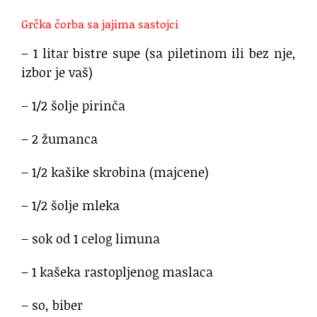
Grčka čorba sa jajima sastojci
– 1 litar bistre supe (sa piletinom ili bez nje,
izbor je vaš)
– 1/2 šolje pirinča
– 2 žumanca
– 1/2 kašike skrobina (majcene)
– 1/2 šolje mleka
– sok od 1 celog limuna
– 1 kašeka rastopljenog maslaca
– so, biber