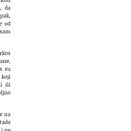
,
da
ipak,
e od
 sam
rkos
rane,
s su
koji
i ili
ljno
je
na
tada
 i ne