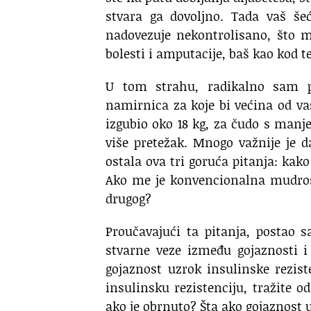
stvara ga dovoljno.
Tada vaš šeć
nadovezuje nekontrolisano, što m
bolesti
i amputacije, baš kao kod t
U tom strahu, radikalno sam p
namirnica za koje bi većina od v
izgubio oko 18 kg, za čudo s manje
više pretežak.
Mnogo važnije je d
ostala
ova tri goruća pitanja:
kako
Ako me je konvencionalna mudrost
drugog?
Proučavajući ta pitanja,
postao s
stvarne veze
između gojaznosti i 
gojaznost
uzrok insulinske reziste
insulinsku rezistenciju,
tražite o
ako je obrnuto?
Šta ako gojaznost u