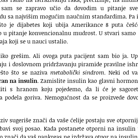
 sam se zapravo učio da dovodim u pitanje sve
adu sa najvišim mogućim naučnim standardima.
Pa 
to je dijabetes
koji ubija Amerikance 8 puta češć
 u pitanje konvencionalnu mudrost.
U stvari samo
aja
koji se u nauci ustalio.
liko grešim.
Ali ovoga puta pacijent sam bio ja.
Up
nju
i doslovnom pridržavanju piramide pravilne ish
ešto
što se naziva
metabolički sindrom
.
Neki od va
ran na insulin
.
Zamislite insulin kao glavni hormon
diti s hranom koju pojedemo,
da li će je sagoret
a podela goriva.
Nemogućnost da se proizvede dovo
aziv sugeriše
znači da vaše ćelije postaju sve otporni
bavi svoj posao.
Kada postanete otporni na insulin
to znači da vaš pankreas
ne izdržava otpor na insulin