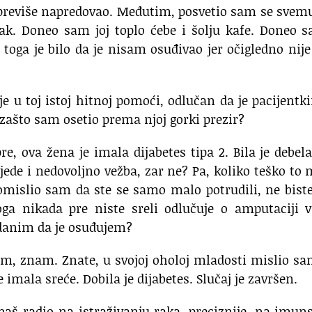
previše napredovao.
Međutim, posvetio sam se svem
ak.
Doneo sam joj toplo ćebe
i šolju kafe.
Doneo s
d toga je bilo da je nisam osuđivao
jer očigledno nije
je
u toj istoj hitnoj pomoći, odlučan
da je pacijentki
zašto sam osetio prema njoj gorki prezir?
re,
ova žena je imala dijabetes tipa 2.
Bila je debela
jede
i nedovoljno vežba, zar ne?
Pa, koliko teško to
omislio sam
da ste se samo malo potrudili,
ne biste
oga nikada pre niste sreli
odlučuje o amputaciji v
danim da je osuđujem?
im, znam.
Znate, u svojoj oholoj mladosti
mislio sa
je imala sreće.
Dobila je dijabetes. Slučaj je završen.
baš radio na istraživanju raka,
preciznije, na imun