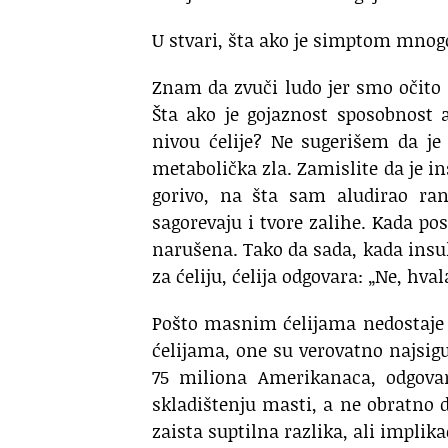
U stvari, šta ako je simptom mnog
Znam da zvuči ludo jer smo očito 
Šta ako je gojaznost sposobnost a
nivou ćelije?
Ne sugerišem da je 
metabolička zla.
Zamislite da je i
gorivo,
na šta sam aludirao rani
sagorevaju i tvore zalihe.
Kada pos
narušena.
Tako da sada, kada insul
za ćeliju, ćelija odgovara:
„Ne, hval
Pošto masnim ćelijama nedostaje
ćelijama,
one su verovatno najsigu
75 miliona Amerikanaca,
odgova
skladištenju masti, a ne obratno
zaista suptilna razlika,
ali implika