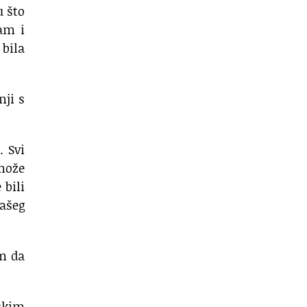
u
što
am i
 bila
nji s
.
Svi
 može
 bili
ašeg
m da
skim