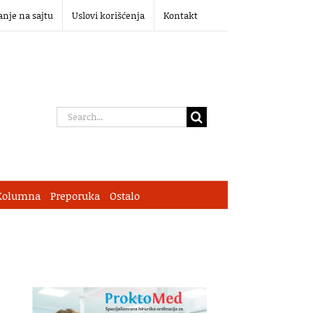
anje na sajtu
Uslovi korišćenja
Kontakt
Search
for:
Kolumna
Preporuka
Ostalo