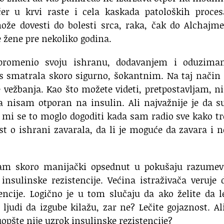
er u krvi raste
i cela kaskada patoloških proces
ože dovesti do bolesti srca,
raka, čak do Alchajme
e žene pre nekoliko godina.
romenio svoju ishranu,
dodavanjem i oduzima
as smatrala
skoro sigurno, šokantnim.
Na taj način
 vežbanja.
Kao što možete videti, pretpostavljam, 
a nisam otporan na insulin.
Ali najvažnije je da 
 mi se to moglo dogoditi kada sam
radio sve kako t
 o ishrani zavarala,
da li je moguće da zavara i 
am skoro manijački opsednut
u pokušaju razumev
insulinske rezistencije.
Većina istraživača veruje 
ncije.
Logično je u tom slučaju da ako želite da l
d ljudi da izgube kilažu, zar ne?
Lečite gojaznost.
Al
opšte nije uzrok insulinske rezistencije?