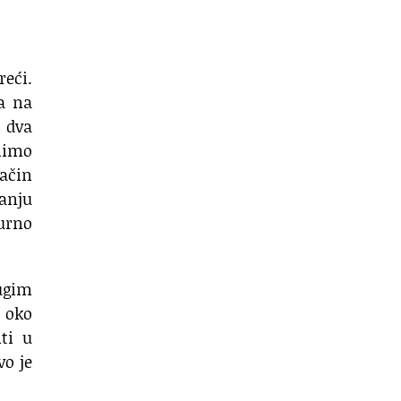
reći.
ja na
 dva
elimo
ačin
anju
gurno
rugim
 oko
ti u
vo je