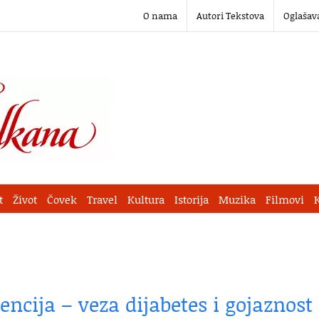
O nama
Autori Tekstova
Oglašav
t
Život
Čovek
Travel
Kultura
Istorija
Muzika
Filmovi
tencija – veza dijabetes i gojaznost