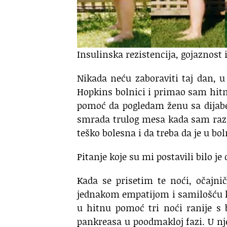
Insulinska rezistencija, gojaznost 
Nikada neću zaboraviti taj dan,
u
Hopkins bolnici
i primao sam hitn
pomoć
da pogledam ženu sa dija
smrada trulog mesa
kada sam raz
teško bolesna
i da treba da je u bol
Pitanje koje su mi postavili bilo je 
Kada se prisetim te noći,
očajni
jednakom empatijom i samilošću
u hitnu pomoć tri noći ranije
s 
pankreasa u poodmakloj fazi.
U nj