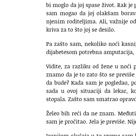
bi moglo da joj spase život.
Rak je 
sam mogao da joj olakšam borav
njenim roditeljima.
Ali, važnije o
kriva
za to što joj se desilo.
Pa zašto sam, nekoliko noći kasni
dijabetesom potrebna amputacija,
Vidite, za razliku od žene u noći p
znamo da je to zato što se previše 
da bude?
Kada sam je pogledao, p
sada u ovoj situaciji
da lekar, k
stopala.
Zašto sam smatrao oprav
Želeo bih reći da ne znam.
Međut
sam je pročitao.
Jela je previše. Ni
Ironijom slučaja u to vreme sam