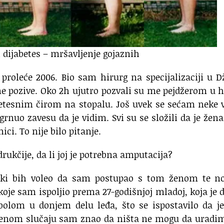
i dijabetes – mršavljenje gojaznih
 proleće 2006.
Bio sam hirurg na specijalizaciji
u D
e pozive.
Oko 2h ujutro pozvali su me pejdžerom u 
betesnim čirom
na stopalu.
Još uvek se sećam neke 
grnuo zavesu da je vidim.
Svi su se složili da je žena
nici.
To nije bilo pitanje.
drukčije,
da li joj je potrebna amputacija?
čki bih voleo da sam postupao s tom ženom
te n
koje sam ispoljio prema 27-godišnjoj mladoj,
koja je 
bolom u donjem delu leđa,
što se ispostavilo da j
enom slučaju sam znao da ništa ne mogu da uradi