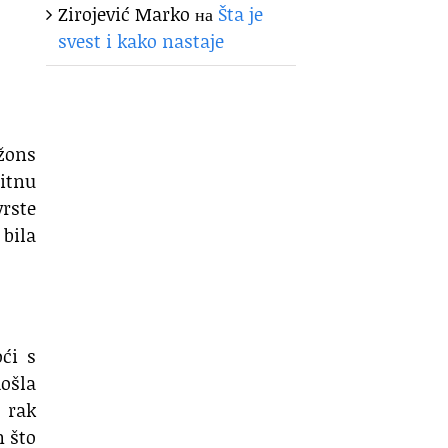
Zirojević Marko
на
Šta je
svest i kako nastaje
žons
hitnu
vrste
 bila
oći s
došla
e rak
m
što