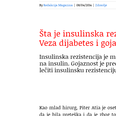
By
Redakcija Magazina
|
08/04/2014
|
Zdravlje
Šta je insulinska re
Veza dijabetes i goj
Insulinska rezistencija je 
na insulin. Gojaznost je pre
lečiti insulinsku rezistencij
Kao mlad hirurg, Piter Atia je ose
da je bila preteška i da je zbog 