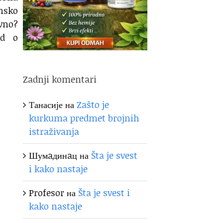
insko
avno?
ed o
Zadnji komentari
Танасије
на
Zašto je
kurkuma predmet brojnih
istraživanja
Шумaдинaц
на
Šta je svest
i kako nastaje
Profesor
на
Šta je svest i
kako nastaje