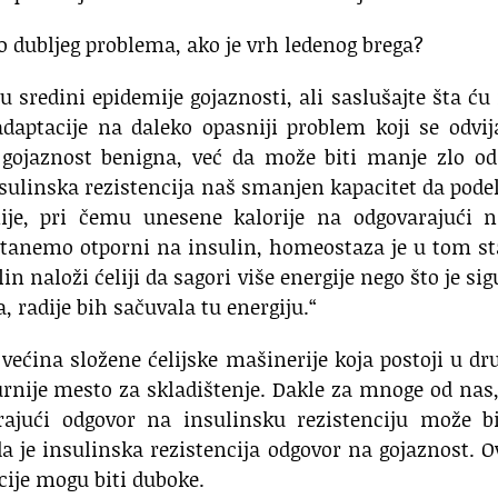
o dubljeg problema,
ako je vrh ledenog brega?
u sredini
epidemije gojaznosti, ali saslušajte šta ću 
daptacije
na daleko opasniji problem
koji se odvi
gojaznost benigna,
već da može biti manje zlo
od
nsulinska rezistencija naš smanjen
kapacitet da pod
je,
pri čemu unesene kalorije
na odgovarajući n
tanemo otporni na insulin,
homeostaza je u tom st
in naloži ćeliji
da sagori više energije
nego što je si
a, radije bih sačuvala tu energiju.“
 većina
složene ćelijske mašinerije koja postoji u d
rnije mesto za skladištenje.
Dakle za mnoge od nas,
rajući odgovor na insulinsku rezistenciju
može bi
da je insulinska rezistencija odgovor na gojaznost.
O
cije mogu biti duboke.