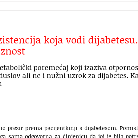
zistencija koja vodi dijabetesu.
aznost
metabolički poremećaj koji izaziva otpornos
duslov ali ne i nužni uzrok za dijabetes. K
u
tio prezir prema pacijentkinji s dijabetesom. Pomisl
toga sama odgovorna za činjenicu da joj je bila pot