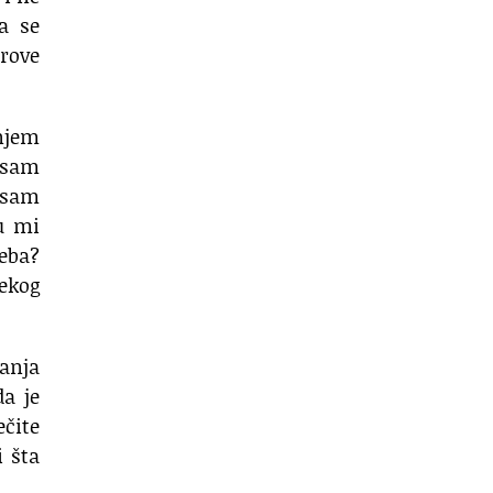
a
se
rove
njem
 sam
nisam
su mi
reba?
nekog
anja
da je
ečite
i šta