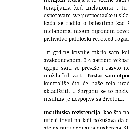
terapijama kod melanoma
i tu
osporavam sve pretpostavke
u skl
kada se radilo o bolestima kao š
melanoma,
nisam nijednom doveo
prihvatao patološki redosled događ
Tri godine kasnije otkrio sam ko
svakodnevnom, 3-4 satnom vežba
ugojio sam se previše i razvio n
možda čuli za to.
Postao sam otpo
kontroliše šta će naše telo ura
skladištiti.
U žargonu se to naziv
insulina je nespojiva sa životom.
Insulinska rezistencija
, kao što n
uticaj insulina koji pokušava da o
ste na putu dobijanja dijabetesa,
š