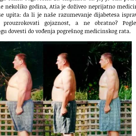
e nekoliko godina, Atia je doživeo neprijatno medic
se upita: da li je naše razumevanje dijabetesa ispr
a prouzrokovati gojaznost, a ne obratno? Pogl
gu dovesti do vođenja pogrešnog medicinskog rata.