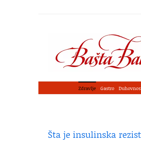
Skip
to
content
Zdravlje
Gastro
Duhovnos
Šta je insulinska rezis