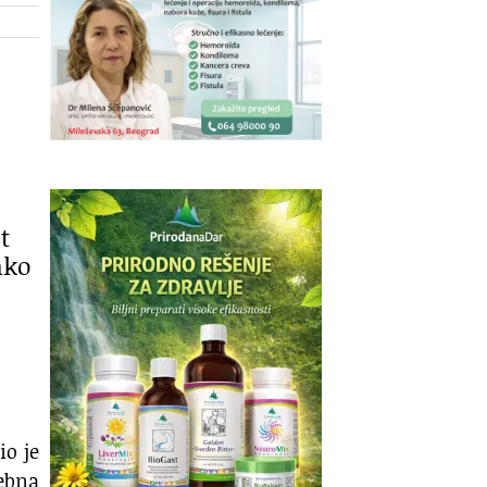
t
ako
io je
rebna