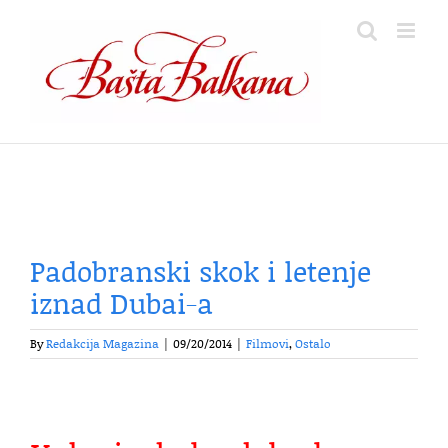
Skip
to
content
Padobranski skok i letenje
iznad Dubai-a
By
Redakcija Magazina
|
09/20/2014
|
Filmovi
,
Ostalo