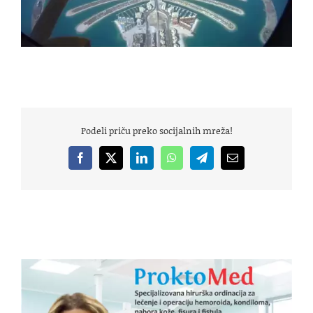
Podeli priču preko socijalnih mreža!
Facebook
X
LinkedIn
WhatsApp
Telegram
Email