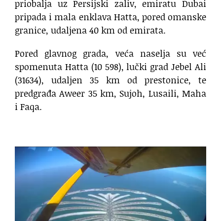
priobalja uz Persijski zaliv, emiratu Dubai
pripada i mala enklava Hatta, pored omanske
granice, udaljena 40 km od emirata.
Pored glavnog grada, veća naselja su već
spomenuta Hatta (10 598), lučki grad Jebel Ali
(31634), udaljen 35 km od prestonice, te
predgrađa Aweer 35 km, Sujoh, Lusaili, Maha
i Faqa.