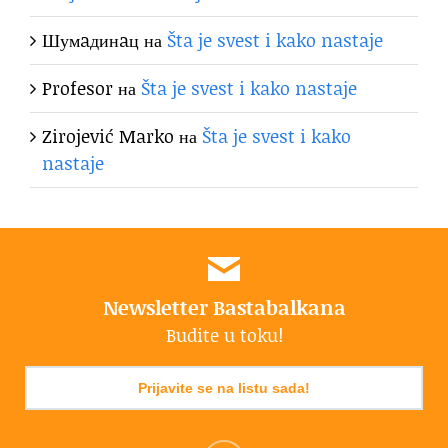
Шумaдинaц
на
Šta je svest i kako nastaje
Profesor
на
Šta je svest i kako nastaje
Zirojević Marko
на
Šta je svest i kako
nastaje
Newsletter Bastabalkana
Budite u toku!
Prijavite se na listu sada!