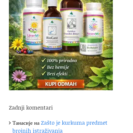
Zadnji komentari
Танасије
на
Zašto je kurkuma predmet
brojnih istraživanja