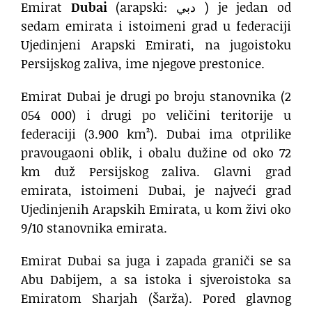
Emirat
Dubai
(arapski: دبي‎ ) je jedan od
sedam emirata i istoimeni grad u federaciji
Ujedinjeni Arapski Emirati, na jugoistoku
Persijskog zaliva, ime njegove prestonice.
Emirat Dubai je drugi po broju stanovnika (2
054 000) i drugi po veličini teritorije u
federaciji (3.900 km²). Dubai ima otprilike
pravougaoni oblik, i obalu dužine od oko 72
km duž Persijskog zaliva. Glavni grad
emirata, istoimeni Dubai, je najveći grad
Ujedinjenih Arapskih Emirata, u kom živi oko
9/10 stanovnika emirata.
Emirat Dubai sa juga i zapada graniči se sa
Abu Dabijem, a sa istoka i sjveroistoka sa
Emiratom Sharjah (Šarža). Pored glavnog