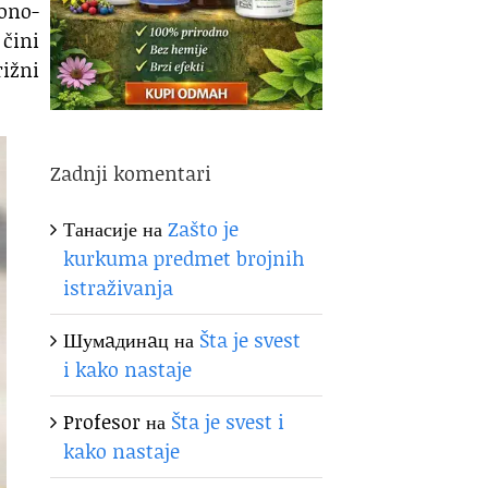
ono-
čini
rižni
Zadnji komentari
Танасије
на
Zašto je
kurkuma predmet brojnih
istraživanja
Шумaдинaц
на
Šta je svest
i kako nastaje
Profesor
на
Šta je svest i
kako nastaje