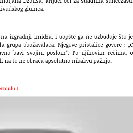
 Indijana Džonsa, krijući oči za staklima suncezašt
olivudskog glumca.
 na izgradnji imidža, i uopšte ga ne uzbuđuje što j
la grupa obožavalaca. Njegove pristalice govore : „
avno bavi svojim poslom“. Po njihovim rečima, o
li na to ne obraća apsolutno nikakvu pažnju.
Formulu 1