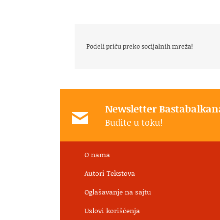
Podeli priču preko socijalnih mreža!
Newsletter Bastabalkan
Budite u toku!
O nama
Autori Tekstova
Oglašavanje na sajtu
Uslovi korišćenja