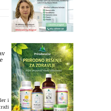
av
je
ler i
traži