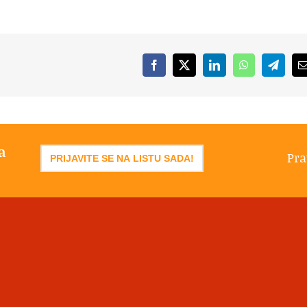
Facebook
X
LinkedIn
WhatsApp
Telegr
a
Pra
PRIJAVITE SE NA LISTU SADA!