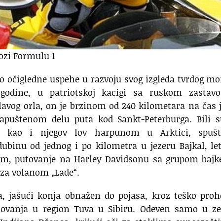
ozi Formulu 1
gao očigledne uspehe u razvoju svog izgleda tvrdog 
 godine, u patriotskoj kacigi sa ruskom zastav
avog orla, on je brzinom od 240 kilometara na čas 
puštenom delu puta kod Sankt-Peterburga. Bili s
to kao i njegov lov harpunom u Arktici, spušt
inu od jednog i po kilometra u jezeru Bajkal, let
, putovanje na Harley Davidsonu sa grupom bajke
za volanom „Lade“.
a, jašući konja obnažen do pojasa, kroz teško pro
utovanja u region Tuva u Sibiru. Odeven samo u ze