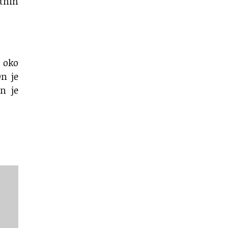
itnih
e oko
On je
n je