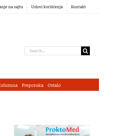
anje na sajtu
Uslovi korišćenja
Kontakt
Search
for:
Kolumna
Preporuka
Ostalo