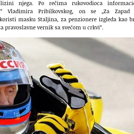
izini njega. Po rečima rukovodioca informaci
a“ Vladimira Pribilkovskog, on se „Za Zapad 
oristi masku Staljina, za penzionere izgleda kao b
 za pravoslavne vernik sa svećom u crkvi“.