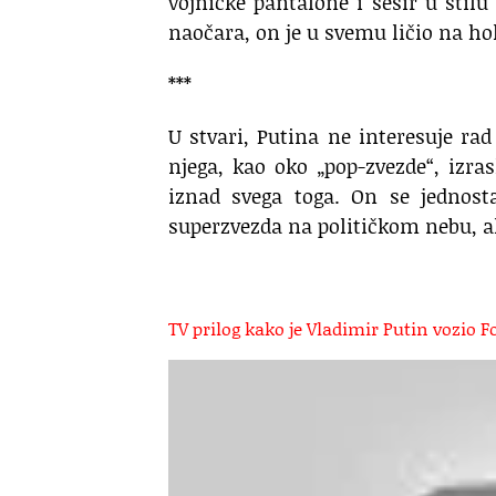
vojničke pantalone i šešir u stilu
naočara, on je u svemu ličio na h
***
U stvari, Putina ne interesuje rad
njega, kao oko „pop-zvezde“, izras
iznad svega toga. On se jednost
superzvezda na političkom nebu, a
TV prilog kako je Vladimir Putin vozio 