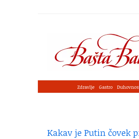
Skip
to
content
Zdravlje
Gastro
Duhovnos
Kakav je Putin čovek p