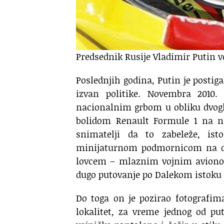
Predsednik Rusije Vladimir Putin v
Poslednjih godina, Putin je posti
izvan politike. Novembra 2010.
nacionalnim grbom u obliku dvogl
bolidom Renault Formule 1 na na
snimatelji da to zabeleže, is
minijaturnom podmornicom na dub
lovcem – mlaznim vojnim avionom
dugo putovanje po Dalekom istoku 
Do toga on je pozirao fotografim
lokalitet, za vreme jednog od p