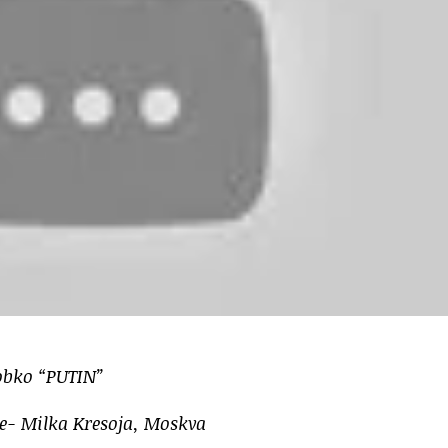
robko “PUTIN”
ije- Milka Kresoja, Moskva