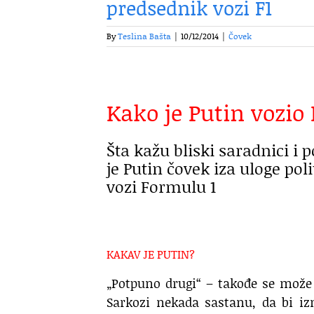
predsednik vozi F1
By
Teslina Bašta
|
10/12/2014
|
Čovek
Kako je Putin vozio
Šta kažu bliski saradnici i p
je Putin čovek iza uloge poli
vozi Formulu 1
KAKAV JE PUTIN?
„Potpuno drugi“ – takođe se može o
Sarkozi nekada sastanu, da bi izm