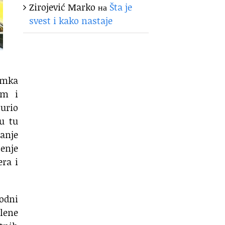
Zirojević Marko
на
Šta je
svest i kako nastaje
momka
om i
jurio
u tu
anje
enje
ra i
hodni
lene