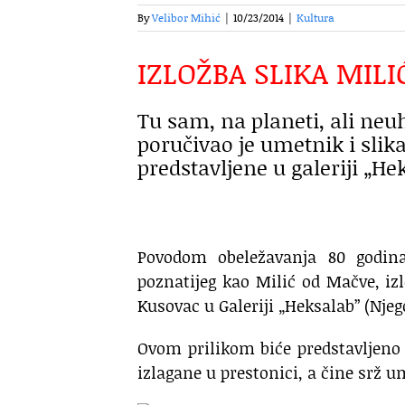
By
Velibor Mihić
|
10/23/2014
|
Kultura
IZLOŽBA SLIKA MIL
Tu sam, na planeti, ali neuh
poručivao je umetnik i slika
predstavljene u galeriji „He
Povodom obeležavanja 80 godina
poznatijeg kao Milić od Mačve, izl
Kusovac u Galeriji „Heksalab” (Njeg
Ovom prilikom biće predstavljeno v
izlagane u prestonici, a čine srž 