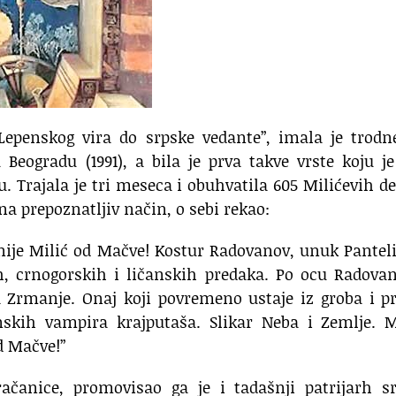
 Lepenskog vira do srpske vedante”, imala je trod
eogradu (1991), a bila je prva takve vrste koju j
 Trajala je tri meseca i obuhvatila 605 Milićevih de
 na prepoznatljiv način, o sebi rekao:
nije Milić od Mačve! Kostur Radovanov, unuk Panteli
, crnogorskih i ličanskih predaka. Po ocu Radovan
a Zrmanje. Onaj koji povremeno ustaje iz groba i p
skih vampira krajputaša. Slikar Neba i Zemlje. Mi
d Mačve!”
ačanice, promovisao ga je i tadašnji patrijarh sr