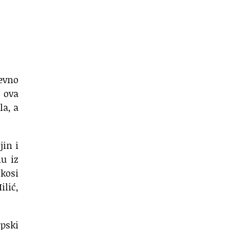
nevno
e ova
la, a
jin i
u iz
rkosi
lić,
pski