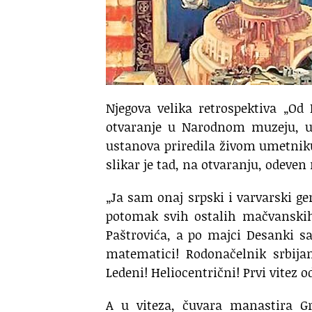
Njegova velika retrospektiva „Od
otvaranje u Narodnom muzeju, u B
ustanova priredila živom umetniku.
slikar je tad, na otvaranju, odeven
„Ja sam onaj srpski i varvarski ge
potomak svih ostalih mačvanskih
Paštrovića, a po majci Desanki s
matematici! Rodonačelnik srbijan
Ledeni! Heliocentrični! Prvi vitez o
A u viteza, čuvara manastira Gr