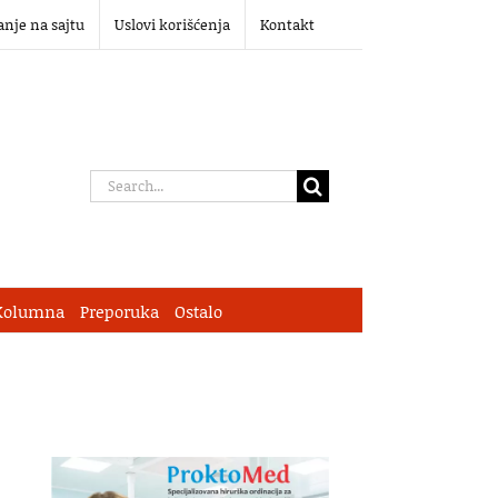
anje na sajtu
Uslovi korišćenja
Kontakt
Search
for:
Kolumna
Preporuka
Ostalo