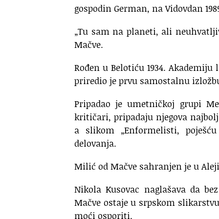
gospodin German, na Vidovdan 198
„Tu sam na planeti, ali neuhvatlji
Mačve.
Rođen u Belotiću 1934. Akademiju l
priredio je prvu samostalnu izložb
Pripadao je umetničkoj grupi Me
kritičari, pripadaju njegova najbol
a slikom „Enformelisti, poješć
delovanja.
Milić od Mačve sahranjen je u Aleji
Nikola Kusovac naglašava da bez
Mačve ostaje u srpskom slikarstvu d
moći osporiti.