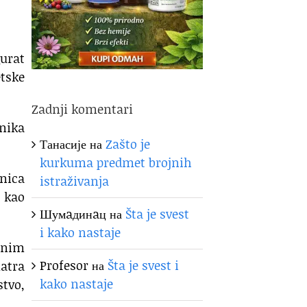
urat
etske
Zadnji komentari
tnika
Танасије
на
Zašto je
kurkuma predmet brojnih
snica
istraživanja
o kao
Шумaдинaц
на
Šta je svest
i kako nastaje
znim
Profesor
на
Šta je svest i
matra
kako nastaje
stvo,