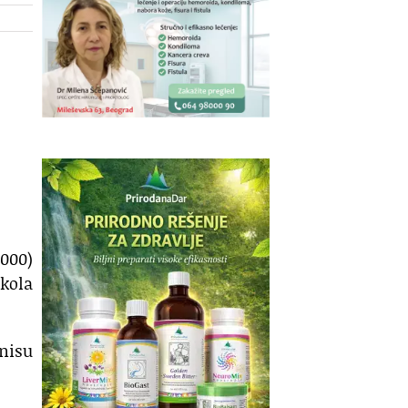
000)
ikola
 nisu