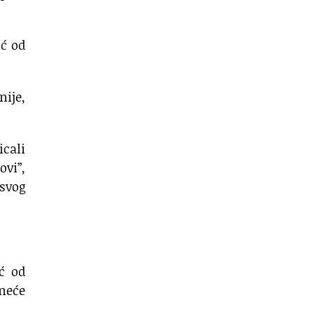
ić od
nije,
cali
ovi”,
svog
ć od
 neće