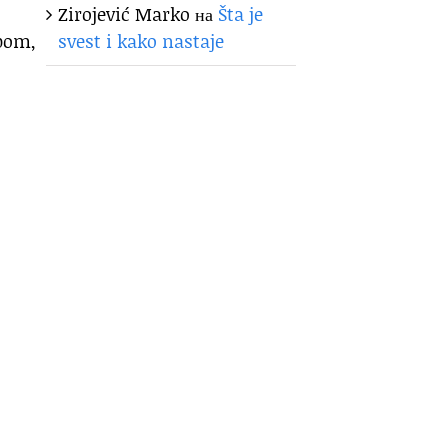
Zirojević Marko
на
Šta je
svest i kako nastaje
pom,