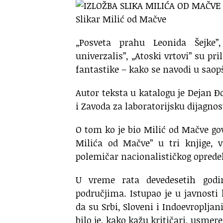
Slikar Milić od Mačve
„Posveta prahu Leonida Šejke”, 
univerzalis”, „Atoski vrtovi” su pr
fantastike – kako se navodi u saopš
Autor teksta u katalogu je Dejan Ð
i Zavoda za laboratorijsku dijagnos
O tom ko je bio Milić od Mačve go
Milića od Mačve” u tri knjige, v
polemičar nacionalističkog opredel
U vreme rata devedesetih godin
područjima. Istupao je u javnosti
da su Srbi, Sloveni i Indoevropljan
bilo je, kako kažu kritičari, usme