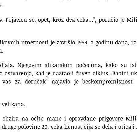
9.
v. Pojaviću se, opet, kroz dva veka…”, poručio je Mil
ikovnih umetnosti je završio 1959, a godinu dana, ra
u.
diala. Njegovim slikarskim počecima, kako su isti
ja ostvarenja, kad je nastao i čuven ciklus „Babini uk
u vas za doručak” najavio je beskompromisnost 
 velikana.
 obzira na očite mane i opravdane prigovore Mili
ruge polovine 20. veka ličnost čija se dela i uticaji