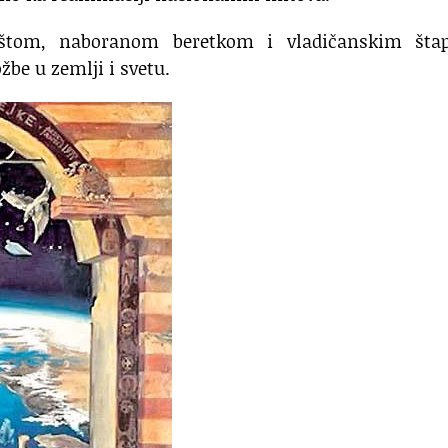
aštom, naboranom beretkom i vladičanskim šta
žbe u zemlji i svetu.