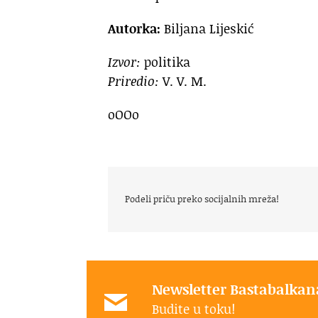
Autorka:
Biljana Lijeskić
Izvor:
politika
Priredio:
V. V. M.
oOOo
Podeli priču preko socijalnih mreža!
Newsletter Bastabalkan
Budite u toku!