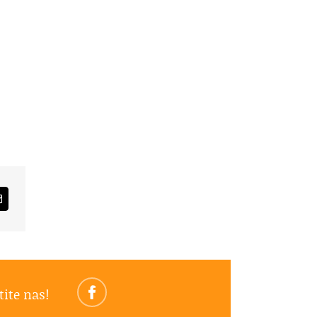
am
Email
tite nas!