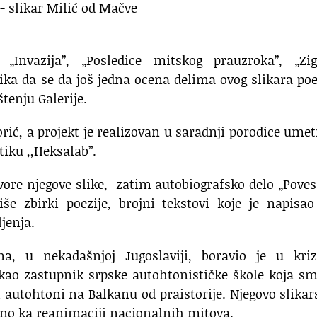
„Invazija”, „Posledice mitskog prauzroka”, „Zig
ilika da se da još jedna ocena delima ovog slikara po
tenju Galerije.
orić, a projekt je realizovan u saradnji porodice ume
tiku ,,Heksalab”.
vore njegove slike, zatim autobiografsko delo „Pove
iše zbirki poezije, brojni tekstovi koje je napisa
jenja.
a, u nekadašnjoj Jugoslaviji, boravio je u kri
 kao zastupnik srpske autohtonističke škole koja s
i autohtoni na Balkanu od praistorije. Njegovo slikar
reno ka reanimaciji nacionalnih mitova.