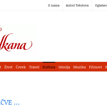
O nama
Autori Tekstova
Oglašav
t
Život
Čovek
Travel
Kultura
Istorija
Muzika
Filmovi
AČVE …