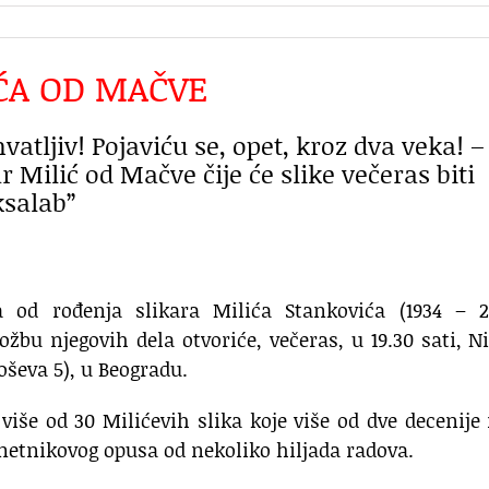
IĆA OD MAČVE
vatljiv! Pojaviću se, opet, kroz dva veka! –
r Milić od Mačve čije će slike večeras biti
ksalab”
 od rođenja slikara Milića Stankovića (1934 – 2
ožbu njegovih dela otvoriće, večeras, u 19.30 sati, N
oševa 5), u Beogradu.
iše od 30 Milićevih slika koje više od dve decenije
umetnikovog opusa od nekoliko hiljada radova.