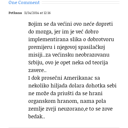
One Comment
Petkana
11/14/2014 at 12:16
Bojim se da većini ovo neće dopreti
do mozga, jer im je već dobro
implementirana slika o dobrotvoru
premijeru i njegovoj spasilačkoj
misiji..za većinsku neobrazovanu
Srbiju, ovo je opet neka od teorija
zavere..
I dok prosečni Amerikanac sa
nekoliko hiljada dolara dohotka sebi
ne može da priušti da se hrani
organskom hranom, nama pola
zemlje zvrji neuzorano,e to se zove
bedak..