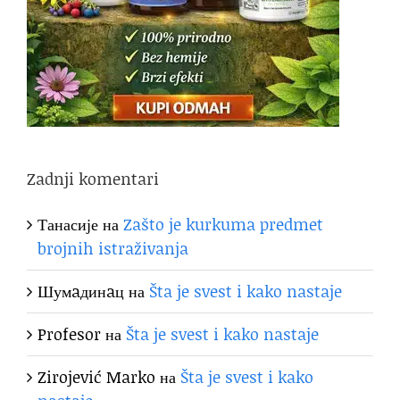
Zadnji komentari
Танасије
на
Zašto je kurkuma predmet
brojnih istraživanja
Шумaдинaц
на
Šta je svest i kako nastaje
Profesor
на
Šta je svest i kako nastaje
Zirojević Marko
на
Šta je svest i kako