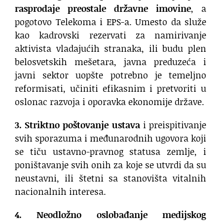
rasprodaje preostale državne imovine
, a
pogotovo Telekoma i EPS-a. Umesto da služe
kao kadrovski rezervati za namirivanje
aktivista vladajućih stranaka, ili budu plen
belosvetskih mešetara, javna preduzeća i
javni sektor uopšte potrebno je temeljno
reformisati, učiniti efikasnim i pretvoriti u
oslonac razvoja i oporavka ekonomije države.
3.
Striktno poštovanje ustava
i preispitivanje
svih sporazuma i međunarodnih ugovora koji
se tiču ustavno-pravnog statusa zemlje, i
poništavanje svih onih za koje se utvrdi da su
neustavni, ili štetni sa stanovišta vitalnih
nacionalnih interesa.
4.
Neodložno oslobađanje medijskog