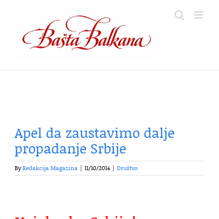
Skip
to
content
Apel da zaustavimo dalje
propadanje Srbije
By
Redakcija Magazina
|
11/10/2014
|
Društvo