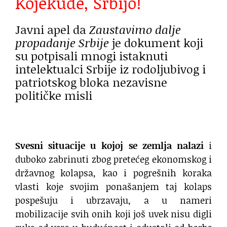
Kojekude, Srbijo!
Javni apel da
Zaustavimo dalje
propadanje Srbije
je dokument koji
su potpisali mnogi istaknuti
intelektualci Srbije iz rodoljubivog i
patriotskog bloka nezavisne
političke misli
Svesni situacije u kojoj se zemlja nalazi
i
duboko zabrinuti zbog pretećeg ekonomskog i
državnog kolapsa, kao i pogrešnih koraka
vlasti koje svojim ponašanjem taj kolaps
pospešuju i ubrzavaju, a u nameri
mobilizacije svih onih koji još uvek nisu digli