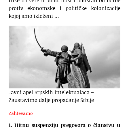
ruke od vere u budućnost i odustali od borbe
protiv ekonomske i političke kolonizacije
kojoj smo izloženi …
Javni apel Srpskih intelektualaca –
Zaustavimo dalje propadanje Srbije
Zahtevamo
1. Hitnu suspenziju pregovora o članstvu u