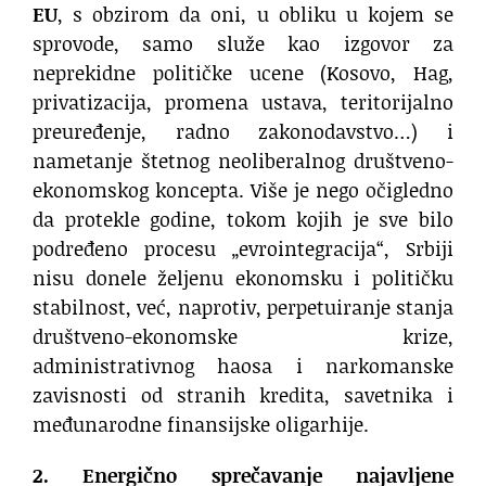
EU
, s obzirom da oni, u obliku u kojem se
sprovode, samo služe kao izgovor za
neprekidne političke ucene (Kosovo, Hag,
privatizacija, promena ustava, teritorijalno
preuređenje, radno zakonodavstvo…) i
nametanje štetnog neoliberalnog društveno-
ekonomskog koncepta. Više je nego očigledno
da protekle godine, tokom kojih je sve bilo
podređeno procesu „evrointegracija“, Srbiji
nisu donele željenu ekonomsku i političku
stabilnost, već, naprotiv, perpetuiranje stanja
društveno-ekonomske krize,
administrativnog haosa i narkomanske
zavisnosti od stranih kredita, savetnika i
međunarodne finansijske oligarhije.
2. Energično sprečavanje najavljene