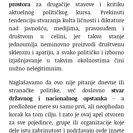
prostora
za drugačije stavove i kritiku
aktuelnog političkog kursa. Prekinuti
tendenciju stvaranja kulta ličnosti i diktature
nad javnošću, medijima, pravosuđem i
društvom u celini, jer takvo stanje
jednoumlja neminovno proizvodi društvenu
sklerozu i apatiju, a svako političko i izborno
izjašnjavanje u takvim okolnostima čini
nužno nelegitimnim.
Naglašavamo da ovo nije pitanje dnevne ili
stranačke politike, već doslovno
stvar
državnog i nacionalnog opstanka
– a
predložene mere su samo prvi, ali neophodan
korak ka tom cilju. I zato je ovaj apel otvoren
za sve pojedince, grupe ili organizacije koje
dele istu zabrinutost i podržavaju ovde iznete