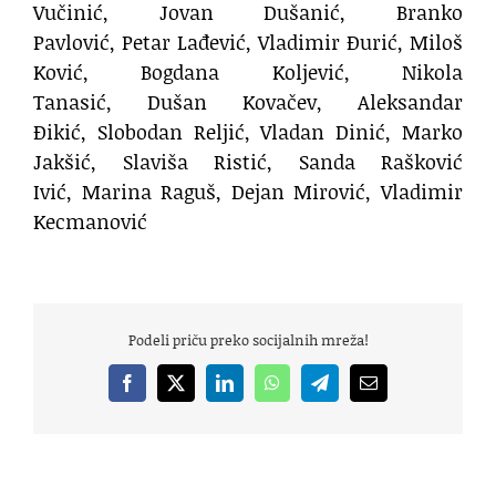
Vučinić, Jovan Dušanić, Branko
Pavlović, Petar Lađević, Vladimir Đurić, Miloš
Ković, Bogdana Koljević, Nikola
Tanasić, Dušan Kovačev, Aleksandar
Đikić, Slobodan Reljić, Vladan Dinić, Marko
Jakšić, Slaviša Ristić, Sanda Rašković
Ivić, Marina Raguš, Dejan Mirović, Vladimir
Kecmanović
Podeli priču preko socijalnih mreža!
Facebook
X
LinkedIn
WhatsApp
Telegram
Email