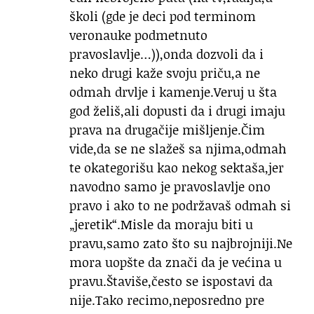
školi (gde je deci pod terminom
veronauke podmetnuto
pravoslavlje…)),onda dozvoli da i
neko drugi kaže svoju priču,a ne
odmah drvlje i kamenje.Veruj u šta
god želiš,ali dopusti da i drugi imaju
prava na drugačije mišljenje.Čim
vide,da se ne slažeš sa njima,odmah
te okategorišu kao nekog sektaša,jer
navodno samo je pravoslavlje ono
pravo i ako to ne podržavaš odmah si
„jeretik“.Misle da moraju biti u
pravu,samo zato što su najbrojniji.Ne
mora uopšte da znači da je većina u
pravu.Štaviše,često se ispostavi da
nije.Tako recimo,neposredno pre