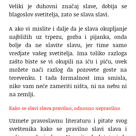
Veliki je duhovni značaj slave, dobija se
blagoslov svetitelja, zato se slava slavi.
A ako vi mislite i dalje da je slava okupljanje
najbližih uz trpezu, gozba i pijanka, onda
bolje da ne slavite slavu, jer time samo
vredjate vašeg svetitelja. Ima toliko razloga
zašto biste se vi okupili na iću i piću, uvek
možete naći razlog da pozovete goste na
terevenku. I tada formalnost ima smisla,
niko vam neće zameriti ništa, ni na nebu ni
na zemlji.
Kako se slavi slava pravilno, odnosno nepravilno
Uzmete pravoslavnu literaturu i pitate svog
sveštenika kako se pravilno slavi slava i