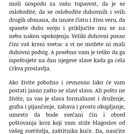
moli Gospodu za vašu tupavost, da je se
oslobodite, da se oslobodite duhovnih i svih
drugih obmana, da imate čistu i živu veru, da
spasete dušu svoju i priključite mu se na
nebu nakon upokojenja. Veliki duhovni posao
čini vaš krsni svetac a vi ne možete ni mali
duhovni podvig. A posebno vam je teško da ga
ispoštujete na dan njegove slave kada ga cela
Crkva proslavlja.
Ako živite pobožno i revnosno lako će vam
postati jasno zašto se slavi slava. Ali pošto ne
živite, za vas je slava formalnost i druženje,
gozba i pijančenje, zabava i prosto okupljanje,
umesto da bude svečani čin i obred
poštovanja kroz koji vam stiže blagoslov od
vašeg svetitelja, zaštitnika kuće. Da, naučite