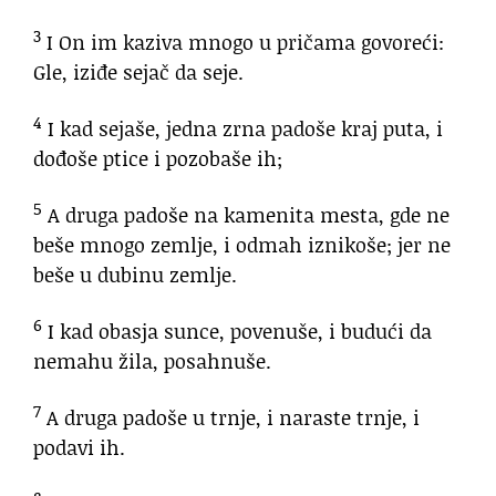
3
I On im kaziva mnogo u pričama govoreći:
Gle, iziđe sejač da seje.
4
I kad sejaše, jedna zrna padoše kraj puta, i
dođoše ptice i pozobaše ih;
5
A druga padoše na kamenita mesta, gde ne
beše mnogo zemlje, i odmah iznikoše; jer ne
beše u dubinu zemlje.
6
I kad obasja sunce, povenuše, i budući da
nemahu žila, posahnuše.
7
A druga padoše u trnje, i naraste trnje, i
podavi ih.