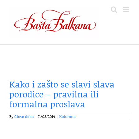
Skip
to
content
Kako i zašto se slavi slava
porodice – pravilna ili
formalna proslava
By
Gluvo doba
|
11/08/2014
|
Kolumna