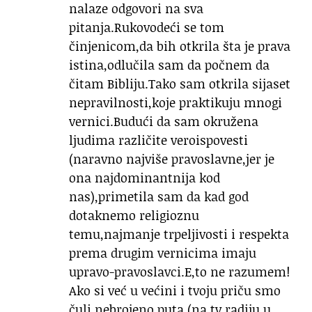
nalaze odgovori na sva
pitanja.Rukovodeći se tom
činjenicom,da bih otkrila šta je prava
istina,odlučila sam da počnem da
čitam Bibliju.Tako sam otkrila sijaset
nepravilnosti,koje praktikuju mnogi
vernici.Budući da sam okružena
ljudima različite veroispovesti
(naravno najviše pravoslavne,jer je
ona najdominantnija kod
nas),primetila sam da kad god
dotaknemo religioznu
temu,najmanje trpeljivosti i respekta
prema drugim vernicima imaju
upravo-pravoslavci.E,to ne razumem!
Ako si već u većini i tvoju priču smo
čuli nebrojeno puta (na tv,radiju,u