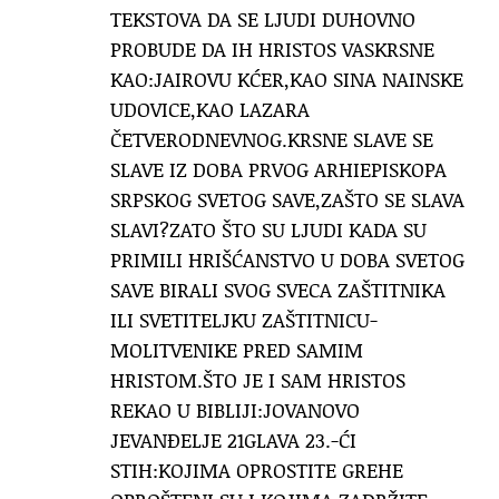
TEKSTOVA DA SE LJUDI DUHOVNO
PROBUDE DA IH HRISTOS VASKRSNE
KAO:JAIROVU KĆER,KAO SINA NAINSKE
UDOVICE,KAO LAZARA
ČETVERODNEVNOG.KRSNE SLAVE SE
SLAVE IZ DOBA PRVOG ARHIEPISKOPA
SRPSKOG SVETOG SAVE,ZAŠTO SE SLAVA
SLAVI?ZATO ŠTO SU LJUDI KADA SU
PRIMILI HRIŠĆANSTVO U DOBA SVETOG
SAVE BIRALI SVOG SVECA ZAŠTITNIKA
ILI SVETITELJKU ZAŠTITNICU-
MOLITVENIKE PRED SAMIM
HRISTOM.ŠTO JE I SAM HRISTOS
REKAO U BIBLIJI:JOVANOVO
JEVANĐELJE 21GLAVA 23.-ĆI
STIH:KOJIMA OPROSTITE GREHE