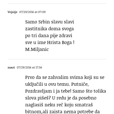
Vojsije
07/29/2016 at 07:09
Samo Srbin slavu slavi
zastitnika doma svoga
po tri dana pije zdravi
sve u ime Hrista Boga !
M.Miljanic
mari
07/29/2016 at 17:56
Prvo da se zahvalim svima koji su se
uključili u ovu temu. Putniče,
Pozdravljam i ja tebe! Samo što tolika
slova pišeš? U redu je da posebno
naglasiš neku reč koju smatraš
bitnom,ali zaista nema potrebe da