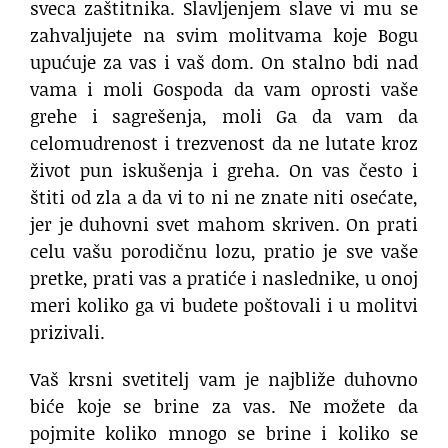
sveca zaštitnika. Slavljenjem slave vi mu se
zahvaljujete na svim molitvama koje Bogu
upućuje za vas i vaš dom. On stalno bdi nad
vama i moli Gospoda da vam oprosti vaše
grehe i sagrešenja, moli Ga da vam da
celomudrenost i trezvenost da ne lutate kroz
život pun iskušenja i greha. On vas često i
štiti od zla a da vi to ni ne znate niti osećate,
jer je duhovni svet mahom skriven. On prati
celu vašu porodičnu lozu, pratio je sve vaše
pretke, prati vas a pratiće i naslednike, u onoj
meri koliko ga vi budete poštovali i u molitvi
prizivali.
Vaš krsni svetitelj vam je najbliže duhovno
biće koje se brine za vas. Ne možete da
pojmite koliko mnogo se brine i koliko se