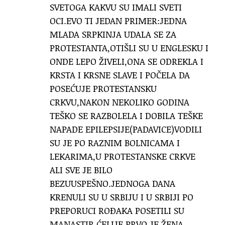
SVETOGA KAKVU SU IMALI SVETI
OCI.EVO TI JEDAN PRIMER:JEDNA
MLADA SRPKINJA UDALA SE ZA
PROTESTANTA,OTIŠLI SU U ENGLESKU I
ONDE LEPO ŽIVELI,ONA SE ODREKLA I
KRSTA I KRSNE SLAVE I POČELA DA
POSEĆUJE PROTESTANSKU
CRKVU,NAKON NEKOLIKO GODINA
TEŠKO SE RAZBOLELA I DOBILA TEŠKE
NAPADE EPILEPSIJE(PADAVICE)VODILI
SU JE PO RAZNIM BOLNICAMA I
LEKARIMA,U PROTESTANSKE CRKVE
ALI SVE JE BILO
BEZUUSPEŠNO.JEDNOGA DANA
KRENULI SU U SRBIJU I U SRBIJI PO
PREPORUCI ROĐAKA POSETILI SU
MANASTIR ĆELIJE,PRVO JE ŽENA