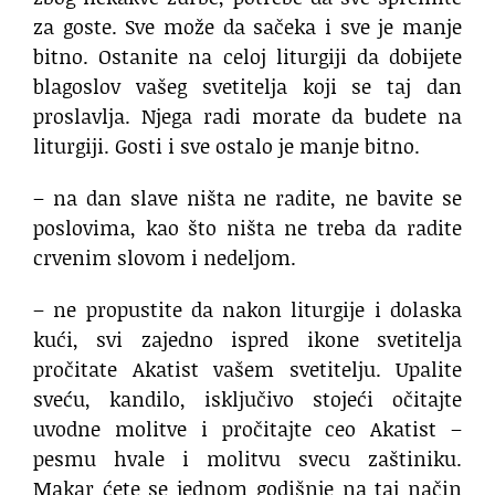
za goste. Sve može da sačeka i sve je manje
bitno. Ostanite na celoj liturgiji da dobijete
blagoslov vašeg svetitelja koji se taj dan
proslavlja. Njega radi morate da budete na
liturgiji. Gosti i sve ostalo je manje bitno.
– na dan slave ništa ne radite, ne bavite se
poslovima, kao što ništa ne treba da radite
crvenim slovom i nedeljom.
– ne propustite da nakon liturgije i dolaska
kući, svi zajedno ispred ikone svetitelja
pročitate Akatist vašem svetitelju. Upalite
sveću, kandilo, isključivo stojeći očitajte
uvodne molitve i pročitajte ceo Akatist –
pesmu hvale i molitvu svecu zaštiniku.
Makar ćete se jednom godišnje na taj način