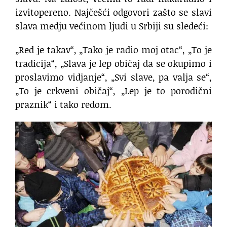
izvitopereno. Najčešći odgovori zašto se slavi
slava medju većinom ljudi u Srbiji su sledeći:
„Red je takav“, „Tako je radio moj otac“, „To je
tradicija“, „Slava je lep običaj da se okupimo i
proslavimo vidjanje“, „Svi slave, pa valja se“,
„To je crkveni običaj“, „Lep je to porodični
praznik“ i tako redom.