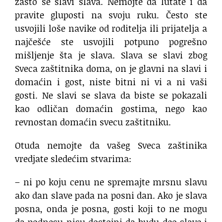
zašto se slavi slava. Nemojte da lutate i da
pravite gluposti na svoju ruku. Često ste
usvojili loše navike od roditelja ili prijatelja a
najčešće ste usvojili potpuno pogrešno
mišljenje šta je slava. Slava se slavi zbog
Sveca zaštitnika doma, on je glavni na slavi i
domaćin i gost, niste bitni ni vi a ni vaši
gosti. Ne slavi se slava da biste se pokazali
kao odličan domaćin gostima, nego kao
revnostan domaćin svecu zaštitniku.
Otuda nemojte da vašeg Sveca zaštinika
vredjate sledećim stvarima:
– ni po koju cenu ne spremajte mrsnu slavu
ako dan slave pada na posni dan. Ako je slava
posna, onda je posna, gosti koji to ne mogu