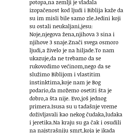
potopa,na zemlji je vladala
izopačenost kod ljudi i Biblija kaže da
su im misli bile samo zle.Jedini koji
su ostali neukaljani,jesu:
Noje,njegova žena,njihova 3 sina i
njihove 3 snaje.Znači svega osmoro
ljudi,a živelo je na hiljade.To nam
ukazuje,da ne trebamo da se
rukovodimo većinom,nego da se
služimo Biblijom i vlastitim
instinktima,koje nam je Bog
podario,da možemo osetiti šta je
dobro,a šta nije. Evo,još jednog
primera.Isusa su u tadašnje vreme
doživljavali kao nekog čudaka,ludaka
i jeretika.Na kraju su ga čak i osudili
na najstrašniju smrt,koja je ikada