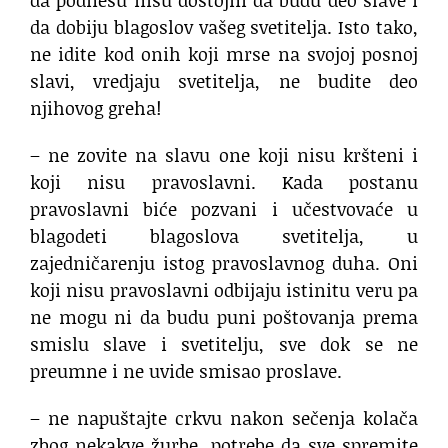
da podnesu nisu dostojni da budu deo slave i
da dobiju blagoslov vašeg svetitelja. Isto tako,
ne idite kod onih koji mrse na svojoj posnoj
slavi, vredjaju svetitelja, ne budite deo
njihovog greha!
– ne zovite na slavu one koji nisu kršteni i
koji nisu pravoslavni. Kada postanu
pravoslavni biće pozvani i učestvovaće u
blagodeti blagoslova svetitelja, u
zajedničarenju istog pravoslavnog duha. Oni
koji nisu pravoslavni odbijaju istinitu veru pa
ne mogu ni da budu puni poštovanja prema
smislu slave i svetitelju, sve dok se ne
preumne i ne uvide smisao proslave.
– ne napuštajte crkvu nakon sečenja kolača
zbog nekakve žurbe, potrebe da sve spremite