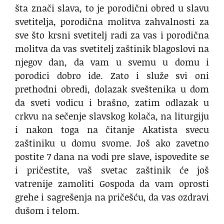
šta znači slava, to je porodični obred u slavu
svetitelja, porodična molitva zahvalnosti za
sve što krsni svetitelj radi za vas i porodična
molitva da vas svetitelj zaštinik blagoslovi na
njegov dan, da vam u svemu u domu i
porodici dobro ide. Zato i služe svi oni
prethodni obredi, dolazak sveštenika u dom
da sveti vodicu i brašno, zatim odlazak u
crkvu na sečenje slavskog kolača, na liturgiju
i nakon toga na čitanje Akatista svecu
zaštiniku u domu svome. Još ako zavetno
postite 7 dana na vodi pre slave, ispovedite se
i pričestite, vaš svetac zaštinik će još
vatrenije zamoliti Gospoda da vam oprosti
grehe i sagrešenja na pričešću, da vas ozdravi
dušom i telom.