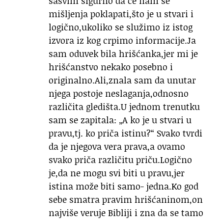
sasvim sigurno da će nam se
mišljenja poklapati,što je u stvari i
logično,ukoliko se služimo iz istog
izvora iz kog crpimo informacije.Ja
sam oduvek bila hrišćanka,jer mi je
hrišćanstvo nekako posebno i
originalno.Ali,znala sam da unutar
njega postoje neslaganja,odnosno
različita gledišta.U jednom trenutku
sam se zapitala: „A ko je u stvari u
pravu,tj. ko priča istinu?“ Svako tvrdi
da je njegova vera prava,a ovamo
svako priča različitu priču.Logično
je,da ne mogu svi biti u pravu,jer
istina može biti samo- jedna.Ko god
sebe smatra pravim hrišćaninom,on
najviše veruje Bibliji i zna da se tamo