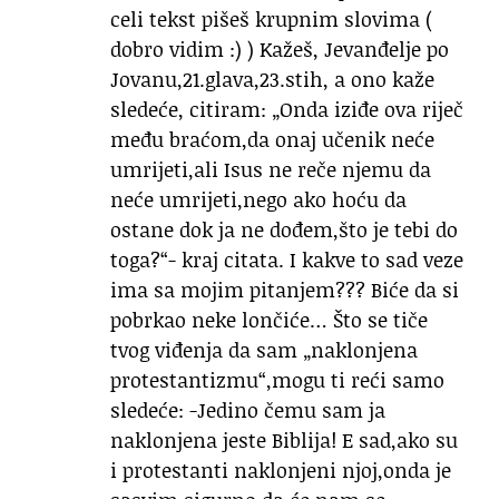
celi tekst pišeš krupnim slovima (
dobro vidim :) ) Kažeš, Jevanđelje po
Jovanu,21.glava,23.stih, a ono kaže
sledeće, citiram: „Onda iziđe ova riječ
među braćom,da onaj učenik neće
umrijeti,ali Isus ne reče njemu da
neće umrijeti,nego ako hoću da
ostane dok ja ne dođem,što je tebi do
toga?“- kraj citata. I kakve to sad veze
ima sa mojim pitanjem??? Biće da si
pobrkao neke lončiće… Što se tiče
tvog viđenja da sam „naklonjena
protestantizmu“,mogu ti reći samo
sledeće: -Jedino čemu sam ja
naklonjena jeste Biblija! E sad,ako su
i protestanti naklonjeni njoj,onda je