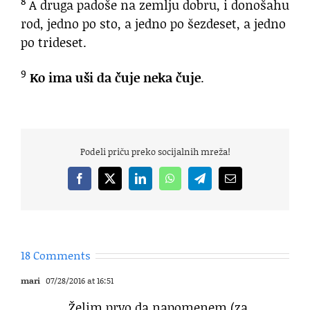
8
A druga padoše na zemlju dobru, i donošahu
rod, jedno po sto, a jedno po šezdeset, a jedno
po trideset.
9
Ko ima uši da čuje neka čuje
.
Podeli priču preko socijalnih mreža!
Facebook
X
LinkedIn
WhatsApp
Telegram
Email
18 Comments
mari
07/28/2016 at 16:51
Želim prvo da napomenem (za