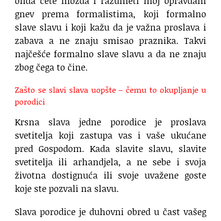
onda ćete možda i razumeti moj opravdani
gnev prema formalistima, koji formalno
slave slavu i koji kažu da je važna proslava i
zabava a ne znaju smisao praznika. Takvi
najčešće formalno slave slavu a da ne znaju
zbog čega to čine.
Zašto se slavi slava uopšte – čemu to okupljanje u
porodici
Krsna slava jedne porodice je proslava
svetitelja koji zastupa vas i vaše ukućane
pred Gospodom. Kada slavite slavu, slavite
svetitelja ili arhandjela, a ne sebe i svoja
životna dostignuća ili svoje uvažene goste
koje ste pozvali na slavu.
Slava porodice je duhovni obred u čast vašeg