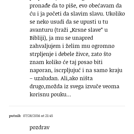
pronađe da to piše, evo obećavam da
ću i ja početi da slavim slavu. Ukoliko
se neko usudi da se upusti u tu
avanturu (traži „Krsne slave“ u
Bibliji), ja mu se unapred
zahvaljujem i želim mu ogromno
strpljenje i debele živce, zato što
znam koliko će taj posao biti
naporan, iscrpljujuć i na samo kraju
– uzaludan. Ali,ako ništa
drugo,možda iz svega izvuče veoma
korisnu pouku…
putnik
07/28/2016 at 21:45
pozdrav