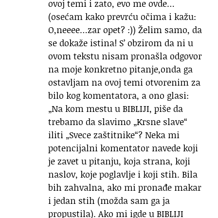
ovoj temi i zato, evo me ovde…
(osećam kako prevrću očima i kažu:
O,neeee…zar opet? :)) Želim samo, da
se dokaže istina! S’ obzirom da ni u
ovom tekstu nisam pronašla odgovor
na moje konkretno pitanje,onda ga
ostavljam na ovoj temi otvorenim za
bilo kog komentatora, a ono glasi:
„Na kom mestu u BIBLIJI, piše da
trebamo da slavimo „Krsne slave“
iliti „Svece zaštitnike“? Neka mi
potencijalni komentator navede koji
je zavet u pitanju, koja strana, koji
naslov, koje poglavlje i koji stih. Bila
bih zahvalna, ako mi pronađe makar
i jedan stih (možda sam ga ja
propustila). Ako mi igde u BIBLIJI