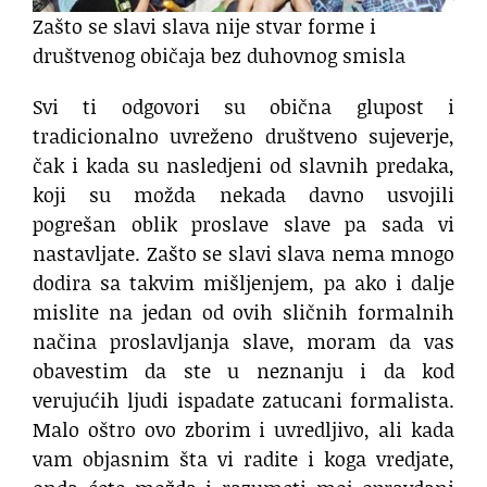
Zašto se slavi slava nije stvar forme i
društvenog običaja bez duhovnog smisla
Svi ti odgovori su obična glupost i
tradicionalno uvreženo društveno sujeverje,
čak i kada su nasledjeni od slavnih predaka,
koji su možda nekada davno usvojili
pogrešan oblik proslave slave pa sada vi
nastavljate. Zašto se slavi slava nema mnogo
dodira sa takvim mišljenjem, pa ako i dalje
mislite na jedan od ovih sličnih formalnih
načina proslavljanja slave, moram da vas
obavestim da ste u neznanju i da kod
verujućih ljudi ispadate zatucani formalista.
Malo oštro ovo zborim i uvredljivo, ali kada
vam objasnim šta vi radite i koga vredjate,