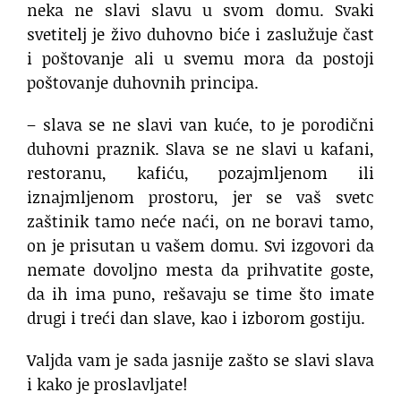
neka ne slavi slavu u svom domu. Svaki
svetitelj je živo duhovno biće i zaslužuje čast
i poštovanje ali u svemu mora da postoji
poštovanje duhovnih principa.
– slava se ne slavi van kuće, to je porodični
duhovni praznik. Slava se ne slavi u kafani,
restoranu, kafiću, pozajmljenom ili
iznajmljenom prostoru, jer se vaš svetc
zaštinik tamo neće naći, on ne boravi tamo,
on je prisutan u vašem domu. Svi izgovori da
nemate dovoljno mesta da prihvatite goste,
da ih ima puno, rešavaju se time što imate
drugi i treći dan slave, kao i izborom gostiju.
Valjda vam je sada jasnije zašto se slavi slava
i kako je proslavljate!