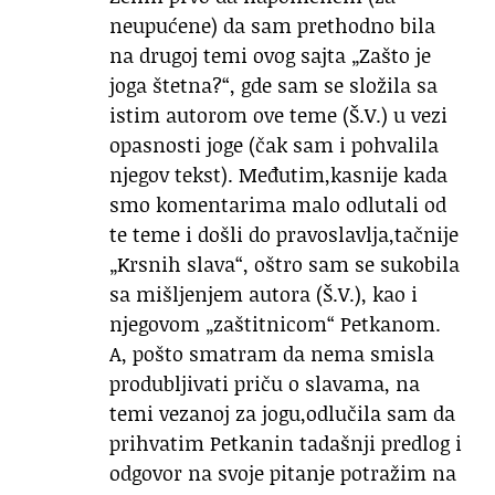
neupućene) da sam prethodno bila
na drugoj temi ovog sajta „Zašto je
joga štetna?“, gde sam se složila sa
istim autorom ove teme (Š.V.) u vezi
opasnosti joge (čak sam i pohvalila
njegov tekst). Međutim,kasnije kada
smo komentarima malo odlutali od
te teme i došli do pravoslavlja,tačnije
„Krsnih slava“, oštro sam se sukobila
sa mišljenjem autora (Š.V.), kao i
njegovom „zaštitnicom“ Petkanom.
A, pošto smatram da nema smisla
produbljivati priču o slavama, na
temi vezanoj za jogu,odlučila sam da
prihvatim Petkanin tadašnji predlog i
odgovor na svoje pitanje potražim na