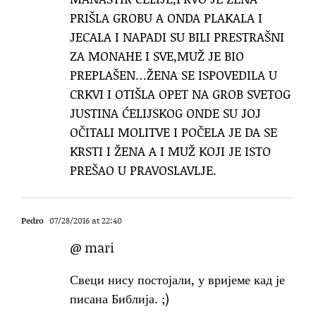
PRIŠLA GROBU A ONDA PLAKALA I
JECALA I NAPADI SU BILI PRESTRAŠNI
ZA MONAHE I SVE,MUŽ JE BIO
PREPLAŠEN…ŽENA SE ISPOVEDILA U
CRKVI I OTIŠLA OPET NA GROB SVETOG
JUSTINA ĆELIJSKOG ONDE SU JOJ
OČITALI MOLITVE I POČELA JE DA SE
KRSTI I ŽENA A I MUŽ KOJI JE ISTO
PREŠAO U PRAVOSLAVLJE.
Pedro
07/28/2016 at 22:40
@ mari
Свеци нису постојали, у вријеме кад је
писана Библија. ;)