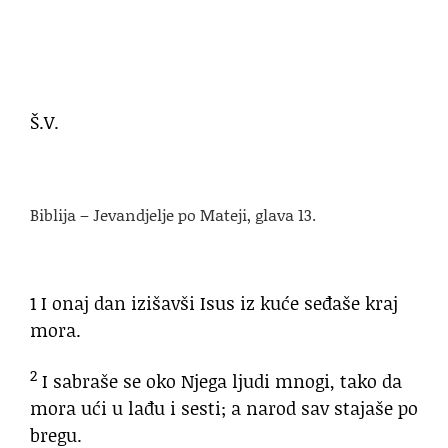
Š.V.
Biblija – Jevandjelje po Mateji, glava 13.
1 I onaj dan izišavši Isus iz kuće seđaše kraj
mora.
2
I sabraše se oko Njega ljudi mnogi, tako da
mora ući u lađu i sesti; a narod sav stajaše po
bregu.