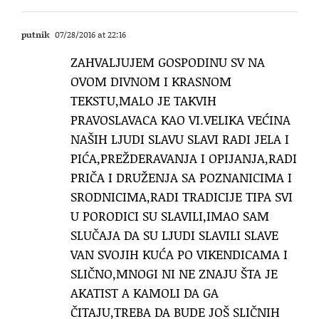
putnik
07/28/2016 at 22:16
ZAHVALJUJEM GOSPODINU SV NA
OVOM DIVNOM I KRASNOM
TEKSTU,MALO JE TAKVIH
PRAVOSLAVACA KAO VI.VELIKA VEĆINA
NAŠIH LJUDI SLAVU SLAVI RADI JELA I
PIĆA,PREŽDERAVANJA I OPIJANJA,RADI
PRIČA I DRUŽENJA SA POZNANICIMA I
SRODNICIMA,RADI TRADICIJE TIPA SVI
U PORODICI SU SLAVILI,IMAO SAM
SLUČAJA DA SU LJUDI SLAVILI SLAVE
VAN SVOJIH KUĆA PO VIKENDICAMA I
SLIČNO,MNOGI NI NE ZNAJU ŠTA JE
AKATIST A KAMOLI DA GA
ČITAJU,TREBA DA BUDE JOŠ SLIČNIH