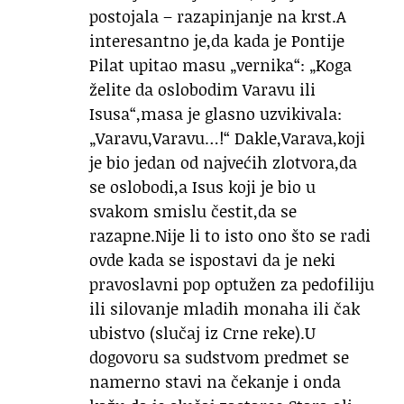
postojala – razapinjanje na krst.A
interesantno je,da kada je Pontije
Pilat upitao masu „vernika“: „Koga
želite da oslobodim Varavu ili
Isusa“,masa je glasno uzvikivala:
„Varavu,Varavu…!“ Dakle,Varava,koji
je bio jedan od najvećih zlotvora,da
se oslobodi,a Isus koji je bio u
svakom smislu čestit,da se
razapne.Nije li to isto ono što se radi
ovde kada se ispostavi da je neki
pravoslavni pop optužen za pedofiliju
ili silovanje mladih monaha ili čak
ubistvo (slučaj iz Crne reke).U
dogovoru sa sudstvom predmet se
namerno stavi na čekanje i onda