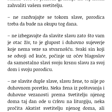
zahvaliti vašem svetitelju.
– ne razdvajajte se tokom slave, porodica
treba da bude na okupu tog dana.
– ne izbegavajte da slavite slavu zato što vam
je otac živ, to je glupost i duhovno sujeverje
koje nema veze sa stvarnošću. Svaki sin koji
se odvoji od kuće, počinje uz očev blagoslov
da samostalno slavi svoju krsnu slavu za svoj
dom i svoju porodicu.
– ne slavite duple slave, slavu žene, to nije po
duhovnom poretku. Neka žena iz poštovanja i
duhovne vezanosti prema Svetitelju njenog
doma taj dan ode u Crkvu na liturgiju, neka
pročita Akatist svetitelju njenog doma, ali