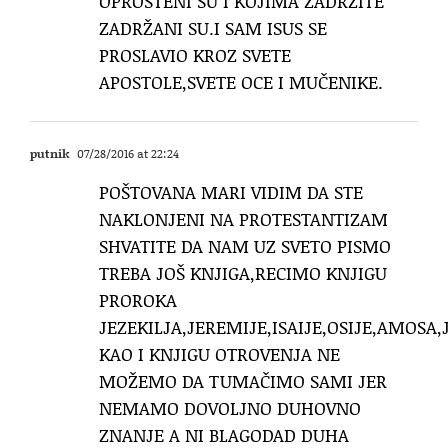
OPROŠTENI SU I KOJIMA ZADRŽITE
ZADRŽANI SU.I SAM ISUS SE
PROSLAVIO KROZ SVETE
APOSTOLE,SVETE OCE I MUČENIKE.
putnik
07/28/2016 at 22:24
POŠTOVANA MARI VIDIM DA STE
NAKLONJENI NA PROTESTANTIZAM
SHVATITE DA NAM UZ SVETO PISMO
TREBA JOŠ KNJIGA,RECIMO KNJIGU
PROROKA
JEZEKILJA,JEREMIJE,ISAIJE,OSIJE,AMOS
KAO I KNJIGU OTROVENJA NE
MOŽEMO DA TUMAČIMO SAMI JER
NEMAMO DOVOLJNO DUHOVNO
ZNANJE A NI BLAGODAD DUHA