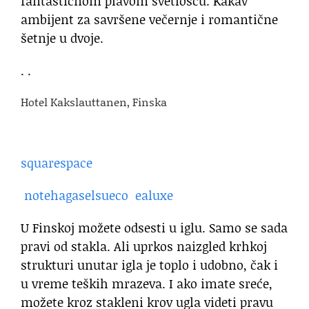
fantastičnom plavom svetlošću. Kakav
ambijent za savršene večernje i romantične
šetnje u dvoje.
. .
Hotel Kakslauttanen, Finska
squarespace
notehagaselsueco
ealuxe
U Finskoj možete odsesti u iglu. Samo se sada
pravi od stakla. Ali uprkos naizgled krhkoj
strukturi unutar igla je toplo i udobno, čak i
u vreme teških mrazeva. I ako imate sreće,
možete kroz stakleni krov ugla videti pravu