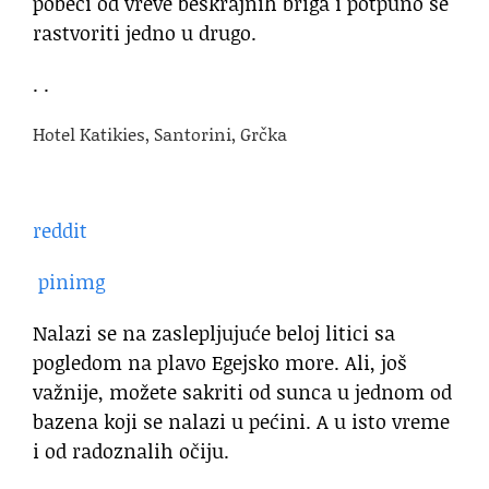
pobeći od vreve beskrajnih briga i potpuno se
rastvoriti jedno u drugo.
. .
Hotel Katikies, Santorini, Grčka
reddit
pinimg
Nalazi se na zaslepljujuće beloj litici sa
pogledom na plavo Egejsko more. Ali, još
važnije, možete sakriti od sunca u jednom od
bazena koji se nalazi u pećini. A u isto vreme
i od radoznalih očiju.