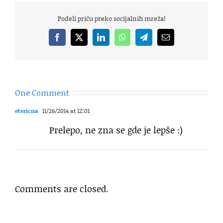
Podeli priču preko socijalnih mreža!
Facebook
X
LinkedIn
WhatsApp
Telegram
Email
One Comment
etericna
11/26/2014 at 12:01
Prelepo, ne zna se gde je lepše :)
Comments are closed.