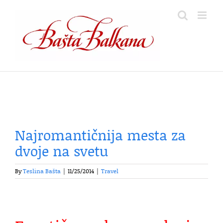
Skip
to
content
Najromantičnija mesta za
dvoje na svetu
By
Teslina Bašta
|
11/25/2014
|
Travel