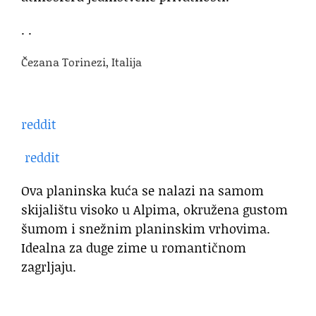
. .
Čezana Torinezi, Italija
reddit
reddit
Ova planinska kuća se nalazi na samom
skijalištu visoko u Alpima, okružena gustom
šumom i snežnim planinskim vrhovima.
Idealna za duge zime u romantičnom
zagrljaju.