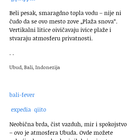
Beli pesak, smaragdno topla vodu – nije ni
čudo da se ovo mesto zove „Plaža snova“.
Vertikalni litice oivičavaju ivice plaže i
stvaraju atmosferu privatnosti.
. .
Ubud, Bali, Indonezija
bali-fever
expedia
qiito
Neobična brda, čist vazduh, mir i spokojstvo
– ovo je atmosfera Ubuda. Ovde možete