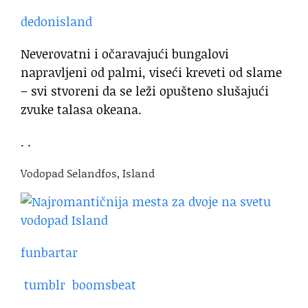
dedonisland
Neverovatni i očaravajući bungalovi
napravljeni od palmi, viseći kreveti od slame
– svi stvoreni da se leži opušteno slušajući
zvuke talasa okeana.
. .
Vodopad Selandfos, Island
funbartar
tumblr
boomsbeat