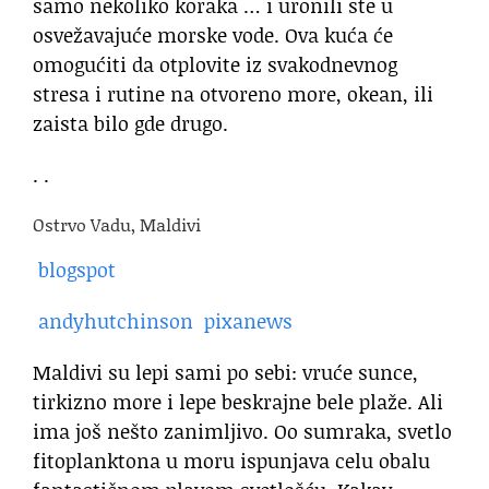
samo nekoliko koraka … i uronili ste u
osvežavajuće morske vode. Ova kuća će
omogućiti da otplovite iz svakodnevnog
stresa i rutine na otvoreno more, okean, ili
zaista bilo gde drugo.
. .
Ostrvo Vadu, Maldivi
blogspot
andyhutchinson
pixanews
Maldivi su lepi sami po sebi: vruće sunce,
tirkizno more i lepe beskrajne bele plaže. Ali
ima još nešto zanimljivo. Oo sumraka, svetlo
fitoplanktona u moru ispunjava celu obalu