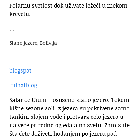
Polarnu svetlost dok uživate ležeći u mekom
krevetu.
. .
Slano jezero, Bolivija
blogspot
rifaatblog
Salar de Uiuni – osušeno slano jezero. Tokom
kišne sezone soli iz jezera su pokrivene samo
tankim slojem vode i pretvara celo jezero u
najveće prirodno ogledala na svetu. Zamislite
šta ćete doživeti hodanjem po jezeru pod