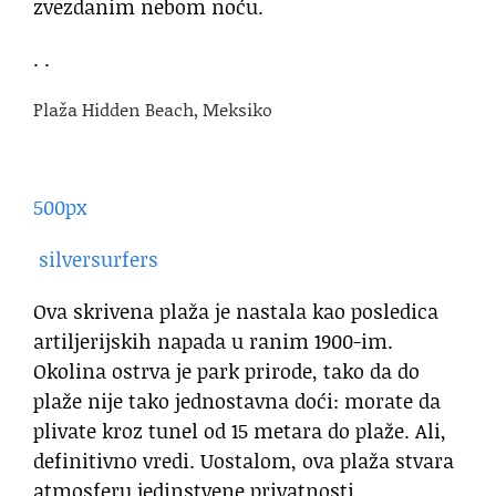
zvezdanim nebom noću.
. .
Plaža Hidden Beach, Meksiko
500px
silversurfers
Ova skrivena plaža je nastala kao posledica
artiljerijskih napada u ranim 1900-im.
Okolina ostrva je park prirode, tako da do
plaže nije tako jednostavna doći: morate da
plivate kroz tunel od 15 metara do plaže. Ali,
definitivno vredi. Uostalom, ova plaža stvara
atmosferu jedinstvene privatnosti.