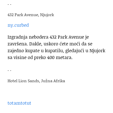
. .
432 Park Avenue, Njujork
ny.curbed
Izgradnja nebodera 432 Park Avenue je
završena. Dakle, uskoro ćete moći da se
zajedno kupate u kupatilu, gledajući u Njujork
sa visine od preko 400 metara.
. .
Hotel Lion Sands, Južna Afrika
totamtotut