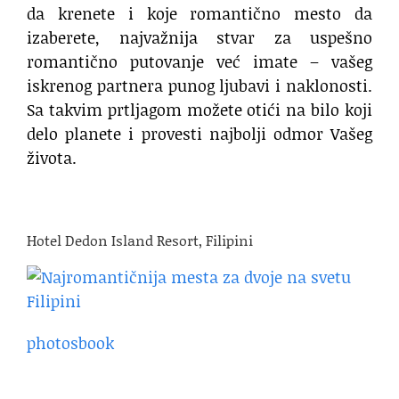
da krenete i koje romantično mesto da
izaberete, najvažnija stvar za uspešno
romantično putovanje već imate – vašeg
iskrenog partnera punog ljubavi i naklonosti.
Sa takvim prtljagom možete otići na bilo koji
delo planete i provesti najbolji odmor Vašeg
života.
Hotel Dedon Island Resort, Filipini
photosbook