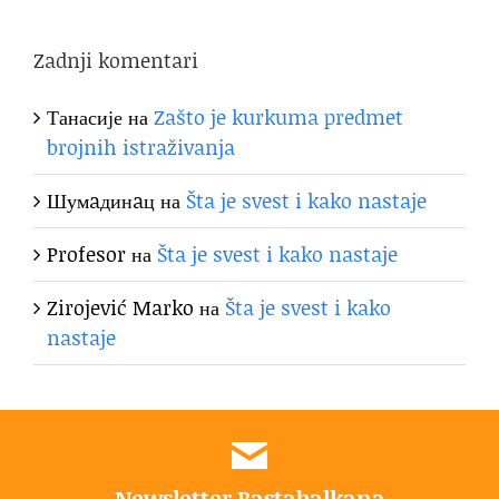
Zadnji komentari
Танасије
на
Zašto je kurkuma predmet
brojnih istraživanja
Шумaдинaц
на
Šta je svest i kako nastaje
Profesor
на
Šta je svest i kako nastaje
Zirojević Marko
на
Šta je svest i kako
nastaje
Newsletter Bastabalkana