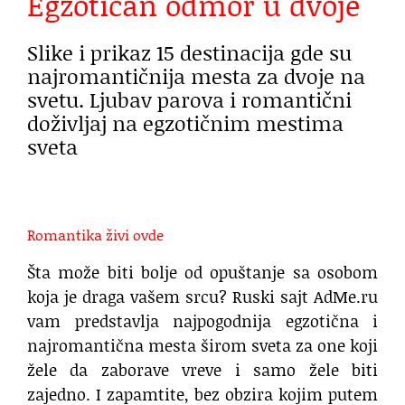
Egzotičan odmor u dvoje
Slike i prikaz 15 destinacija gde su
najromantičnija mesta za dvoje na
svetu. Ljubav parova i romantični
doživljaj na egzotičnim mestima
sveta
Romantika živi ovde
Šta može biti bolje od opuštanje sa osobom
koja je draga vašem srcu? Ruski sajt AdMe.ru
vam predstavlja najpogodnija egzotična i
najromantična mesta širom sveta za one koji
žele da zaborave vreve i samo žele biti
zajedno. I zapamtite, bez obzira kojim putem