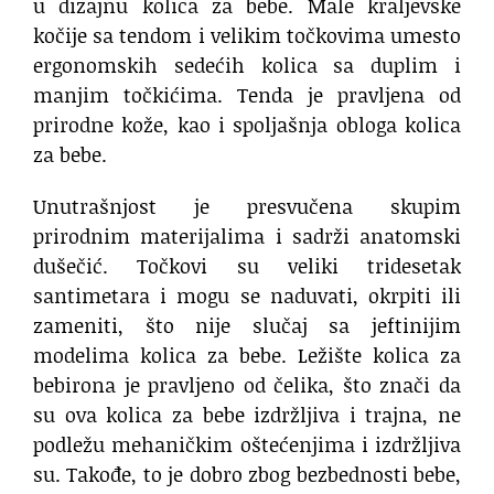
u dizajnu kolica za bebe. Male kraljevske
kočije sa tendom i velikim točkovima umesto
ergonomskih sedećih kolica sa duplim i
manjim točkićima. Tenda je pravljena od
prirodne kože, kao i spoljašnja obloga kolica
za bebe.
Unutrašnjost je presvučena skupim
prirodnim materijalima i sadrži anatomski
dušečić. Točkovi su veliki tridesetak
santimetara i mogu se naduvati, okrpiti ili
zameniti, što nije slučaj sa jeftinijim
modelima kolica za bebe. Ležište kolica za
bebirona je pravljeno od čelika, što znači da
su ova kolica za bebe izdržljiva i trajna, ne
podležu mehaničkim oštećenjima i izdržljiva
su. Takođe, to je dobro zbog bezbednosti bebe,