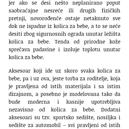
jer ako se desi nešto neplanirano poput
saobraćajne nesreće ili drugih fizičkih
pretnji, novorođenče ostaje netaknuto sve
dok ne ispadne iz kolica za bebe, a to se neće
desiti zbog sigurnosnih ograda unutar ležišta
kolica za bebe. Tenda od prirodne kože
sprečava padavine i izoluje toplotu unutar
kolica za bebe.
Aksesoar koji ide uz skoro svaka kolica za
bebe, pa i uz ova, jeste torba za roditelje, koja
je pravljena od istih materijala i sa istim
dizajnom, a posebno je modelovana tako da
bude moderna i kasnije upotrebljiva
nezavisno od kolica za bebe. Dodatni
aksesoari su tzv. sportsko sedište, nosiljka i
sedište za automobil – svi pravljeni od istih