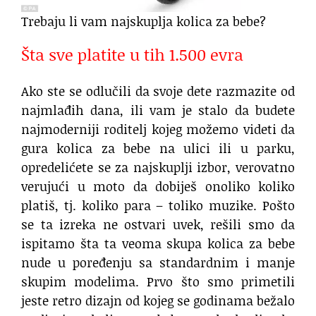
Trebaju li vam najskuplja kolica za bebe?
Šta sve platite u tih 1.500 evra
Ako ste se odlučili da svoje dete razmazite od
najmlađih dana, ili vam je stalo da budete
najmoderniji roditelj kojeg možemo videti da
gura kolica za bebe na ulici ili u parku,
opredelićete se za najskuplji izbor, verovatno
verujući u moto da dobiješ onoliko koliko
platiš, tj. koliko para – toliko muzike. Pošto
se ta izreka ne ostvari uvek, rešili smo da
ispitamo šta ta veoma skupa kolica za bebe
nude u poređenju sa standardnim i manje
skupim modelima. Prvo što smo primetili
jeste retro dizajn od kojeg se godinama bežalo