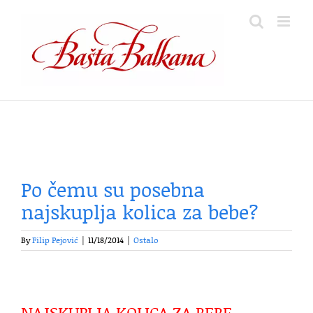
Skip
to
content
Po čemu su posebna
najskuplja kolica za bebe?
By
Filip Pejović
|
11/18/2014
|
Ostalo
NAJSKUPLJA KOLICA ZA BEBE