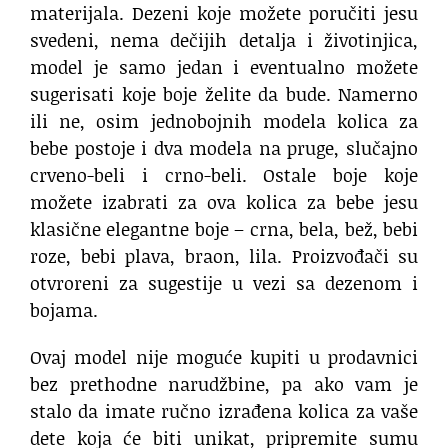
materijala. Dezeni koje možete poručiti jesu
svedeni, nema dečijih detalja i životinjica,
model je samo jedan i eventualno možete
sugerisati koje boje želite da bude. Namerno
ili ne, osim jednobojnih modela kolica za
bebe postoje i dva modela na pruge, slučajno
crveno-beli i crno-beli. Ostale boje koje
možete izabrati za ova kolica za bebe jesu
klasične elegantne boje – crna, bela, bež, bebi
roze, bebi plava, braon, lila. Proizvođači su
otvroreni za sugestije u vezi sa dezenom i
bojama.
Ovaj model nije moguće kupiti u prodavnici
bez prethodne narudžbine, pa ako vam je
stalo da imate ručno izrađena kolica za vaše
dete koja će biti unikat, pripremite sumu