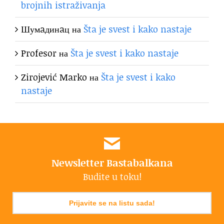
brojnih istraživanja
Шумaдинaц
на
Šta je svest i kako nastaje
Profesor
на
Šta je svest i kako nastaje
Zirojević Marko
на
Šta je svest i kako
nastaje
Newsletter Bastabalkana
Budite u toku!
Prijavite se na listu sada!