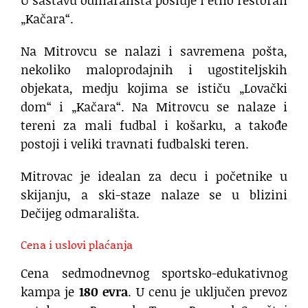
„Kačara“.
Na Mitrovcu se nalazi i savremena pošta,
nekoliko maloprodajnih i ugostiteljskih
objekata, medju kojima se ističu „Lovački
dom“ i „Kačara“. Na Mitrovcu se nalaze i
tereni za mali fudbal i košarku, a takođe
postoji i veliki travnati fudbalski teren.
Mitrovac je idealan za decu i početnike u
skijanju, a ski-staze nalaze se u blizini
Dečijeg odmarališta.
Cena i uslovi plaćanja
Cena sedmodnevnog sportsko-edukativnog
kampa je
180 evra
. U cenu je uključen prevoz