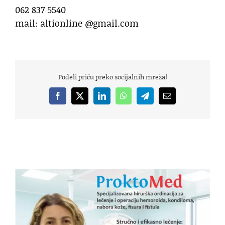
062 837 5540
mail: altionline @gmail.com
Podeli priču preko socijalnih mreža!
Facebook
X
LinkedIn
WhatsApp
Telegram
Email