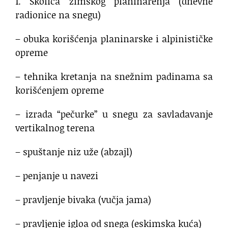
1. Školica zimskog planinarenja (dnevne
radionice na snegu)
– obuka korišćenja planinarske i alpinističke
opreme
– tehnika kretanja na snežnim padinama sa
korišćenjem opreme
– izrada “pečurke” u snegu za savladavanje
vertikalnog terena
– spuštanje niz uže (abzajl)
– penjanje u navezi
– pravljenje bivaka (vučja jama)
– pravljenje igloa od snega (eskimska kuća)