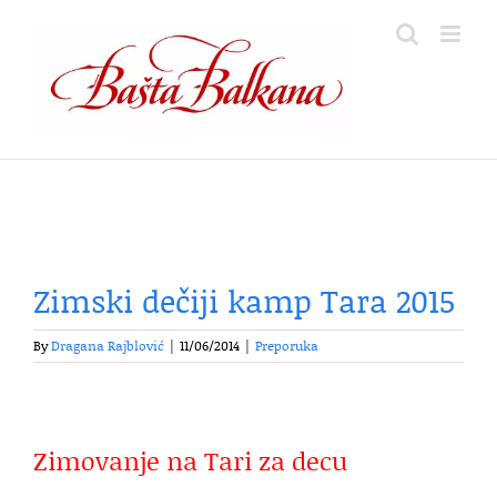
Skip
to
content
Zimski dečiji kamp Tara 2015
By
Dragana Rajblović
|
11/06/2014
|
Preporuka
Zimovanje na Tari za decu