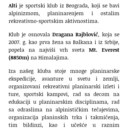
Alti
je sportski klub iz Beograda, koji se bavi
alpinizmom, planinarenjem i ostalim
rekreativno-sportskim aktivnostima.
Klub je osnovala
Dragana Rajblović
, koja se
2007. g. kao prva žena sa Balkana i iz Srbije,
popela na najviši vrh sveta
Mt. Everest
(8850m)
na Himalajima.
Iza našeg kluba stoje mnoge planinarske
ekspedicije, avanture u svetu i zemlji,
organizovani rekreativni planinarski izleti i
ture, sportski kampovi, rad sa decom na
edukaciji u planinarskim disciplinama, rad
sa odraslima na alpinističkim tečajevima,
organizacija planinskih trka i takmičenja,
tim bildinzi, kao i učešće u raznim