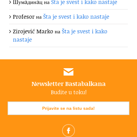
Шумaдинaц
на
Šta je svest i kako nastaje
Profesor
на
Šta je svest i kako nastaje
Zirojević Marko
на
Šta je svest i kako
nastaje
Newsletter Bastabalkana
Budite u toku!
Prijavite se na listu sada!