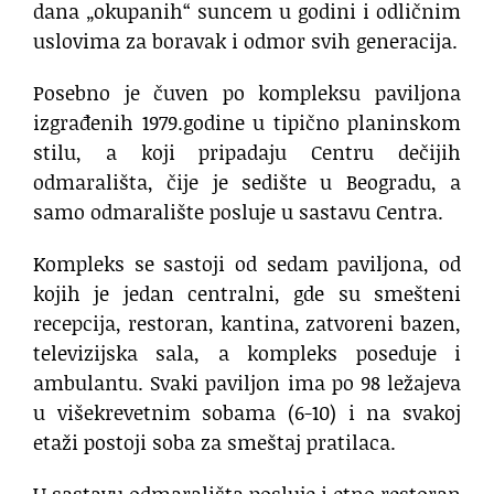
dana „okupanih“ suncem u godini i odličnim
uslovima za boravak i odmor svih generacija.
Posebno je čuven po kompleksu paviljona
izgrađenih 1979.godine u tipično planinskom
stilu, a koji pripadaju Centru dečijih
odmarališta, čije je sedište u Beogradu, a
samo odmaralište posluje u sastavu Centra.
Kompleks se sastoji od sedam paviljona, od
kojih je jedan centralni, gde su smešteni
recepcija, restoran, kantina, zatvoreni bazen,
televizijska sala, a kompleks poseduje i
ambulantu. Svaki paviljon ima po 98 ležajeva
u višekrevetnim sobama (6-10) i na svakoj
etaži postoji soba za smeštaj pratilaca.
U sastavu odmarališta posluje i etno restoran