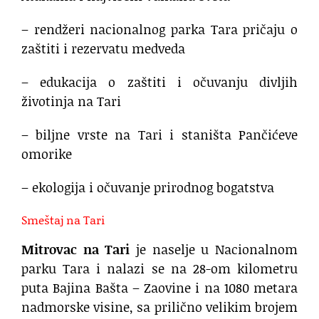
– rendžeri nacionalnog parka Tara pričaju o
zaštiti i rezervatu medveda
– edukacija o zaštiti i očuvanju divljih
životinja na Tari
– biljne vrste na Tari i staništa Pančićeve
omorike
– ekologija i očuvanje prirodnog bogatstva
Smeštaj na Tari
Mitrovac na Tari
je naselje u Nacionalnom
parku Tara i nalazi se na 28-om kilometru
puta Bajina Bašta – Zaovine i na 1080 metara
nadmorske visine, sa prilično velikim brojem