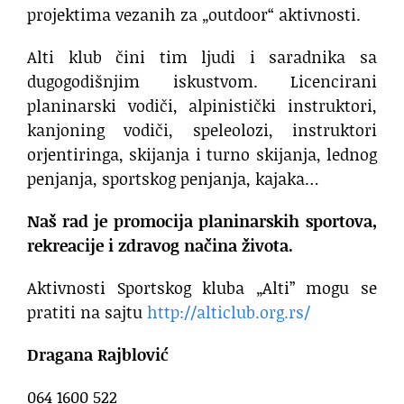
projektima vezanih za „outdoor“ aktivnosti.
Alti klub čini tim ljudi i saradnika sa
dugogodišnjim iskustvom. Licencirani
planinarski vodiči, alpinistički instruktori,
kanjoning vodiči, speleolozi, instruktori
orjentiringa, skijanja i turno skijanja, lednog
penjanja, sportskog penjanja, kajaka…
Naš rad je promocija planinarskih sportova,
rekreacije i zdravog načina života.
Aktivnosti Sportskog kluba „Alti” mogu se
pratiti na sajtu
http://alticlub.org.rs/
Dragana Rajblović
064 1600 522