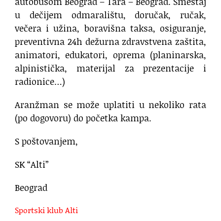
autobusom Beograd – Tara – Beograd. Smeštaj
u dečijem odmaralištu, doručak, ručak,
večera i užina, boravišna taksa, osiguranje,
preventivna 24h dežurna zdravstvena zaštita,
animatori, edukatori, oprema (planinarska,
alpinistička, materijal za prezentacije i
radionice…)
Aranžman se može uplatiti u nekoliko rata
(po dogovoru) do početka kampa.
S poštovanjem,
SK “Alti”
Beograd
Sportski klub Alti