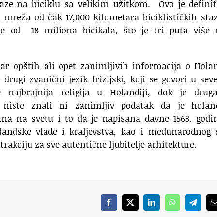
laze na biciklu sa velikim užitkom. Ovo je defini
ca mreža od čak 17,000 kilometara biciklističkih sta
iše od 18 miliona bicikala, što je tri puta više 
ar opštih ali opet zanimljivih informacija o Holan
 drugi zvanični jezik frizijski, koji se govori u sev
 je najbrojnija religija u Holandiji, dok je drug
o niste znali ni zanimljiv podatak da je holan
na na svetu i to da je napisana davne 1568. godin
olandske vlade i kraljevstva, kao i međunarodnog 
trakciju za sve autentične ljubitelje arhitekture.
Facebook
X
LinkedIn
WhatsApp
Telegr