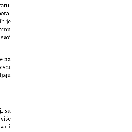
ratu.
pora,
ih je
rdamu
svoj
pe na
evni
ljaju
ji su
 više
vo i