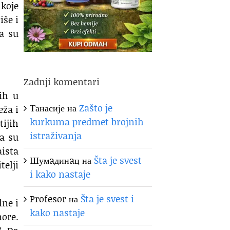
 koje
iše i
a su
Zadnji komentari
ih u
Танасије
на
Zašto je
eža i
kurkuma predmet brojnih
tijih
istraživanja
ta su
aista
Шумaдинaц
на
Šta je svest
telji
i kako nastaje
Profesor
на
Šta je svest i
lne i
kako nastaje
more.