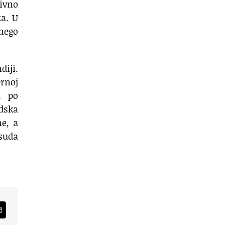
tivno
za. U
nego
diji.
ernoj
a po
dska
e, a
suda
am
Email