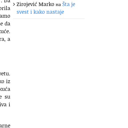
“. Da
Zirojević Marko
на
Šta je
orila
svest i kako nastaje
Samo
e da
kuće.
ra, a
vetu.
ko iz
 kuća
e su
iva i
arne