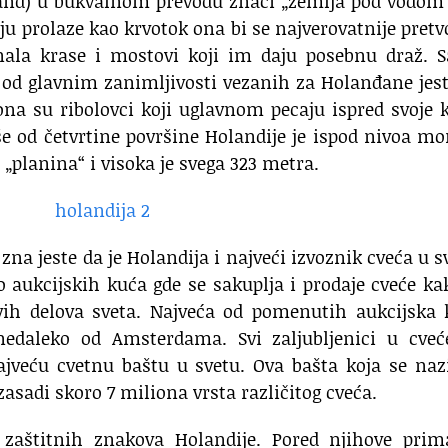
land) u bukvalnom prevodu znači „zemlja pod vodom
ju prolaze kao krvotok ona bi se najverovatnije pretv
ala krase i mostovi koji im daju posebnu draž. 
d glavnim zanimljivosti vezanih za Holanđane jest
ona su ribolovci koji uglavnom pecaju ispred svoje 
e od četvrtine površine Holandije je ispod nivoa mo
 „planina“ i visoka je svega 323 metra.
na jeste da je Holandija i najveći izvoznik cveća u s
 aukcijskih kuća gde se sakuplja i prodaje cveće ka
svih delova sveta. Najveća od pomenutih aukcijska
edaleko od Amsterdama. Svi zaljubljenici u cveć
ajveću cvetnu baštu u svetu. Ova bašta koja se naz
zasadi skoro 7 miliona vrsta različitog cveća.
 zaštitnih znakova Holandije. Pored njihove prim