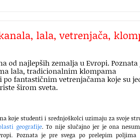
kanala, lala, vetrenjača, klom
na od najlepših zemalja u Evropi. Poznata 
ima lala, tradicionalnim klompama
a i po fantastičnim vetrenjačama koje su j
riste širom sveta.
ma koje studenti i srednjoškolci uzimaju za svoje st
blasti geografije
. To nije slučajno jer je ona nesum
ropi. Poznata je pre svega po prelepim poljima l