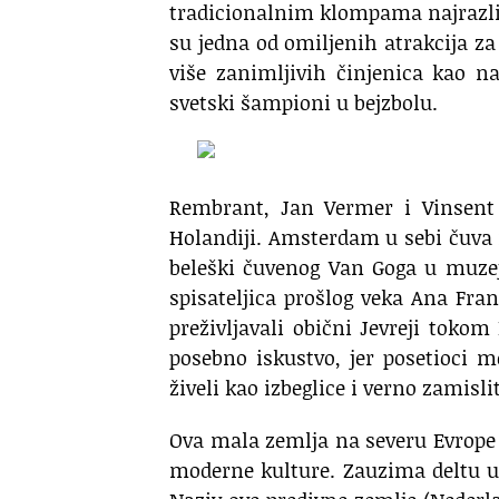
tradicionalnim klompama najrazlič
su jedna od omiljenih atrakcija za
više zanimljivih činjenica kao n
svetski šampioni u bejzbolu.
Rembrant, Jan Vermer i Vinsent
Holandiji. Amsterdam u sebi čuva i
beleški čuvenog Van Goga u muzej
spisateljica prošlog veka Ana Fra
preživljavali obični Jevreji toko
posebno iskustvo, jer posetioci m
živeli kao izbeglice i verno zamisli
Ova mala zemlja na severu Evrope 
moderne kulture. Zauzima deltu ušć