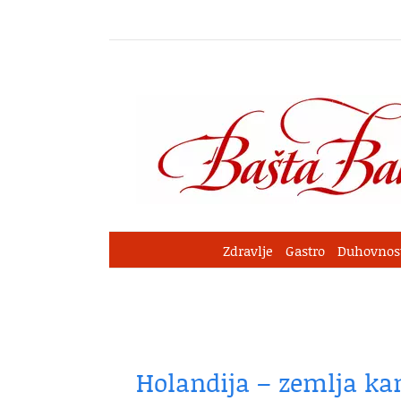
Skip
to
content
Zdravlje
Gastro
Duhovnos
Holandija – zemlja kan