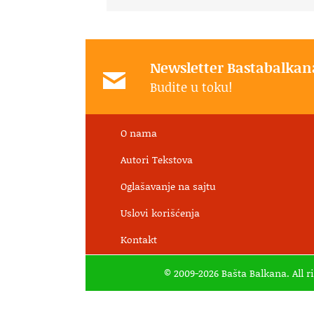
Newsletter Bastabalkan
Budite u toku!
O nama
Autori Tekstova
Oglašavanje na sajtu
Uslovi korišćenja
Kontakt
© 2009-2026 Bašta Balkana. All r