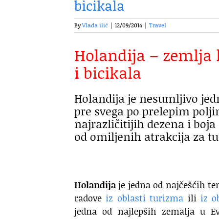
bicikala
By
Vlada ilić
|
12/09/2014
|
Travel
Holandija – zemlja 
i bicikala
Holandija je nesumljivo jed
pre svega po prelepim polj
najrazličitijih dezena i boj
od omiljenih atrakcija za tu
Holandija
je jedna od najčešćih te
radove
iz oblasti turizma
ili
iz o
jedna od najlepših zemalja u Ev