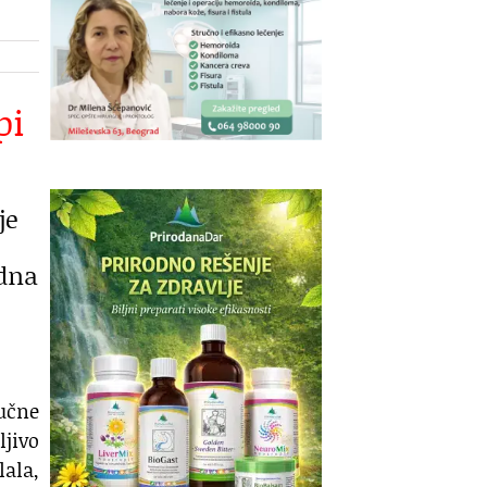
pi
je
edna
ručne
ljivo
ala,