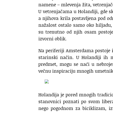
namene – mlevenja žita, vetrenja
U vetrenjačama u Holandiji, gde s
a njihova krila postavljena pod 
nažalost ostalo samo oko hiljadu,
su trenutno od njih osam postoje
izvorni oblik.
Na periferiji Amsterdama postoje 
starinski način. U Holandiji ih
predmet, mogu se naći u nebrojen
večnu inspiraciju mnogih umetnik
Holandija je pored mnogih tradici
stanovnici poznati po svom liber
nego pogodnom za biciklizam, izu