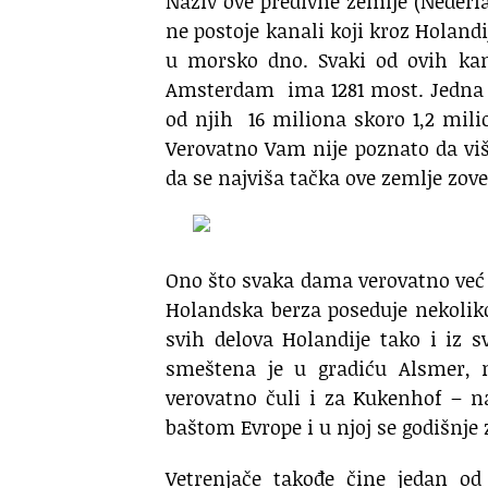
Naziv ove predivne zemlje (Neder
ne postoje kanali koji kroz Holandi
u morsko dno. Svaki od ovih kan
Amsterdam ima 1281 most. Jedna o
od njih 16 miliona skoro 1,2 mili
Verovatno Vam nije poznato da viš
da se najviša tačka ove zemlje zove
Ono što svaka dama verovatno već z
Holandska berza poseduje nekoliko
svih delova Holandije tako i iz 
smeštena je u gradiću Alsmer, n
verovatno čuli i za Kukenhof – n
baštom Evrope i u njoj se godišnje 
Vetrenjače takođe čine jedan od