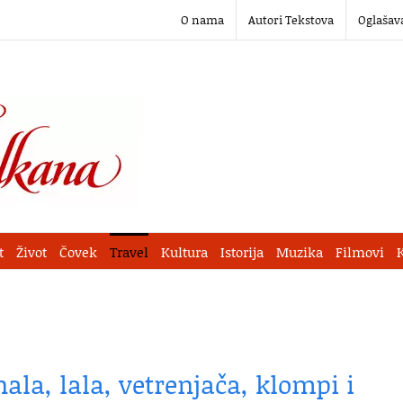
O nama
Autori Tekstova
Oglašav
t
Život
Čovek
Travel
Kultura
Istorija
Muzika
Filmovi
ala, lala, vetrenjača, klompi i