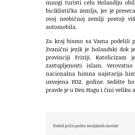
mnogi turisti celu Holandiju obi
biciklistička zemlja, jer je prese
ovoj neobičnoj zemlji postoji v
automobila.
Za kraj bismo sa Vama podelili p
Zvanični jezik je holandski dok je
provinciji Friziji. Katolicizam
zastupljenosti islam. Verovatn
nacionalna himna najstarija him
usvojena 1932. godine. Sedište h
pravde je u Den Hagu i čini veliku a
Podeli priču preko socijalnih mreža!