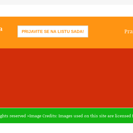
a
Pra
PRIJAVITE SE NA LISTU SADA!
ights reserved >Image Credits: Images used on this site are licens