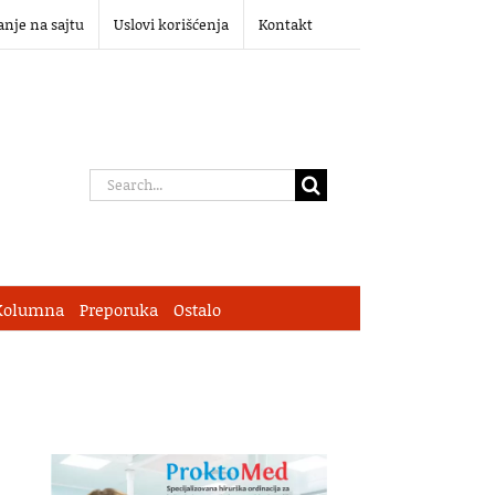
anje na sajtu
Uslovi korišćenja
Kontakt
Search
for:
Kolumna
Preporuka
Ostalo