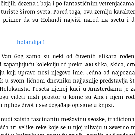
itijih dezena i boja i po fantastičnim vetrenjačama
 turiste širom sveta. Pored toga, ovu zemlju karakter
a primer da su Holanđi najviši narod na svetu i d
 Van Gog samo su neki od čuvenih slikara rođen
 zapanjujuću kolekciju od preko 200 slika, skica, crt
u koji upravo nosi njegovo ime. Jedna od najpozna
nk u svom ličnom dnevniku najjasnije predstavlja š
m Holokausta. Poseta njenoj kući u Amsterdamu je z
ogu videti mali prostor u kome su Ana i njeni rodi
ti njihov život i sve događaje opisane u knjizi.
nudi zaista fascinantu mešavinu seoske, tradiciona
a tri velike reke koje se u njoj ulivaju u Severno 