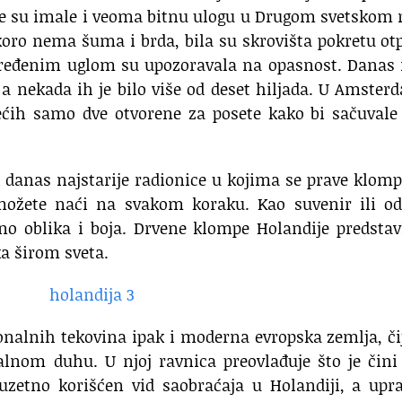
če su imale i veoma bitnu ulogu u Drugom svetskom 
koro nema šuma i brda, bila su skrovišta pokretu ot
određenim uglom su upozoravala na opasnost. Danas 
 a nekada ih je bilo više od deset hiljada. U Amste
ćih samo dve otvorene za posete kako bi sačuvale 
i danas najstarije radionice u kojima se prave klom
 možete naći na svakom koraku. Kao suvenir ili od
o oblika i boja. Drvene klompe Holandije predstav
a širom sveta.
onalnih tekovina ipak i moderna evropska zemlja, či
alnom duhu. U njoj ravnica preovlađuje što je čini
zetno korišćen vid saobraćaja u Holandiji, a upra