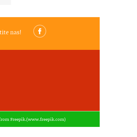
tite nas!
ed from Freepik.(www.freepik.com)