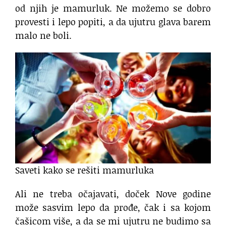
od njih je mamurluk. Ne možemo se dobro
provesti i lepo popiti, a da ujutru glava barem
malo ne boli.
Saveti kako se rešiti mamurluka
Ali ne treba očajavati, doček Nove godine
može sasvim lepo da prođe, čak i sa kojom
čašicom više, a da se mi ujutru ne budimo sa