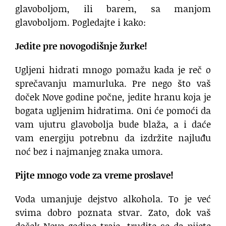
glavoboljom, ili barem, sa manjom
glavoboljom. Pogledajte i kako:
Jedite pre novogodišnje žurke!
Ugljeni hidrati mnogo pomažu kada je reč o
sprečavanju mamurluka. Pre nego što vaš
doček Nove godine počne, jedite hranu koja je
bogata ugljenim hidratima. Oni će pomoći da
vam ujutru glavobolja bude blaža, a i daće
vam energiju potrebnu da izdržite najluđu
noć bez i najmanjeg znaka umora.
Pijte mnogo vode za vreme proslave!
Voda umanjuje dejstvo alkohola. To je već
svima dobro poznata stvar. Zato, dok vaš
doček Nove godine traje, trudite se da pijete