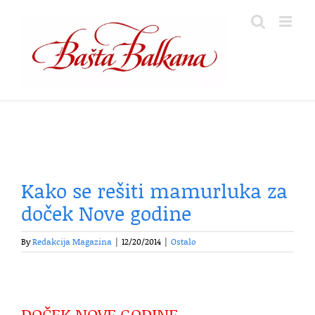
Skip
to
content
Kako se rešiti mamurluka za
doček Nove godine
By
Redakcija Magazina
|
12/20/2014
|
Ostalo
DOČEK NOVE GODINE