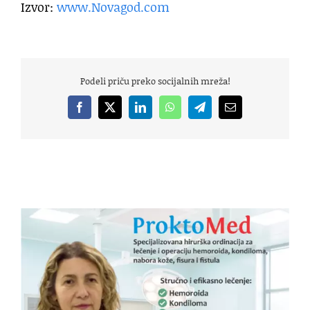
Izvor:
www.Novagod.com
Podeli priču preko socijalnih mreža!
Facebook
X
LinkedIn
WhatsApp
Telegram
Email