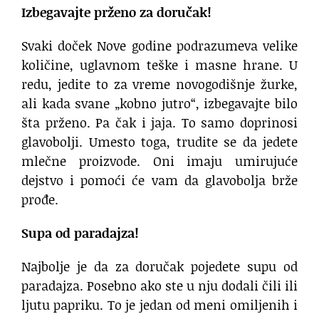
Izbegavajte prženo za doručak!
Svaki doček Nove godine podrazumeva velike
količine, uglavnom teške i masne hrane. U
redu, jedite to za vreme novogodišnje žurke,
ali kada svane „kobno jutro“, izbegavajte bilo
šta prženo. Pa čak i jaja. To samo doprinosi
glavobolji. Umesto toga, trudite se da jedete
mlečne proizvode. Oni imaju umirujuće
dejstvo i pomoći će vam da glavobolja brže
prođe.
Supa od paradajza!
Najbolje je da za doručak pojedete supu od
paradajza. Posebno ako ste u nju dodali čili ili
ljutu papriku. To je jedan od meni omiljenih i