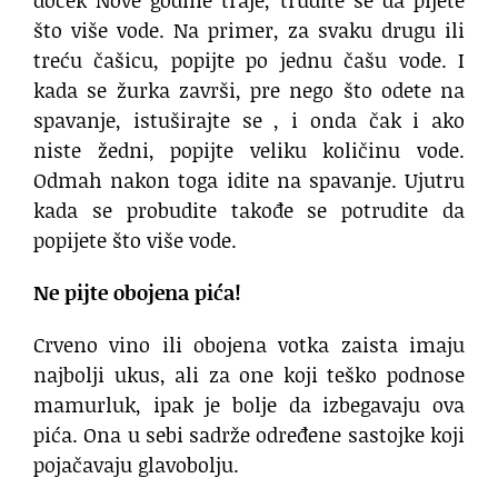
što više vode. Na primer, za svaku drugu ili
treću čašicu, popijte po jednu čašu vode. I
kada se žurka završi, pre nego što odete na
spavanje, istuširajte se , i onda čak i ako
niste žedni, popijte veliku količinu vode.
Odmah nakon toga idite na spavanje. Ujutru
kada se probudite takođe se potrudite da
popijete što više vode.
Ne pijte obojena pića!
Crveno vino ili obojena votka zaista imaju
najbolji ukus, ali za one koji teško podnose
mamurluk, ipak je bolje da izbegavaju ova
pića. Ona u sebi sadrže određene sastojke koji
pojačavaju glavobolju.