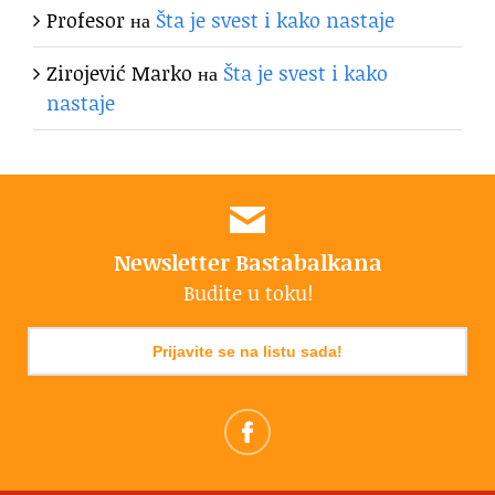
Profesor
на
Šta je svest i kako nastaje
Zirojević Marko
на
Šta je svest i kako
nastaje
Newsletter Bastabalkana
Budite u toku!
Prijavite se na listu sada!