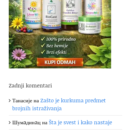
Zadnji komentari
Танасије
на
Zašto je kurkuma predmet
brojnih istraživanja
Шумaдинaц
на
Šta je svest i kako nastaje