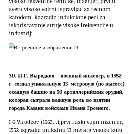
visokofrekventne tehnike, inzenjer, prvi u
svetu visoko voltni ispravljac sa tecnom
katodom. Razradio indukcione peci za
iskoriscavanje struje visoke frekvencije u
industriji.
30. И.Г. Выродков – военный инженер, в 1552
г. создал уникальную 13-метровую (по высоте)
осадную башню на 50 артиллерийских орудий,
которая сыграла важную роль во взятии
города Казани войсками Ивана Грозного.
I G Virodkov-(1563…),prvi ruski vojni inzenjer,
1552 izgradio unikalnu 13 metara visoku kulu