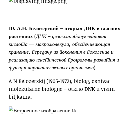
10. А.Н. Белозерский – открыл ДНК в высших
растениях
(
ДНК – дезоксирибонуклеи́новая
кислота — макромолекула, обеспечивающая
хранение, передачу из поколения в поколение и
реализацию генетической программы развития и
функционирования живых организмов
).
A N Belozerskij (1905-1972), biolog, osnivac
molekularne biologije – otkrio DNK u visim
biljkama.