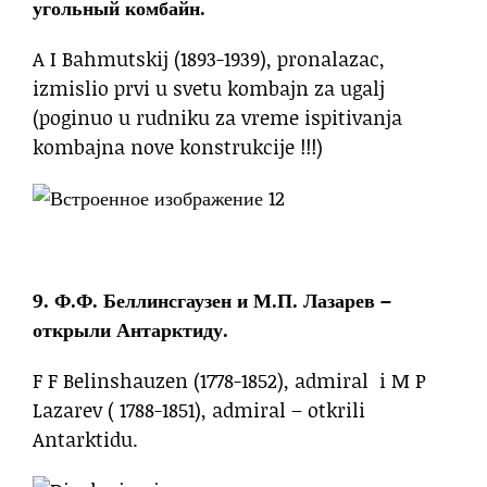
угольный комбайн.
A I Bahmutskij (1893-1939), pronalazac,
izmislio prvi u svetu kombajn za ugalj
(poginuo u rudniku za vreme ispitivanja
kombajna nove konstrukcije !!!)
9. Ф.Ф. Беллинсгаузен и М.П. Лазарев –
открыли Антарктиду.
F F Belinshauzen (1778-1852), admiral i M P
Lazarev ( 1788-1851), admiral – otkrili
Antarktidu.