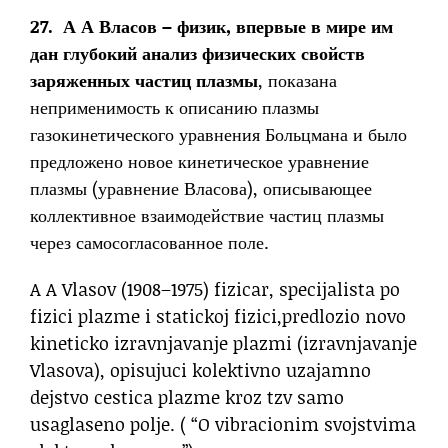
27. А А Власов – физик, впервые в мире им
дан глубокий анализ физических свойств
заряженных частиц плазмы
, показана
неприменимость к описанию плазмы
газокинетического уравнения Больцмана и было
предложено новое кинетическое уравнение
плазмы (уравнение Власова), описывающее
коллективное взаимодействие частиц плазмы
через самосогласованное поле.
A A Vlasov (1908–1975) fizicar, specijalista po
fizici plazme i statickoj fizici,predlozio novo
kineticko izravnjavanje plazmi (izravnjavanje
Vlasova), opisujuci kolektivno uzajamno
dejstvo cestica plazme kroz tzv samo
usaglaseno polje. ( “O vibracionim svojstvima