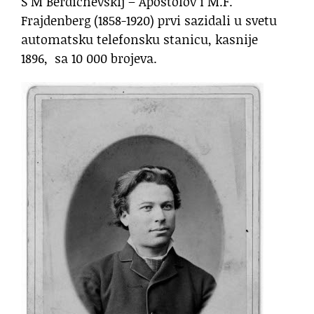
S M Berdichevskij – Apostolov i M.F.
Frajdenberg (1858-1920) prvi sazidali u svetu
automatsku telefonsku stanicu, kasnije
1896, sa 10 000 brojeva.