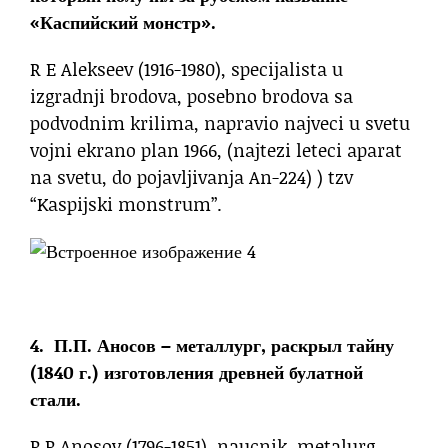
«Каспийский монстр».
R E Alekseev (1916-1980), specijalista u
izgradnji brodova, posebno brodova sa
podvodnim krilima, napravio najveci u svetu
vojni ekrano plan 1966, (najtezi leteci aparat
na svetu, do pojavljivanja An-224) ) tzv
“Kaspijski monstrum”.
4. П.П. Аносов – металлург, раскрыл тайну
(1840 г.) изготовления древней булатной
стали.
P P Anosov (1796-1851), naucnik, metalurg,