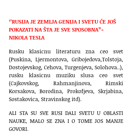
‘’RUSIJA JE ZEMLJA GENIJA I SVETU ĆE JOŠ
POKAZATI NA ŠTA JE SVE SPOSOBNA”-
NIKOLA TESLA
Rusku klasicnu literaturu zna ceo svet
(Puskina, Ljermontova, Gribojedova,Tolstoja,
Dostojevskog, Cehova, Turgenjeva, Solohova..),
rusku klasicnu muziku slusa ceo svet
(Cajkovskog, Rahmanjinova, Rimski
Korsakova, Borodina, Prokofjeva, Skrjabina,
Sostakovica, Stravinskog itd).
ALI STA SU SVE RUSI DALI SVETU U OBLASTI
NAUKE, MALO SE ZNA I O TOME JOS MANJE
GOVORI.