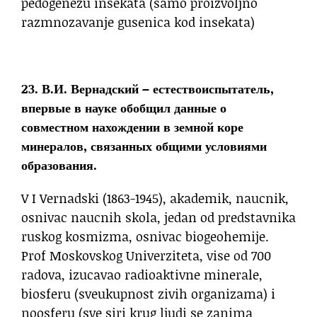
pedogenezu insekata (samo proizvoljno
razmnozavanje gusenica kod insekata)
23. В.И. Вернадский – естествоиспытатель,
впервые в науке обобщил данные о
совместном нахождении в земной коре
минералов, связанных общими условиями
образования.
V I Vernadski (1863-1945), akademik, naucnik,
osnivac naucnih skola, jedan od predstavnika
ruskog kosmizma, osnivac biogeohemije.
Prof Moskovskog Univerziteta, vise od 700
radova, izucavao radioaktivne minerale,
biosferu (sveukupnost zivih organizama) i
noosferu (sve siri krug ljudi se zanima