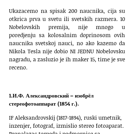
Ukazacemo na spisak 200 naucnika, cija su
otkrica prva u svetu ili svetskih razmera. 10
Nobelovskih premija, nije mnogo u
poredjenju sa kolosalnim doprinosom ovih
naucnika svetskoj nauci, no ako kazemo da
Nikola Tesla nije dobio NI JEDNU Nobelovsku
nagradu, a zasluzio je ih maker 15, time je sve
receno.
1.И.Ф. Александровский – изобрёл
стереофотоаппарат (1854 г.).
IF Aleksandrovskij (1817-1894), ruski umetnik,
inzenjer, fotograf, izmislio stereo fotoaparat.
Pronalazac torpeda i podmornice sa