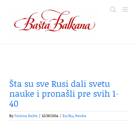
Skip
to
content
Šta su sve Rusi dali svetu
nauke i pronašli pre svih 1-
40
By
Teslina Bašta
|
12/19/2014
|
En/Ru
,
Nauka