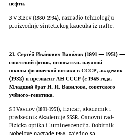
нефти.
B V Bizov (1880-1934), razradio tehnologiju
proizvodnje sintetickog kaucuka iz nafte.
21. Серге́й Ива́нович Вави́лов (1891 — 1951) —
советский физик, основатель научной
школы физической оптики в СССР, академик
(1932) и президент АН СССР (с 1945 года.
Младший брат Н. И. Вавилова, советского
учёного-генетика.
S I Vavilov (1891-1951), fizicar, akademik i
predsednik Akademije SSSR. Osnovni rad-
Fizicka optika i luminescencija. Dobitnik
Nobelove nagrade 1958, zajedno sa