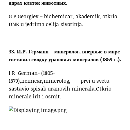
ядрах клеток животных.
G P Georgiev – biohemicar, akademik, otkrio
DNK u jedrima celija zivotinja.
33. И.Р. Германн – минеролог, впервые в мире
составил сводку урановых минералов (1859 г.).
I R German- (1805-
1879),hemicar,minerolog, prvi u svetu
sastavio spisak uranovih minerala.Otkrio
minerale irit i osmit.