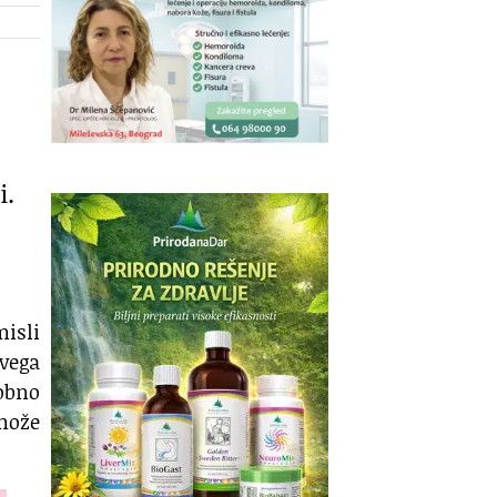
i.
misli
svega
sobno
 može