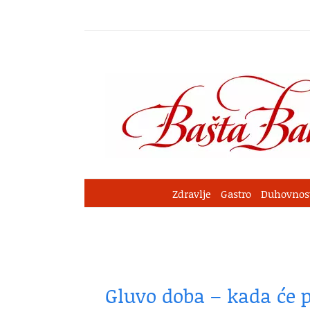
Skip
to
content
Zdravlje
Gastro
Duhovnos
Gluvo doba – kada će p