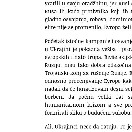
vratili u svoju otadžbinu, jer Rus
Rusa ili kada protivnika koji ih 
gladna osvajanja, robova, dominion
elite nije se promenilo, Evropa želi
Početak istočne kampanje i osvanje
u Ukrajini je pokazna vežba i pro
evropskih i nato trupa. Bivše azij
Rusiju, nisu tako dobra odskočna
Trojanski konj za rušenje Rusije. 
odnosno procenjivanje Evrope kako
nadali da će fanatizovani desni sekt
borbeni da počnu veliki rat s
humanitarnom krizom a sve proti
formirali sliku o budućem sukobu.
Ali, Ukrajinci neće da ratuju. To j