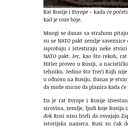
Rat Rusije i Evrope – kada će poče
kad je roze boje.
Mnogi se danas sa strahom pitaju 
su se NATO pakt zemlje saveznice o
isprobaju i istestiraju neke stvar
NATO pakt. Jer, kao što rekoh, rat
Hitler proveo u Rusiji, a nacisti
tehniku. Jedino što Treći Rajh nij
u odnosu na Rusiju. Danas je stvar
da može mirno da planira kada će 
Da je rat Evrope i Rusije izvest
sirovina, zemlje, ljudi koje Rusija
dok Rusi nisu hteli da osvajaju Za
istorijska namera. Rusi su čak 