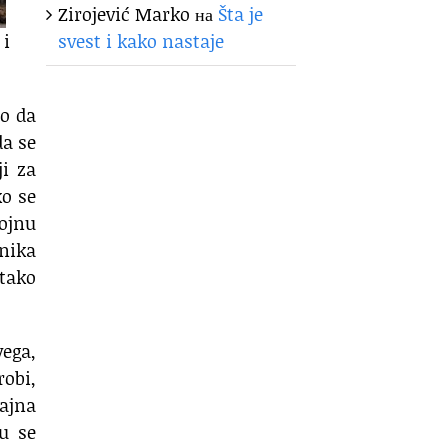
Zirojević Marko
на
Šta je
 i
svest i kako nastaje
no da
da se
ji za
ko se
vojnu
jnika
 tako
vega,
robi,
rajna
u se