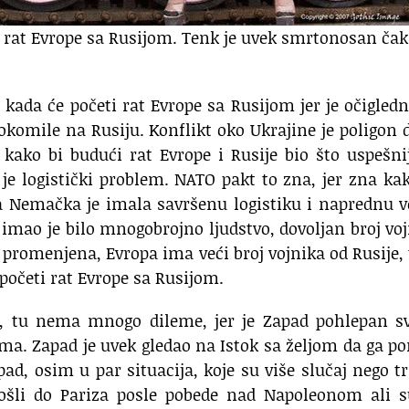
ti rat Evrope sa Rusijom. Tenk je uvek smrtonosan čak
kada će početi rat Evrope sa Rusijom jer je očigled
komile na Rusiju. Konflikt oko Ukrajine je poligon 
i kako bi budući rat Evrope i Rusije bio što uspešni
 je logistički problem. NATO pakt to zna, jer zna ka
čka Nemačka je imala savršenu logistiku i naprednu 
e imao je bilo mnogobrojno ljudstvo, dovoljan broj vo
 promenjena, Evropa ima veći broj vojnika od Rusije,
početi rat Evrope sa Rusijom.
an, tu nema mnogo dileme, jer je Zapad pohlepan s
 ima. Zapad je uvek gledao na Istok sa željom da ga po
pad, osim u par situacija, koje su više slučaj nego t
došli do Pariza posle pobede nad Napoleonom ali s