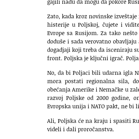
gajili nadu da mogu da pokore Rusij
Zato, kada kroz novinske izveštaje 
histerije u Poljskoj, čujete i vi
Evrope sa Rusijom. Za tako nešto 
doduše i sada verovatno obavljaju
dogadjaji koji treba da isceniraju 
front. Poljska je ključni igrač. Polja
No, da bi Poljaci bili udarna igla
mora postati regionalna sila, d
obećanja Amerike i Nemačke u zale
razvoj Poljske od 2000 godine, o
Evropska unija i NATO pakt, ne bi l
Ali, Poljska će na kraju i spasiti R
videli i dali proročanstva.