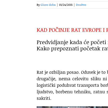
By
Gluvo doba
|
01/24/2015
|
Društvo
KAD POČINJE RAT EVROPE I 
Predvidjanje kada će početi 
Kako prepoznati početak ra
Rat je ozbiljan posao. Oduvek je to 
drugačije, nema celovitu sliku ni
logistički poduhvat transporta bor
ljudstvo, borbenu tehniku, ratnu s
sakriti.