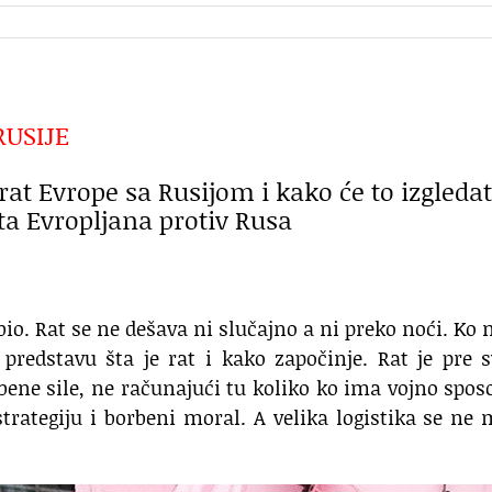
RUSIJE
rat Evrope sa Rusijom i kako će to izgledat
ta Evropljana protiv Rusa
bio. Rat se ne dešava ni slučajno a ni preko noći. Ko 
 predstavu šta je rat i kako započinje. Rat je pre 
bene sile, ne računajući tu koliko ko ima vojno spo
trategiju i borbeni moral. A velika logistika se ne