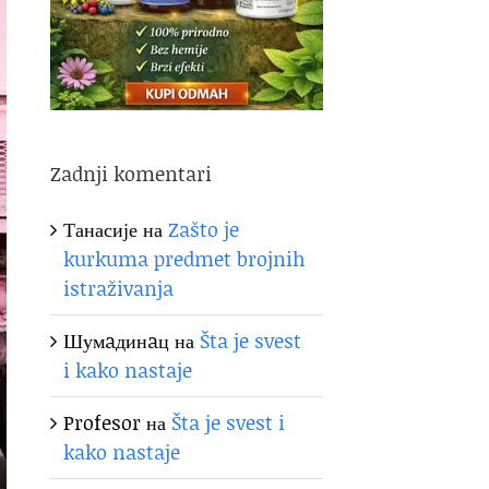
Zadnji komentari
Танасије
на
Zašto je
kurkuma predmet brojnih
istraživanja
Шумaдинaц
на
Šta je svest
i kako nastaje
Profesor
на
Šta je svest i
kako nastaje