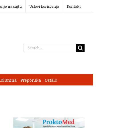
anje na sajtu
Uslovi korišćenja
Kontakt
Search
for:
Kolumna
Preporuka
Ostalo