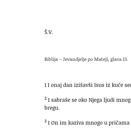
Š.V.
Biblija – Jevandjelje po Mateji, glava 13.
1 I onaj dan izišavši Isus iz kuće s
2
I sabraše se oko Njega ljudi mnogi
bregu.
3
I On im kaziva mnogo u pričama gov