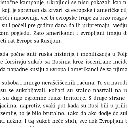
 istočne kampanje. Ukrajinci se nisu pokazali kao 
i koji je spreman da krvari za evropske i američke cil
žešći i masovniji, već bi evropske trupe za brzo reago
o su i počeli pre godinu dana da ih pripremaju. Medj
kom pogledu. Zato amerikanci i evropljani imaju d
četi rat Evrope sa Rusijom.
da počne anti ruska histerija i mobilizacija u Polj
ge forsiraju sukob sa Rusima kroz iscenirane incid
 da napadne Rusiju a Evropa i amerikanci će za njima
ju sukoba i mnogo neraščišćenih računa. To su narodi
 su se sukobljavali. Poljaci su stalno nasrtali na 
i su dugo ogromne ruske teritorije. S druge strane
acima, naprotiv, svaki put kada su Rusi bili u prili
zemlje, to je bilo brutalno. Tako da ako dodje do s
iti nežno. I taj sukob neće stati, sve dok Evropljani