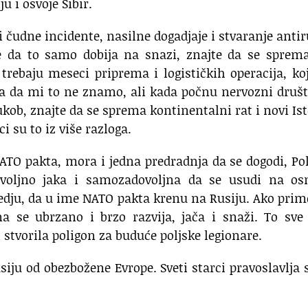
u i osvoje Sibir.
i čudne incidente, nasilne dogadjaje i stvaranje anti
dite da to samo dobija na snazi, znajte da se sprem
trebaju meseci priprema i logističkih operacija, ko
 a da mi to ne znamo, ali kada počnu nervozni druš
sukob, znajte da se sprema kontinentalni rat i novi Is
ci su to iz više razloga.
 NATO pakta, mora i jedna predradnja da se dogodi, Po
ovoljno jaka i samozadovoljna da se usudi na os
dju, da u ime NATO pakta krenu na Rusiju. Ako prim
na se ubrzano i brzo razvija, jača i snaži. To sve
i stvorila poligon za buduće poljske legionare.
usiju od obezbožene Evrope. Sveti starci pravoslavlja 