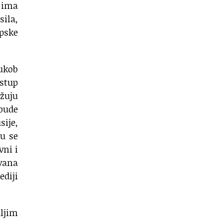
e ima
sila,
opske
Sukob
astup
užuju
 bude
sije,
su se
vni i
vana
diji
aljim