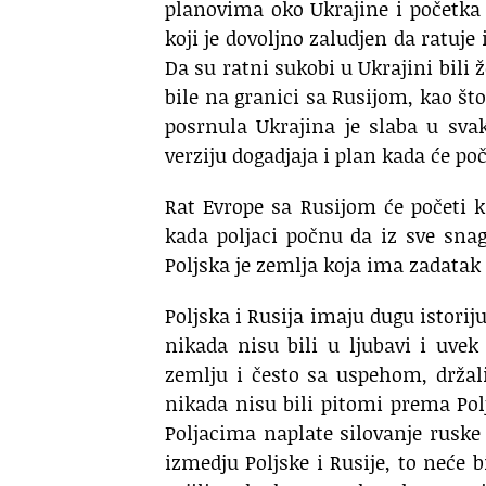
planovima oko Ukrajine i početka
koji je dovoljno zaludjen da ratuje 
Da su ratni sukobi u Ukrajini bili 
bile na granici sa Rusijom, kao št
posrnula Ukrajina je slaba u sva
verziju dogadjaja i plan kada će po
Rat Evrope sa Rusijom će početi ka
kada poljaci počnu da iz sve sna
Poljska je zemlja koja ima zadatak
Poljska i Rusija imaju dugu istori
nikada nisu bili u ljubavi i uvek
zemlju i često sa uspehom, držal
nikada nisu bili pitomi prema Polj
Poljacima naplate silovanje ruske 
izmedju Poljske i Rusije, to neće b