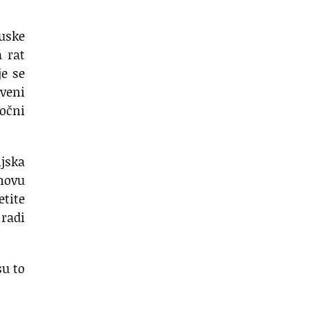
ruske
a rat
je se
tveni
točni
ljska
novu
etite
 radi
su to