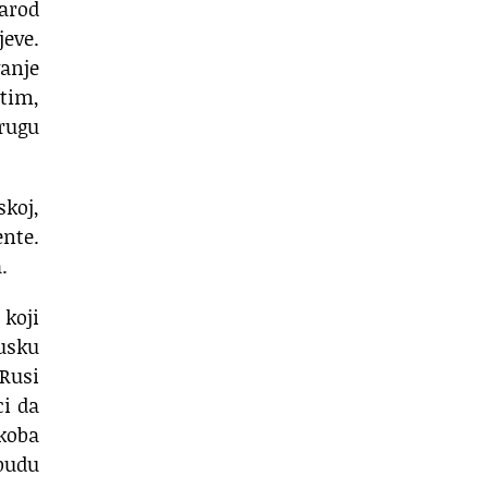
narod
jeve.
vanje
utim,
rugu
skoj,
ente.
.
 koji
rusku
 Rusi
ci da
ukoba
 budu