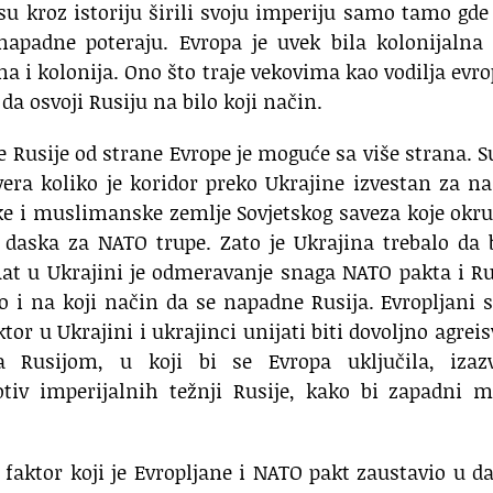
i su kroz istoriju širili svoju imperiju samo tamo gd
napadne poteraju. Evropa je uvek bila kolonijalna 
a i kolonija. Ono što traje vekovima kao vodilja evr
 da osvoji Rusiju na bilo koji način.
 Rusije od strane Evrope je moguće sa više strana. 
vera koliko je koridor preko Ukrajine izvestan za n
ske i muslimanske zemlje Sovjetskog saveza koje okr
 daska za NATO trupe. Zato je Ukrajina trebalo da
Rat u Ukrajini je odmeravanje snaga NATO pakta i Ru
 i na koji način da se napadne Rusija. Evropljani 
or u Ukrajini i ukrajinci unijati biti dovoljno agreis
a Rusijom, u koji bi se Evropa uključila, izaz
v imperijalnih težnji Rusije, kako bi zapadni me
e faktor koji je Evropljane i NATO pakt zaustavio u d