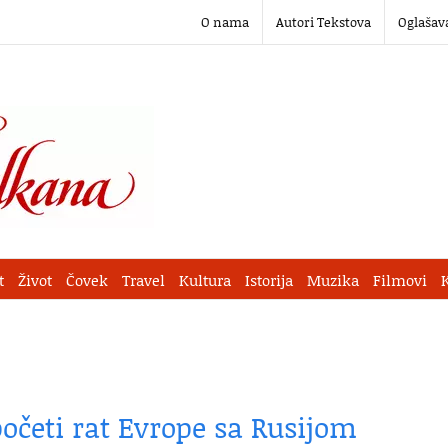
O nama
Autori Tekstova
Oglašav
t
Život
Čovek
Travel
Kultura
Istorija
Muzika
Filmovi
očeti rat Evrope sa Rusijom