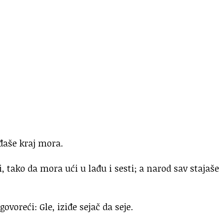
eđaše kraj mora.
, tako da mora ući u lađu i sesti; a narod sav stajaše
oreći: Gle, iziđe sejač da seje.