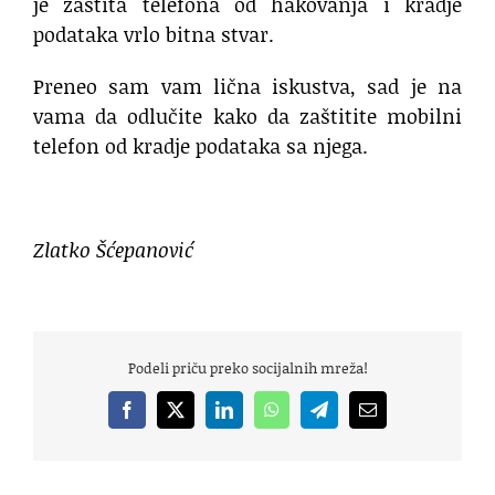
je zaštita telefona od hakovanja i kradje
podataka vrlo bitna stvar.
Preneo sam vam lična iskustva, sad je na
vama da odlučite kako da zaštitite mobilni
telefon od kradje podataka sa njega.
Zlatko Šćepanović
Podeli priču preko socijalnih mreža!
Facebook
X
LinkedIn
WhatsApp
Telegram
Email