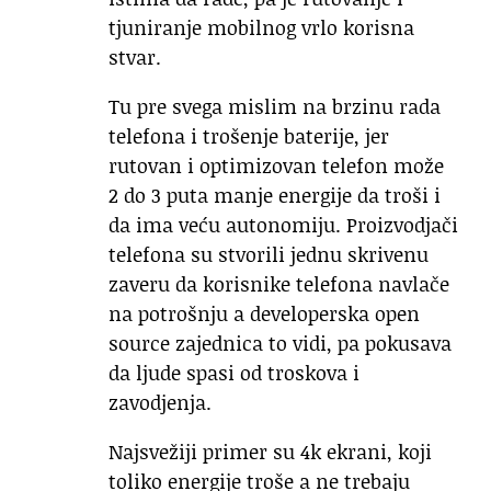
tjuniranje mobilnog vrlo korisna
stvar.
Tu pre svega mislim na brzinu rada
telefona i trošenje baterije, jer
rutovan i optimizovan telefon može
2 do 3 puta manje energije da troši i
da ima veću autonomiju. Proizvodjači
telefona su stvorili jednu skrivenu
zaveru da korisnike telefona navlače
na potrošnju a developerska open
source zajednica to vidi, pa pokusava
da ljude spasi od troskova i
zavodjenja.
Najsvežiji primer su 4k ekrani, koji
toliko energije troše a ne trebaju