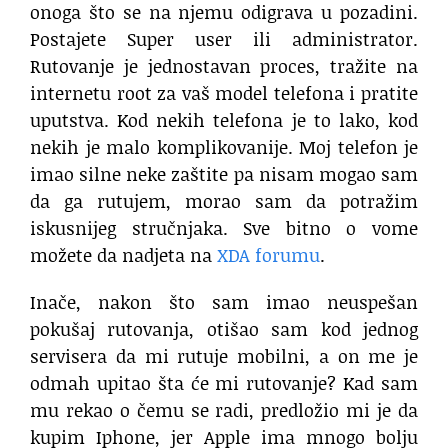
onoga što se na njemu odigrava u pozadini.
Postajete Super user ili administrator.
Rutovanje je jednostavan proces, tražite na
internetu root za vaš model telefona i pratite
uputstva. Kod nekih telefona je to lako, kod
nekih je malo komplikovanije. Moj telefon je
imao silne neke zaštite pa nisam mogao sam
da ga rutujem, morao sam da potražim
iskusnijeg stručnjaka. Sve bitno o vome
možete da nadjeta na
XDA forumu
.
Inače, nakon što sam imao neuspešan
pokušaj rutovanja, otišao sam kod jednog
servisera da mi rutuje mobilni, a on me je
odmah upitao šta će mi rutovanje? Kad sam
mu rekao o čemu se radi, predložio mi je da
kupim Iphone, jer Apple ima mnogo bolju