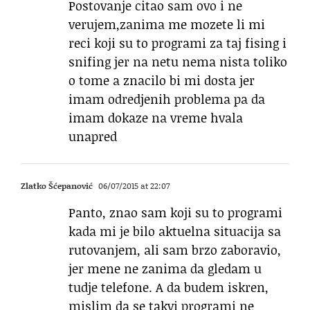
Postovanje citao sam ovo i ne
verujem,zanima me mozete li mi
reci koji su to programi za taj fising i
snifing jer na netu nema nista toliko
o tome a znacilo bi mi dosta jer
imam odredjenih problema pa da
imam dokaze na vreme hvala
unapred
Zlatko Šćepanović
06/07/2015 at 22:07
Panto, znao sam koji su to programi
kada mi je bilo aktuelna situacija sa
rutovanjem, ali sam brzo zaboravio,
jer mene ne zanima da gledam u
tudje telefone. A da budem iskren,
mislim da se takvi programi ne