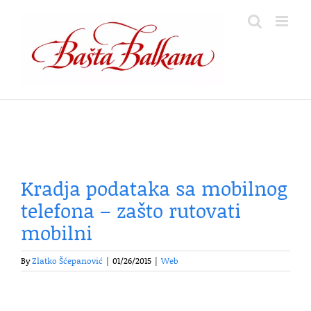
Skip
to
content
Kradja podataka sa mobilnog
telefona – zašto rutovati
mobilni
By
Zlatko Šćepanović
|
01/26/2015
|
Web