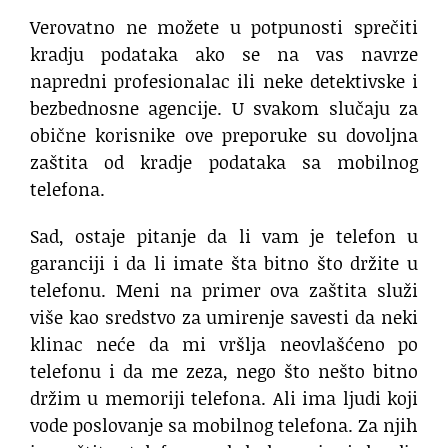
Verovatno ne možete u potpunosti sprečiti
kradju podataka ako se na vas navrze
napredni profesionalac ili neke detektivske i
bezbednosne agencije. U svakom slučaju za
obične korisnike ove preporuke su dovoljna
zaštita od kradje podataka sa mobilnog
telefona.
Sad, ostaje pitanje da li vam je telefon u
garanciji i da li imate šta bitno što držite u
telefonu. Meni na primer ova zaštita služi
više kao sredstvo za umirenje savesti da neki
klinac neće da mi vršlja neovlašćeno po
telefonu i da me zeza, nego što nešto bitno
držim u memoriji telefona. Ali ima ljudi koji
vode poslovanje sa mobilnog telefona. Za njih