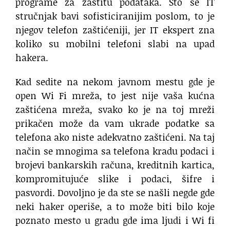
programe za zaštitu podataka. Što se IT
stručnjak bavi sofisticiranijim poslom, to je
njegov telefon zaštićeniji, jer IT ekspert zna
koliko su mobilni telefoni slabi na upad
hakera.
Kad sedite na nekom javnom mestu gde je
open Wi Fi mreža, to jest nije vaša kućna
zaštićena mreža, svako ko je na toj mreži
prikačen može da vam ukrade podatke sa
telefona ako niste adekvatno zaštićeni. Na taj
način se mnogima sa telefona kradu podaci i
brojevi bankarskih računa, kreditnih kartica,
kompromitujuće slike i podaci, šifre i
pasvordi. Dovoljno je da ste se našli negde gde
neki haker operiše, a to može biti bilo koje
poznato mesto u gradu gde ima ljudi i Wi fi