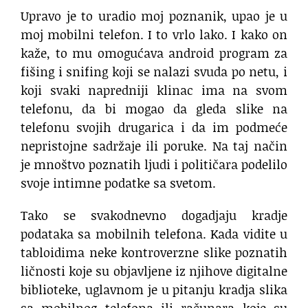
Upravo je to uradio moj poznanik, upao je u
moj mobilni telefon. I to vrlo lako. I kako on
kaže, to mu omogućava android program za
fišing i snifing koji se nalazi svuda po netu, i
koji svaki napredniji klinac ima na svom
telefonu, da bi mogao da gleda slike na
telefonu svojih drugarica i da im podmeće
nepristojne sadržaje ili poruke. Na taj način
je mnoštvo poznatih ljudi i političara podelilo
svoje intimne podatke sa svetom.
Tako se svakodnevno dogadjaju kradje
podataka sa mobilnih telefona. Kada vidite u
tabloidima neke kontroverzne slike poznatih
ličnosti koje su objavljene iz njihove digitalne
biblioteke, uglavnom je u pitanju kradja slika
sa mobilnog telefona ili računara koje su