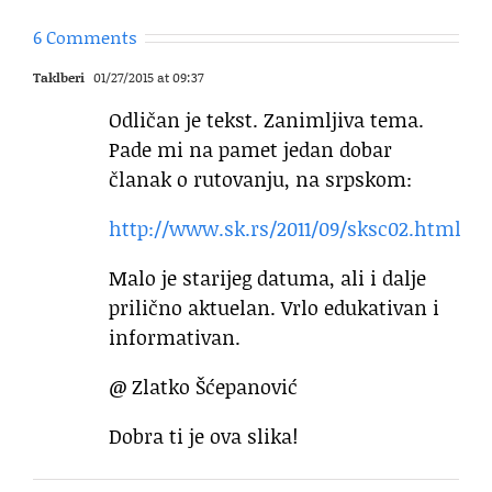
6 Comments
Taklberi
01/27/2015 at 09:37
Odličan je tekst. Zanimljiva tema.
Pade mi na pamet jedan dobar
članak o rutovanju, na srpskom:
http://www.sk.rs/2011/09/sksc02.html
Malo je starijeg datuma, ali i dalje
prilično aktuelan. Vrlo edukativan i
informativan.
@ Zlatko Šćepanović
Dobra ti je ova slika!