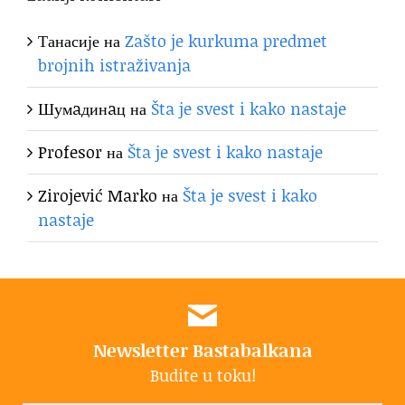
Танасије
на
Zašto je kurkuma predmet
brojnih istraživanja
Шумaдинaц
на
Šta je svest i kako nastaje
Profesor
на
Šta je svest i kako nastaje
Zirojević Marko
на
Šta je svest i kako
nastaje
Newsletter Bastabalkana
Budite u toku!