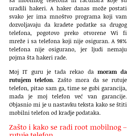
uradili hakeri. A haker danas može postati
svako jer ima mnoštvo programa koji vam
dozvoljavaju da kradete podatke sa drugog
telefona, pogotovo preko otvorene Wi fi
mreže i sa telefona koji nije osiguran. A 98%
telefona nije osigurano, jer ljudi nemaju
pojma šta hakeri rade.
Moj IT guru je tada rekao da
moram da
rutujem telefon
. Zašto mora da se rutuje
telefon, pitao sam ga, time se gubi garancija,
mada je moj telefon već van garancije.
Objasnio mi je u nastavku teksta kako se štiti
mobilni telefon od kradje podataka.
Zašto i kako se radi root mobilnog –
rutuje telefon