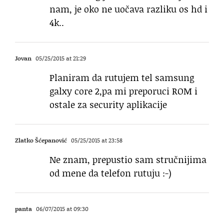
nam, je oko ne uočava razliku os hd i
4k..
Jovan
05/25/2015 at 21:29
Planiram da rutujem tel samsung
galxy core 2,pa mi preporuci ROM i
ostale za security aplikacije
Zlatko Šćepanović
05/25/2015 at 23:58
Ne znam, prepustio sam stručnijima
od mene da telefon rutuju :-)
panta
06/07/2015 at 09:30