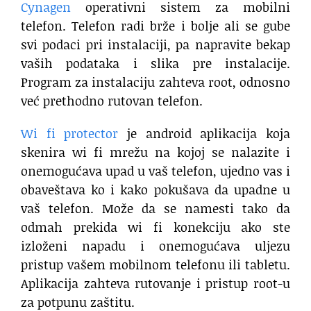
Cynagen
operativni sistem za mobilni
telefon. Telefon radi brže i bolje ali se gube
svi podaci pri instalaciji, pa napravite bekap
vaših podataka i slika pre instalacije.
Program za instalaciju zahteva root, odnosno
već prethodno rutovan telefon.
Wi fi protector
je android aplikacija koja
skenira wi fi mrežu na kojoj se nalazite i
onemogućava upad u vaš telefon, ujedno vas i
obaveštava ko i kako pokušava da upadne u
vaš telefon. Može da se namesti tako da
odmah prekida wi fi konekciju ako ste
izloženi napadu i onemogućava uljezu
pristup vašem mobilnom telefonu ili tabletu.
Aplikacija zahteva rutovanje i pristup root-u
za potpunu zaštitu.