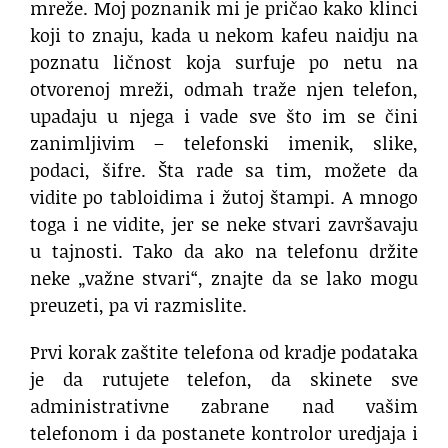
mreže. Moj poznanik mi je pričao kako klinci
koji to znaju, kada u nekom kafeu naidju na
poznatu ličnost koja surfuje po netu na
otvorenoj mreži, odmah traže njen telefon,
upadaju u njega i vade sve što im se čini
zanimljivim – telefonski imenik, slike,
podaci, šifre. Šta rade sa tim, možete da
vidite po tabloidima i žutoj štampi. A mnogo
toga i ne vidite, jer se neke stvari završavaju
u tajnosti. Tako da ako na telefonu držite
neke „važne stvari“, znajte da se lako mogu
preuzeti, pa vi razmislite.
Prvi korak zaštite telefona od kradje podataka
je da rutujete telefon, da skinete sve
administrativne zabrane nad vašim
telefonom i da postanete kontrolor uredjaja i