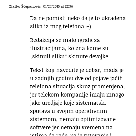
Zlatko Šćepanović
01/27/2015 at 12:36
Da ne pomisli neko da je to ukradena
slika iz mog telefona :-)
Redakcija se malo igrala sa
ilustracijama, ko zna kome su
„skinuli sliku“ skinute devojke.
Tekst koji navodite je dobar, mada je
u zadnjih godinu dve od pojave jačih
telefona situacija skroz promenjena,
jer telekom kompanije imaju mnogo
jake uredjaje koje sistematski
sputavaju svojim operativnim
sistemom, nemaju optimizovane
softvere jer nemaju vremena na
istima da rade, pa je rutovanje i