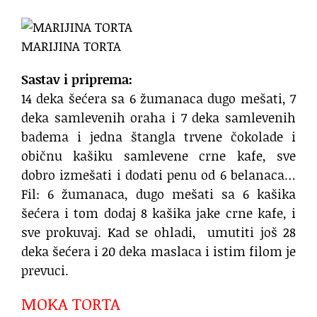
MARIJINA TORTA
Sastav i priprema:
14 deka šećera sa 6 žumanaca dugo mešati, 7
deka samlevenih oraha i 7 deka samlevenih
badema i jedna štangla trvene čokolade i
običnu kašiku samlevene crne kafe, sve
dobro izmešati i dodati penu od 6 belanaca…
Fil: 6 žumanaca, dugo mešati sa 6 kašika
šećera i tom dodaj 8 kašika jake crne kafe, i
sve prokuvaj. Kad se ohladi, umutiti još 28
deka šećera i 20 deka maslaca i istim filom je
prevuci.
MOKA TORTA