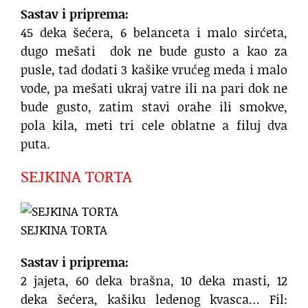
Sastav i priprema:
45 deka šećera, 6 belanceta i malo sirćeta,
dugo mešati dok ne bude gusto a kao za
pusle, tad dodati 3 kašike vrućeg meda i malo
vode, pa mešati ukraj vatre ili na pari dok ne
bude gusto, zatim stavi orahe ili smokve,
pola kila, meti tri cele oblatne a filuj dva
puta.
SEJKINA TORTA
SEJKINA TORTA
Sastav i priprema:
2 jajeta, 60 deka brašna, 10 deka masti, 12
deka šećera, kašiku ledenog kvasca… Fil: