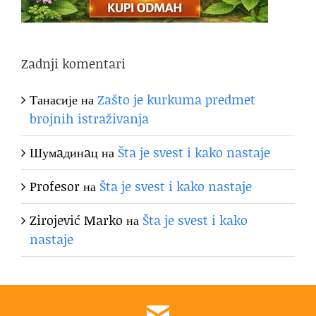
Zadnji komentari
Танасије
на
Zašto je kurkuma predmet
brojnih istraživanja
Шумaдинaц
на
Šta je svest i kako nastaje
Profesor
на
Šta je svest i kako nastaje
Zirojević Marko
на
Šta je svest i kako
nastaje