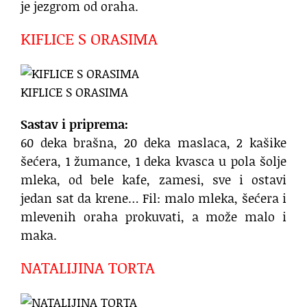
je jezgrom od oraha.
KIFLICE S ORASIMA
KIFLICE S ORASIMA
Sastav i priprema:
60 deka brašna, 20 deka maslaca, 2 kašike
šećera, 1 žumance, 1 deka kvasca u pola šolje
mleka, od bele kafe, zamesi, sve i ostavi
jedan sat da krene… Fil: malo mleka, šećera i
mlevenih oraha prokuvati, a može malo i
maka.
NATALIJINA TORTA