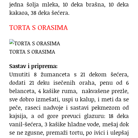
jedna šolja mleka, 10 deka brašna, 10 deka
kakaoa, 38 deka šećera.
TORTA S ORASIMA
TORTA S ORASIMA
Sastav i priprema:
Umutiti 8 žumanceta s 21 dekom šećera,
dodati 21 deku isečenih oraha, penu od 6
belanceta, 4 kašike ruma, nakvašene prezle,
sve dobro izmešati, uspi u kalup, i meti da se
peče, raseci nadvoje i sastavi pekmezom od
kajsija, a od gore prevuci glazuru: 18 deka
vanil-šećera, 3 kašike hladne vode, mešaj dok
se ne zgusne, premaži tortu, po ivici i ulepšaj