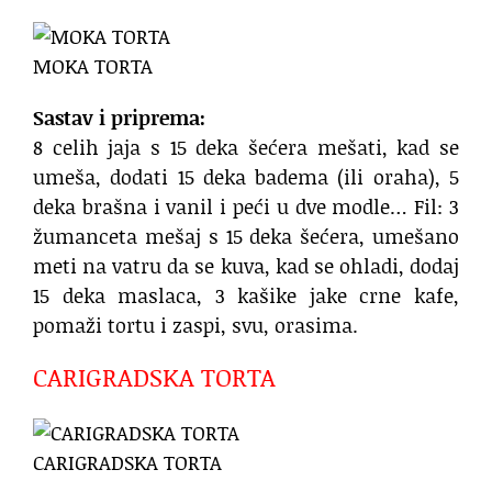
MOKA TORTA
Sastav i priprema:
8 celih jaja s 15 deka šećera mešati, kad se
umeša, dodati 15 deka badema (ili oraha), 5
deka brašna i vanil i peći u dve modle… Fil: 3
žumanceta mešaj s 15 deka šećera, umešano
meti na vatru da se kuva, kad se ohladi, dodaj
15 deka maslaca, 3 kašike jake crne kafe,
pomaži tortu i zaspi, svu, orasima.
CARIGRADSKA TORTA
CARIGRADSKA TORTA