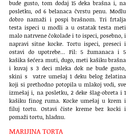
bude gusto, tom dodaj 15 deka brašna i, na
posletku, od 6 belanaca čvrstu penu. Modlu
dobro namaži i pospi brašnom. Tri frtalja
testa ispeci u modli a u ostatak testa meti
malo natrvene čokolade i to ispeci, posebno, i
napravi sitne kocke. Tortu ispeci, preseci i
ostavi do upotrebe… Fil: 5 žumanaca i 5
kašika šećera muti, dugo, meti kašiku brašna
i kuvaj s 3 deci mleka dok ne bude gusto,
skini s vatre umešaj 1 deku belog želatina
koji si prethodno potopila u mlakoj vodi, sve
izmešaj i, na posletku, 2 deke šlag-obreta i 1
kašiku finog ruma. Kocke umešaj u krem i
filuj tortu. Ostavi čiste kreme bez kocki i
pomaži tortu, hladnu.
MARIJINA TORTA