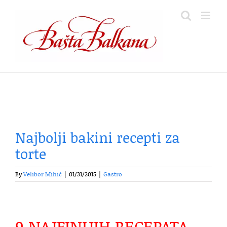
Skip
to
content
Najbolji bakini recepti za
torte
By
Velibor Mihić
|
01/31/2015
|
Gastro
9 NAJFINIJIH RECEPATA