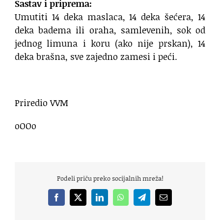
Sastav i priprema:
Umutiti 14 deka maslaca, 14 deka šećera, 14
deka badema ili oraha, samlevenih, sok od
jednog limuna i koru (ako nije prskan), 14
deka brašna, sve zajedno zamesi i peći.
Priredio VVM
oOOo
Podeli priču preko socijalnih mreža!
Facebook
X
LinkedIn
WhatsApp
Telegram
Email