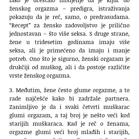
ženskog orgazma – predigra, istraživanja
pokazuju da je reč, samo, o predrasudama.
“Recept” za žensko zadovoljstvo je prilično
jednostavan – što više seksa. S druge strane,
žene u tridesetim godinama imaju više
seksa, ali je primećeno da imaju i manje
potreb. Ono što je sigurno, ženski orgazam je
drukčiji od muškog, ali i da postoje različite
vrste ženskog orgazma.
3. Međutim, žene često glume orgazme, a to
rade najčešće kako bi zadržale partnera.
Zanimljivo je da i svaki četvrti muškarac
glumi orgazam, a taj broj je nešto veći kod
starijih muškaraca. Kad je reč o ženama,
orgazme glumi veći broj mlađih i starijih,