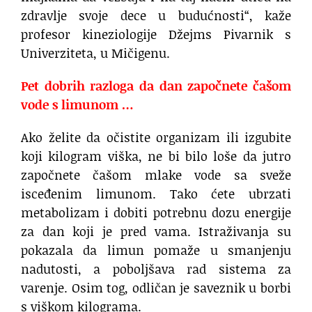
zdravlje svoje dece u budućnosti“, kaže
profesor kineziologije Džejms Pivarnik s
Univerziteta, u Mičigenu.
Pet dobrih razloga da dan započnete čašom
vode s limunom …
Ako želite da očistite organizam ili izgubite
koji kilogram viška, ne bi bilo loše da jutro
započnete čašom mlake vode sa sveže
isceđenim limunom. Tako ćete ubrzati
metabolizam i dobiti potrebnu dozu energije
za dan koji je pred vama. Istraživanja su
pokazala da limun pomaže u smanjenju
nadutosti, a poboljšava rad sistema za
varenje. Osim tog, odličan je saveznik u borbi
s viškom kilograma.