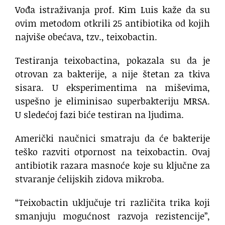
Vođa istraživanja prof. Kim Luis kaže da su
ovim metodom otkrili 25 antibiotika od kojih
najviše obećava, tzv., teixobactin.
Testiranja teixobactina, pokazala su da je
otrovan za bakterije, a nije štetan za tkiva
sisara. U eksperimentima na miševima,
uspešno je eliminisao superbakteriju MRSA.
U sledećoj fazi biće testiran na ljudima.
Američki naučnici smatraju da će bakterije
teško razviti otpornost na teixobactin. Ovaj
antibiotik razara masnoće koje su ključne za
stvaranje ćelijskih zidova mikroba.
“Teixobactin uključuje tri različita trika koji
smanjuju mogućnost razvoja rezistencije”,