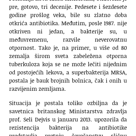
pre, gotovo, tri decenije. Pedesete i šezdesete
godine prošlog veka, bile su zlatno doba
otkrića antibiotika. Međutim, posle 1987. nije
otkriven ni jedan, a bakterije su, u
međuvremenu, razvile neverovatnu
otpornost. Tako je, na primer, u više od 80
zemalja širom sveta zabeležena otporna
tuberkuloza koja se ne može lečiti nijednim
od postojećih lekova, a superbakterija MRSA,
postala je bauk brojnih bolnica, čak i onih u
razvijenim zemljama.
Situacija je postala toliko ozbiljna da je
savetnica britanskog Ministarstva zdravlja
prof. Seli Dejvis u januaru 2013. upozorila da
rezistencija bakterija na antibiotike
predstavlja pretnju čovečanstvu sličnu