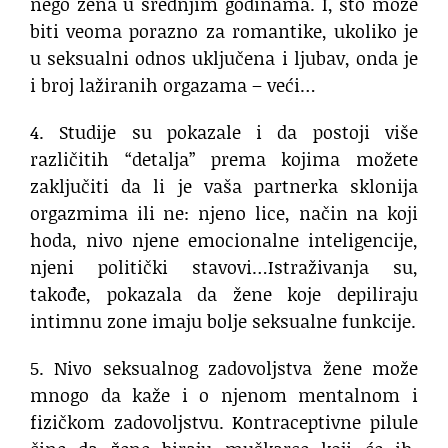
nego žena u srednjim godinama. I, što može
biti veoma porazno za romantike, ukoliko je
u seksualni odnos uključena i ljubav, onda je
i broj lažiranih orgazama – veći…
4. Studije su pokazale i da postoji više
različitih “detalja” prema kojima možete
zaključiti da li je vaša partnerka sklonija
orgazmima ili ne: njeno lice, način na koji
hoda, nivo njene emocionalne inteligencije,
njeni politički stavovi…Istraživanja su,
takođe, pokazala da žene koje depiliraju
intimnu zone imaju bolje seksualne funkcije.
5. Nivo seksualnog zadovoljstva žene može
mnogo da kaže i o njenom mentalnom i
fizičkom zadovoljstvu. Kontraceptivne pilule