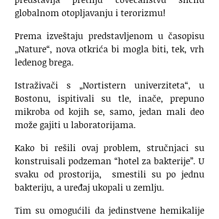
globalnom otopljavanju i terorizmu!
Prema izveštaju predstavljenom u časopisu
„Nature“, nova otkrića bi mogla biti, tek, vrh
ledenog brega.
Istraživači s „Nortistern univerziteta“, u
Bostonu, ispitivali su tle, inače, prepuno
mikroba od kojih se, samo, jedan mali deo
može gajiti u laboratorijama.
Kako bi rešili ovaj problem, stručnjaci su
konstruisali podzeman “hotel za bakterije”. U
svaku od prostorija, smestili su po jednu
bakteriju, a uređaj ukopali u zemlju.
Tim su omogućili da jedinstvene hemikalije