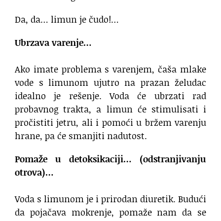
Da, da… limun je čudo!…
Ubrzava varenje…
Ako imate problema s varenjem, čaša mlake
vode s limunom ujutro na prazan želudac
idealno je rešenje. Voda će ubrzati rad
probavnog trakta, a limun će stimulisati i
pročistiti jetru, ali i pomoći u bržem varenju
hrane, pa će smanjiti nadutost.
Pomaže u detoksikaciji… (odstranjivanju
otrova)…
Voda s limunom je i prirodan diuretik. Budući
da pojačava mokrenje, pomaže nam da se