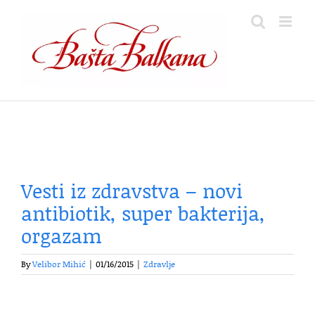
Skip
to
content
Vesti iz zdravstva – novi
antibiotik, super bakterija,
orgazam
By
Velibor Mihić
|
01/16/2015
|
Zdravlje