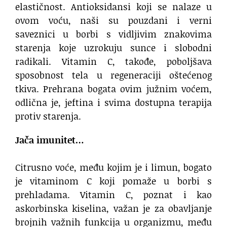
elastičnost. Antioksidansi koji se nalaze u
ovom voću, naši su pouzdani i verni
saveznici u borbi s vidljivim znakovima
starenja koje uzrokuju sunce i slobodni
radikali. Vitamin C, takođe, poboljšava
sposobnost tela u regeneraciji oštećenog
tkiva. Prehrana bogata ovim južnim voćem,
odlična je, jeftina i svima dostupna terapija
protiv starenja.
Jača imunitet…
Citrusno voće, među kojim je i limun, bogato
je vitaminom C koji pomaže u borbi s
prehladama. Vitamin C, poznat i kao
askorbinska kiselina, važan je za obavljanje
brojnih važnih funkcija u organizmu, među