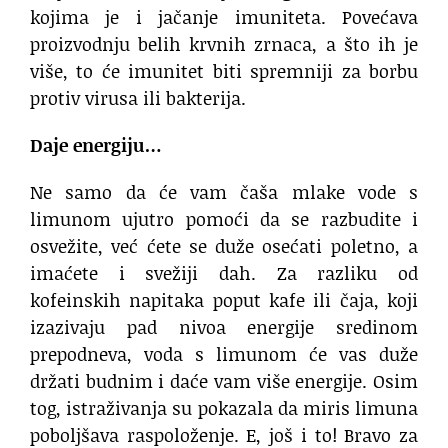
kojima je i jačanje imuniteta. Povećava
proizvodnju belih krvnih zrnaca, a što ih je
više, to će imunitet biti spremniji za borbu
protiv virusa ili bakterija.
Daje energiju…
Ne samo da će vam čaša mlake vode s
limunom ujutro pomoći da se razbudite i
osvežite, već ćete se duže osećati poletno, a
imaćete i svežiji dah. Za razliku od
kofeinskih napitaka poput kafe ili čaja, koji
izazivaju pad nivoa energije sredinom
prepodneva, voda s limunom će vas duže
držati budnim i daće vam više energije. Osim
tog, istraživanja su pokazala da miris limuna
poboljšava raspoloženje. E, još i to! Bravo za