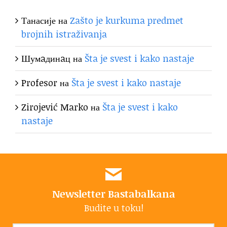
Танасије
на
Zašto je kurkuma predmet
brojnih istraživanja
Шумaдинaц
на
Šta je svest i kako nastaje
Profesor
на
Šta je svest i kako nastaje
Zirojević Marko
на
Šta je svest i kako
nastaje
Newsletter Bastabalkana
Budite u toku!