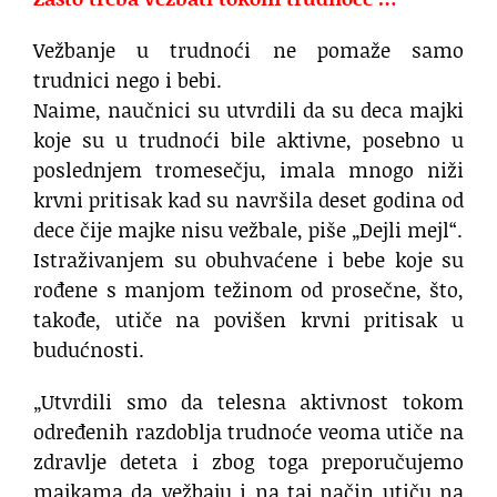
Vežbanje u trudnoći ne pomaže samo
trudnici nego i bebi.
Naime, naučnici su utvrdili da su deca majki
koje su u trudnoći bile aktivne, posebno u
poslednjem tromesečju, imala mnogo niži
krvni pritisak kad su navršila deset godina od
dece čije majke nisu vežbale, piše „Dejli mejl“.
Istraživanjem su obuhvaćene i bebe koje su
rođene s manjom težinom od prosečne, što,
takođe, utiče na povišen krvni pritisak u
budućnosti.
„Utvrdili smo da telesna aktivnost tokom
određenih razdoblja trudnoće veoma utiče na
zdravlje deteta i zbog toga preporučujemo
majkama da vežbaju i na taj način utiču na