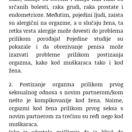
srčanih bolesti, raka grudi, raka prostate i
endometrioze. Međutim, pojedini ljudi, zaista
su alergični na orgazme, a u slučaju žena, ta
retka vrsta alergije može dovesti do problema
prilikom porođaja! Pojedine studije su
pokazale i da obrezivanje penisa može
izazvati probleme prilikom postizanja
orgazma, kako kod muškaraca tako i kod
žena.
2. Postizanje orgazma prilikom prvog
seksualnog odnosa s novim partnerom/kom
nešto je kompikovanije kod žena. Naime,
orgazmi kod žena prilikom prvog seksa s
novim partnerom za trećinu su ređi nego kod
muškaraca.
Iako je učestalo mišljenje da je ključ do