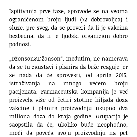
Ispitivanja prve faze, sprovode se na veoma
ograničenom broju ljudi (72 dobrovoljca) i
služe, pre sveg, da se proveri da li je vakcina
bezbedna, da li je ljudski organizam dobro
podnosi.
„Džonson&Džonson“, međutim, ne namerava
da se tu zaustavi i planira da brže reaguje jer
se nada da će sprovesti, od aprila 2015,
istraživanja na mnogo većem broju
pacijenata. Farmaceutska kompanija je već
proizvela više od četiri stotine hiljada doza
vakcine i planira proizvodnju ukupno dva
miliona doza do kraja godine. Grupacija je
saopštila da će, ukoliko bude neophodno,
moći da poveća svoju proizvodnju na pet