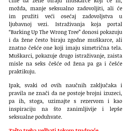
čine da žene biraju muškarce koji će ih,
možda, manje seksualno zadovoljiti, ali će
im pružiti veći osećaj zadovoljstva u
ljubavnoj vezi. Istraživanja koja portal
“Barking Up The Wrong Tree” donosi pokazuju
i da žene često biraju zgodne muškarce, ali
znatno češće one koji imaju simetrična tela.
Muškarci, pokazuje drugo istraživanje, zaista
misle na seks češće od žena pa ga i češće
praktikuju.
Ipak, svaki od ovih naučnih zaključaka i
pravila ne znači da ne postoje brojni izuzeci,
pa ih, stoga, uzimajte s rezervom i kao
inspiraciju na što zanimljivije i lepše
seksualne poduhvate.
Zašto treba vežbati tokom trudnoće …