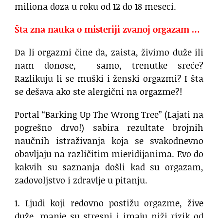
miliona doza u roku od 12 do 18 meseci.
Šta zna nauka o misteriji zvanoj orgazam …
Da li orgazmi čine da, zaista, živimo duže ili
nam donose, samo, trenutke sreće?
Razlikuju li se muški i ženski orgazmi? I šta
se dešava ako ste alergični na orgazme?!
Portal “Barking Up The Wrong Tree” (Lajati na
pogrešno drvo!) sabira rezultate brojnih
naučnih istraživanja koja se svakodnevno
obavljaju na različitim mieridijanima. Evo do
kakvih su saznanja došli kad su orgazam,
zadovoljstvo i zdravlje u pitanju.
1. Ljudi koji redovno postižu orgazme, žive
duže, manje su stresni i imaju niži rizik od