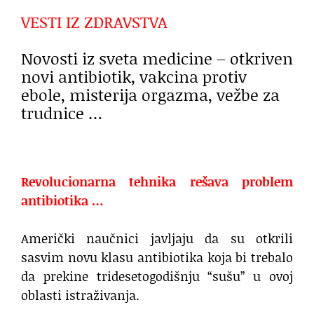
VESTI IZ ZDRAVSTVA
Novosti iz sveta medicine – otkriven
novi antibiotik, vakcina protiv
ebole, misterija orgazma, vežbe za
trudnice …
Revolucionarna tehnika rešava problem
antibiotika …
Američki naučnici javljaju da su otkrili
sasvim novu klasu antibiotika koja bi trebalo
da prekine tridesetogodišnju “sušu” u ovoj
oblasti istraživanja.