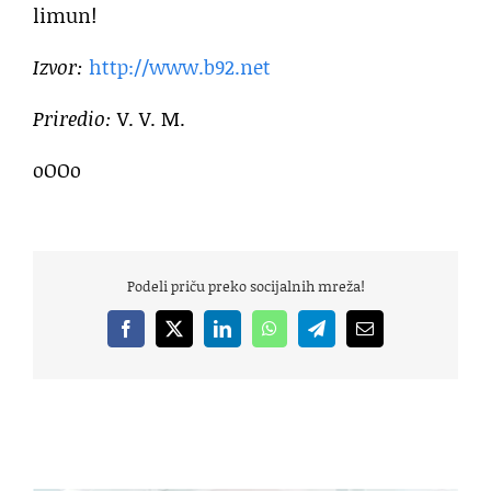
limun!
Izvor:
http://www.b92.net
Priredio:
V. V. M.
oOOo
Podeli priču preko socijalnih mreža!
Facebook
X
LinkedIn
WhatsApp
Telegram
Email