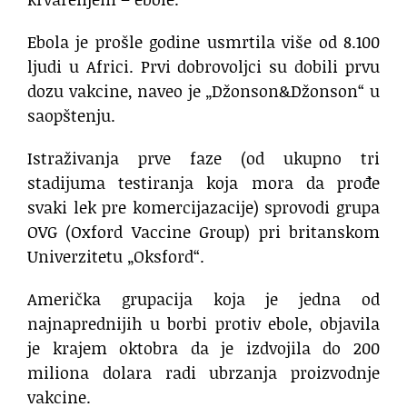
Ebola je prošle godine usmrtila više od 8.100
ljudi u Africi. Prvi dobrovoljci su dobili prvu
dozu vakcine, naveo je „Džonson&Džonson“ u
saopštenju.
Istraživanja prve faze (od ukupno tri
stadijuma testiranja koja mora da prođe
svaki lek pre komercijazacije) sprovodi grupa
OVG (Oxford Vaccine Group) pri britanskom
Univerzitetu „Oksford“.
Američka grupacija koja je jedna od
najnaprednijih u borbi protiv ebole, objavila
je krajem oktobra da je izdvojila do 200
miliona dolara radi ubrzanja proizvodnje
vakcine.