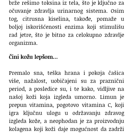
brže rešimo toksina iz tela, što je ključno za
očuvanje zdravlja urinarnog sistema. Osim
tog, citrusna kiselina, takođe, pomaže u
boljoj iskorišćenosti enzima koji stimulišu
rad jetre, što je bitno za celokupno zdravlje
organizma.
Čini kožu lepšom…
Premalo sna, teška hrana i pokoja čašica
više, nažalost, uobičajeni su za praznični
period, a posledice su, i te kako, vidljive na
našoj koži koja izgleda umorno. Limun je
prepun vitamina, pogotovo vitamina C, koji
igra ključnu ulogu u održavanju zdravog
izgleda kože, a neophodan je za proizvodnju
kolagena koji koži daje mogućnost da zadrži