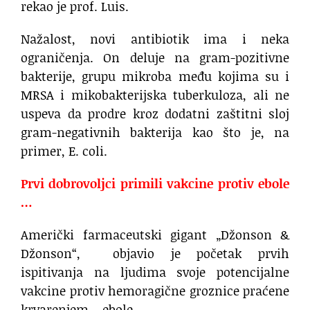
rekao je prof. Luis.
Nažalost, novi antibiotik ima i neka
ograničenja. On deluje na gram-pozitivne
bakterije, grupu mikroba među kojima su i
MRSA i mikobakterijska tuberkuloza, ali ne
uspeva da prodre kroz dodatni zaštitni sloj
gram-negativnih bakterija kao što je, na
primer, E. coli.
Prvi dobrovoljci primili vakcine protiv ebole
…
Američki farmaceutski gigant „Džonson &
Džonson“, objavio je početak prvih
ispitivanja na ljudima svoje potencijalne
vakcine protiv hemoragične groznice praćene
krvarenjem – ebole.