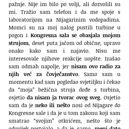
pažnje. Nije im bilo po volji, ali dozvolili su
mi. Tražio sam telefon i da me spoje s
laboratorijom na Nijagarinim vodopadima.
Momci su na moj nalog pustili turbine u
pogon i
Kongresna sala se obasjala mojom
strujom
, deset puta jačom od obične, upravo
onako kako sam i najavio. Nisu me
interesovale njihove reakcije uopšte. Izašao
sam odmah napolje, jer
nisam ovo radio za
njih već za čovječanstvo
. Samo sam u
momentu kad sam pogledao svjetiljku i čekao
da “moja” bežična struja dođe s turbina,
osjetio
da nisam ja tvorac ovog sveg
. Osjetio
sam da je
neko ili nešto
nosi od Nijagare do
Kongresne sale i da je u tom zakonu koji sam
smatrao “svojim” otkrićem, nešto što je
oduvijek postojalo, a da je, samo,
meni dato