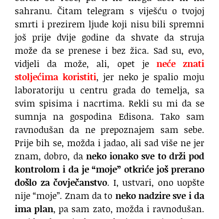
sahranu. Čitam telegram s viješću o tvojoj
smrti i prezirem ljude koji nisu bili spremni
još prije dvije godine da shvate da struja
može da se prenese i bez žica. Sad su, evo,
vidjeli da može, ali, opet je
neće znati
stoljećima koristiti
, jer neko je spalio moju
laboratoriju u centru grada do temelja, sa
svim spisima i nacrtima. Rekli su mi da se
sumnja na gospodina Edisona. Tako sam
ravnodušan da ne prepoznajem sam sebe.
Prije bih se, možda i jadao, ali sad više ne jer
znam, dobro, da
neko ionako sve to drži pod
kontrolom i da je “moje” otkriće još prerano
došlo za čovječanstvo
. I, ustvari, ono uopšte
nije “moje”. Znam da to
neko nadzire sve i da
ima plan
, pa sam zato, možda i ravnodušan.