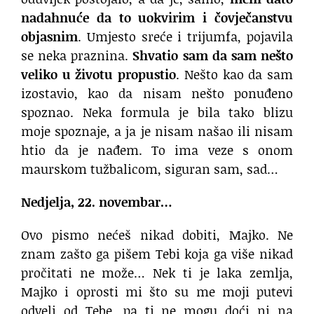
nadahnuće da to uokvirim i čovječanstvu
objasnim
. Umjesto sreće i trijumfa, pojavila
se neka praznina.
Shvatio sam da sam nešto
veliko u životu propustio
. Nešto kao da sam
izostavio, kao da nisam nešto ponuđeno
spoznao. Neka formula je bila tako blizu
moje spoznaje, a ja je nisam našao ili nisam
htio da je nađem. To ima veze s onom
maurskom tužbalicom, siguran sam, sad…
Nedjelja, 22. novembar…
Ovo pismo nećeš nikad dobiti, Majko. Ne
znam zašto ga pišem Tebi koja ga više nikad
pročitati ne može… Nek ti je laka zemlja,
Majko i oprosti mi što su me moji putevi
odveli od Tebe, pa ti ne mogu doći ni na