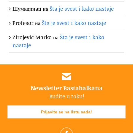
Шумaдинaц
на
Šta je svest i kako nastaje
Profesor
на
Šta je svest i kako nastaje
Zirojević Marko
на
Šta je svest i kako
nastaje
Newsletter Bastabalkana
Budite u toku!
Prijavite se na listu sada!