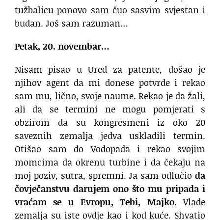
tužbalicu ponovo sam čuo sasvim svjestan i
budan. Još sam razuman…
Petak, 20. novembar…
Nisam pisao u Ured za patente, došao je
njihov agent da mi donese potvrde i rekao
sam mu, lično, svoje naume. Rekao je da žali,
ali da se termini ne mogu pomjerati s
obzirom da su kongresmeni iz oko 20
saveznih zemalja jedva uskladili termin.
Otišao sam do Vodopada i rekao svojim
momcima da okrenu turbine i da čekaju na
moj poziv, sutra, spremni. Ja sam odlučio
da
čovječanstvu darujem ono što mu pripada
i
vraćam se u Evropu, Tebi, Majko
. Vlade
zemalja su iste ovdje kao i kod kuće. Shvatio