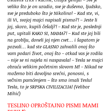
veliko što je on uradio, sve je duševno, ljudsko,
sve je preduboko što je Nikolino! – Kad ste, vi,
ili Vi, svojoj majci napisali pismo?! – Jeste li
joj, skoro, kupili češalj?! – Kad ste je, poslednji
put, upitali KAKO SI, MAMA?! – Kad ste joj bili
na groblju, doneli joj njen cvet… i šapatom je
pozvali… kad ste GLASNO zahvalili onoj što
vam podari život, onoj što – otkad vas je rodila
– nije se ni najela ni naspavala! – Tesla se majci
obraća velikim početnim slovom M! – Nikad ne
možemo biti dovoljno srećni, ponosni, s
večnim pamćenjem – što smo imali Teslu!
Tesla, to je SRPSKA CIVILIZACIJA! (Velibor
Mihić)
TESLINO OPROŠTAJNO PISMI MAMI