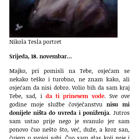
Nikola Tesla portret
Srijeda, 18. novembar…
Majko, pri pomisli na Tebe, osjećam se
nekako teško i turobno, ne znam kako, ali
osjećam da nisi dobro. Volio bih da sam kraj
Tebe, sad, i
da ti prinesem vode
. Sve ove
godine moje službe čovječanstvu
nisu mi
donijele ništa do uvreda i poniženja
. Jutros
sam ustao prije nego je svanulo jer sam
ponovo čuo nešto što, već, duže, a kroz san,
čujem u svojoj sobi. Čuo sam glas koji
poje i