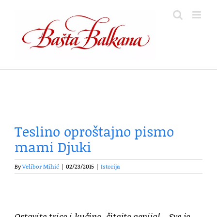
Skip
to
content
Teslino oproštajno pismo
mami Djuki
By
Velibor Mihić
|
02/23/2015
|
Istorija
Ostavite trice i kučine, čitajte genija! – Sve je