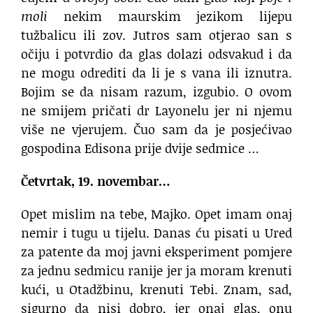
moli
nekim maurskim jezikom lijepu
tužbalicu ili zov. Jutros sam otjerao san s
očiju i potvrdio da glas dolazi odsvakud i da
ne mogu odrediti da li je s vana ili iznutra.
Bojim se da nisam razum, izgubio. O ovom
ne smijem pričati dr Layonelu jer ni njemu
više ne vjerujem. Čuo sam da je posjećivao
gospodina Edisona prije dvije sedmice …
Četvrtak, 19. novembar…
Opet mislim na tebe, Majko. Opet imam onaj
nemir i tugu u tijelu. Danas ću pisati u Ured
za patente da moj javni eksperiment pomjere
za jednu sedmicu ranije jer ja moram krenuti
kući, u Otadžbinu, krenuti Tebi. Znam, sad,
sigurno da nisi dobro, jer onaj glas, onu