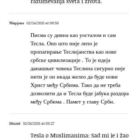
razumevanja sveta i života.
Мирјана
02/24/2015 at 09:50
Писма су дивна као уосталом и сам
Тесла. Оно што није лепо је
пропагирање Теслијанства као нове
србске цивилизације . То је идеја
данашњег човека Теслина сигурно није
нити је он икада желео да буде нови
Христ међу Србима. Тако да не треба
дозволити да и Тесла буде јабука раздора
међу Србима . Памет у главу Срби.
Murat
10/26/2015 at 05:27
Tesla o Muslimanima: Sad mi je i žao