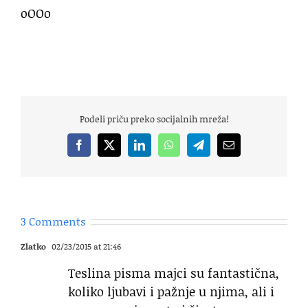
oOOo
Podeli priču preko socijalnih mreža!
Facebook
X
LinkedIn
WhatsApp
Telegram
Email
3 Comments
Zlatko
02/23/2015 at 21:46
Teslina pisma majci su fantastična,
koliko ljubavi i pažnje u njima, ali i