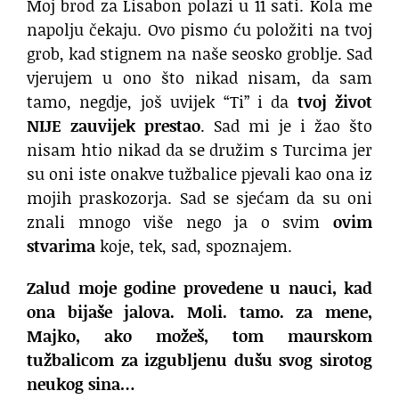
Moj brod za Lisabon polazi u 11 sati. Kola me
napolju čekaju. Ovo pismo ću položiti na tvoj
grob, kad stignem na naše seosko groblje. Sad
vjerujem u ono što nikad nisam, da sam
tamo, negdje, još uvijek “Ti” i da
tvoj život
NIJE zauvijek prestao
. Sad mi je i žao što
nisam htio nikad da se družim s Turcima jer
su oni iste onakve tužbalice pjevali kao ona iz
mojih praskozorja. Sad se sjećam da su oni
znali mnogo više nego ja o svim
ovim
stvarima
koje, tek, sad, spoznajem.
Zalud moje godine provedene u nauci, kad
ona bijaše jalova. Moli. tamo. za mene,
Majko, ako možeš, tom maurskom
tužbalicom za izgubljenu dušu svog sirotog
neukog sina…