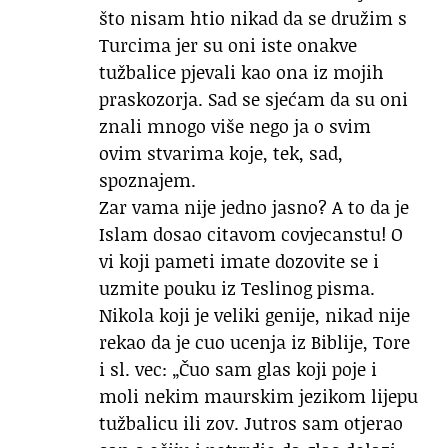
što nisam htio nikad da se družim s
Turcima jer su oni iste onakve
tužbalice pjevali kao ona iz mojih
praskozorja. Sad se sjećam da su oni
znali mnogo više nego ja o svim
ovim stvarima koje, tek, sad,
spoznajem.
Zar vama nije jedno jasno? A to da je
Islam dosao citavom covjecanstu! O
vi koji pameti imate dozovite se i
uzmite pouku iz Teslinog pisma.
Nikola koji je veliki genije, nikad nije
rekao da je cuo ucenja iz Biblije, Tore
i sl. vec: „Čuo sam glas koji poje i
moli nekim maurskim jezikom lijepu
tužbalicu ili zov. Jutros sam otjerao