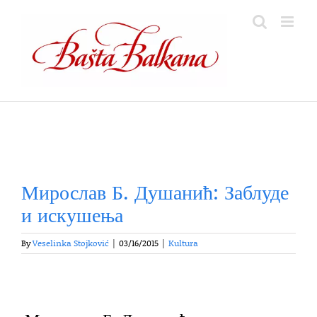
Skip
to
content
Мирослав Б. Душанић: Заблуде
и искушења
By
Veselinka Stojković
|
03/16/2015
|
Kultura