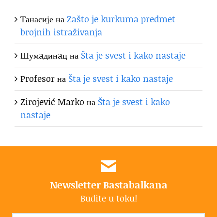
Танасије
на
Zašto je kurkuma predmet
brojnih istraživanja
Шумaдинaц
на
Šta je svest i kako nastaje
Profesor
на
Šta je svest i kako nastaje
Zirojević Marko
на
Šta je svest i kako
nastaje
Newsletter Bastabalkana
Budite u toku!