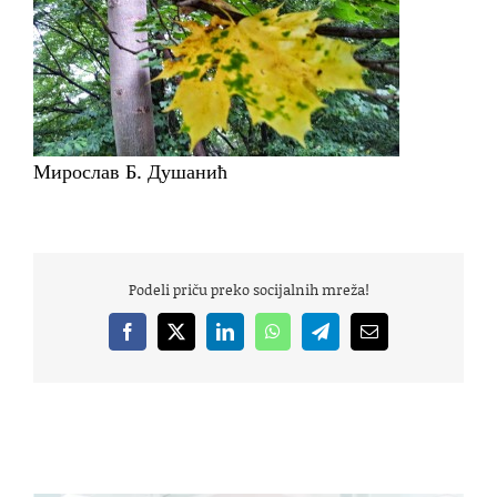
Мирослав Б. Душанић
Podeli priču preko socijalnih mreža!
Facebook
X
LinkedIn
WhatsApp
Telegram
Email