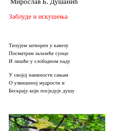
Мирослав Б. Душанић
Заблуде и искушења
Тихујем затворен у кавезу
Посматрам залазеће сунце
И лишће у слободном паду
У својој наивности сањам
О узвишеној мудрости и
Бескрају који посједује душу