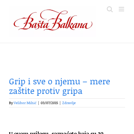
Skip
to
content
Grip i sve o njemu – mere
zaštite protiv gripa
By
Velibor Mihić
|
03/07/2015
|
Zdravlje
U ovom prilogu, saznaćete koja su 10