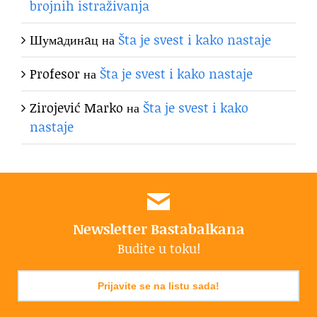
brojnih istraživanja
Шумaдинaц
на
Šta je svest i kako nastaje
Profesor
на
Šta je svest i kako nastaje
Zirojević Marko
на
Šta je svest i kako
nastaje
Newsletter Bastabalkana
Budite u toku!
Prijavite se na listu sada!