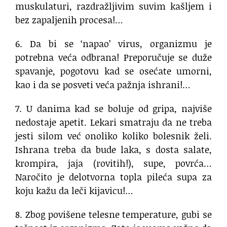
muskulaturi, razdražljivim suvim kašljem i
bez zapaljenih procesa!…
6. Da bi se ‘napao’ virus, organizmu je
potrebna veća odbrana! Preporučuje se duže
spavanje, pogotovu kad se osećate umorni,
kao i da se posveti veća pažnja ishrani!…
7. U danima kad se boluje od gripa, najviše
nedostaje apetit. Lekari smatraju da ne treba
jesti silom već onoliko koliko bolesnik želi.
Ishrana treba da bude laka, s dosta salate,
krompira, jaja (rovitih!), supe, povrća…
Naročito je delotvorna topla pileća supa za
koju kažu da leči kijavicu!…
8. Zbog povišene telesne temperature, gubi se