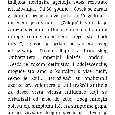
indijska novinska agencija IANS rezultate
istraživanja… Od 30. godine – čovek se zarazi
gripom u proseku dva puta za 10 godina –
navedeno je u studiji… „Zaključili smo da je
zaraza virusom influence među odraslima
mnogo manje uobičajena nego što ljudi
misle“, izjavio je jedan od autora ovog
istraživanja Stiven Rajli s britanskog
‘Univerziteta Imperijal koledž London’…
„Češća je tokom detinjstva i adolescencije,
moguće što smo u kontaktu s više ljudi“,
rekao je Rajli… Istraživači su analizirali
uzorke krvi volontera u Kini tražeći antitela
za devet vrsta virusa influence koji su
cirkulisali od 1968. do 2009. Zbog mnogih
bolesti čiji simptomi liče na simptome gripa,
ali su izazvane drugim virusima – teško je