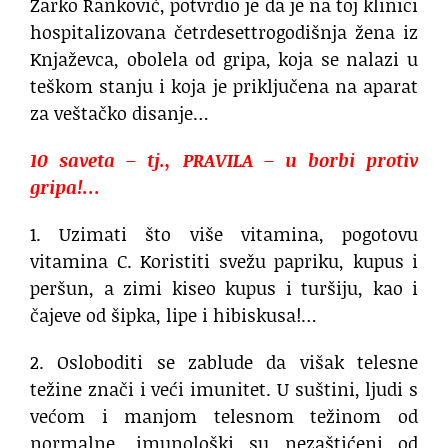
Žarko Ranković, potvrdio je da je na toj klinici
hospitalizovana četrdesettrogodišnja žena iz
Knjaževca, obolela od gripa, koja se nalazi u
teškom stanju i koja je priključena na aparat
za veštačko disanje…
10 saveta – tj., PRAVILA – u borbi protiv
gripa!…
1. Uzimati što više vitamina, pogotovu
vitamina C. Koristiti svežu papriku, kupus i
peršun, a zimi kiseo kupus i turšiju, kao i
čajeve od šipka, lipe i hibiskusa!…
2. Osloboditi se zablude da višak telesne
težine znači i veći imunitet. U suštini, ljudi s
većom i manjom telesnom težinom od
normalne, imunološki su nezaštićeni od