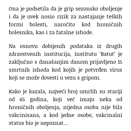
Ona je podsetila da je grip sezonsko oboljenje
i da je uvek nosio rizik za nastajanje teških
formi bolesti, naročito kod hroničnih
bolesnika, kao i za fatalne ishode.
Na osnovu dobijenih podataka iz drugih
zdravstvenih institucija, Institutu ‘Batut’ je
zaključno s današanjim danom prijavljeno 15
smrtnih ishoda kod kojih je potvrđen virus
koji se može dovesti u vezu s gripom.
Kako je kazala, najveći broj umrlih su stariji
od 65 godina, koji već imaju neka od
hroničnih oboljenja, nijedna osoba nije bila
vakcinisana, a kod jedne osobe, vakcinalni
status bio je nepoznat…