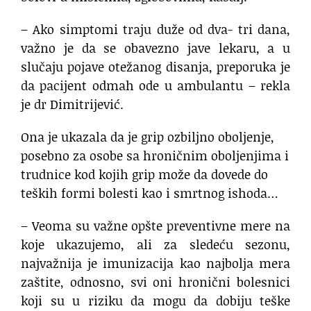
– Ako simptomi traju duže od dva- tri dana,
važno je da se obavezno jave lekaru, a u
slučaju pojave otežanog disanja, preporuka je
da pacijent odmah ode u ambulantu – rekla
je dr Dimitrijević.
Ona je ukazala da je grip ozbiljno oboljenje,
posebno za osobe sa hroničnim oboljenjima i
trudnice kod kojih grip može da dovede do
teških formi bolesti kao i smrtnog ishoda…
– Veoma su važne opšte preventivne mere na
koje ukazujemo, ali za sledeću sezonu,
najvažnija je imunizacija kao najbolja mera
zaštite, odnosno, svi oni hronični bolesnici
koji su u riziku da mogu da dobiju teške