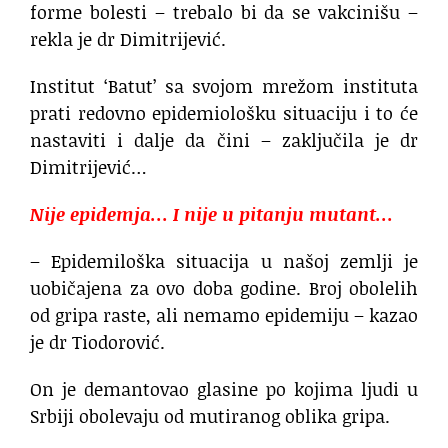
forme bolesti – trebalo bi da se vakcinišu –
rekla je dr Dimitrijević.
Institut ‘Batut’ sa svojom mrežom instituta
prati redovno epidemiološku situaciju i to će
nastaviti i dalje da čini – zaključila je dr
Dimitrijević…
Nije epidemja… I nije u pitanju mutant…
– Epidemiloška situacija u našoj zemlji je
uobičajena za ovo doba godine. Broj obolelih
od gripa raste, ali nemamo epidemiju – kazao
je dr Tiodorović.
On je demantovao glasine po kojima ljudi u
Srbiji obolevaju od mutiranog oblika gripa.