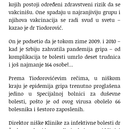
kojih postoji određeni zdravstveni rizik da se
vakcinišu. One spadaju u najranjiviju grupu i
njihova vakcinacija se radi svud u svetu –
kazao je dr Tiodorović.
On je podsetio da je tokom zime 2009. i 2010 –
kad je Srbiju zahvatila pandemija gripa – od
komplikacija te bolesti umrlo deset trudnica
i još najmanje 164 osobe!…
Prema Tiodorovićevim rečima, u niškom
kraju je epidemija gripa trenutno proglašena
jedino u Specijalnoj bolnici za duševne
bolesti, pošto je od ovog virusa obolelo 66
bolesnika i šestoro zaposlenih.
Direktor niške Klinike za infektivne bolesti dr