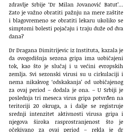
zdravlje Srbije ‘Dr Milan Jovanović Batut’…
Zato je važno obratiti pažnju na mere zaštite
i blagovremeno se obratiti lekaru ukoliko se
simptomi bolesti pojačaju i traju duže od dva
dana?
Dr Dragana Dimitrijevic iz Instituta, kazala je
da ovogodišnja sezona gripa ima uobičajeni
tok, kao što je slučaj i u većini evropskih
zemlja. Svi sezonski virusi su u cirkulaciji i
nema nikakvog ‘odskakanja’ od uobičajenog
za ovaj period – dodala je ona. – U Srbiji je
poslednja tri meseca virus gripa potvrđen na
teritoriji 20 okruga, a i dalje se registruje
srednji intenzitet aktivnosti virusa gripa i
njegova široka rasprostranjenost što je
očekivano za ovaj period – rekla je dr