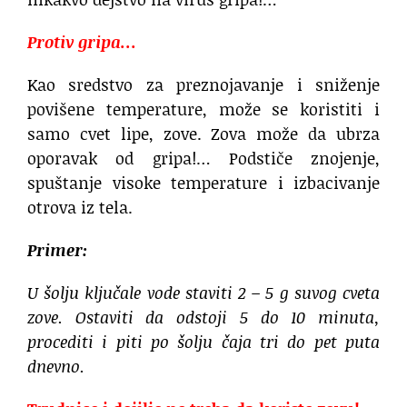
Protiv gripa…
Kao sredstvo za preznojavanje i sniženje
povišene temperature, može se koristiti i
samo cvet lipe, zove. Zova može da ubrza
oporavak od gripa!… Podstiče znojenje,
spuštanje visoke temperature i izbacivanje
otrova iz tela.
Primer:
U šolju ključale vode staviti 2 – 5 g suvog cveta
zove. Ostaviti da odstoji 5 do 10 minuta,
procediti i piti po šolju čaja tri do pet puta
dnevno.