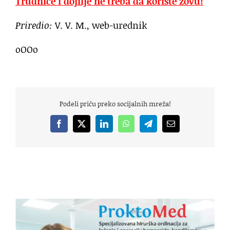
Trudnice i dojilje ne treba da koriste zovu!
Priredio:
V. V. M., web-urednik
oOOo
Podeli priču preko socijalnih mreža!
Facebook
X
LinkedIn
WhatsApp
Telegram
Email