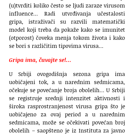
(u)tvrditi koliko često se ljudi zaraze virusom
influence… Radi utvrđivanja učestalosti
gripa, istraživači su razvili matematički
model koji treba da pokaže kako se imunitet
(otporost) čoveka menja tokom života i kako
se bori s različitim tipovima virusa…
Gripa ima, čuvajte se!…
U Srbiji ovogodišnja sezona gripa ima
uobičajeni tok, a u narednim sedmicama,
očekuje se povećanje broja obolelih… U Srbiji
se registruje srednji intenzitet aktivnosti i
široka rasprostranjenost virusa gripa što je
uobičajeno za ovaj period a u narednim
sedmicama, može se očekivati povećan broj
obolelih – saopšteno je iz Instituta za javno