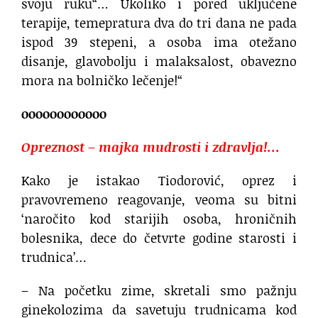
svoju ruku“… Ukoliko i pored uključene
terapije, temepratura dva do tri dana ne pada
ispod 39 stepeni, a osoba ima otežano
disanje, glavobolju i malaksalost, obavezno
mora na bolničko lečenje!“
oooooooooooo
Opreznost – majka mudrosti i zdravlja!…
Kako je istakao Tiodorović, oprez i
pravovremeno reagovanje, veoma su bitni
‘naročito kod starijih osoba, hroničnih
bolesnika, dece do četvrte godine starosti i
trudnica’…
– Na početku zime, skretali smo pažnju
ginekolozima da savetuju trudnicama kod