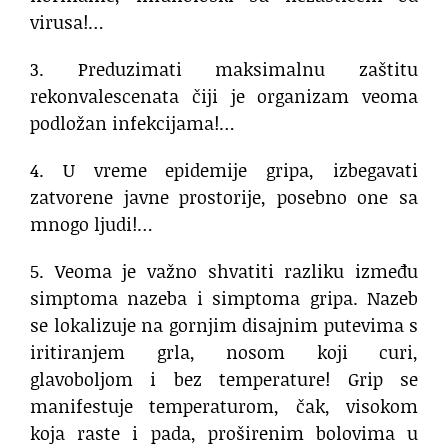
virusa!…
3. Preduzimati maksimalnu zaštitu
rekonvalescenata čiji je organizam veoma
podložan infekcijama!…
4. U vreme epidemije gripa, izbegavati
zatvorene javne prostorije, posebno one sa
mnogo ljudi!…
5. Veoma je važno shvatiti razliku između
simptoma nazeba i simptoma gripa. Nazeb
se lokalizuje na gornjim disajnim putevima s
iritiranjem grla, nosom koji curi,
glavoboljom i bez temperature! Grip se
manifestuje temperaturom, čak, visokom
koja raste i pada, proširenim bolovima u