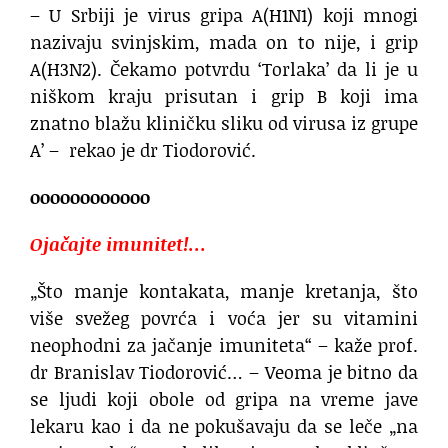
– U Srbiji je virus gripa A(H1N1) koji mnogi
nazivaju svinjskim, mada on to nije, i grip
A(H3N2). Čekamo potvrdu ‘Torlaka’ da li je u
niškom kraju prisutan i grip B koji ima
znatno blažu kliničku sliku od virusa iz grupe
A’ – rekao je dr Tiodorović.
oooooooooooo
Ojačajte imunitet!…
„Što manje kontakata, manje kretanja, što
više svežeg povrća i voća jer su vitamini
neophodni za jačanje imuniteta“ – kaže prof.
dr Branislav Tiodorović… – Veoma je bitno da
se ljudi koji obole od gripa na vreme jave
lekaru kao i da ne pokušavaju da se leče „na