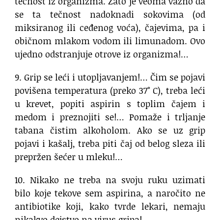
tečnost iz organizma. Zato je veoma važno da
se ta tečnost nadoknadi sokovima (od
miksiranog ili ceđenog voća), čajevima, pa i
običnom mlakom vodom ili limunadom. Ovo
ujedno odstranjuje otrove iz organizma!…
9. Grip se leći i utopljavanjem!… Čim se pojavi
povišena temperatura (preko 37° C), treba leći
u krevet, popiti aspirin s toplim čajem i
medom i preznojiti se!… Pomaže i trljanje
tabana čistim alkoholom. Ako se uz grip
pojavi i kašalj, treba piti čaj od belog sleza ili
prepržen šećer u mleku!…
10. Nikako ne treba na svoju ruku uzimati
bilo koje tekove sem aspirina, a naročito ne
antibiotike koji, kako tvrde lekari, nemaju
nikakvo dejstvo na virus gripa!…