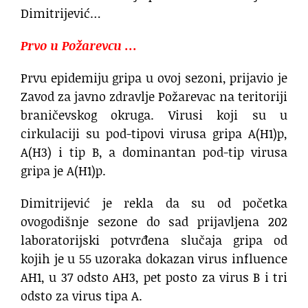
Dimitrijević…
Prvo u Požarevcu …
Prvu epidemiju gripa u ovoj sezoni, prijavio je
Zavod za javno zdravlje Požarevac na teritoriji
braničevskog okruga. Virusi koji su u
cirkulaciji su pod-tipovi virusa gripa A(H1)p,
A(H3) i tip B, a dominantan pod-tip virusa
gripa je A(H1)p.
Dimitrijević je rekla da su od početka
ovogodišnje sezone do sad prijavljena 202
laboratorijski potvrđena slučaja gripa od
kojih je u 55 uzoraka dokazan virus influence
AH1, u 37 odsto AH3, pet posto za virus B i tri
odsto za virus tipa A.