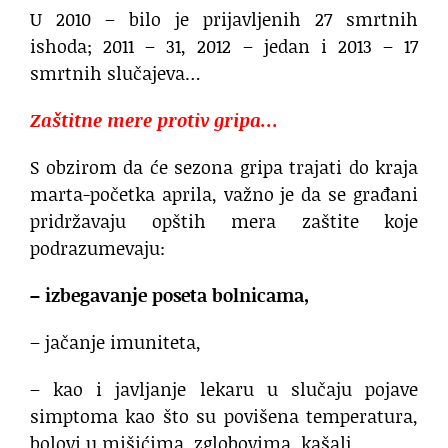
U 2010 – bilo je prijavljenih 27 smrtnih
ishoda; 2011 – 31, 2012 – jedan i 2013 – 17
smrtnih slučajeva…
Zaštitne mere protiv gripa…
S obzirom da će sezona gripa trajati do kraja
marta-početka aprila, važno je da se građani
pridržavaju opštih mera zaštite koje
podrazumevaju:
– izbegavanje poseta bolnicama,
– jačanje imuniteta,
– kao i javljanje lekaru u slučaju pojave
simptoma kao što su povišena temperatura,
bolovi u mišićima, zglobovima, kašalj.