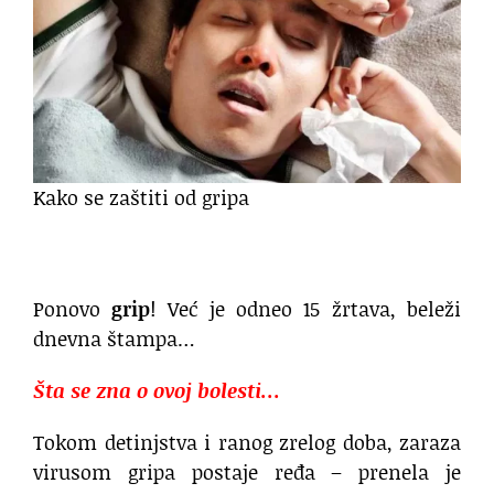
Kako se zaštiti od gripa
Ponovo
grip
! Već je odneo 15 žrtava, beleži
dnevna štampa…
Šta se zna o ovoj bolesti…
Tokom detinjstva i ranog zrelog doba, zaraza
virusom gripa postaje ređa – prenela je