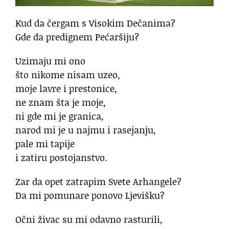
Kud da čergam s Visokim Dečanima?
Gde da predignem Pećaršiju?
Uzimaju mi ono
što nikome nisam uzeo,
moje lavre i prestonice,
ne znam šta je moje,
ni gde mi je granica,
narod mi je u najmu i rasejanju,
pale mi tapije
i zatiru postojanstvo.
Zar da opet zatrapim Svete Arhangele?
Da mi pomunare ponovo Ljevišku?
Očni živac su mi odavno rasturili,