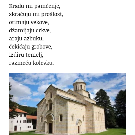
Kradu mi pamćenje,
skraćuju mi prošlost,
otimaju vekove,
džamijaju crkve,
araju azbuku,
čekićaju grobove,
izdiru temelj,
razmeću kolevku.