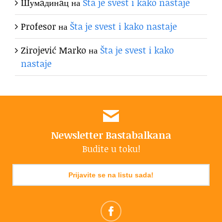
Шумaдинaц
на
Šta je svest i kako nastaje
Profesor
на
Šta je svest i kako nastaje
Zirojević Marko
на
Šta je svest i kako
nastaje
Newsletter Bastabalkana
Budite u toku!
Prijavite se na listu sada!