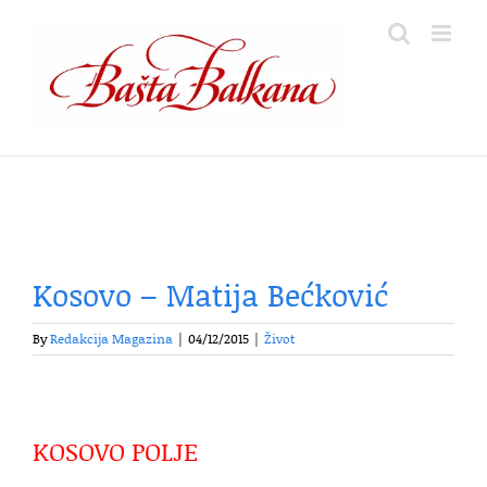
Skip
to
content
Kosovo – Matija Bećković
By
Redakcija Magazina
|
04/12/2015
|
Život
KOSOVO POLJE