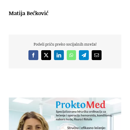
Matija Bećković
Podeli priču preko socijalnih mreža!
Facebook
X
LinkedIn
WhatsApp
Telegram
Email