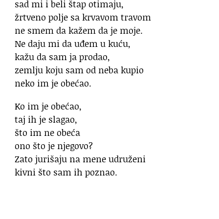
sad mi i beli štap otimaju,
žrtveno polje sa krvavom travom
ne smem da kažem da je moje.
Ne daju mi da uđem u kuću,
kažu da sam ja prodao,
zemlju koju sam od neba kupio
neko im je obećao.
Ko im je obećao,
taj ih je slagao,
što im ne obeća
ono što je njegovo?
Zato jurišaju na mene udruženi
kivni što sam ih poznao.