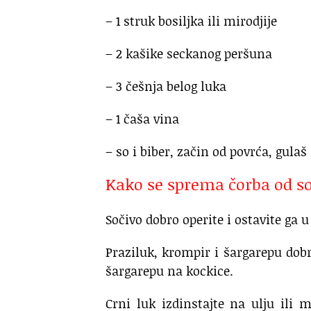
– 1 struk bosiljka ili mirodjije
– 2 kašike seckanog peršuna
– 3 češnja belog luka
– 1 čaša vina
– so i biber, začin od povrća, gulaš
Kako se sprema čorba od s
Sočivo dobro operite i ostavite ga u
Praziluk, krompir i šargarepu dobr
šargarepu na kockice.
Crni luk izdinstajte na ulju ili 