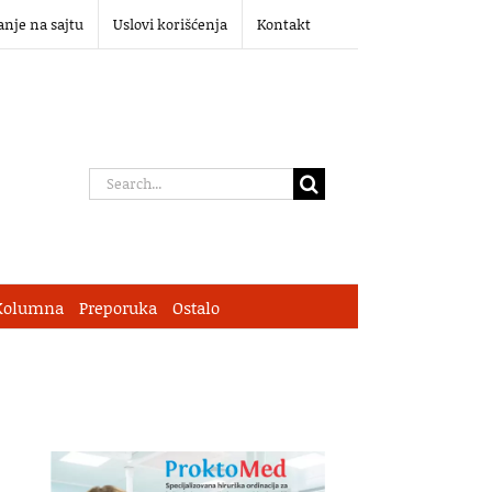
anje na sajtu
Uslovi korišćenja
Kontakt
Search
for:
Kolumna
Preporuka
Ostalo