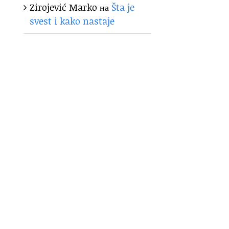
Zirojević Marko
на
Šta je
svest i kako nastaje