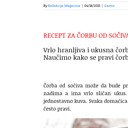
By
Redakcija Magazina
|
04/18/2015
|
Gastro
RECEPT ZA ČORBU OD SOČIV
Vrlo hranljiva i ukusna čor
Naučimo kako se pravi čorb
Čorba od sočiva može da bude prv
nadima a ima vrlo sličan ukus. 
jednostavno kuva. Svaka domaćica b
često pravi.