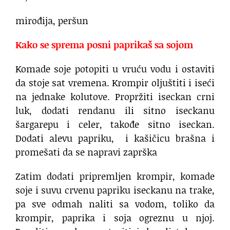
mirođija, peršun
Kako se sprema posni paprikaš sa sojom
Komade soje potopiti u vruću vodu i ostaviti
da stoje sat vremena. Krompir oljuštiti i iseći
na jednake kolutove. Propržiti iseckan crni
luk, dodati rendanu ili sitno iseckanu
šargarepu i celer, takođe sitno iseckan.
Dodati alevu papriku, i kašičicu brašna i
promešati da se napravi zaprška
Zatim dodati pripremljen krompir, komade
soje i suvu crvenu papriku iseckanu na trake,
pa sve odmah naliti sa vodom, toliko da
krompir, paprika i soja ogreznu u njoj.