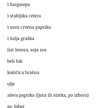
1 šargarepa
1 stabljika celera
1 suva crvena paprika
1 šolja graška
list lovora, soja sos
beli luk
kašičica brašna
ulje
aleva paprika (ljuta ili slatka, po izboru)
so, biber