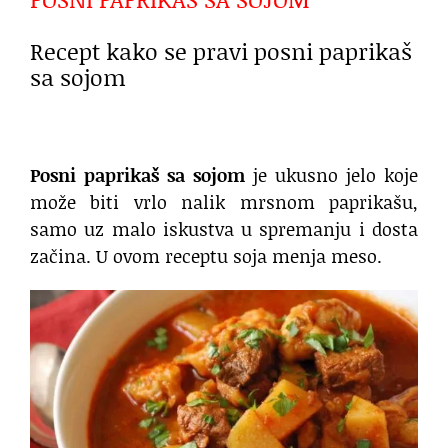
Recept kako se pravi posni paprikaš
sa sojom
Posni paprikaš sa sojom
je ukusno jelo koje
može biti vrlo nalik mrsnom paprikašu,
samo uz malo iskustva u spremanju i dosta
začina. U ovom receptu soja menja meso.