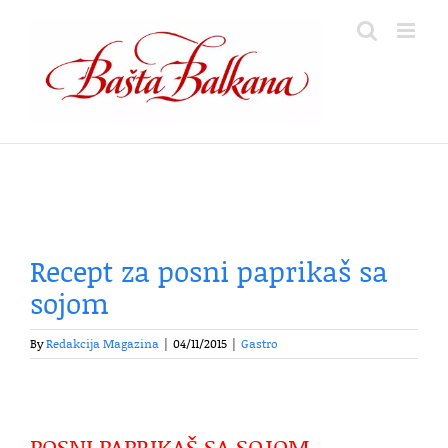
Skip
to
content
Recept za posni paprikaš sa
sojom
By
Redakcija Magazina
|
04/11/2015
|
Gastro
POSNI PAPRIKAŠ SA SOJOM