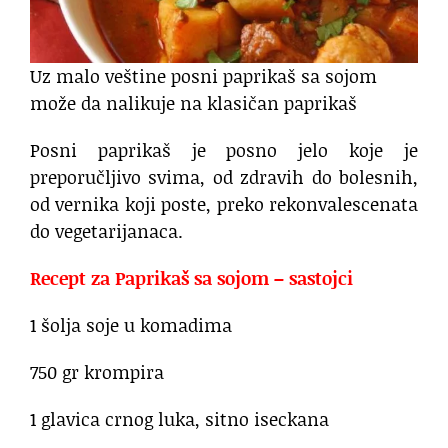
Uz malo veštine posni paprikaš sa sojom
može da nalikuje na klasičan paprikaš
Posni paprikaš je posno jelo koje je
preporučljivo svima, od zdravih do bolesnih,
od vernika koji poste, preko rekonvalescenata
do vegetarijanaca.
Recept za Paprikaš sa sojom – sastojci
1 šolja soje u komadima
750 gr krompira
1 glavica crnog luka, sitno iseckana