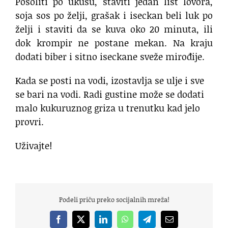
Posoliti po ukusu, staviti jedan list lovora,
soja sos po želji, grašak i iseckan beli luk po
želji i staviti da se kuva oko 20 minuta, ili
dok krompir ne postane mekan. Na kraju
dodati biber i sitno iseckane sveže mirođije.
Kada se posti na vodi, izostavlja se ulje i sve
se bari na vodi. Radi gustine može se dodati
malo kukuruznog griza u trenutku kad jelo
provri.
Uživajte!
Podeli priču preko socijalnih mreža!
Facebook
X
LinkedIn
WhatsApp
Telegram
Email