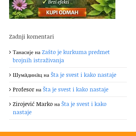
Zadnji komentari
Танасије
на
Zašto je kurkuma predmet
brojnih istraživanja
Шумaдинaц
на
Šta je svest i kako nastaje
Profesor
на
Šta je svest i kako nastaje
Zirojević Marko
на
Šta je svest i kako
nastaje