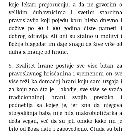
koje lekari preporučuju, a da ne govorim o
velikim duhovnicima i svetim starcima
pravoslavlja koji pojedu koru hleba dnevno i
dožive po 90 i 100 godina čiste pameti i
dobrog zdravlja. Ali oni su stalno u molitvi i
Božija blagodat im daje snagu da žive više od
duha a manje od hrane.
5. Kvalitet hrane postaje sve više bitan za
pravoslavnog hrišćanina i vremenom on sve
više teži ka domaćoj hrani koju sam uzgaja i
za koju zna šta je. Takodje, sve više se vraća
tradicionalnoj hrani svojih predaka i
podneblja sa kojeg je, jer zna da njegova
stogodišnja baba nije bila makrobiotičarka a
deda vegan, već da su jeli onako kako im je
bilo od Boga dato i zapovedjeno. Otuda su bili