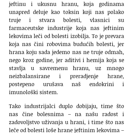
jeftinu i ukusnu hranu, koja godinama
unapred deluje kao toksin koji nas polako
truje i stvara bolesti, vlasnici su
farmaceutske industrije koja nas jeftinim
lekovima leči od bolesti izobilja. To je prevara
koja nas čini robovima budućih bolesti, jer
hrana koju sada jedemo nas ne truje odmah,
nego kroz godine, jer aditivi i hemija koja se
stavlja u savremenu hranu, uz mnogo
neizbalansirane i preradjenje hrane,
postepeno urušava naš endokrini i
imunološki sistem.
Tako industrijalci duplo dobijaju, time što
nas čine bolesnima – na našu radost i
zadovoljstvo uživanja u hrani, i time što nas
leče od bolesti loše hrane jeftinim lekovima –