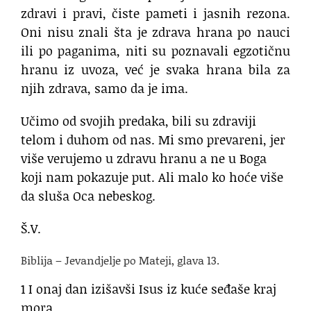
zdravi i pravi, čiste pameti i jasnih rezona.
Oni nisu znali šta je zdrava hrana po nauci
ili po paganima, niti su poznavali egzotičnu
hranu iz uvoza, već je svaka hrana bila za
njih zdrava, samo da je ima.
Učimo od svojih predaka, bili su zdraviji
telom i duhom od nas. Mi smo prevareni, jer
više verujemo u zdravu hranu a ne u Boga
koji nam pokazuje put. Ali malo ko hoće više
da sluša Oca nebeskog.
Š.V.
Biblija – Jevandjelje po Mateji, glava 13.
1 I onaj dan izišavši Isus iz kuće seđaše kraj
mora.