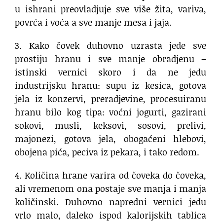
u ishrani preovladjuje sve više žita, variva,
povrća i voća a sve manje mesa i jaja.
3. Kako čovek duhovno uzrasta jede sve
prostiju hranu i sve manje obradjenu –
istinski vernici skoro i da ne jedu
industrijsku hranu: supu iz kesica, gotova
jela iz konzervi, preradjevine, procesuiranu
hranu bilo kog tipa: voćni jogurti, gazirani
sokovi, musli, keksovi, sosovi, prelivi,
majonezi, gotova jela, obogaćeni hlebovi,
obojena pića, peciva iz pekara, i tako redom.
4. Količina hrane varira od čoveka do čoveka,
ali vremenom ona postaje sve manja i manja
količinski. Duhovno napredni vernici jedu
vrlo malo, daleko ispod kalorijskih tablica