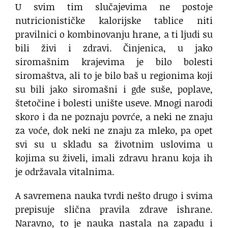
U svim tim slučajevima ne postoje
nutricionističke kalorijske tablice niti
pravilnici o kombinovanju hrane, a ti ljudi su
bili živi i zdravi. Činjenica, u jako
siromašnim krajevima je bilo bolesti
siromaštva, ali to je bilo baš u regionima koji
su bili jako siromašni i gde suše, poplave,
štetočine i bolesti unište useve. Mnogi narodi
skoro i da ne poznaju povrće, a neki ne znaju
za voće, dok neki ne znaju za mleko, pa opet
svi su u skladu sa životnim uslovima u
kojima su živeli, imali zdravu hranu koja ih
je održavala vitalnima.
A savremena nauka tvrdi nešto drugo i svima
prepisuje slična pravila zdrave ishrane.
Naravno, to je nauka nastala na zapadu i