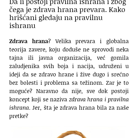
Da li postoji pravilna ishrana i zbog
čega je zdrava hrana prevara. Kako
hrišćani gledaju na pravilnu
ishranu
Zdrava hrana
? Velika prevara i globalna
teorija zavere, koju doduše ne sprovodi neka
tajna ili javna organizacija, već gomila
zaludjenika svih boja i nacija, udruženi u
ideji da se zdravo hrane i žive dugo i srećno
bez bolesti i problema sa težinom. Zar je to
moguće? Naravno da nije, sve dok postoji
koncept koji se naziva
zdrava hrana i pravilna
ishrana
. Jer, šta je zdrava hrana bila za naše
pretke?