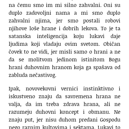
na čemu smo im mi silno zahvalni. Oni su
duplo zadovoljni nama a mi smo duplo
zahvalni njima, jer smo postali robovi
njihove loše hrane i dobrih lekova. To je ta
satanska inteligencija koju lukavi daje
ljudima koji vladaju ovim svetom. Običan
čovek to ne vidi, jer misli samo o hrani a ne
da se molitvom jedinom istinitom Bogu
hrani duhovnim hranom koja ga spašava od
zabluda nečastivog.
Ipak, novovekovni vernici instinktivno i
iskustveno znaju da savremena hrana ne
valja, da im treba zdrava hrana, ali ne
razumeju duhovni koncept i obmanu. Ne
znaju put, jer nisu duhom predani Gospodu
nego raznim kultovima i sektama. Lukavi to