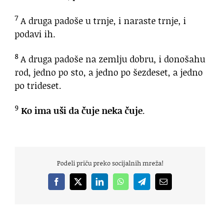
7
A druga padoše u trnje, i naraste trnje, i
podavi ih.
8
A druga padoše na zemlju dobru, i donošahu
rod, jedno po sto, a jedno po šezdeset, a jedno
po trideset.
9
Ko ima uši da čuje neka čuje
.
Podeli priču preko socijalnih mreža!
Facebook
X
LinkedIn
WhatsApp
Telegram
Email