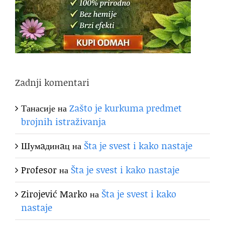
Zadnji komentari
Танасије
на
Zašto je kurkuma predmet
brojnih istraživanja
Шумaдинaц
на
Šta je svest i kako nastaje
Profesor
на
Šta je svest i kako nastaje
Zirojević Marko
на
Šta je svest i kako
nastaje