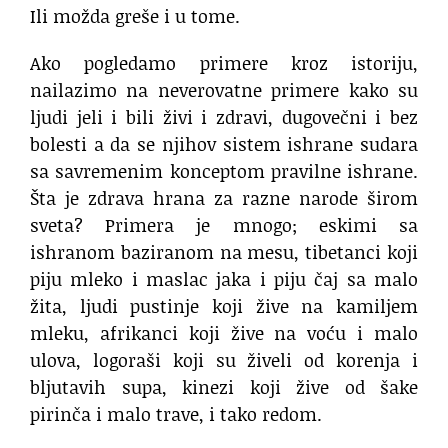
Ili možda greše i u tome.
Ako pogledamo primere kroz istoriju,
nailazimo na neverovatne primere kako su
ljudi jeli i bili živi i zdravi, dugovečni i bez
bolesti a da se njihov sistem ishrane sudara
sa savremenim konceptom pravilne ishrane.
Šta je zdrava hrana za razne narode širom
sveta? Primera je mnogo; eskimi sa
ishranom baziranom na mesu, tibetanci koji
piju mleko i maslac jaka i piju čaj sa malo
žita, ljudi pustinje koji žive na kamiljem
mleku, afrikanci koji žive na voću i malo
ulova, logoraši koji su živeli od korenja i
bljutavih supa, kinezi koji žive od šake
pirinča i malo trave, i tako redom.