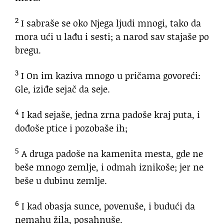
2
I sabraše se oko Njega ljudi mnogi, tako da
mora ući u lađu i sesti; a narod sav stajaše po
bregu.
3
I On im kaziva mnogo u pričama govoreći:
Gle, iziđe sejač da seje.
4
I kad sejaše, jedna zrna padoše kraj puta, i
dođoše ptice i pozobaše ih;
5
A druga padoše na kamenita mesta, gde ne
beše mnogo zemlje, i odmah iznikoše; jer ne
beše u dubinu zemlje.
6
I kad obasja sunce, povenuše, i budući da
nemahu žila, posahnuše.