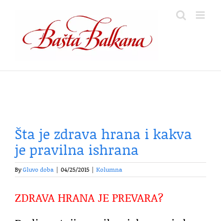
Skip
to
content
Šta je zdrava hrana i kakva
je pravilna ishrana
By
Gluvo doba
|
04/25/2015
|
Kolumna
ZDRAVA HRANA JE PREVARA?