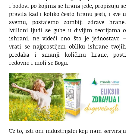
i bodovi po kojima se hrana jede, propisuju se
pravila kad i koliko često hranu jesti, i sve u
svemu, postajemo zombiji zdrave hrane.
Milioni ljudi se gube u divljim teorijama o
ishrani, ne videći ono što je jednostavo –
vrati se najprostijem obliku ishrane tvojih
predaka i smanji količinu hrane, posti
redovno i moli se Bogu.
Uz to, isti oni industrijalci koji nam serviraju