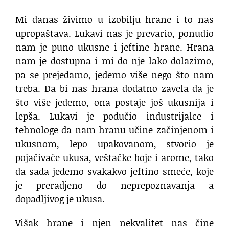
Mi danas živimo u izobilju hrane i to nas
upropaštava. Lukavi nas je prevario, ponudio
nam je puno ukusne i jeftine hrane. Hrana
nam je dostupna i mi do nje lako dolazimo,
pa se prejedamo, jedemo više nego što nam
treba. Da bi nas hrana dodatno zavela da je
što više jedemo, ona postaje još ukusnija i
lepša. Lukavi je podučio industrijalce i
tehnologe da nam hranu učine začinjenom i
ukusnom, lepo upakovanom, stvorio je
pojačivače ukusa, veštačke boje i arome, tako
da sada jedemo svakakvo jeftino smeće, koje
je preradjeno do neprepoznavanja a
dopadljivog je ukusa.
Višak hrane i njen nekvalitet nas čine