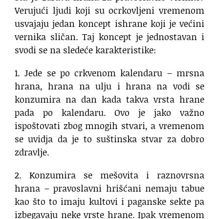
Verujući ljudi koji su ocrkovljeni vremenom
usvajaju jedan koncept ishrane koji je većini
vernika sličan. Taj koncept je jednostavan i
svodi se na sledeće karakteristike:
1. Jede se po crkvenom kalendaru – mrsna
hrana, hrana na ulju i hrana na vodi se
konzumira na dan kada takva vrsta hrane
pada po kalendaru. Ovo je jako važno
ispoštovati zbog mnogih stvari, a vremenom
se uvidja da je to suštinska stvar za dobro
zdravlje.
2. Konzumira se mešovita i raznovrsna
hrana – pravoslavni hrišćani nemaju tabue
kao što to imaju kultovi i paganske sekte pa
izbegavaju neke vrste hrane. Ipak vremenom