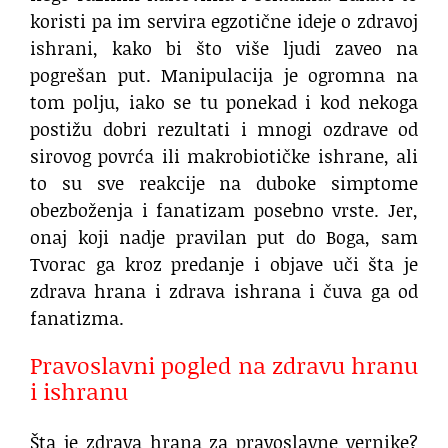
koristi pa im servira egzotične ideje o zdravoj
ishrani, kako bi što više ljudi zaveo na
pogrešan put. Manipulacija je ogromna na
tom polju, iako se tu ponekad i kod nekoga
postižu dobri rezultati i mnogi ozdrave od
sirovog povrća ili makrobiotičke ishrane, ali
to su sve reakcije na duboke simptome
obezboženja i fanatizam posebno vrste. Jer,
onaj koji nadje pravilan put do Boga, sam
Tvorac ga kroz predanje i objave uči šta je
zdrava hrana i zdrava ishrana i čuva ga od
fanatizma.
Pravoslavni pogled na zdravu hranu
i ishranu
Šta je zdrava hrana za pravoslavne vernike?