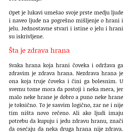
Opet je lukavi umešao svoje prste medju ljude
i naveo ljude na pogrešno mišljenje o hrani i
jelu. Jednostavne stvari i istine o jelu i hrani
su iskrivljene.
Šta je zdrava hrana
Svaka hrana koja hrani čoveka i održava ga
zdravim je zdrava hrana. Nezdrava hrana je
ona koja truje čoveka i čini ga bolesnim. U
svemu tome mora da postoji i neka mera, jer
malo neke hrane je dobro a puno neke hrane
je toksično. To je sasvim logično, zar ne i nije
tim ništa novo rečeno. Ali ako ljudi imaju
potrebu da kupuju i jedu zdravu hranu, znači
da osećaju da neka druga hrana nije zdrava.