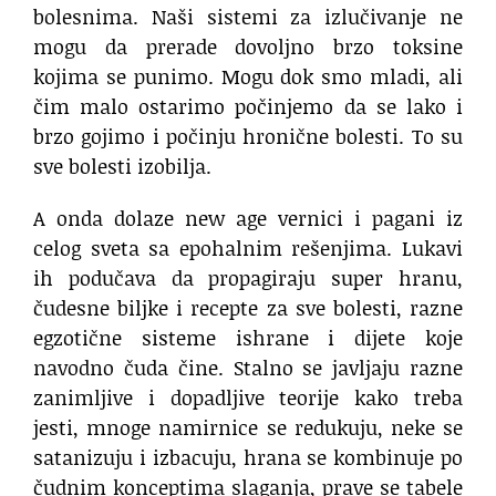
bolesnima. Naši sistemi za izlučivanje ne
mogu da prerade dovoljno brzo toksine
kojima se punimo. Mogu dok smo mladi, ali
čim malo ostarimo počinjemo da se lako i
brzo gojimo i počinju hronične bolesti. To su
sve bolesti izobilja.
A onda dolaze new age vernici i pagani iz
celog sveta sa epohalnim rešenjima. Lukavi
ih podučava da propagiraju super hranu,
čudesne biljke i recepte za sve bolesti, razne
egzotične sisteme ishrane i dijete koje
navodno čuda čine. Stalno se javljaju razne
zanimljive i dopadljive teorije kako treba
jesti, mnoge namirnice se redukuju, neke se
satanizuju i izbacuju, hrana se kombinuje po
čudnim konceptima slaganja, prave se tabele