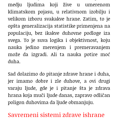
medju ljudima koji žive u umerenom
klimatskom pojasu, u relativnom izobilju i
velikom izboru svakakve hrane. Zatim, to je
opšta generalizacija statistike primenjena na
populaciju, bez ikakve duhovne podloge iza
svega. To je suva logika i objektivnost, koju
nauka jedino merenjem i premeravanjem
može da izgradi. Ali ta nauka potire moć
duha.
Sad dolazimo do pitanje zdrave hrane i duha,
jer imamo dobre i zle duhove, a ovi drugi
varaju ljude, gde je i pitanje šta je zdrava
hrana koja muči ljude danas, zapravo odličan
poligon duhovima da ljude obmanjuju.
Savremeni sistemi zdrave ishrane