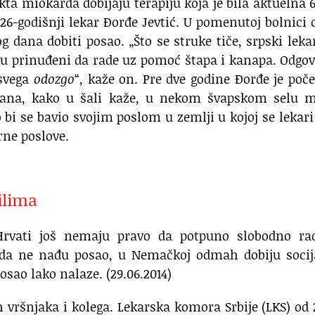
kta miokarda dobijaju terapiju koja je bila aktuelna 
 26-godišnji lekar Đorđe Jevtić. U pomenutoj bolnici 
 dana dobiti posao. „Što se struke tiče, srpski leka
 su prinuđeni da rade uz pomoć štapa i kanapa. Odgo
 svega
odozgo
“, kaže on. Pre dve godine Đorđe je poč
dana, kako u šali kaže, u nekom švapskom selu m
o bi se bavio svojim poslom u zemlji u kojoj se lekari
rne poslove.
ilima
 Hrvati još nemaju pravo da potpuno slobodno ra
u da ne nađu posao, u Nemačkoj odmah dobiju socij
sao lako nalaze. (29.06.2014)
h vršnjaka i kolega. Lekarska komora Srbije (LKS) od 