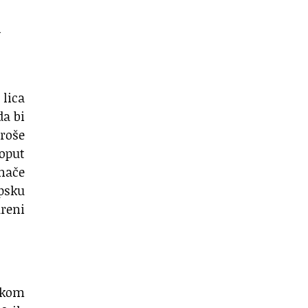
u
 lica
da bi
troše
poput
nače
rpsku
reni
jskom