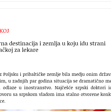
KOJ
a destinacija i zemlja u koju idu strani
ačkoj za lekare
uz Poljsku i pribaltičke zemlje bila medju onim drž
tim, u zadnjih par godina situacija se dramatično m
i odlaze u inostranstvo. Najčešće srpski doktori 
ovoru sa srpskom vladom ima stalno otvorene konk
ce.