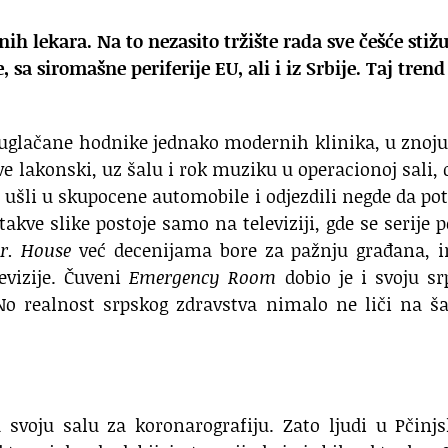
ih lekara. Na to nezasito tržište rada sve češće stiž
, sa siromašne periferije EU, ali i iz Srbije. Taj trend
 uglačane hodnike jednako modernih klinika, u znoju
ve lakonski, uz šalu i rok muziku u operacionoj sali, 
ušli u skupocene automobile i odjezdili negde da po
takve slike postoje samo na televiziji, gde se serije 
r. House
već decenijama bore za pažnju građana, i
evizije. Čuveni
Emergency Room
dobio je i svoju s
o realnost srpskog zdravstva nimalo ne liči na ša
 svoju salu za koronarografiju. Zato ljudi u Pčin