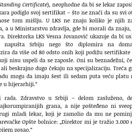
tanding Certificate
), neophodne da bi se lekar zapos
ra podiglo svoj sertifikat – što ne znači da su svi ot
ose tom mišlju. U LKS ne znaju koliko je njih za
, a u Ministarstvu zdravlja, gde bi morali da znaju,
ora. Direktorka LKS Vesna Jovanović ukazuje da bi u
a napušta Srbiju nego što diplomira na dom
zira da više od 80 odsto onih koji podižu sertifikate
oji nisu uspeli da se zaposle. Oni su beznadežni, č
, ali beskrajno dugo čekaju na specijalizaciju. Treća 
apadu mogu da imaju šest ili sedam puta veću platu
 u hijerarhiji.“
i rada. Zdravstvo u Srbiji – delom zasluženo, d
ajkorumpiranijih grana, a nije pošteđeno ni sveop
drugi mladi lekar, koji je zamolio da mu ne pomin
arevačke Opšte bolnice: „Direktor mi je tražio 3.000 
obijem posao.“