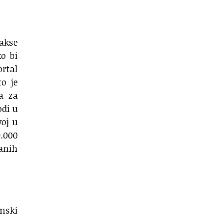
rakse
o bi
rtal
o je
a za
odi u
oj u
.000
anih
mski