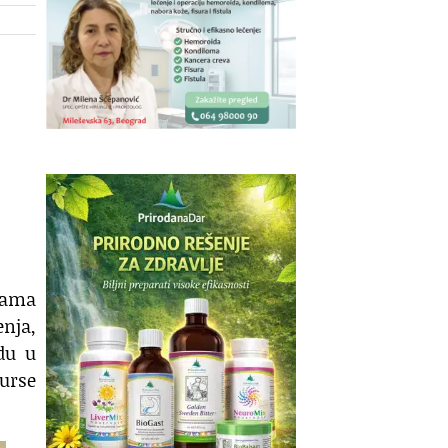
avama
enja,
idu u
urse