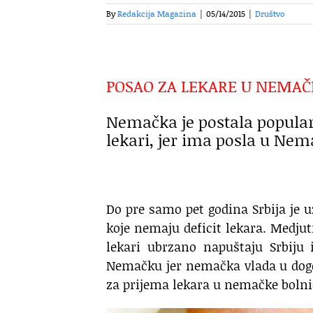
By
Redakcija Magazina
|
05/14/2015
|
Društvo
POSAO ZA LEKARE U NEMAČ
Nemačka je postala popularn
lekari, jer ima posla u Nem
Do pre samo pet godina Srbija je 
koje nemaju deficit lekara. Medju
lekari ubrzano napuštaju Srbiju 
Nemačku jer nemačka vlada u dog
za prijema lekara u nemačke bolni