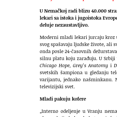
U Nemačkoj radi blizu 40.000 stran
lekari sa istoka i jugoistoka Evrope
deluje nezaustavljivo.
Moderni mladi lekari jurcaju kroz
svog spašavaju ljudske živote, ali s
onda posle 24-časovnih dežurstava 
silnu platu koju zarađuju. U Srbiji 
Chicago Hope
,
Grey’s Anatomy
i
D
svetskih šampiona u gledanju tel
varijantu, jednako našminkanu. N
televizijski svet.
Mladi pakuju kofere
„Interno odeljenje u Vranju nema