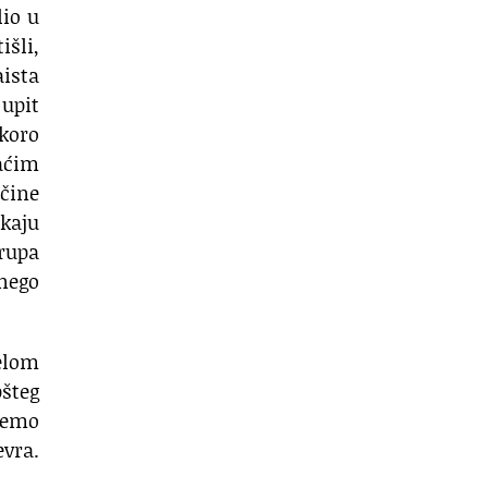
lio u
išli,
ista
 upit
skoro
aćim
 čine
ekaju
grupa
 nego
elom
šteg
jemo
evra.