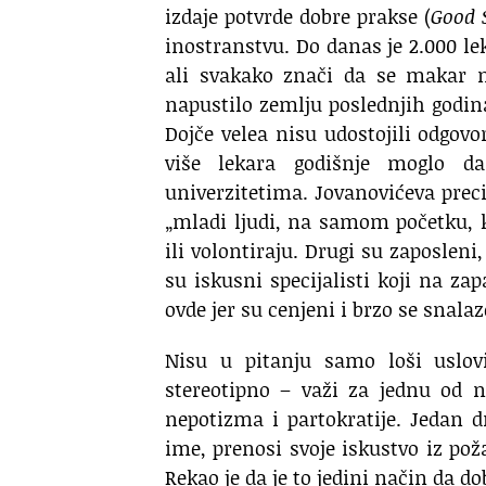
izdaje potvrde dobre prakse (
Good S
inostranstvu. Do danas je 2.000 leka
ali svakako znači da se makar n
napustilo zemlju poslednjih godina
Dojče velea nisu udostojili odgov
više lekara godišnje moglo d
univerzitetima. Jovanovićeva preci
„mladi ljudi, na samom početku, k
ili volontiraju. Drugi su zaposleni
su iskusni specijalisti koji na z
ovde jer su cenjeni i brzo se snalaze
Nisu u pitanju samo loši uslov
stereotipno – važi za jednu od n
nepotizma i partokratije. Jedan 
ime, prenosi svoje iskustvo iz pož
Rekao je da je to jedini način da d