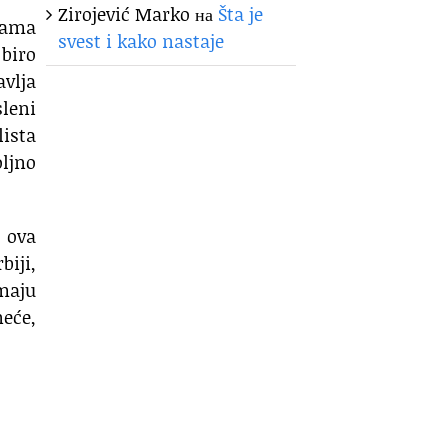
Zirojević Marko
на
Šta je
inama
svest i kako nastaje
 biro
avlja
sleni
lista
oljno
e ova
iji,
maju
neće,