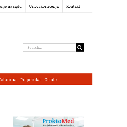
anje na sajtu
Uslovi korišćenja
Kontakt
Search
for:
Kolumna
Preporuka
Ostalo