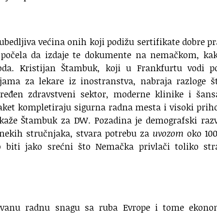
ubedljiva većina onih koji podižu sertifikate dobre p
 počela da izdaje te dokumente na nemačkom, kak
oda. Kristijan Štambuk, koji u Frankfurtu vodi po
ama za lekare iz inostranstva, nabraja razloge št
eđen zdravstveni sektor, moderne klinike i šans
paket kompletiraju sigurna radna mesta i visoki prih
 kaže Štambuk za DW. Pozadina je demografski razv
ekih stručnjaka, stvara potrebu za
uvozom
oko 100
 biti jako srećni što Nemačka privlači toliko str
kovanu radnu snagu sa ruba Evrope i tome ekono