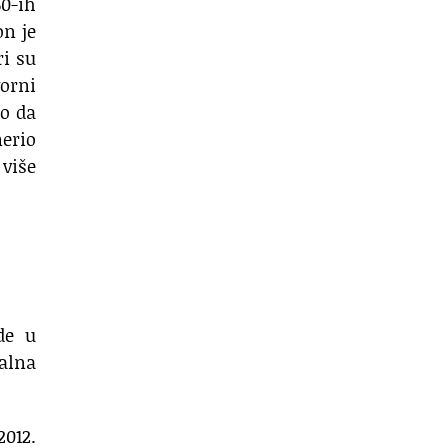
60-ih
on je
ri su
vorni
eo da
erio
 više
de u
alna
2012.