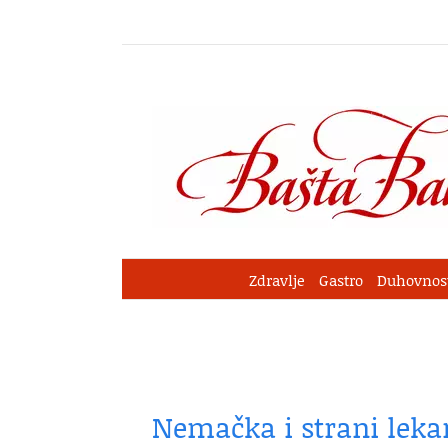
Skip
to
content
Zdravlje
Gastro
Duhovnos
Nemačka i strani leka