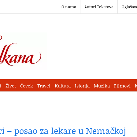
O nama
Autori Tekstova
Oglašav
t
Život
Čovek
Travel
Kultura
Istorija
Muzika
Filmovi
ri – posao za lekare u Nemačkoj