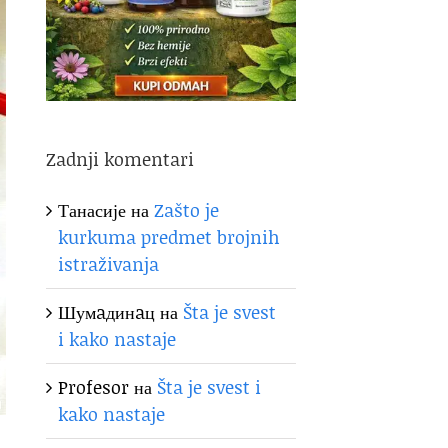
Zadnji komentari
Танасије
на
Zašto je
kurkuma predmet brojnih
istraživanja
Шумaдинaц
на
Šta je svest
i kako nastaje
Profesor
на
Šta je svest i
kako nastaje