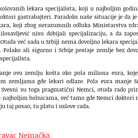
školovanih lekara specijalista, koji u najboljim god
ktori gastrabajteri. Paradoks naše situacije je da je
ara, koji zbog nerazumnih odluka Ministarstva zdr
osavljević nisu dobijali specijalizaciju, a da zapo
. Otuda već sada u Srbiji nema dovoljno lekara specija
a. Polako ali sigurno i Srbije postaje zemlje bez dov
specijalista.
ovanje ovu zemlju košta oko pola miliona eura, koj
m zemljama gde lekari odlaze. Pola eura manje Srb
 Svesni su toga pragmatični Nemci, otuda rado pri
po najboljim bolnicama, već tamo gde Nemci doktori 
ju taj posao, tu platu i uslove rada.
 pravac Nemačka