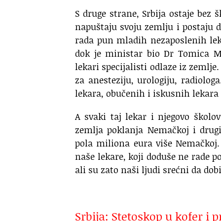
S druge strane, Srbija ostaje bez 
napuštaju svoju zemlju i postaju do
rada pun mladih nezaposlenih lek
dok je ministar bio Dr Tomica Mil
lekari specijalisti odlaze iz zemlje
za anesteziju, urologiju, radiolog
lekara, obučenih i iskusnih lekara 
A svaki taj lekar i njegovo škol
zemlja poklanja Nemačkoj i drugi
pola miliona eura više Nemačkoj.
naše lekare, koji doduše ne rade 
ali su zato naši ljudi srećni da dobi
Srbija: Stetoskop u kofer i