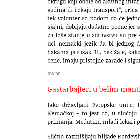
okrugu koji obole od akutnog infar
godina ili čekaju transport“, priča
tek volonter sa nadom da će jednog
sjajni, dobijaju dodatne poene jer
za loše stanje u zdravstvu su pre
uči nemački jezik da bi jednog 
bakama pritisak. Ili, bez šale, kak
cene, imaju pristojne zarade i sigu
DW.DE
Gastarbajteri u belim mant
Iako državljani Evropske unije,
Nemačkoj – to jest da, u slučaj
primanja. Međutim, mladi lekari po
Slično razmišljaju hiljade Đorđevi