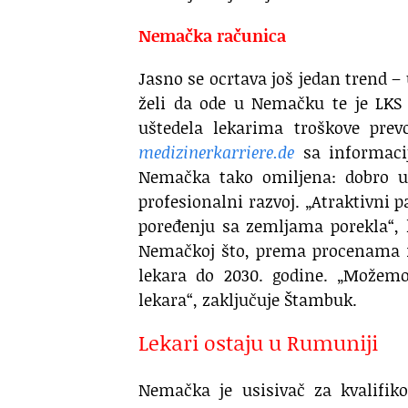
Nemačka računica
Jasno se ocrtava još jedan trend – 
želi da ode u Nemačku te je LKS
uštedela lekarima troškove prev
medizinerkarriere.de
sa informacij
Nemačka tako omiljena: dobro ur
profesionalni razvoj. „Atraktivni 
poređenju sa zemljama porekla“,
Nemačkoj što, prema procenama n
lekara do 2030. godine. „Možemo
lekara“, zaključuje Štambuk.
Lekari ostaju u Rumuniji
Nemačka je usisivač za kvalifi