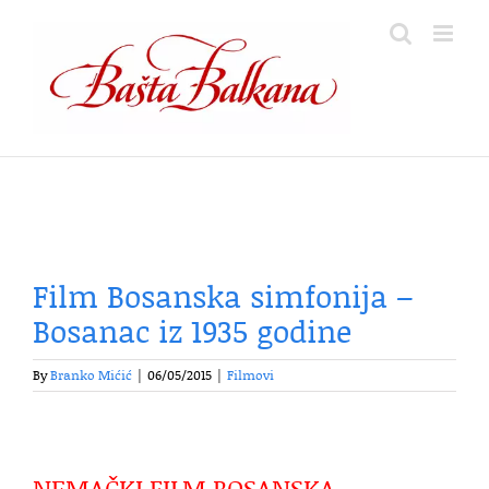
Skip
to
content
Film Bosanska simfonija –
Bosanac iz 1935 godine
By
Branko Mićić
|
06/05/2015
|
Filmovi
NEMAČKI FILM BOSANSKA