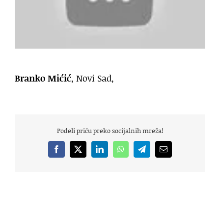
Branko Mićić
, Novi Sad,
Podeli priču preko socijalnih mreža!
Facebook
X
LinkedIn
WhatsApp
Telegram
Email