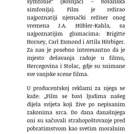
symfonie“ (Bošnjaci – bosanska
simfonija). Film je režirao
najpoznatiji njemački režiser onog
vremena J.A. Hübler-Kahla, sa
najpoznatijim glumacima: Brigitte
Horney, Carl Esmond i Attila Hörbiger.
Za nas je posebno interesantno da je
mjesto dešavanja radnje u filmu,
Hercegovina i Stolac, gdje su snimane
sve vanjske scene filma.
U producentskoj reklami za njega se
kaže: „Film se bavi ljudima našeg
dijela svijeta koji žive po nepisanim
zakonima srca. Do dana današnjega
oni su sačuvali strahopoštovanje pred
pobratimstvom kao svetim moralnim