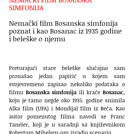
SIMFONIJA
Nemački film Bosanska simfonija
poznat i kao Bosanac iz 1935 godine
i beleške o njemu
Preturajući stare beleške slučajno sam
pronašao jedan papirić u kojem sam
svojevremeno zapisao nekoliko podataka o
filmu
Bosanska simfonija
ili kraće
Bosanac
,
koju je tamo negde oko 1935. godine snimila
Alka film (UFA) i Mondijal film iz Beča. Kao
autor pomenutog filma navodi se Franc
Taneler, koji je u saradnji sa književnikom
Robertom Mihelem-om izradio scenario.