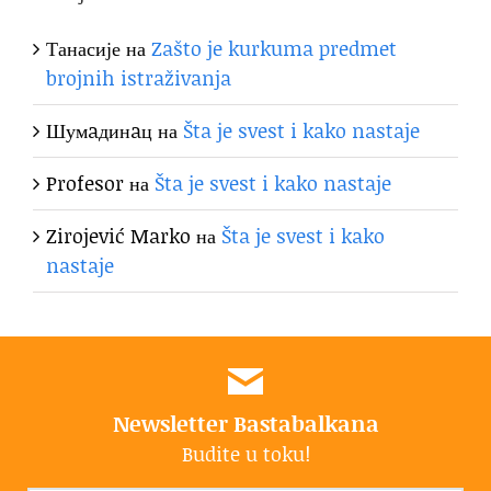
Танасије
на
Zašto je kurkuma predmet
brojnih istraživanja
Шумaдинaц
на
Šta je svest i kako nastaje
Profesor
на
Šta je svest i kako nastaje
Zirojević Marko
на
Šta je svest i kako
nastaje
Newsletter Bastabalkana
Budite u toku!