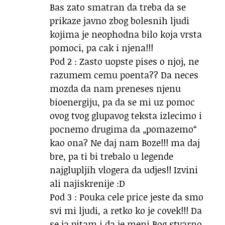
Bas zato smatran da treba da se
prikaze javno zbog bolesnih ljudi
kojima je neophodna bilo koja vrsta
pomoci, pa cak i njena!!!
Pod 2 : Zasto uopste pises o njoj, ne
razumem cemu poenta?? Da neces
mozda da nam preneses njenu
bioenergiju, pa da se mi uz pomoc
ovog tvog glupavog teksta izlecimo i
pocnemo drugima da „pomazemo“
kao ona? Ne daj nam Boze!!! ma daj
bre, pa ti bi trebalo u legende
najglupljih vlogera da udjes!! Izvini
ali najiskrenije :D
Pod 3 : Pouka cele price jeste da smo
svi mi ljudi, a retko ko je covek!!! Da
se ja pitam i da je meni Bog stvarno