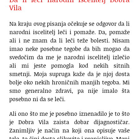
Vila
Na kraju ovog pisanja očekuje se odgovor da li
narodni iscelitelj leči i pomaže. Da, pomaže
ali i ne znam da li leči teže bolesti. Nisam
imao neke posebne tegobe da bih mogao da
svedočim da me je narodni iscelitelj izlečio
ali mi jeste pomogla kod nekih sitnih
smetnji. Moja supruga kaže da je njoj dosta
bolje oko nekih hroničnih manjih tegoba. Mi
smo generalno zdravi, pa nije imalo šta
posebno ni da se leči.
Ali ono što me je posebno iznenadilo je to što
je Dobra Vila zaista dobar dijagnostičar.
Zanimljiv je način na koji ona opisuje vaše
telo, to čini dosta slikovito i pronicljivo. Meni