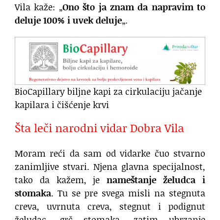
Vila kaže: „
Ono što ja znam da napravim to
deluje 100% i uvek deluje
„.
BioCapillary biljne kapi za cirkulaciju jačanje
kapilara i čišćenje krvi
Šta leči narodni vidar Dobra Vila
Moram reći da sam od vidarke čuo stvarno
zanimljive stvari. Njena glavna specijalnost,
tako da kažem, je
nameštanje želudca i
stomaka
. Tu se pre svega misli na stegnuta
creva, uvrnuta creva, stegnut i podignut
želudac, grč stomaka, zatim ubrzanje