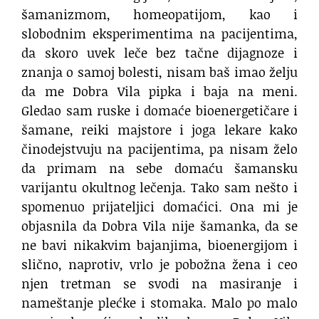
šamanizmom, homeopatijom, kao i
slobodnim eksperimentima na pacijentima,
da skoro uvek leče bez tačne dijagnoze i
znanja o samoj bolesti, nisam baš imao želju
da me Dobra Vila pipka i baja na meni.
Gledao sam ruske i domaće bioenergetičare i
šamane, reiki majstore i joga lekare kako
činodejstvuju na pacijentima, pa nisam želo
da primam na sebe domaću šamansku
varijantu okultnog lečenja. Tako sam nešto i
spomenuo prijateljici domaćici. Ona mi je
objasnila da Dobra Vila nije šamanka, da se
ne bavi nikakvim bajanjima, bioenergijom i
slično, naprotiv, vrlo je pobožna žena i ceo
njen tretman se svodi na masiranje i
nameštanje plećke i stomaka. Malo po malo