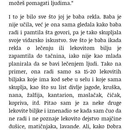
možeš pomagati ljudima.“
I to je bilo sve što joj je baba rekla. Baba je
nije učila, već je ona sama gledala kako baba
radi i pamtila šta govori, pa je tako skupljala
svoje vidarsko iskustvo. Sve što je baba ikada
rekla o lečenju ili lekovitom bilju je
zapamtila do tačnina, iako nije kao mlada
planirala da se bavi lečenjem ljudi. Tako na
primer, ona radi samo sa 15-20 lekovitih
biljaka koje ima kod sebe u selu i koje sama
skuplja, kao što su list divlje jagode, kruška,
nana, žalfija, kantarion, maslačak, čičak,
kopriva, itd. Pitao sam je za neke druge
lekovite biljke i iznenadio se kada sam čuo da
ne radi i ne poznaje lekovito dejstvo majčine
dušice, matičnjaka, lavande. Ali, kako Dobra