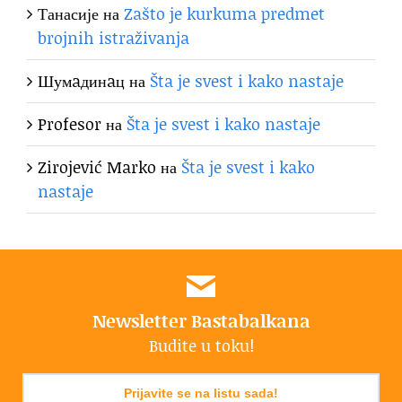
Танасије
на
Zašto je kurkuma predmet
brojnih istraživanja
Шумaдинaц
на
Šta je svest i kako nastaje
Profesor
на
Šta je svest i kako nastaje
Zirojević Marko
на
Šta je svest i kako
nastaje
Newsletter Bastabalkana
Budite u toku!
Prijavite se na listu sada!