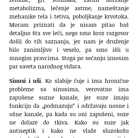
metabolizma, lečenje astme, nameštanje
mehanike tela i tetiva, poboljšanje krvotoka.
Moram priznati da je nisam pitao baš
detaljno šta sve leči, nego smo kroz razgovor
došli do tih saznanja, jer nam je druženje
bilo zanimljivo i veselo, pa smo išli u
mnogim pravcima. Stoga po sećanju iznosim
par saveta narodnog vidara.
Sinusi i uši
. Ko slabije čuje i ima hronične
probleme sa sinusima, verovatno ima
zapušene suzne kanale, jer suze imaju
funkciju da „podmazuju“ i održavaju nosne i
ušne kanale, pa kada su oni zapušeni, suze
ne dolaze do tkiva. Kako su suze jak
antiseptik i kako ne vlaže sluzokožu