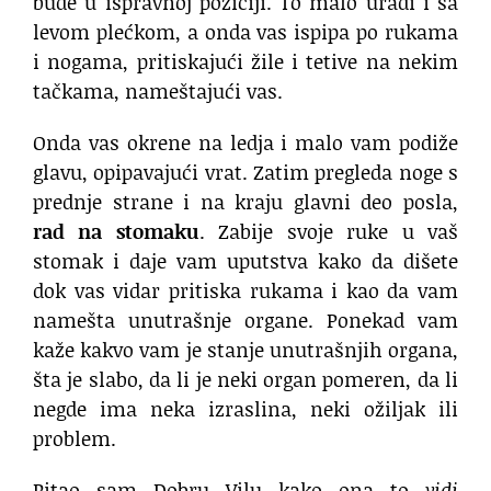
bude u ispravnoj poziciji. To malo uradi i sa
levom plećkom, a onda vas ispipa po rukama
i nogama, pritiskajući žile i tetive na nekim
tačkama, nameštajući vas.
Onda vas okrene na ledja i malo vam podiže
glavu, opipavajući vrat. Zatim pregleda noge s
prednje strane i na kraju glavni deo posla,
rad na stomaku
. Zabije svoje ruke u vaš
stomak i daje vam uputstva kako da dišete
dok vas vidar pritiska rukama i kao da vam
namešta unutrašnje organe. Ponekad vam
kaže kakvo vam je stanje unutrašnjih organa,
šta je slabo, da li je neki organ pomeren, da li
negde ima neka izraslina, neki ožiljak ili
problem.
Pitao sam Dobru Vilu kako ona to
vidi