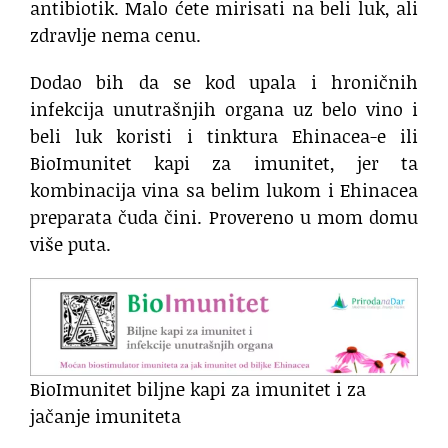
antibiotik. Malo ćete mirisati na beli luk, ali
zdravlje nema cenu.
Dodao bih da se kod upala i hroničnih
infekcija unutrašnjih organa uz belo vino i
beli luk koristi i tinktura Ehinacea-e ili
BioImunitet kapi za imunitet, jer ta
kombinacija vina sa belim lukom i Ehinacea
preparata čuda čini. Provereno u mom domu
više puta.
BioImunitet biljne kapi za imunitet i za
jačanje imuniteta