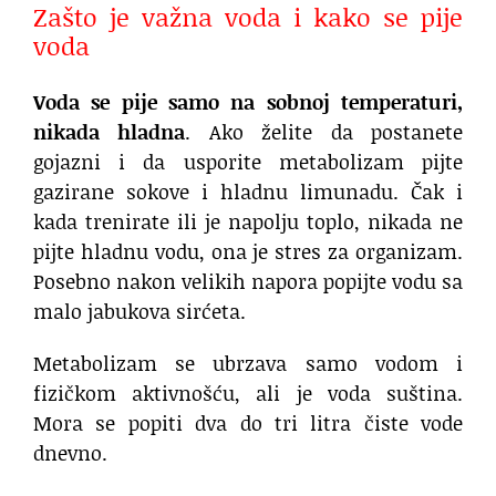
Zašto je važna voda i kako se pije
voda
Voda se pije samo na sobnoj temperaturi,
nikada hladna
. Ako želite da postanete
gojazni i da usporite metabolizam pijte
gazirane sokove i hladnu limunadu. Čak i
kada trenirate ili je napolju toplo, nikada ne
pijte hladnu vodu, ona je stres za organizam.
Posebno nakon velikih napora popijte vodu sa
malo jabukova sirćeta.
Metabolizam se ubrzava samo vodom i
fizičkom aktivnošću, ali je voda suština.
Mora se popiti dva do tri litra čiste vode
dnevno.