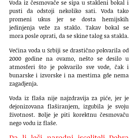
Voda iz česmovače se sipa u stakleni bokal i
pusti da odstoji nekoliko sati. Voda tako
promeni ukus jer se dosta hemijskih
jedinjenja veže za staklo. Takav bokal se
mora posle oprati, da se skine talog sa stakla.
Većina voda u Srbiji se drastično pokvarila od
2000 godine na ovamo, nešto se desilo u
atmosferi što je pokvarilo sve vode, čak i
bunarske i izvorske i na mestima gde nema
zagadjenja.
Voda iz flaša nije najzdravija za piće, jer je
dejonizovana flaširanjem, izgubila je svoju
životnost. Bolje je piti korektnu česmovaču
nego vodu iz flaše.
Da li leči narodni iscelitelj Dobra