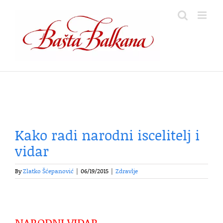
Skip
to
content
Kako radi narodni iscelitelj i
vidar
By
Zlatko Šćepanović
|
06/19/2015
|
Zdravlje
NARODNI VIDAR