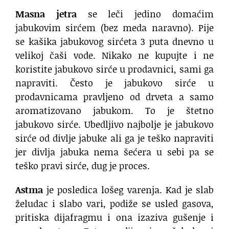
Masna jetra
se leči jedino domaćim
jabukovim sirćem (bez meda naravno). Pije
se kašika jabukovog sirćeta 3 puta dnevno u
velikoj čaši vode. Nikako ne kupujte i ne
koristite jabukovo sirće u prodavnici, sami ga
napraviti. Često je jabukovo sirće u
prodavnicama pravljeno od drveta a samo
aromatizovano jabukom. To je štetno
jabukovo sirće. Ubedljivo najbolje je jabukovo
sirće od divlje jabuke ali ga je teško napraviti
jer divlja jabuka nema šećera u sebi pa se
teško pravi sirće, dug je proces.
Astma
je posledica lošeg varenja. Kad je slab
želudac i slabo vari, podiže se usled gasova,
pritiska dijafragmu i ona izaziva gušenje i