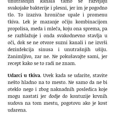
unutrašnjih kanala tamo se razvijaju
svakojake bakterije i plesni, jer im je pogodno
tlo. To izaziva hronične upale i promenu
tkiva. Lek je mazanje očiju kombinacijom
propolisa, meda i mleča, koju ona sprema, pa
se razblažuje i onda svakodnevno stavlja u
oči, dok se ne otvore suzni kanali i ne izvrši
dezinfekcija sinusa i unutrašnjih ušiju.
Zanimljivo, zar ne. Ne pokušavajte sami, jer
recept kako se to radi ne znam.
Udarci u tkiva
. Uvek kada se udarite, stavite
nešto hladno na to mesto. Ne samo da ne bi
oteklo nego i zbog naknadnih posledica koje
mogu nastati jer dodje do kontuzije krvnih
sudova na tom mestu, pogotovu ako je kost
udarena.