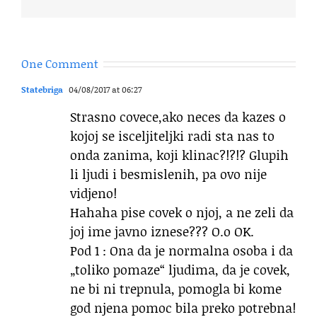
One Comment
Statebriga
04/08/2017 at 06:27
Strasno covece,ako neces da kazes o
kojoj se isceljiteljki radi sta nas to
onda zanima, koji klinac?!?!? Glupih
li ljudi i besmislenih, pa ovo nije
vidjeno!
Hahaha pise covek o njoj, a ne zeli da
joj ime javno iznese??? O.o OK.
Pod 1 : Ona da je normalna osoba i da
„toliko pomaze“ ljudima, da je covek,
ne bi ni trepnula, pomogla bi kome
god njena pomoc bila preko potrebna!