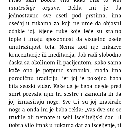
unutrašnje organe
. Rekla mi je da
jednostavno sve oseti pod prstima, ima
osećaj u rukama za koji ne ume da objasni
odakle joj. Njene ruke koje leče su stalno
tople i imaju sposobnost da vizuelno osete
unutrašnjost tela. Nema kod nje nikakve
koncentacije ili meditacija, dok radi slobodno
ćaska sa okolinom ili pacijentom. Kako sama
kaže ona je potpuno samouka, mada ima
porodičnu tradiciju, jer joj je pokojna baba
bila seoski vidar. Kaže da je baba negde pred
smrt pozvala njih tri sestre i zamolila ih da
joj izmasiraju noge. Sve tri su joj masirale
noge a onda im je baba rekla: „Vas dve ste se
trudile ali nemate u sebi isceliteljski dar. Ti
Dobra Vilo imaš u rukama dar za isceljenje, ti