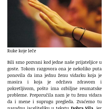
Ruke koje leče
Bili smo pozvani kod jedne naše prijateljice u
goste. Tokom razgovora ona je nekoliko puta
ponovila da ima jednu ženu vidarku koja je
masira i koja je održava zdravom i
pokretljivom, pošto ima ozbiljne reumatske
probleme. Preporučila nam je tu ženu vidara
da i mene i suprugu pregleda. Zvaćemo tu
narodnu isceliteljku u tekstu
Dobra Vila
, jer