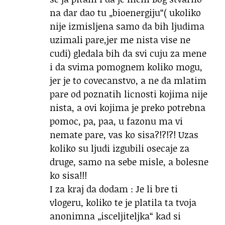
na dar dao tu „bioenergiju“( ukoliko
nije izmisljena samo da bih ljudima
uzimali pare,jer me nista vise ne
cudi) gledala bih da svi cuju za mene
i da svima pomognem koliko mogu,
jer je to covecanstvo, a ne da mlatim
pare od poznatih licnosti kojima nije
nista, a ovi kojima je preko potrebna
pomoc, pa, paa, u fazonu ma vi
nemate pare, vas ko sisa?!?!?! Uzas
koliko su ljudi izgubili osecaje za
druge, samo na sebe misle, a bolesne
ko sisa!!!
I za kraj da dodam : Je li bre ti
vlogeru, koliko te je platila ta tvoja
anonimna „isceljiteljka“ kad si