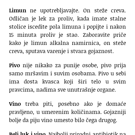
Limun
ne upotrebljavajte. On steže creva.
Odličan je lek za proliv, kada imate stalne
stolice iscedite pola limuna i popijte i nakon
15 minuta proliv je stao. Zaboravite priče
kako je limun alkalna namirnica, on steže
creva, sputava varenje i stvara gojaznost.
Pivo
nije nikako za punije osobe, pivo prija
samo mršavim i suvim osobama. Pivo u sebi
ima dosta kvasca koji širi telo u svim
pravcima, nadima sve unutrašnje organe.
Vino
treba piti, posebno ako je domaće
pravljeno, u umerenim količinama. Gojazniji
bolje da piju vino umesto bilo čega drugog.
Beli luk i vino
. Najbolji prirodni antibiotik na