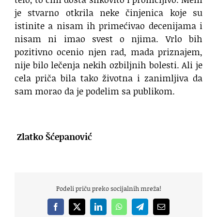
je stvarno otkrila neke činjenica koje su
istinite a nisam ih primećivao decenijama i
nisam ni imao svest o njima. Vrlo bih
pozitivno ocenio njen rad, mada priznajem,
nije bilo lečenja nekih ozbiljnih bolesti. Ali je
cela priča bila tako životna i zanimljiva da
sam morao da je podelim sa publikom.
Zlatko Šćepanović
Podeli priču preko socijalnih mreža!
Facebook
X
LinkedIn
WhatsApp
Telegram
Email