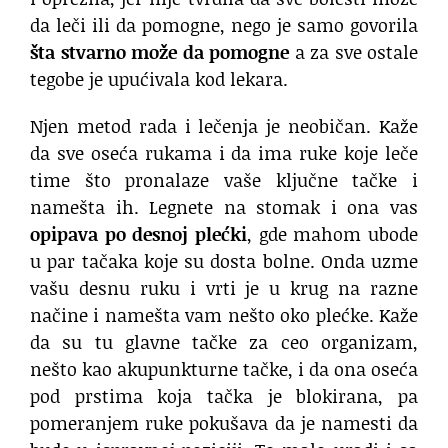
da leči ili da pomogne, nego je samo govorila
šta stvarno može da pomogne
a za sve ostale
tegobe je upućivala kod lekara.
Njen metod rada i lečenja je neobičan. Kaže
da sve oseća rukama i da ima ruke koje leče
time što pronalaze vaše ključne tačke i
namešta ih. Legnete na stomak i ona vas
opipava po desnoj plećki
, gde mahom ubode
u par tačaka koje su dosta bolne. Onda uzme
vašu desnu ruku i vrti je u krug na razne
načine i namešta vam nešto oko plećke. Kaže
da su tu glavne tačke za ceo organizam,
nešto kao akupunkturne tačke, i da ona oseća
pod prstima koja tačka je blokirana, pa
pomeranjem ruke pokušava da je namesti da