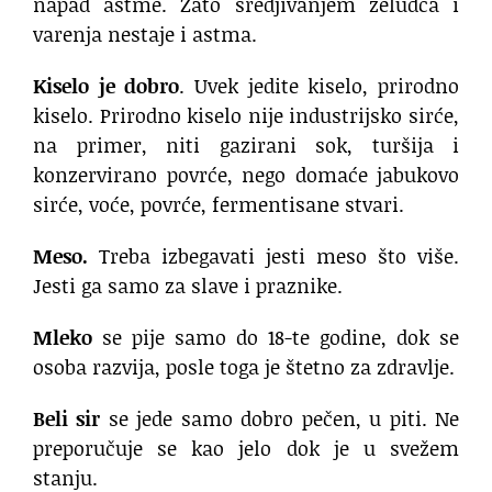
napad astme. Zato sredjivanjem želudca i
varenja nestaje i astma.
Kiselo je dobro
. Uvek jedite kiselo, prirodno
kiselo. Prirodno kiselo nije industrijsko sirće,
na primer, niti gazirani sok, turšija i
konzervirano povrće, nego domaće jabukovo
sirće, voće, povrće, fermentisane stvari.
Meso.
Treba izbegavati jesti meso što više.
Jesti ga samo za slave i praznike.
Mleko
se pije samo do 18-te godine, dok se
osoba razvija, posle toga je štetno za zdravlje.
Beli sir
se jede samo dobro pečen, u piti. Ne
preporučuje se kao jelo dok je u svežem
stanju.