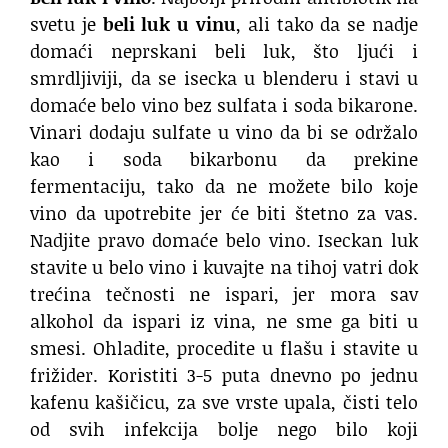
svetu je
beli luk u vinu
, ali tako da se nadje
domaći neprskani beli luk, što ljući i
smrdljiviji, da se isecka u blenderu i stavi u
domaće belo vino bez sulfata i soda bikarone.
Vinari dodaju sulfate u vino da bi se održalo
kao i soda bikarbonu da prekine
fermentaciju, tako da ne možete bilo koje
vino da upotrebite jer će biti štetno za vas.
Nadjite pravo domaće belo vino. Iseckan luk
stavite u belo vino i kuvajte na tihoj vatri dok
trećina tečnosti ne ispari, jer mora sav
alkohol da ispari iz vina, ne sme ga biti u
smesi. Ohladite, procedite u flašu i stavite u
frižider. Koristiti 3-5 puta dnevno po jednu
kafenu kašičicu, za sve vrste upala, čisti telo
od svih infekcija bolje nego bilo koji