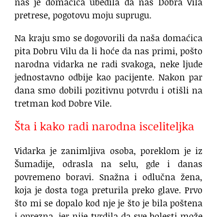
nas je domaćica ubedila da nas Dobra Vila
pretrese, pogotovu moju suprugu.
Na kraju smo se dogovorili da naša domaćica
pita Dobru Vilu da li hoće da nas primi, pošto
narodna vidarka ne radi svakoga, neke ljude
jednostavno odbije kao pacijente. Nakon par
dana smo dobili pozitivnu potvrdu i otišli na
tretman kod Dobre Vile.
Šta i kako radi narodna isceliteljka
Vidarka je zanimljiva osoba, poreklom je iz
Šumadije, odrasla na selu, gde i danas
povremeno boravi. Snažna i odlučna žena,
koja je dosta toga preturila preko glave. Prvo
što mi se dopalo kod nje je što je bila poštena
i oprezna, jer nije tvrdila da sve bolesti može