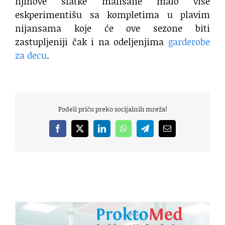
njihove slatke mališane malo više
eskperimentišu sa kompletima u plavim
nijansama koje će ove sezone biti
zastupljeniji čak i na odeljenjima
garderobe
za decu
.
Podeli priču preko socijalnih mreža!
Facebook
X
LinkedIn
WhatsApp
Telegram
Email