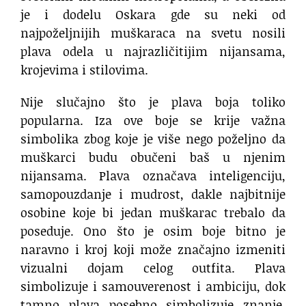
je i dodelu Oskara gde su neki od
najpoželjnijih muškaraca na svetu nosili
plava odela u najrazličitijim nijansama,
krojevima i stilovima.
Nije slučajno što je plava boja toliko
popularna. Iza ove boje se krije važna
simbolika zbog koje je više nego poželjno da
muškarci budu obučeni baš u njenim
nijansama. Plava označava inteligenciju,
samopouzdanje i mudrost, dakle najbitnije
osobine koje bi jedan muškarac trebalo da
poseduje. Ono što je osim boje bitno je
naravno i kroj koji može značajno izmeniti
vizualni dojam celog outfita. Plava
simbolizuje i samouverenost i ambiciju, dok
tamno plava posebno simbolizuje znanje,