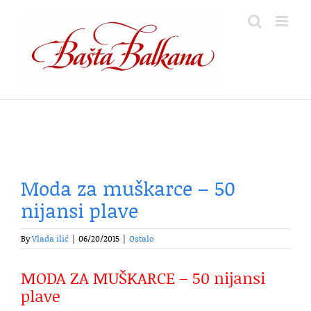
Skip
to
content
Moda za muškarce – 50
nijansi plave
By
Vlada ilić
|
06/20/2015
|
Ostalo
MODA ZA MUŠKARCE – 50 nijansi
plave