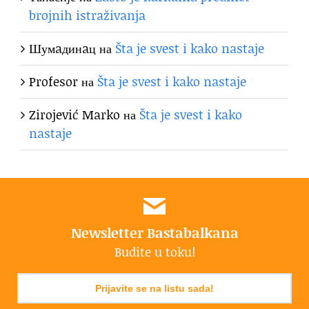
brojnih istraživanja
Шумaдинaц
на
Šta je svest i kako nastaje
Profesor
на
Šta je svest i kako nastaje
Zirojević Marko
на
Šta je svest i kako
nastaje
Newsletter Bastabalkana
Budite u toku!
Prijavite se na listu sada!