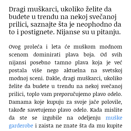
Dragi muškarci, ukoliko želite da
budete u trendu na nekoj svečanoj
prilici, saznajte šta je neophodno da
to i postignete. Nijanse su u pitanju.
Ovog proleća i leta će muškom modnom
scenom dominirati plava boja. Od svih
nijansi posebno tamno plava koja je već
postala više nego aktuelna na svetskoj
modnoj sceni. Dakle, dragi muškarci, ukoliko
želite da budete u trendu na nekoj svečanoj
prilici, toplo vam preporučujemo plavo odelo.
Damama koje kupuju za svoje jače polovile,
takođe savetujemo plavo odelo. Kada mislite
da ste se izgubile na odeljenju
muške
garderobe
i zaista ne znate šta da mu kupite