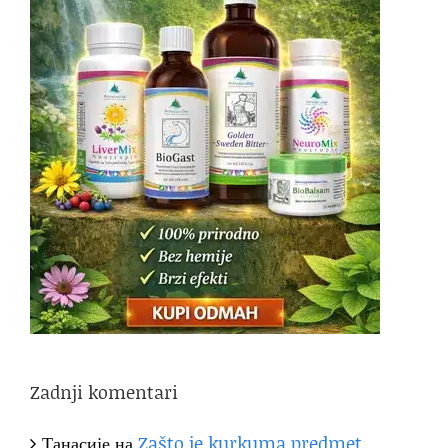
Zadnji komentari
Танасије
на
Zašto je kurkuma predmet