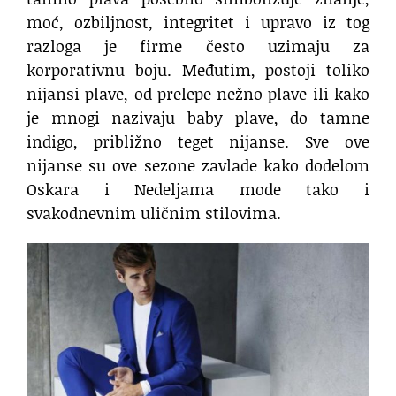
moć, ozbiljnost, integritet i upravo iz tog
razloga je firme često uzimaju za
korporativnu boju. Međutim, postoji toliko
nijansi plave, od prelepe nežno plave ili kako
je mnogi nazivaju baby plave, do tamne
indigo, približno teget nijanse. Sve ove
nijanse su ove sezone zavlade kako dodelom
Oskara i Nedeljama mode tako i
svakodnevnim uličnim stilovima.