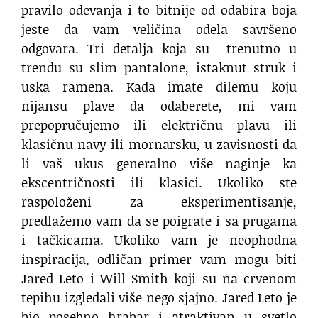
pravilo odevanja i to bitnije od odabira boja
jeste da vam veličina odela savršeno
odgovara. Tri detalja koja su trenutno u
trendu su slim pantalone, istaknut struk i
uska ramena. Kada imate dilemu koju
nijansu plave da odaberete, mi vam
prepopručujemo ili električnu plavu ili
klasičnu navy ili mornarsku, u zavisnosti da
li vaš ukus generalno više naginje ka
ekscentričnosti ili klasici. Ukoliko ste
raspoloženi za eksperimentisanje,
predlažemo vam da se poigrate i sa prugama
i tačkicama. Ukoliko vam je neophodna
inspiracija, odličan primer vam mogu biti
Jared Leto i Will Smith koji su na crvenom
tepihu izgledali više nego sjajno. Jared Leto je
bio posebno hrabar i atraktivan u svetlo