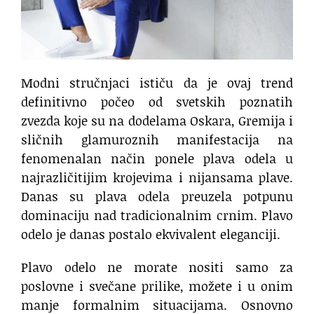
Modni stručnjaci ističu da je ovaj trend
definitivno počeo od svetskih poznatih
zvezda koje su na dodelama Oskara, Gremija i
sličnih glamuroznih manifestacija na
fenomenalan način ponele plava odela u
najrazličitijim krojevima i nijansama plave.
Danas su plava odela preuzela potpunu
dominaciju nad tradicionalnim crnim. Plavo
odelo je danas postalo ekvivalent eleganciji.
Plavo odelo ne morate nositi samo za
poslovne i svečane prilike, možete i u onim
manje formalnim situacijama. Osnovno