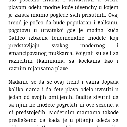
plavom odelu modne kuće Givenchy u kojem
je zaista mamio poglede svih prisutnih. Ovaj
trend je počeo da bude popularan i Balkanu,
pogotovu u Hrvatskoj gde je modna kuća
Galileo izbacila fenomenalne modele koji
predstavljaju svakog modernog i
emancipovanog muškarca. Poigrali su se i sa
različitim tkaninama, sa kockama kao i
raznim nijansama plave.
Nadamo se da se ovaj trend i vama dopada
koliko nama i da ćete plavo odelo uvrstiti u
jedan od svojih omiljenih. Budite sigurni da
sa njim ne možete pogrešiti ni ove sezone, a
ni predstojećih. Modernim mamama takođe
predlažemo da kada je u pitanju odeća za