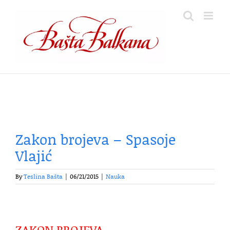
Skip
to
content
Zakon brojeva – Spasoje
Vlajić
By
Teslina Bašta
|
06/21/2015
|
Nauka
ZAKON BROJEVA