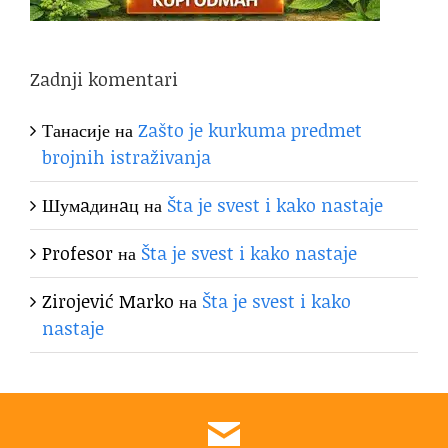
Zadnji komentari
Танасије
на
Zašto je kurkuma predmet
brojnih istraživanja
Шумaдинaц
на
Šta je svest i kako nastaje
Profesor
на
Šta je svest i kako nastaje
Zirojević Marko
на
Šta je svest i kako
nastaje