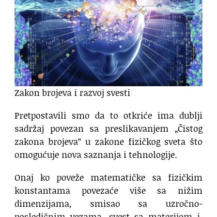
Zakon brojeva i razvoj svesti
Pretpostavili smo da to otkriće ima dublji
sadržaj povezan sa preslikavanjem „Čistog
zakona brojeva“ u zakone fizičkog sveta što
omogućuje nova saznanja i tehnologije.
Onaj ko poveže matematičke sa fizičkim
konstantama povezaće više sa nižim
dimenzijama, smisao sa uzročno-
posledičnim vezama, svest sa materijom i,