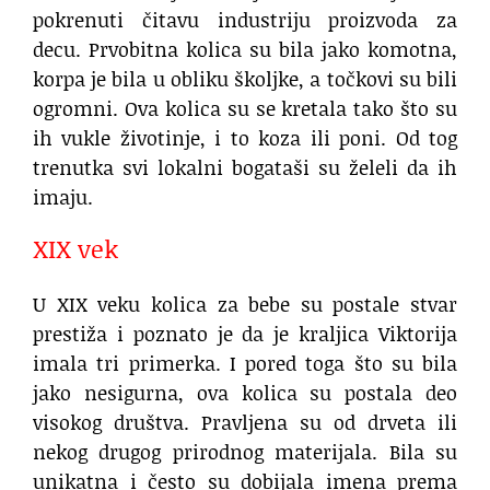
pokrenuti čitavu industriju proizvoda za
decu. Prvobitna kolica su bila jako komotna,
korpa je bila u obliku školjke, a točkovi su bili
ogromni. Ova kolica su se kretala tako što su
ih vukle životinje, i to koza ili poni. Od tog
trenutka svi lokalni bogataši su želeli da ih
imaju.
XIX vek
U XIX veku kolica za bebe su postale stvar
prestiža i poznato je da je kraljica Viktorija
imala tri primerka. I pored toga što su bila
jako nesigurna, ova kolica su postala deo
visokog društva. Pravljena su od drveta ili
nekog drugog prirodnog materijala. Bila su
unikatna i često su dobijala imena prema