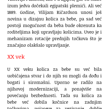
izum jedva dočekali egipatski plemići. Ali već
1889. Godine, Vilijam Ričardson unosi još
novina u dizajnu kolica za bebe, pa sad već
postoji mogućnost da beba bude okrenuta ka
roditeljima koji upravljaju kolicima. Uveo je i
mehanizam rotacije prednjih točkova što je
značajno olakšalo upravljanje.
XX vek
U XX veku kolica za bebe su već bila
uobičajena stvar i do njih su mogli da dođu i
bogati i siromašni. Uporno se radilo na
njihovoj modernizaciji, a ponajviše na
povećanju bezbednosti. Tada su kolica za
bebe već dobila kočnice na zadnjim
točkovima, pojaseve za vezivanje, dublje