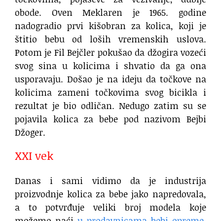
obode. Oven Meklaren je 1965. godine
nadogradio prvi kišobran za kolica, koji je
štitio bebu od loših vremenskih uslova.
Potom je Fil Bejčler pokušao da džogira vozeći
svog sina u kolicima i shvatio da ga ona
usporavaju. Došao je na ideju da točkove na
kolicima zameni točkovima svog bicikla i
rezultat je bio odličan. Nedugo zatim su se
pojavila kolica za bebe pod nazivom Bejbi
Džoger.
XXI vek
Danas i sami vidimo da je industrija
proizvodnje kolica za bebe jako napredovala,
a to potvrđuje veliki broj modela koje
možemo naći
u prodavnicama bebi opreme
.