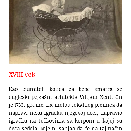
XVIII vek
Kao izumitelj kolica za bebe smatra se
engleski pejzažni arhitekta Vilijam Kent. On
je 1733. godine, na molbu lokalnog plemića da
napravi neku igračku njegovoj deci, napravio
igračku na točkovima sa korpom u kojoj su
deca sedela. Nije ni sanjao da će na taj način