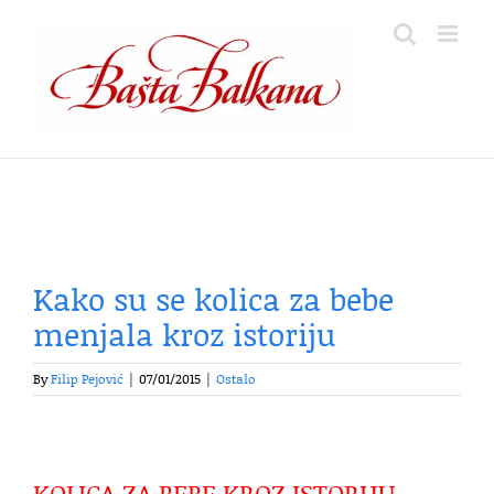
Skip
to
content
Kako su se kolica za bebe
menjala kroz istoriju
By
Filip Pejović
|
07/01/2015
|
Ostalo
KOLICA ZA BEBE KROZ ISTORIJU