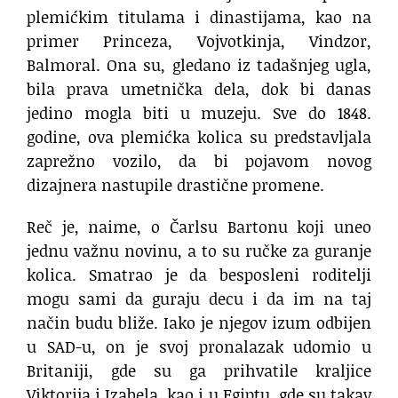
plemićkim titulama i dinastijama, kao na
primer Princeza, Vojvotkinja, Vindzor,
Balmoral. Ona su, gledano iz tadašnjeg ugla,
bila prava umetnička dela, dok bi danas
jedino mogla biti u muzeju. Sve do 1848.
godine, ova plemićka kolica su predstavljala
zaprežno vozilo, da bi pojavom novog
dizajnera nastupile drastične promene.
Reč je, naime, o Čarlsu Bartonu koji uneo
jednu važnu novinu, a to su ručke za guranje
kolica. Smatrao je da besposleni roditelji
mogu sami da guraju decu i da im na taj
način budu bliže. Iako je njegov izum odbijen
u SAD-u, on je svoj pronalazak udomio u
Britaniji, gde su ga prihvatile kraljice
Viktorija i Izabela, kao i u Egiptu, gde su takav