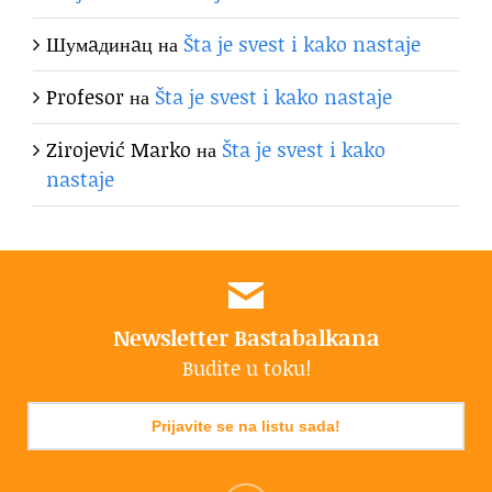
Шумaдинaц
на
Šta je svest i kako nastaje
Profesor
на
Šta je svest i kako nastaje
Zirojević Marko
на
Šta je svest i kako
nastaje
Newsletter Bastabalkana
Budite u toku!
Prijavite se na listu sada!