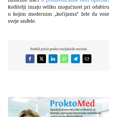
Roditelji imaju veliku mogućnost pri odabiru
u kojim modernim „kočijama“ žele da voze
svoje anđele.
Podeli priču preko socijalnih mreža!
Facebook
X
LinkedIn
WhatsApp
Telegram
Email