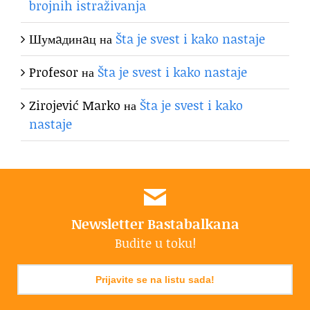
brojnih istraživanja
Шумaдинaц
на
Šta je svest i kako nastaje
Profesor
на
Šta je svest i kako nastaje
Zirojević Marko
на
Šta je svest i kako
nastaje
Newsletter Bastabalkana
Budite u toku!
Prijavite se na listu sada!