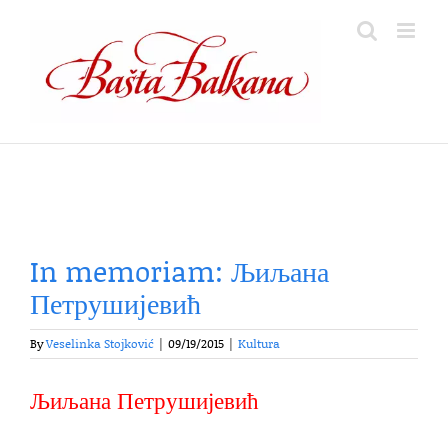
Skip
to
content
In memoriam: Љиљана
Петрушијевић
By
Veselinka Stojković
|
09/19/2015
|
Kultura
Љиљана Петрушијевић