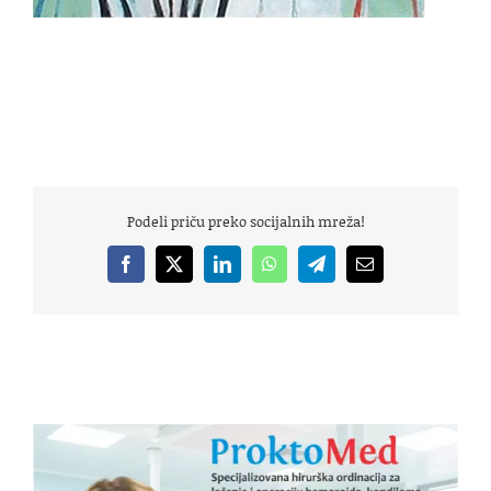
Podeli priču preko socijalnih mreža!
Facebook
X
LinkedIn
WhatsApp
Telegram
Email