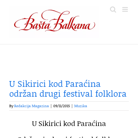
Skip
to
content
U Sikirici kod Paraćina
održan drugi festival folklora
By
Redakcija Magazina
|
09/11/2015
|
Muzika
U Sikirici kod Paraćina