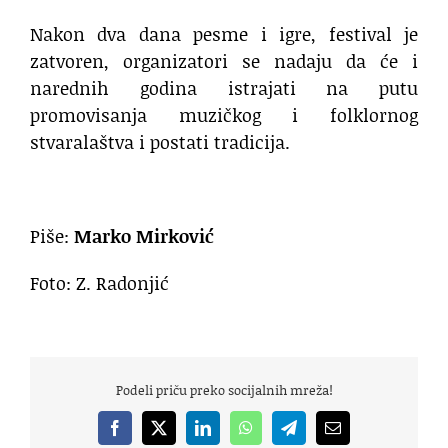
Nakon dva dana pesme i igre, festival je
zatvoren, organizatori se nadaju da će i
narednih godina istrajati na putu
promovisanja muzičkog i folklornog
stvaralaštva i postati tradicija.
Piše:
Marko Mirković
Foto: Z. Radonjić
Podeli priču preko socijalnih mreža!
Facebook
X
LinkedIn
WhatsApp
Telegram
Email