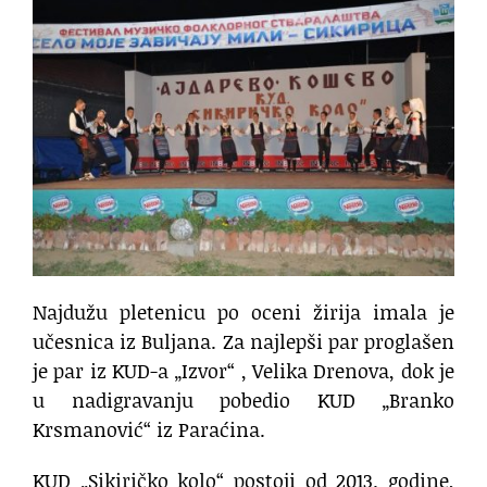
Najdužu pletenicu po oceni žirija imala je
učesnica iz Buljana. Za najlepši par proglašen
je par iz KUD-a „Izvor“ , Velika Drenova, dok je
u nadigravanju pobedio KUD „Branko
Krsmanović“ iz Paraćina.
KUD „Sikiričko kolo“ postoji od 2013. godine,