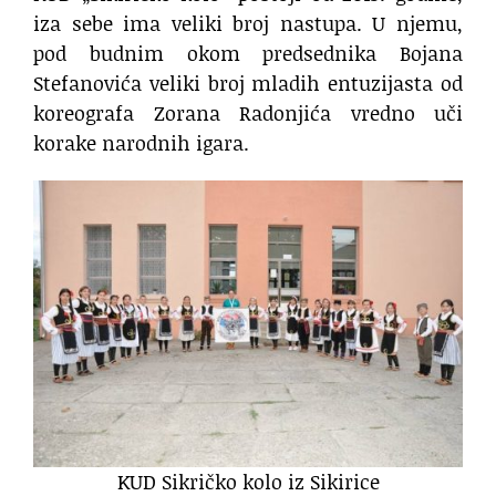
iza sebe ima veliki broj nastupa. U njemu,
pod budnim okom predsednika Bojana
Stefanovića veliki broj mladih entuzijasta od
koreografa Zorana Radonjića vredno uči
korake narodnih igara.
KUD Sikričko kolo iz Sikirice