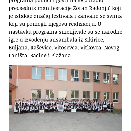
predsednik manifestacije Zoran Radonjić koji
je istakao značaj festivala i zahvalio se svima
koji su pomogli njegovu realizaciju. U
nastavku programa smenjivale su se narodne
igre u izvođenju ansambala iz Sikirice,
Buljana, Raševice, Vitoševca, Vitkovca, Novog
Laništa, Bačine i Plažana.