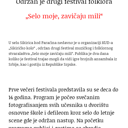
Održan je drugi festival folklora
„Selo moje, zavičaju mili“
U selu Sikirica kod Paraćina nedavno je u organizaciji KUD-a
„Sikiričko kolo“ , održan drugi festival muzičkog i folklornog
stvaralaštva „Selo moje zavičaju mili“. Publika je dva dana
koliko je festival trajao mogli da vidi igre brojnih ansambala iz
Srbije, kao i gostiju iz Republike Srpske.
Prve večeri festivala predstavila su se deca do
14 godina. Program je počeo svečanim
fotografisanjem svih učesnika u dvorištu
osnovne škole i defileom kroz selo do letnje
scene gde je održan nastup. Na početku
programa publici i gostima se obradio