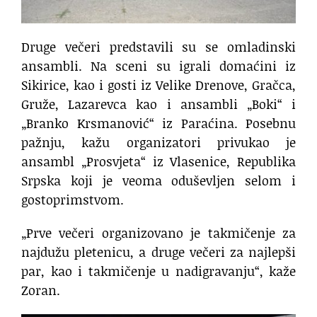
Druge večeri predstavili su se omladinski
ansambli. Na sceni su igrali domaćini iz
Sikirice, kao i gosti iz Velike Drenove, Gračca,
Gruže, Lazarevca kao i ansambli „Boki“ i
„Branko Krsmanović“ iz Paraćina. Posebnu
pažnju, kažu organizatori privukao je
ansambl „Prosvjeta“ iz Vlasenice, Republika
Srpska koji je veoma oduševljen selom i
gostoprimstvom.
„Prve večeri organizovano je takmičenje za
najdužu pletenicu, a druge večeri za najlepši
par, kao i takmičenje u nadigravanju“, kaže
Zoran.