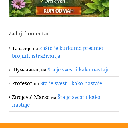
Zadnji komentari
Танасије
на
Zašto je kurkuma predmet
brojnih istraživanja
Шумaдинaц
на
Šta je svest i kako nastaje
Profesor
на
Šta je svest i kako nastaje
Zirojević Marko
на
Šta je svest i kako
nastaje