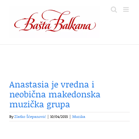
Skip
to
content
Anastasia je vredna i
neobična makedonska
muzička grupa
By
Zlatko Šćepanović
|
10/04/2015
|
Muzika