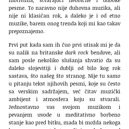
motivima, stvarajući neobične i duboke
pesme. To naravno nije duhovna muzika, ali
nije ni klasičan rok, a daleko je i od etno
muzike, barem onog trenda koji mi kao takav
prepoznajemo.
Prvi put kada sam ih čuo prvi utisak mi je da
su nalik na britanske
dark rock
bendove, ali
sam posle nekoliko slušanja shvatio da su
daleko slojevitiji i dublji od bilo kog rok
sastava, što našeg što stranog. Nije tu samo
u pitanju tekst njihovih pesmi, koje su često
sa verskim sadržajem, već čitav muzički
ambijent i atmosfera koju su stvarali.
Jednostavno vas svojom muzikom i
pevanjem uvode u meditativno borbeno
stanje kao pred bitku, mada bi možda nekoga