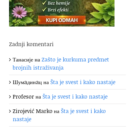
Zadnji komentari
Танасије
на
Zašto je kurkuma predmet
brojnih istraživanja
Шумaдинaц
на
Šta je svest i kako nastaje
Profesor
на
Šta je svest i kako nastaje
Zirojević Marko
на
Šta je svest i kako
nastaje