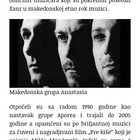
odličnih muzičara koji su pokrenuli poseban
žanr u makedonskoj etno rok muzici.
Makedonska grupa Anastasia
Otpočeli su sa radom 1990 godine kao
nastavak grupe Aporea i trajali do 2005
godine a upamćeni su po briljantnoj muzici
za čuveni i nagradjivani film „Pre kiše“ koji je