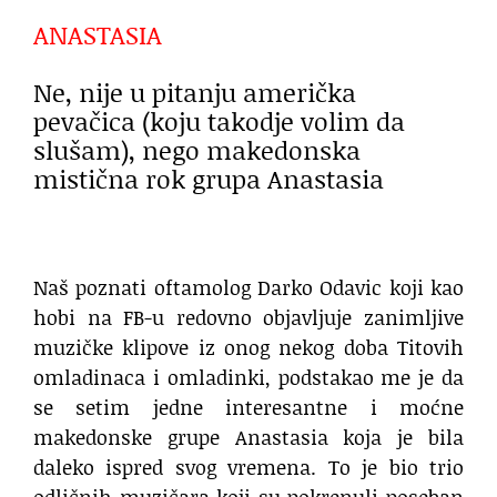
ANASTASIA
Ne, nije u pitanju američka
pevačica (koju takodje volim da
slušam), nego makedonska
mistična rok grupa Anastasia
Naš poznati oftamolog Darko Odavic koji kao
hobi na FB-u redovno objavljuje zanimljive
muzičke klipove iz onog nekog doba Titovih
omladinaca i omladinki, podstakao me je da
se setim jedne interesantne i moćne
makedonske grupe Anastasia koja je bila
daleko ispred svog vremena. To je bio trio