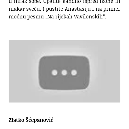
u mrak sobe. Upalite kandilo ispred ikone ili
makar sveću. I pustite Anastasiju i na primer
moćnu pesmu „Na rijekah Vavilonskih“.
Zlatko Šćepanović