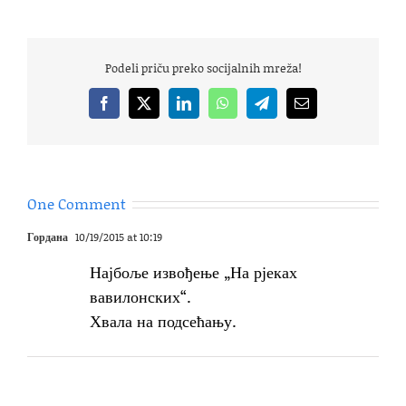
Podeli priču preko socijalnih mreža!
Facebook
X
LinkedIn
WhatsApp
Telegram
Email
One Comment
Гордана
10/19/2015 at 10:19
Најбоље извођење „На рјеках
вавилонских“.
Хвала на подсећању.