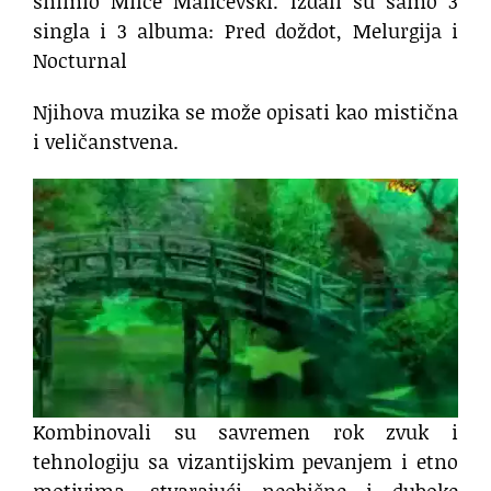
snimio Milče Mančevski. Izdali su samo 3
singla i 3 albuma: Pred doždot, Melurgija i
Nocturnal
Njihova muzika se može opisati kao mistična
i veličanstvena.
Kombinovali su savremen rok zvuk i
tehnologiju sa vizantijskim pevanjem i etno