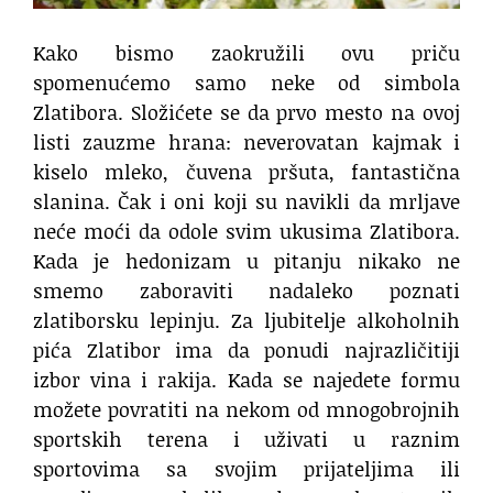
Kako bismo zaokružili ovu priču
spomenućemo samo neke od simbola
Zlatibora. Složićete se da prvo mesto na ovoj
listi zauzme hrana: neverovatan kajmak i
kiselo mleko, čuvena pršuta, fantastična
slanina. Čak i oni koji su navikli da mrljave
neće moći da odole svim ukusima Zlatibora.
Kada je hedonizam u pitanju nikako ne
smemo zaboraviti nadaleko poznati
zlatiborsku lepinju. Za ljubitelje alkoholnih
pića Zlatibor ima da ponudi najrazličitiji
izbor vina i rakija. Kada se najedete formu
možete povratiti na nekom od mnogobrojnih
sportskih terena i uživati u raznim
sportovima sa svojim prijateljima ili