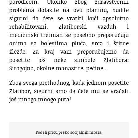
porodicom. Ukoliko zbog zdravstvenih
problema dolazite na ovu planinu, budite
sigurni da ćete se vratiti kući apsolutno
rehabilitovani. Zlatiborski vazduh i
medicinski tretman se posebno preporučuju
onima sa bolestima pluća, srca i štitne
žlezde. Za kraj vam preporučujemo da
posetite još neke simbole Zlatibora:
Sirogojno, okolne manastire, pećine…
Zbog svega prethodnog, kada jednom posetite
Zlatibor, sigurni smo da ćete mu se vraćati
još mnogo mnogo puta!
Podeli priču preko socijalnih mreža!