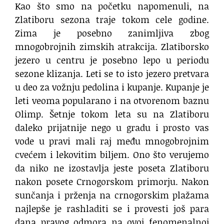
Kao što smo na početku napomenuli, na
Zlatiboru sezona traje tokom cele godine.
Zima je posebno zanimljiva zbog
mnogobrojnih zimskih atrakcija. Zlatiborsko
jezero u centru je posebno lepo u periodu
sezone klizanja. Leti se to isto jezero pretvara
u deo za vožnju pedolina i kupanje. Kupanje je
leti veoma popularano i na otvorenom baznu
Olimp. Šetnje tokom leta su na Zlatiboru
daleko prijatnije nego u gradu i prosto vas
vode u pravi mali raj među mnogobrojnim
cvećem i lekovitim biljem. Ono što verujemo
da niko ne izostavlja jeste poseta Zlatiboru
nakon posete Crnogorskom primorju. Nakon
sunčanja i prženja na crnogorskim plažama
najlepše je rashladiti se i provesti još para
dana pravog odmora na ovoj fenomenalnoj