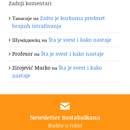
Zadnji komentari
Танасије
на
Zašto je kurkuma predmet
brojnih istraživanja
Шумaдинaц
на
Šta je svest i kako nastaje
Profesor
на
Šta je svest i kako nastaje
Zirojević Marko
на
Šta je svest i kako
nastaje
Newsletter Bastabalkana
Budite u toku!