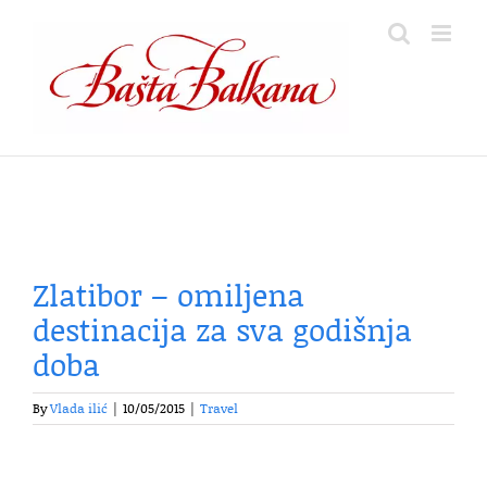
Skip
to
content
Zlatibor – omiljena
destinacija za sva godišnja
doba
By
Vlada ilić
|
10/05/2015
|
Travel