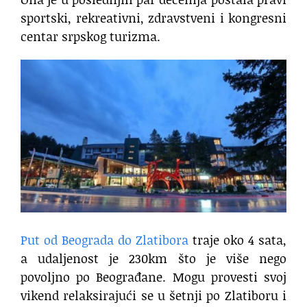
sportski, rekreativni, zdravstveni i kongresni
centar srpskog turizma.
Put od Beograda do Zlatibora
traje oko 4 sata,
a udaljenost je 230km što je više nego
povoljno po Beograđane. Mogu provesti svoj
vikend relaksirajući se u šetnji po Zlatiboru i