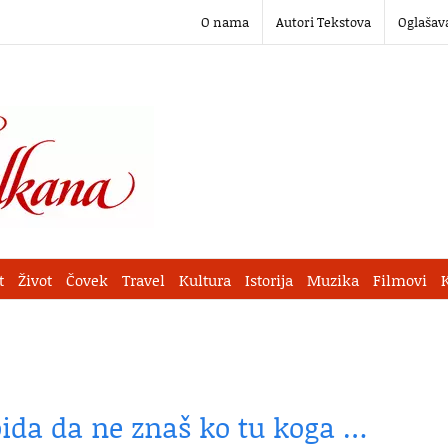
O nama
Autori Tekstova
Oglašav
t
Život
Čovek
Travel
Kultura
Istorija
Muzika
Filmovi
loida da ne znaš ko tu koga …