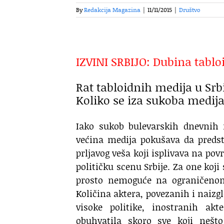
By
Redakcija Magazina
|
11/11/2015
|
Društvo
IZVINI SRBIJO: Dubina tablo
Rat tabloidnih medija u Srbi
Koliko se iza sukoba medija
Iako sukob bulevarskih dnevnih n
većina medija pokušava da predsta
prljavog veša koji isplivava na po
političku scenu Srbije. Za one koj
prosto nemoguće na ograničenom 
Količina aktera, povezanih i naizg
visoke politike, inostranih akt
obuhvatila skoro sve koji nešto