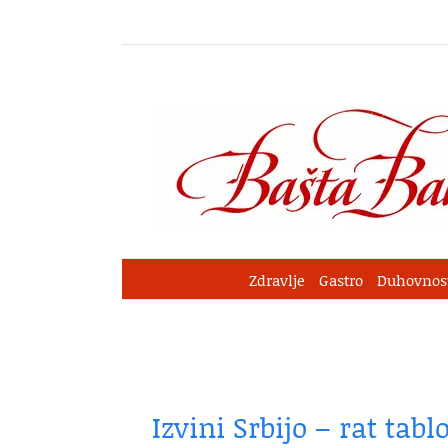
Skip
to
content
Zdravlje
Gastro
Duhovnos
Izvini Srbijo – rat tab