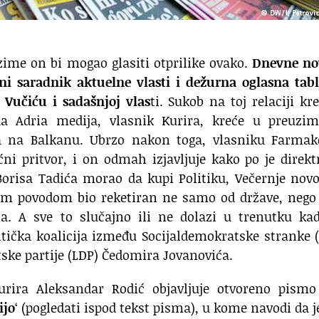
zime on bi mogao glasiti otprilike ovako.
Dnevne no
ni saradnik aktuelne vlasti i dežurna oglasna tab
Vučiću i sadašnjoj vlas
ti. Sukob na toj relaciji kr
a Adria medija, vlasnik Kurira, kreće u preuzim
ista na Balkanu. Ubrzo nakon toga, vlasniku Farma
ćni pritvor, i on odmah izjavljuje kako po je dire
Borisa Tadića morao da kupi Politiku, Večernje novo
tim povodom bio reketiran ne samo od države, nego
a. A sve to slučajno ili ne dolazi u trenutku kad
tička koalicija između Socijaldemokratske stranke 
ske partije (LDP) Čedomira Jovanovića.
rira Aleksandar Rodić objavljuje otvoreno pismo
ijo
‘ (pogledati ispod tekst pisma), u kome navodi da j