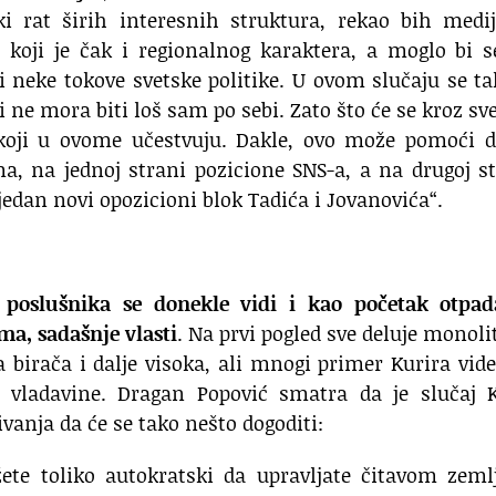
i rat širih interesnih struktura, rekao bih medij
 koji je čak i regionalnog karaktera, a moglo bi s
i neke tokove svetske politike. U ovom slučaju se t
i ne mora biti loš sam po sebi. Zato što će se kroz sv
 koji u ovome učestvuju. Dakle, ovo može pomoći d
a, na jednoj strani pozicione SNS-a, a na drugoj s
 jedan novi opozicioni blok Tadića i Jovanovića“.
poslušnika se donekle vidi i kao početak otpad
ma, sadašnje vlasti
. Na prvi pogled sve deluje monoli
ka birača i dalje visoka, ali mnogi primer Kurira vid
 vladavine. Dragan Popović smatra da je slučaj K
vanja da će se tako nešto dogoditi:
ete toliko autokratski da upravljate čitavom zeml