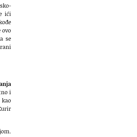
sko-
e ići
akođe
e ovo
a se
trani
anja
tno i
e kao
urir
jom.