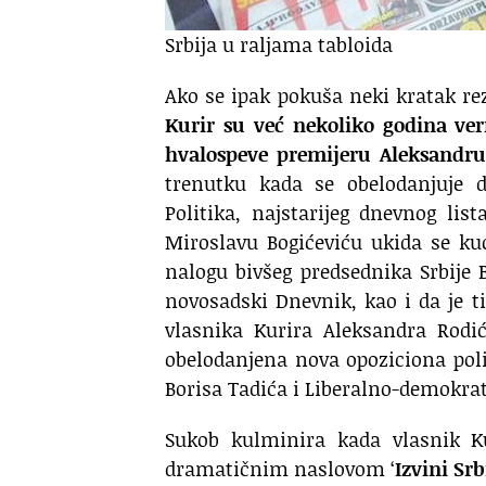
Srbija u raljama tabloida
Ako se ipak pokuša neki kratak re
Kurir su već nekoliko godina ver
hvalospeve premijeru Aleksandru 
trenutku kada se obelodanjuje d
Politika, najstarijeg dnevnog l
Miroslavu Bogićeviću ukida se ku
nalogu bivšeg predsednika Srbije 
novosadski Dnevnik, kao i da je 
vlasnika Kurira Aleksandra Rodić
obelodanjena nova opoziciona poli
Borisa Tadića i Liberalno-demokrat
Sukob kulminira kada vlasnik Ku
dramatičnim naslovom ‘
Izvini Srb