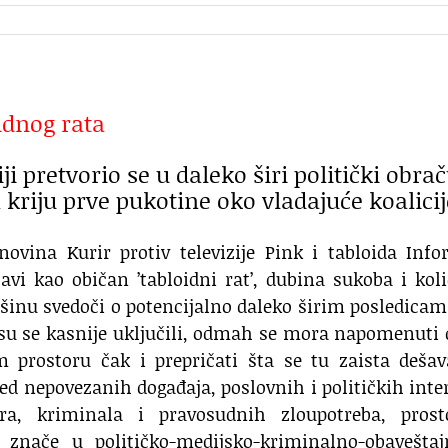
idnog rata
ji pretvorio se u daleko širi politički obra
 kriju prve pukotine oko vladajuće koalicij
ovina Kurir protiv televizije Pink i tabloida Inf
vi kao običan ’tabloidni rat’, dubina sukoba i kol
vršinu svedoči o potencijalno daleko širim posledica
i su se kasnije uključili, odmah se mora napomenuti 
prostoru čak i prepričati šta se tu zaista dešava
led nepovezanih događaja, poslovnih i političkih inte
era, kriminala i pravosudnih zloupotreba, prost
 znače u političko-medijsko-kriminalno-obavešta