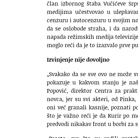
član izbornog štaba Vučićeve Srp
medijima učestvovao u ulepšavan
cenzuru i autocenzuru u svojim n
da se oslobode straha, i da narod
napada režimskih medija televizije
moglo reći da je to izazvalo prve p
Izvinjenje nije dovoljno
„Svakako da se sve ovo ne može sv
pokazuje u kakvom stanju je naš
Popović, direktor Centra za prak
novca, jer su svi akteri, od Pinka
oni već granali kasnije, poznati 
što je važno reći je da Kurir po 
predvodi nikakav front u borbi za 