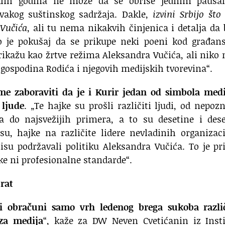
teklih godina ne može da se obriše jednim pauša
svakog suštinskog sadržaja. Dakle,
i
zvini Srbijo št
 Vučić
a
, ali tu nema nikakvih činjenica i detalja da 
vo je pokušaj da se prikupe neki poeni kod građan
 prikažu kao žrtve režima Aleksandra Vučića, ali niko 
o gospodina Rodića i njegovih medijskih tvorevina“.
me zaboraviti da je i Kurir jedan od simbola medi
 ljude
. „Te hajke su prošli različiti ljudi, od nepoz
pa do najsvežijih primera, a to su desetine i des
u, hajke na različite lidere nevladinih organizac
nisu podržavali politiku Aleksandra Vučića. To je p
čke ni profesionalne standarde“.
rat
i obračuni samo vrh ledenog brega sukoba različ
iza medija
“, kaže za DW Neven Cvetićanin iz Insti