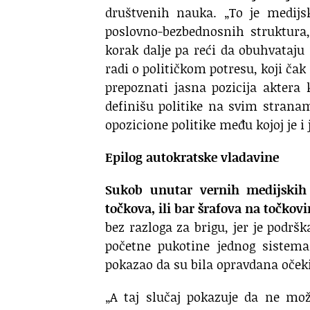
društvenih nauka. „To je medijsk
poslovno-bezbednosnih struktura,
korak dalje pa reći da obuhvataju 
radi o političkom potresu, koji čak 
prepoznati jasna pozicija aktera
definišu politike na svim stranam
opozicione politike među kojoj je i
Epilog autokratske vladavine
Sukob unutar vernih medijskih 
točkova, ili bar šrafova na točkovi
bez razloga za brigu, jer je podrš
početne pukotine jednog sistema
pokazao da su bila opravdana očeki
„A taj slučaj pokazuje da ne mož