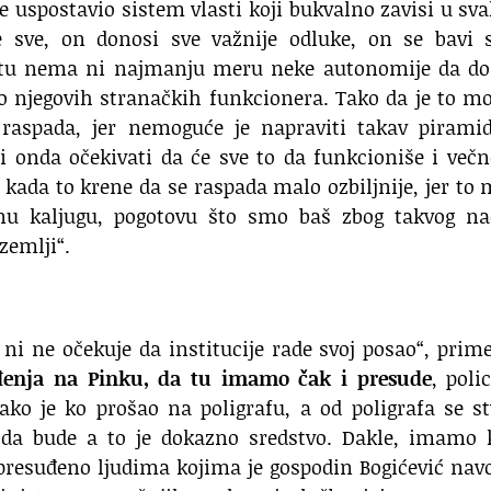
e uspostavio sistem vlasti koji bukvalno zavisi u s
e sve, on donosi sve važnije odluke, on se bavi 
 tu nema ni najmanju meru neke autonomije da do
o njegovih stranačkih funkcionera. Tako da je to m
raspada, jer nemoguće je napraviti takav piramid
 i onda očekivati da će sve to da funkcioniše i več
ti kada to krene da se raspada malo ozbiljnije, jer to
ljnu kaljugu, pogotovu što smo baš zbog takvog na
zemlji“.
ni ne očekuje da institucije rade svoj posao“, prim
đenja na Pinku, da tu imamo čak i presude
, polic
ako je ko prošao na poligrafu, a od poligrafa se s
da bude a to je dokazno sredstvo. Dakle, imamo 
ć presuđeno ljudima kojima je gospodin Bogićević na