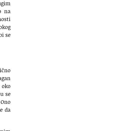
ugim
o na
nosti
tokog
bi se
lično
agan
i oko
su se
. Ono
že da