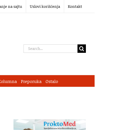
anje na sajtu
Uslovi korišćenja
Kontakt
Search
for:
Kolumna
Preporuka
Ostalo