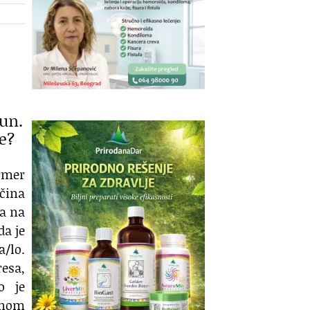
čun.
e?
ormer
ičina
ma na
da je
/lo.
resa,
o je
jnom