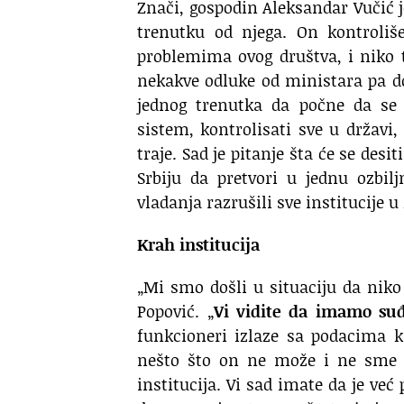
Znači, gospodin Aleksandar Vučić j
trenutku od njega. On kontroliš
problemima ovog društva, i niko
nekakve odluke od ministara pa d
jednog trenutka da počne da se 
sistem, kontrolisati sve u državi,
traje. Sad je pitanje šta će se desi
Srbiju da pretvori u jednu ozbi
vladanja razrušili sve institucije u 
Krah institucija
„Mi smo došli u situaciju da niko 
Popović. „
Vi vidite da imamo su
funkcioneri izlaze sa podacima k
nešto što on ne može i ne sme 
institucija. Vi sad imate da je ve