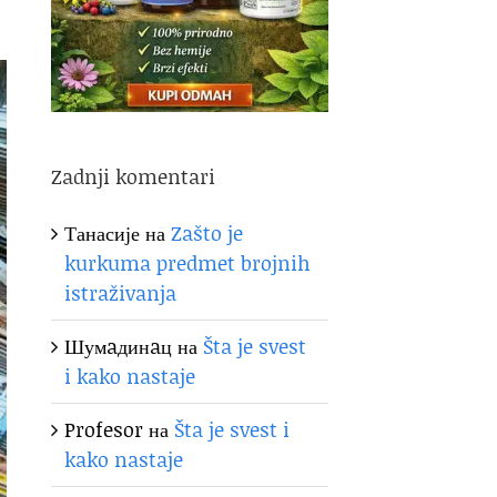
Zadnji komentari
Танасије
на
Zašto je
kurkuma predmet brojnih
istraživanja
Шумaдинaц
на
Šta je svest
i kako nastaje
Profesor
на
Šta je svest i
kako nastaje