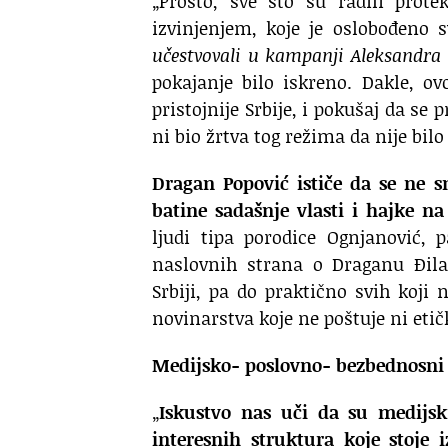
„Prosto, sve što su radili pro
izvinjenjem, koje je oslobođeno 
učestvovali u kampanji Aleksandra
pokajanje bilo iskreno. Dakle, o
pristojnije Srbije, i pokušaj da se
ni bio žrtva tog režima da nije bil
Dragan Popović ističe da se
ne s
batine sadašnje vlasti i hajke na
ljudi tipa porodice Ognjanović, 
naslovnih strana o Draganu Đilas
Srbiji, pa do praktično svih koji 
novinarstva koje ne poštuje ni eti
Medijsko- poslovno- bezbednosni 
„
Iskustvo nas uči da su medijsk
interesnih struktura koje stoje 