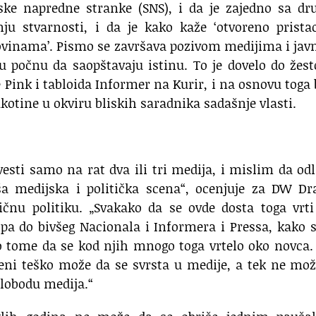
ske napredne stranke (SNS), i da je zajedno sa dr
ju stvarnosti, i da je kako kaže ‘otvoreno prista
ovinama’. Pismo se završava pozivom medijima i jav
u počnu da saopštavaju istinu. To je dovelo do žes
 Pink i tabloida Informer na Kurir, i na osnovu toga 
ukotine u okviru bliskih saradnika sadašnje vlasti.
esti samo na rat dva ili tri medija, i mislim da od
a medijska i politička scena“, ocenjuje za DW Dr
tičnu politiku. „Svakako da se ovde dosta toga vrt
, pa do bivšeg Nacionala i Informera i Pressa, kako 
po tome da se kod njih mnogo toga vrtelo oko novca
meni teško može da se svrsta u medije, a tek ne mo
slobodu medija.“