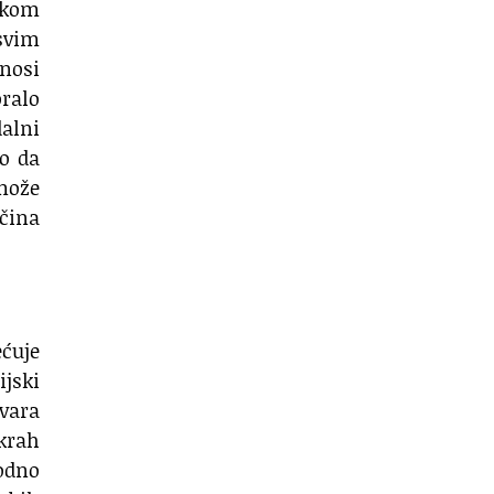
vakom
svim
nosi
oralo
alni
no da
 može
čina
ećuje
ijski
tvara
krah
vodno