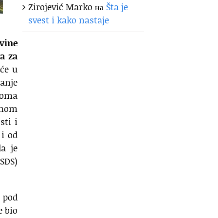
Zirojević Marko
на
Šta je
svest i kako nastaje
vine
la za
eće u
anje
koma
ktnom
sti i
 i od
a je
(SDS)
 pod
e bio