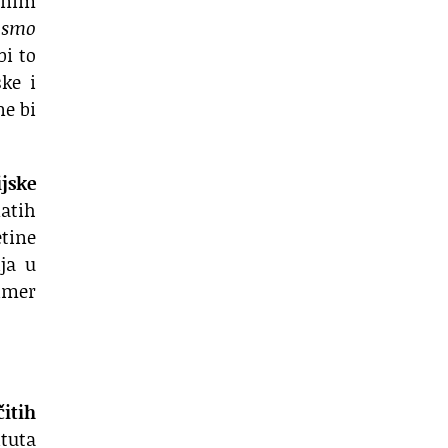
lnim
o smo
bi to
ske i
ne bi
jske
natih
etine
ija u
rimer
itih
tuta