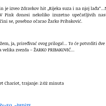
 je izveo Zdravkov hit „Rijeka suza i na njoj lađa“
TV Pink donosi nekoliko izuzetno upečatljivih nas
, čini se, posebno očarao Žarko Pribaković.
m, ja, priređivać ovog priloga!… To će potvrditi dve
ša velika zvezda – ŽARKO PRIBAKOVIĆ…
t Chariot, trajanje: 2:02 minuta
?
v=EQ_–lHDjZE