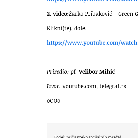
2. video:
Žarko Pribaković – Green G
Klikni(te), dole:
https://www.youtube.com/watch
Priredio:
pf
Velibor Mihić
Izvor:
youtube.com, telegraf.rs
oOOo
Podeli priču preko socijalnih mreža!