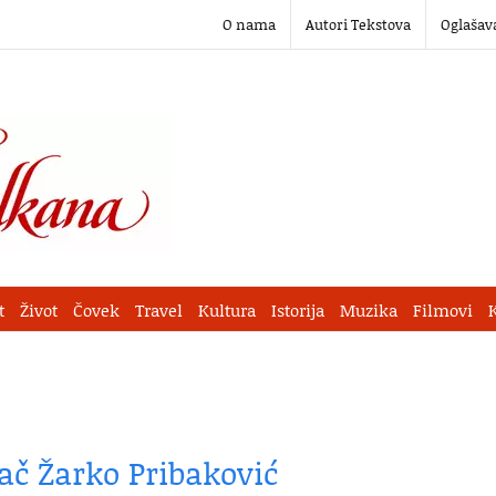
O nama
Autori Tekstova
Oglašav
t
Život
Čovek
Travel
Kultura
Istorija
Muzika
Filmovi
ač Žarko Pribaković