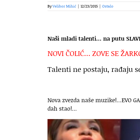
By
Velibor Mihić
|
12/23/2015
|
Ostalo
Naši mladi talenti… na putu SLA
NOVI ČOLIĆ… ZOVE SE ŽARK
Talenti ne postaju, rađaju s
Nova zvezda naše muzike!…EVO GA NO
dah stao!…