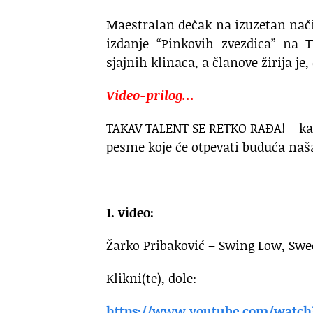
Maestralan dečak na izuzetan način
izdanje “Pinkovih zvezdica” na 
sjajnih klinaca, a članove žirija je
Video-prilog…
TAKAV TALENT SE RETKO RAĐA! – kaže
pesme koje će otpevati buduća na
1. video:
Žarko Pribaković – Swing Low, Swee
Klikni(te), dole:
https://www.youtube.com/watch