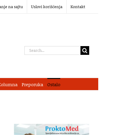
anje na sajtu
Uslovi korišćenja
Kontakt
Search
for:
Kolumna
Preporuka
Ostalo