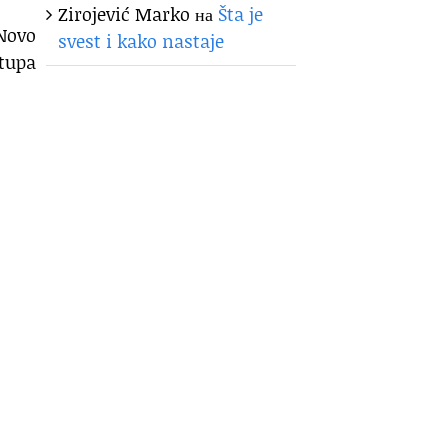
Zirojević Marko
на
Šta je
…Novo
svest i kako nastaje
tupa