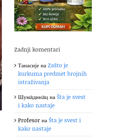
Zadnji komentari
Танасије
на
Zašto je
kurkuma predmet brojnih
istraživanja
Шумaдинaц
на
Šta je svest
i kako nastaje
Profesor
на
Šta je svest i
kako nastaje