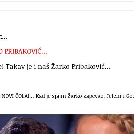
VE…
O PRIBAKOVIĆ…
e! Takav je i naš Žarko Pribaković…
VI ČOLA!… Kad je sjajni Žarko zapevao, Jeleni i Goc