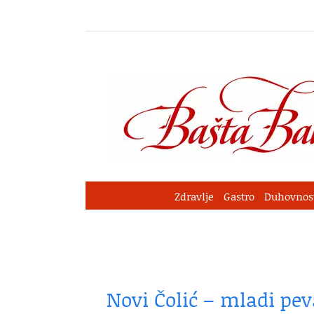
Skip
to
content
Zdravlje
Gastro
Duhovnos
Novi Čolić – mladi pev