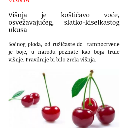
Višnja je koštičavo voće,
osvežavajućeg, slatko-kiselkastog
ukusa
Sočnog ploda, od ružičaste do tamnocrvene
je boje, u narodu poznate kao boja trule
višnje. Pravilnije bi bilo zrela višnja.