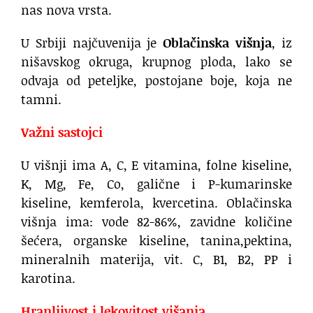
nas nova vrsta.
U Srbiji najčuvenija je
Oblačinska višnja
, iz
nišavskog okruga, krupnog ploda, lako se
odvaja od peteljke, postojane boje, koja ne
tamni.
Važni sastojci
U višnji ima A, C, E vitamina, folne kiseline,
K, Mg, Fe, Co, galične i P-kumarinske
kiseline, kemferola, kvercetina. Oblačinska
višnja ima: vode 82-86%, zavidne količine
šećera, organske kiseline, tanina,pektina,
mineralnih materija, vit. C, B1, B2, PP i
karotina.
Hranljivost i lekovitost višanja