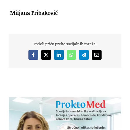
Miljana Pribaković
Podeli priču preko socijalnih mreža!
Facebook
X
LinkedIn
WhatsApp
Telegram
Email