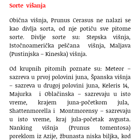
Sorte višanja
Obična višnja, Prunus Cerasus ne nalazi se
kao divlja sorta, od nje potiču sve pitome
sorte. Divlje sorte su: Stepska višnja,
Istočnoamerička peščana višnja, Maljava
(Pustinjska – Kineska) višnja.
Od krupnih pitomih poznate su: Meteor –
sazreva u prvoj polovini juna, Španska višnja
– sazreva u drugoj polovini juna, Keleris 14,
Majurka i Oblačinska – sazrevaju u isto
vreme, krajem juna-početkom jula,
Shattenmorella i Montmorensy – sazrevaju
u isto vreme, kraj jula-početak avgusta.
Nanking višnja (Prunus tomentosa)
poreklom iz Azije, žbunasta niska biljka, kod