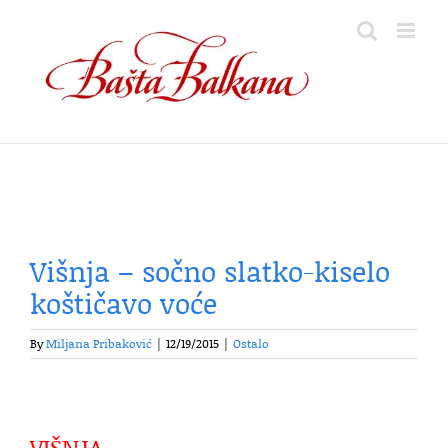
Skip
to
content
Višnja – sočno slatko-kiselo
koštičavo voće
By
Miljana Pribaković
|
12/19/2015
|
Ostalo
VIŠNJA