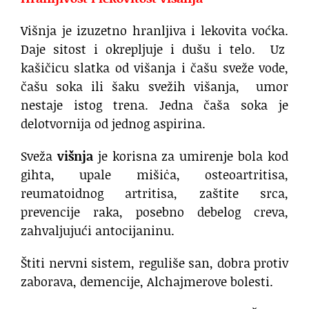
Višnja je izuzetno hranljiva i lekovita voćka.
Daje sitost i okrepljuje i dušu i telo. Uz
kašičicu slatka od višanja i čašu sveže vode,
čašu soka ili šaku svežih višanja, umor
nestaje istog trena. Jedna čaša soka je
delotvornija od jednog aspirina.
Sveža
višnja
je korisna za umirenje bola kod
gihta, upale mišiċa, osteoartritisa,
reumatoidnog artritisa, zaštite srca,
prevencije raka, posebno debelog creva,
zahvaljujući antocijaninu.
Štiti nervni sistem, reguliše san, dobra protiv
zaborava, demencije, Alchajmerove bolesti.