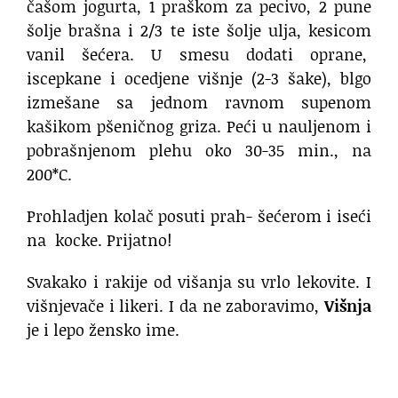
čašom jogurta, 1 praškom za pecivo, 2 pune
šolje brašna i 2/3 te iste šolje ulja, kesicom
vanil šećera. U smesu dodati oprane,
iscepkane i ocedjene višnje (2-3 šake), blgo
izmešane sa jednom ravnom supenom
kašikom pšeničnog griza. Peći u nauljenom i
pobrašnjenom plehu oko 30-35 min., na
200*C.
Prohladjen kolač posuti prah- šećerom i iseći
na kocke. Prijatno!
Svakako i rakije od višanja su vrlo lekovite. I
višnjevače i likeri. I da ne zaboravimo,
Višnja
je i lepo žensko ime.