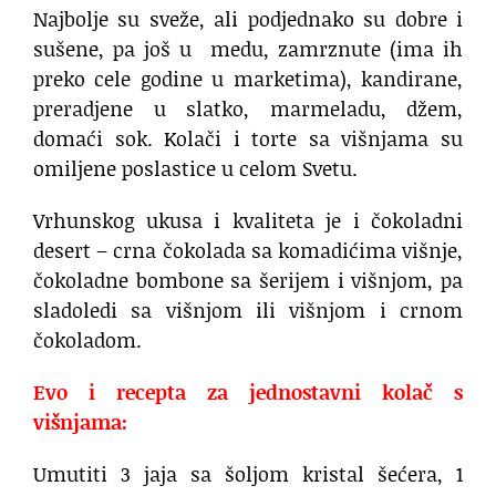
Najbolje su sveže, ali podjednako su dobre i
sušene, pa još u medu, zamrznute (ima ih
preko cele godine u marketima), kandirane,
preradjene u slatko, marmeladu, džem,
domaći sok. Kolači i torte sa višnjama su
omiljene poslastice u celom Svetu.
Vrhunskog ukusa i kvaliteta je i čokoladni
desert – crna čokolada sa komadićima višnje,
čokoladne bombone sa šerijem i višnjom, pa
sladoledi sa višnjom ili višnjom i crnom
čokoladom.
Evo i recepta za jednostavni kolač s
višnjama:
Umutiti 3 jaja sa šoljom kristal šećera, 1