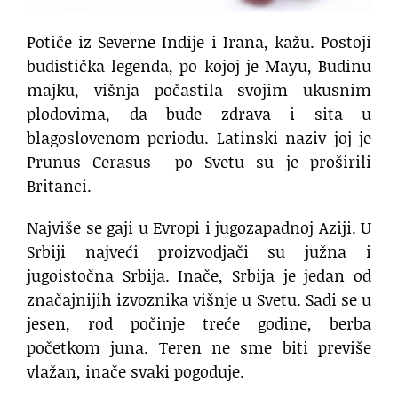
Potiče iz Severne Indije i Irana, kažu. Postoji
budistička legenda, po kojoj je Mayu, Budinu
majku, višnja počastila svojim ukusnim
plodovima, da bude zdrava i sita u
blagoslovenom periodu. Latinski naziv joj je
Prunus Cerasus po Svetu su je proširili
Britanci.
Najviše se gaji u Evropi i jugozapadnoj Aziji. U
Srbiji najveći proizvodjači su južna i
jugoistočna Srbija. Inače, Srbija je jedan od
značajnijih izvoznika višnje u Svetu. Sadi se u
jesen, rod počinje treće godine, berba
početkom juna. Teren ne sme biti previše
vlažan, inače svaki pogoduje.