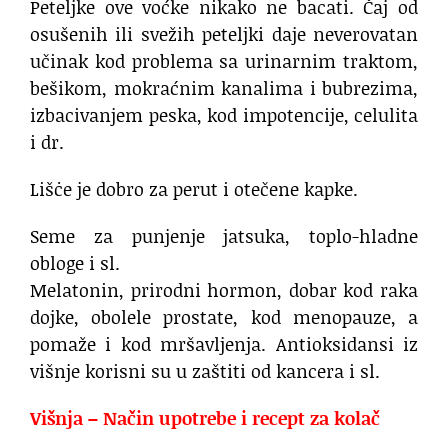
Peteljke ove voćke nikako ne bacati. Čaj od
osušenih ili svežih peteljki daje neverovatan
učinak kod problema sa urinarnim traktom,
bešikom, mokraćnim kanalima i bubrezima,
izbacivanjem peska, kod impotencije, celulita
i dr.
Lišċe je dobro za perut i otečene kapke.
Seme za punjenje jatsuka, toplo-hladne
obloge i sl.
Melatonin, prirodni hormon, dobar kod raka
dojke, obolele prostate, kod menopauze, a
pomaže i kod mršavljenja. Antioksidansi iz
višnje korisni su u zaštiti od kancera i sl.
Višnja – Način upotrebe i recept za kolač