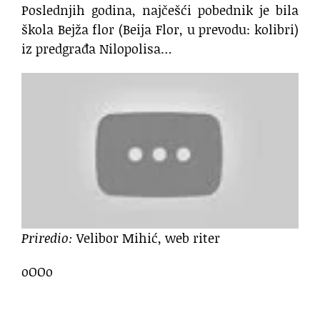
Poslednjih godina, najčešći pobednik je bila
škola Bejža flor (Beija Flor, u prevodu: kolibri)
iz predgrađa Nilopolisa…
Priredio:
Velibor Mihić, web riter
oOOo