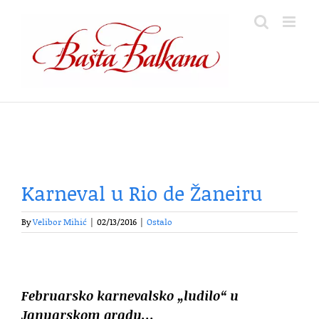
Skip
to
content
Karneval u Rio de Žaneiru
By
Velibor Mihić
|
02/13/2016
|
Ostalo
Februarsko karnevalsko „ludilo“ u
Januarskom gradu…