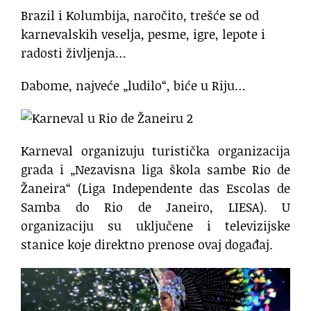
Brazil i Kolumbija, naročito, trešće se od
karnevalskih veselja, pesme, igre, lepote i
radosti življenja…
Dabome, najveće „ludilo“, biće u Riju…
Karneval organizuju turistička organizacija
grada i „Nezavisna liga škola sambe Rio de
Žaneira“ (Liga Independente das Escolas de
Samba do Rio de Janeiro, LIESA). U
organizaciju su uključene i televizijske
stanice koje direktno prenose ovaj događaj.