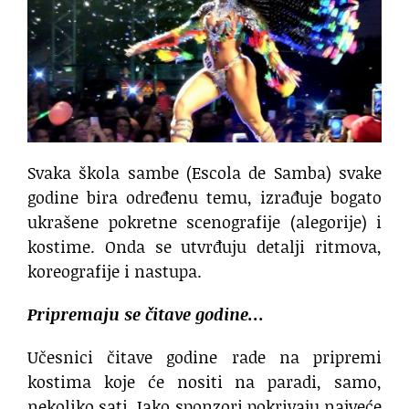
Svaka škola sambe (Escola de Samba) svake
godine bira određenu temu, izrađuje bogato
ukrašene pokretne scenografije (alegorije) i
kostime. Onda se utvrđuju detalji ritmova,
koreografije i nastupa.
Pripremaju se čitave godine…
Učesnici čitave godine rade na pripremi
kostima koje će nositi na paradi, samo,
nekoliko sati. Iako sponzori pokrivaju najveće