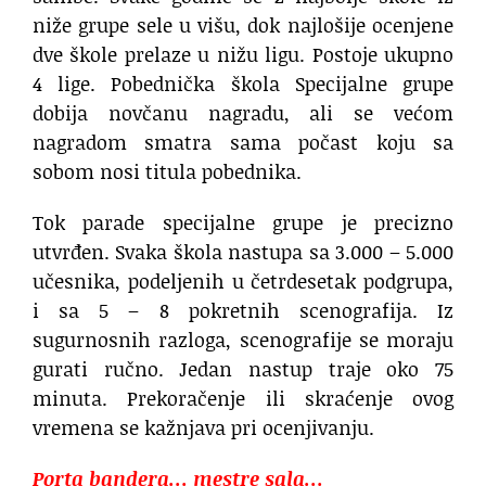
niže grupe sele u višu, dok najlošije ocenjene
dve škole prelaze u nižu ligu. Postoje ukupno
4 lige. Pobednička škola Specijalne grupe
dobija novčanu nagradu, ali se većom
nagradom smatra sama počast koju sa
sobom nosi titula pobednika.
Tok parade specijalne grupe je precizno
utvrđen. Svaka škola nastupa sa 3.000 – 5.000
učesnika, podeljenih u četrdesetak podgrupa,
i sa 5 – 8 pokretnih scenografija. Iz
sugurnosnih razloga, scenografije se moraju
gurati ručno. Jedan nastup traje oko 75
minuta. Prekoračenje ili skraćenje ovog
vremena se kažnjava pri ocenjivanju.
Porta bandera… mestre sala…