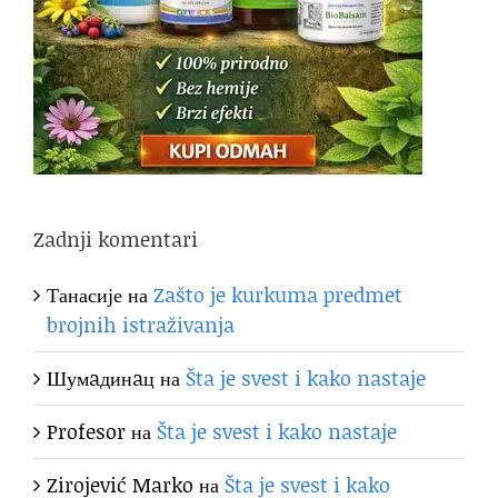
Zadnji komentari
Танасије
на
Zašto je kurkuma predmet
brojnih istraživanja
Шумaдинaц
на
Šta je svest i kako nastaje
Profesor
на
Šta je svest i kako nastaje
Zirojević Marko
на
Šta je svest i kako