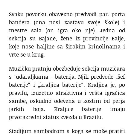
Svaku povorku obavezno predvodi par: porta
bandera (ona nosi zastavu svoje škole) i
mestre sala (on igra oko nje). Jedna od
sekcija su Bajane, žene iz provincije Baije,
koje nose haljine sa širokim krinolinama i
vrte se u krug.
Muzičku pratnju obezbeđuje sekcija muzičara
s udaraljkama – baterija. Njih predvode „šef
baterije“ i „kraljica baterije“. Kraljica je, po
pravilu, izuzetno atraktivna i vešta igračica
sambe, oskudno odevena u kostim od perja
jarkih boja. Kraljice baterije imaju
prvorazredni status zvezda u Brazilu.
Stadijum sambodrom s koga se može pratiti