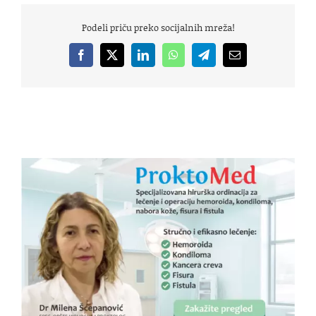
Podeli priču preko socijalnih mreža!
Facebook
X
LinkedIn
WhatsApp
Telegram
Email