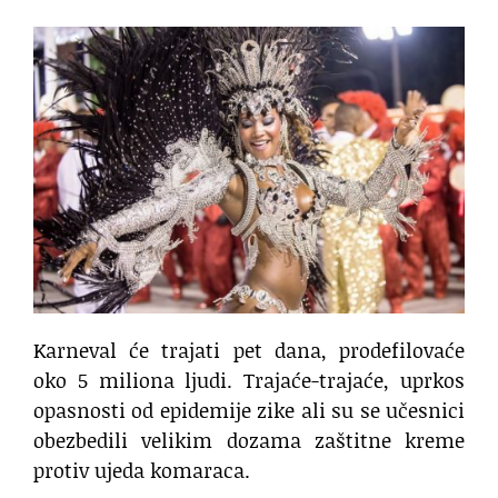
Karneval će trajati pet dana, prodefilovaće
oko 5 miliona ljudi. Trajaće-trajaće, uprkos
opasnosti od epidemije zike ali su se učesnici
obezbedili velikim dozama zaštitne kreme
protiv ujeda komaraca.