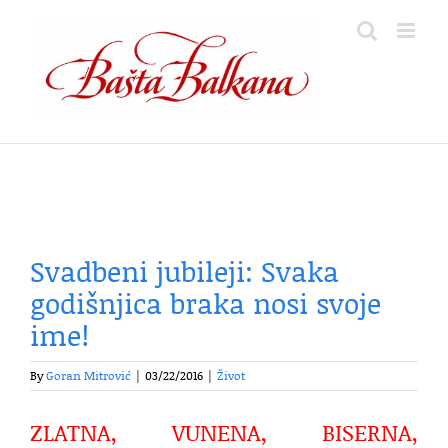
Skip
to
content
Svadbeni jubileji: Svaka
godišnjica braka nosi svoje
ime!
By
Goran Mitrović
|
03/22/2016
|
Život
ZLATNA, VUNENA, BISERNA,