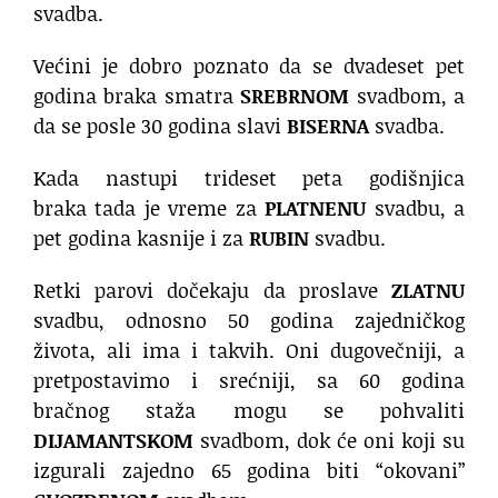
svadba.
Većini je dobro poznato da se dvadeset pet
godina braka smatra
SREBRNOM
svadbom, a
da se posle 30 godina slavi
BISERNA
svadba.
Kada nastupi trideset peta godišnjica
braka tada je vreme za
PLATNENU
svadbu, a
pet godina kasnije i za
RUBIN
svadbu.
Retki parovi dočekaju da proslave
ZLATNU
svadbu, odnosno 50 godina zajedničkog
života, ali ima i takvih. Oni dugovečniji, a
pretpostavimo i srećniji, sa 60 godina
bračnog staža mogu se pohvaliti
DIJAMANTSKOM
svadbom, dok će oni koji su
izgurali zajedno 65 godina biti “okovani”