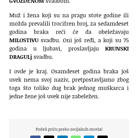
GVOZDENOM
svadbom.
Muž i žena koji su na pragu stote godine ili
možda prevalili trocifren broj, za sedamdeset
godina braka reći će da obeležavaju
MILOSTIVU
svadbu. Oni još ređi, a koji su 75
godina u ljubavi, proslavljaju
KRUNSKI
DRAGULj
svadbu.
I ovde je kraj. Osamdeset godina braka još
uvek nema svoj naziv, pretpostavljamo zbog
toga što toliko dug brak jednog muškarca i
jedne žene još uvek nije zabeležen.
Podeli priču preko socijalnih mreža!