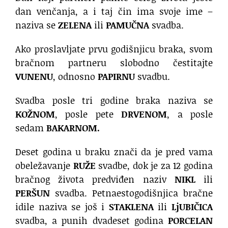
dan venčanja, a i taj čin ima svoje ime –
naziva se
ZELENA
ili
PAMUČNA
svadba.
Ako proslavljate prvu godišnjicu braka, svom
bračnom partneru slobodno čestitajte
VUNENU
, odnosno
PAPIRNU
svadbu.
Svadba posle tri godine braka naziva se
KOŽNOM
, posle pete
DRVENOM
, a posle
sedam
BAKARNOM.
Deset godina u braku znači da je pred vama
obeležavanje
RUŽE
svadbe, dok je za 12 godina
bračnog života predviđen naziv
NIKL
ili
PERŠUN
svadba. Petnaestogodišnjica bračne
idile naziva se još i
STAKLENA
ili
LjUBIČICA
svadba, a punih dvadeset godina
PORCELAN