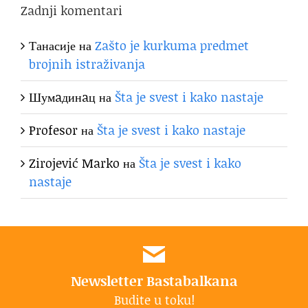
Zadnji komentari
Танасије
на
Zašto je kurkuma predmet
brojnih istraživanja
Шумaдинaц
на
Šta je svest i kako nastaje
Profesor
на
Šta je svest i kako nastaje
Zirojević Marko
на
Šta je svest i kako
nastaje
Newsletter Bastabalkana
Budite u toku!