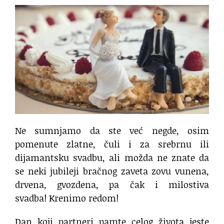
Ne sumnjamo da ste već negde, osim
pomenute zlatne, čuli i za srebrnu ili
dijamantsku svadbu, ali možda ne znate da
se neki jubileji bračnog zaveta zovu vunena,
drvena, gvozdena, pa čak i milostiva
svadba! Krenimo redom!
Dan koji partneri pamte celog života jeste