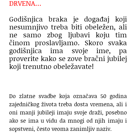
DRVENA…
Godišnjica braka je događaj koji
nesumnjivo treba biti obeležen, ali
ne samo zbog ljubavi koju tim
činom proslavljamo. Skoro svaka
godišnjica ima svoje ime, pa
proverite kako se zove bračni jubilej
koji trenutno obeležavate!
Do zlatne svadbe koja označava 50 godina
zajedničkog života treba dosta vremena, ali i
oni manji jubileji imaju svoje draži, posebno
ako se ima u vidu da mnogi od njih imaju i
sopstveni, često veoma zanimljiv naziv.