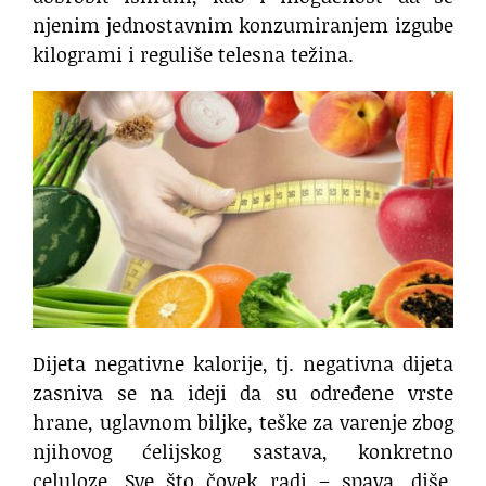
njenim jednostavnim konzumiranjem izgube
kilogrami i reguliše telesna težina.
Dijeta negativne kalorije, tj. negativna dijeta
zasniva se na ideji da su određene vrste
hrane, uglavnom biljke, teške za varenje zbog
njihovog ćelijskog sastava, konkretno
celuloze. Sve što čovek radi – spava, diše,