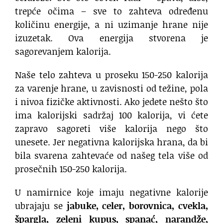
trepće očima – sve to zahteva određenu
količinu energije, a ni uzimanje hrane nije
izuzetak. Ova energija stvorena je
sagorevanjem kalorija.
Naše telo zahteva u proseku 150-250 kalorija
za varenje hrane, u zavisnosti od težine, pola
i nivoa fizičke aktivnosti. Ako jedete nešto što
ima kalorijski sadržaj 100 kalorija, vi ćete
zapravo sagoreti više kalorija nego što
unesete. Jer negativna kalorijska hrana, da bi
bila svarena zahtevaće od našeg tela više od
prosečnih 150-250 kalorija.
U namirnice koje imaju negativne kalorije
ubrajaju se
jabuke, celer, borovnica, cvekla,
špargla, zeleni kupus, spanać, narandže,