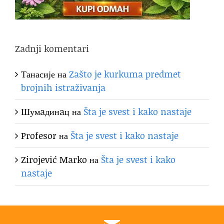
Zadnji komentari
Танасије
на
Zašto je kurkuma predmet
brojnih istraživanja
Шумaдинaц
на
Šta je svest i kako nastaje
Profesor
на
Šta je svest i kako nastaje
Zirojević Marko
на
Šta je svest i kako
nastaje