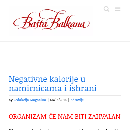
Skip
to
content
Negativne kalorije u
namirnicama i ishrani
By
Redakcija Magazina
|
05/16/2016
|
Zdravlje
ORGANIZAM ĆE NAM BITI ZAHVALAN