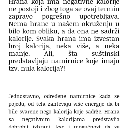
Hrana koja ima negativne kalorije
ne postoji i zbog toga se ovaj termin
zapravo pogrešno upotrebljava.
Nema hrane u našem okruženju u
bilo kom obliku, a da ona ne sadrži
kalorije. Svaka hrana ima izvestan
broj kalorija, neka više, a neka
manje. Ali, šta suštinski
predstavljaju namirnice koje imaju
tzv. nula kalorija?!
Jednostavno, određene namirnice kada se
pojedu, od tela zahtevaju više energije da bi
bile svarene nego kalorija koje sadrže. Hrana
sa negativnim kalorijama predstavlja
dobrobit ishrani, kao i mogućnost da se