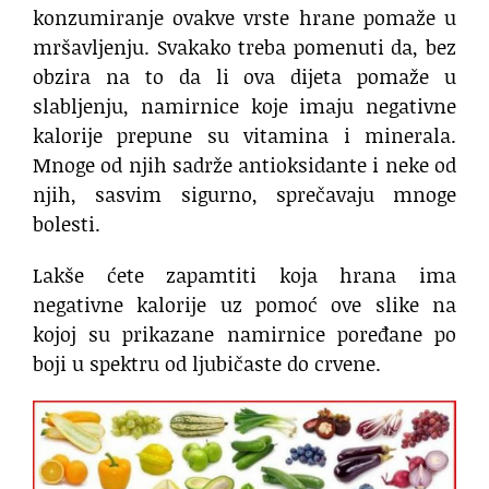
konzumiranje ovakve vrste hrane pomaže u
mršavljenju. Svakako treba pomenuti da, bez
obzira na to da li ova dijeta pomaže u
slabljenju, namirnice koje imaju negativne
kalorije prepune su vitamina i minerala.
Mnoge od njih sadrže antioksidante i neke od
njih, sasvim sigurno, sprečavaju mnoge
bolesti.
Lakše ćete zapamtiti koja hrana ima
negativne kalorije uz pomoć ove slike na
kojoj su prikazane namirnice poređane po
boji u spektru od ljubičaste do crvene.