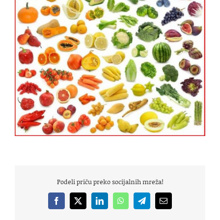
Podeli priču preko socijalnih mreža!
Facebook
X
LinkedIn
WhatsApp
Telegram
Email