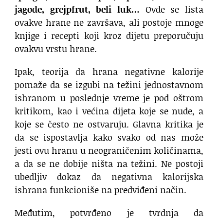
jagode, grejpfrut, beli luk…
Ovde se lista
ovakve hrane ne završava, ali postoje mnoge
knjige i recepti koji kroz dijetu preporučuju
ovakvu vrstu hrane.
Ipak, teorija da hrana negativne kalorije
pomaže da se izgubi na težini jednostavnom
ishranom u poslednje vreme je pod oštrom
kritikom, kao i većina dijeta koje se nude, a
koje se često ne ostvaruju. Glavna kritika je
da se ispostavlja kako svako od nas može
jesti ovu hranu u neograničenim količinama,
a da se ne dobije ništa na težini. Ne postoji
ubedljiv dokaz da negativna kalorijska
ishrana funkcioniše na predviđeni način.
Međutim, potvrđeno je tvrdnja da