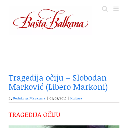
Skip
to
content
Tragedija očiju – Slobodan
Marković (Libero Markoni)
By
Redakcija Magazina
|
05/02/2016
|
Kultura
TRAGEDIJA OČIJU