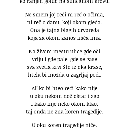
ko ranjen golub na sunčanom krovu.
Ne smem joj reći ni reč o očima,
ni reč o danu, koji okom gleda.
Ona je tajna blagih drvoreda
koja za okom zanos lišća ima.
Na živom mestu ulice gde oči
vriju i gde pale, gde se gase
sva svetla krvi što iz oka krase,
htela bi možda u zagrljaj poći.
Al’ ko bi hteo reći kako nije
u oku nekom nož oštar i zao
i kako nije neko okom klao,
taj onda ne zna koren tragedije.
U oku koren tragedije niče.