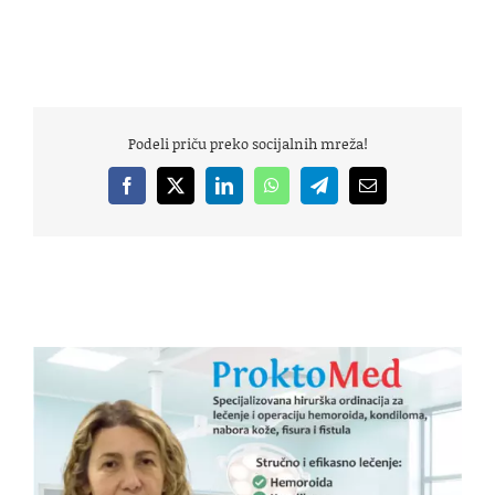
***
Podeli priču preko socijalnih mreža!
Facebook
X
LinkedIn
WhatsApp
Telegram
Email