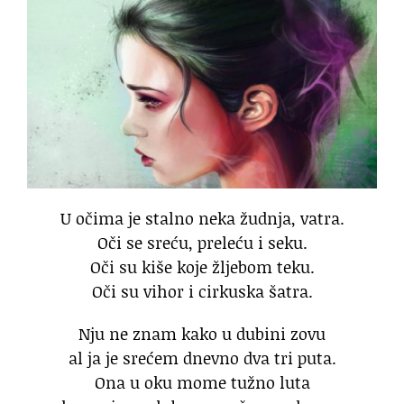
U očima je stalno neka žudnja, vatra.
Oči se sreću, preleću i seku.
Oči su kiše koje žljebom teku.
Oči su vihor i cirkuska šatra.
Nju ne znam kako u dubini zovu
al ja je srećem dnevno dva tri puta.
Ona u oku mome tužno luta