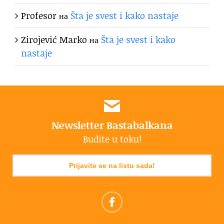
Profesor
на
Šta je svest i kako nastaje
Zirojević Marko
на
Šta je svest i kako
nastaje
Newsletter Bastabalkana
Budite u toku!
Prijavite se na listu sada!