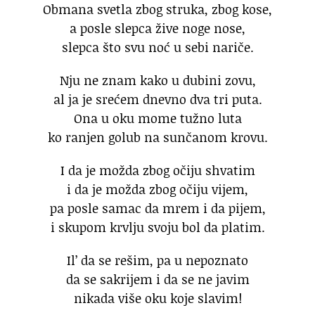
Obmana svetla zbog struka, zbog kose,
a posle slepca žive noge nose,
slepca što svu noć u sebi nariče.
Nju ne znam kako u dubini zovu,
al ja je srećem dnevno dva tri puta.
Ona u oku mome tužno luta
ko ranjen golub na sunčanom krovu.
I da je možda zbog očiju shvatim
i da je možda zbog očiju vijem,
pa posle samac da mrem i da pijem,
i skupom krvlju svoju bol da platim.
Il’ da se rešim, pa u nepoznato
da se sakrijem i da se ne javim
nikada više oku koje slavim!