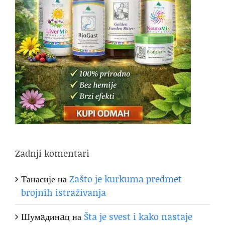
Zadnji komentari
Танасије
на
Zašto je kurkuma predmet
brojnih istraživanja
Шумaдинaц
на
Šta je svest i kako nastaje