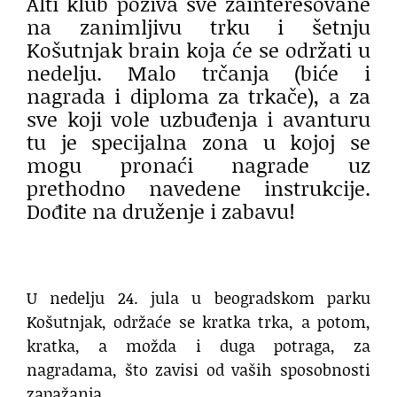
Alti klub poziva sve zainteresovane
na zanimljivu trku i šetnju
Košutnjak brain koja će se održati u
nedelju. Malo trčanja (biće i
nagrada i diploma za trkače), a za
sve koji vole uzbuđenja i avanturu
tu je specijalna zona u kojoj se
mogu pronaći nagrade uz
prethodno navedene instrukcije.
Dođite na druženje i zabavu!
U nedelju 24. jula u beogradskom parku
Košutnjak, održaće se kratka trka, a potom,
kratka, a možda i duga potraga, za
nagradama, što zavisi od vaših sposobnosti
zapažanja.