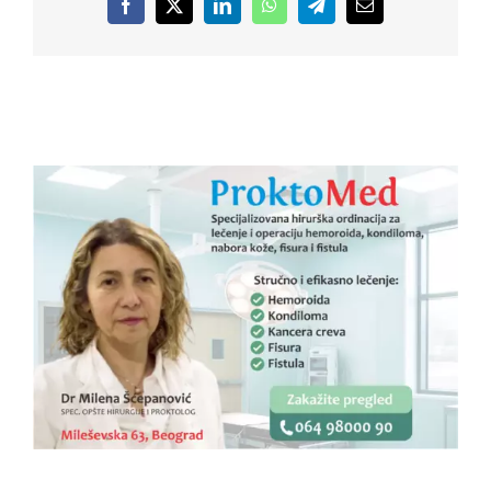
Facebook
X
LinkedIn
WhatsApp
Telegram
Email