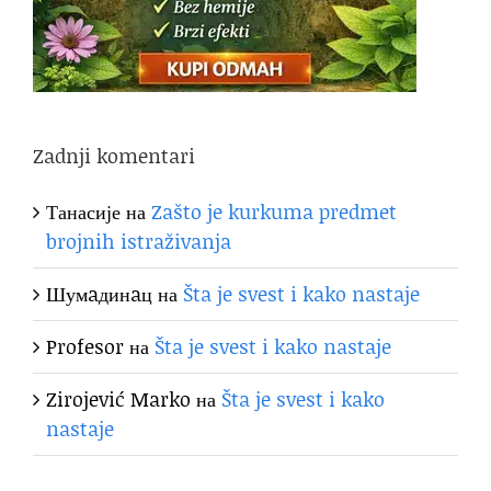
Zadnji komentari
Танасије
на
Zašto je kurkuma predmet
brojnih istraživanja
Шумaдинaц
на
Šta je svest i kako nastaje
Profesor
на
Šta je svest i kako nastaje
Zirojević Marko
на
Šta je svest i kako
nastaje