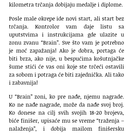
kilometra trčanja dobijaju medalje i diplome.
Posle male okrepe ide novi start, ali start bez
trčanja. Kontrolor vam daje listu sa
uputstvima i instrukcijama gde ulazite u
zonu zvanu “Brain”. Sve što vam je potrebno
je moć zapažanja! Ako je dobra, portaga će
biti brza, ako nije, u bespućima košutnjačke
šume stići će vas oni koje ste trčeći ostavili
za sobom i potraga će biti zajednička. Ali tako
i zabavnija!
U “Brain” zoni, ko pre nađe, njemu nagrade.
Ko ne nađe nagrade, može da nađe svoj broj.
Ko donese na cilj svih svojih 18-20 brojeva,
biće finišer, upisaće mu se vreme “traženja –
nalaženja”, i dobija mailom finišersku