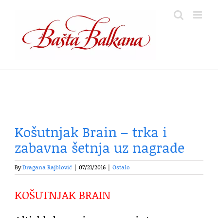
Skip
to
content
Košutnjak Brain – trka i
zabavna šetnja uz nagrade
By
Dragana Rajblović
|
07/21/2016
|
Ostalo
KOŠUTNJAK BRAIN