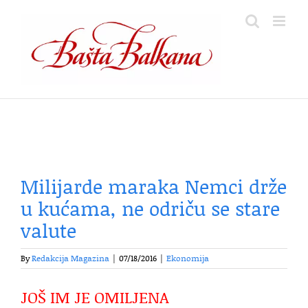
Skip
to
content
Milijarde maraka Nemci drže
u kućama, ne odriču se stare
valute
By
Redakcija Magazina
|
07/18/2016
|
Ekonomija
JOŠ IM JE OMILJENA