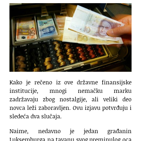
Kako je rečeno iz ove državne finansijske
institucije, mnogi nemačku marku
zadržavaju zbog nostalgije, ali veliki deo
novca leži zaboravljen. Ovu izjavu potvrđuju i
sledeća dva slučaja.
Naime, nedavno je jedan građanin
Luksemburga na tavanu svog preminulog oca