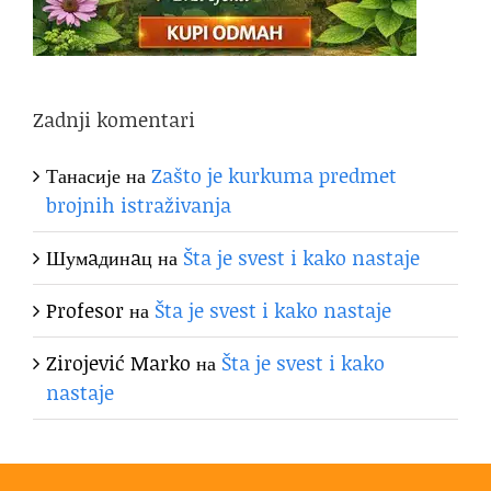
Zadnji komentari
Танасије
на
Zašto je kurkuma predmet
brojnih istraživanja
Шумaдинaц
на
Šta je svest i kako nastaje
Profesor
на
Šta je svest i kako nastaje
Zirojević Marko
на
Šta je svest i kako
nastaje