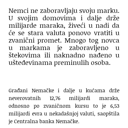
Nemci ne zaboravljaju svoju marku.
U svojim domovima i dalje drže
milijarde maraka, živeći u nadi da
će se stara valuta ponovo vratiti u
zvanični promet. Mnogo tog novca
u markama je zaboravljeno u
štekovima ili naknadno nađeno u
ušteđevinama preminulih osoba.
Građani Nemačke i dalje u kućama drže
neverovatnih 12,76 milijardi maraka,
odnosno po zvaničnom kursu to je 6,53
milijardi evra u nekadašnjoj valuti, saopštila
je Centralna banka Nemačke.