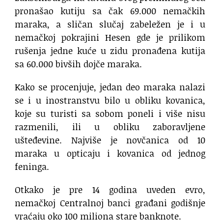
pronašao kutiju sa čak 69.000 nemačkih
maraka, a sličan slučaj zabeležen je i u
nemačkoj pokrajini Hesen gde je prilikom
rušenja jedne kuće u zidu pronađena kutija
sa 60.000 bivših dojče maraka.
Kako se procenjuje, jedan deo maraka nalazi
se i u inostranstvu bilo u obliku kovanica,
koje su turisti sa sobom poneli i više nisu
razmenili, ili u obliku zaboravljene
ušteđevine. Najviše je novčanica od 10
maraka u opticaju i kovanica od jednog
feninga.
Otkako je pre 14 godina uveden evro,
nemačkoj Centralnoj banci građani godišnje
vraćaju oko 100 miliona stare banknote.