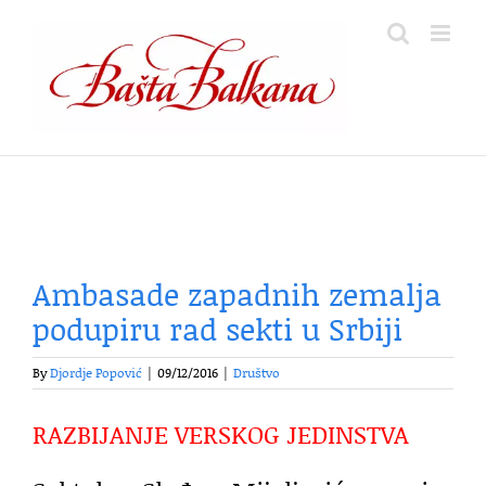
Skip
to
content
Ambasade zapadnih zemalja
podupiru rad sekti u Srbiji
By
Djordje Popović
|
09/12/2016
|
Društvo
RAZBIJANJE VERSKOG JEDINSTVA