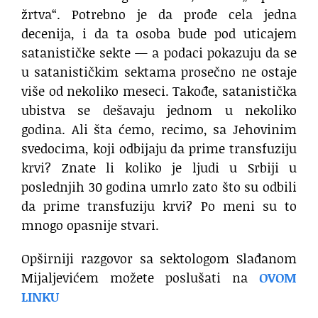
žrtva“. Potrebno je da prođe cela jedna
decenija, i da ta osoba bude pod uticajem
satanističke sekte — a podaci pokazuju da se
u satanističkim sektama prosečno ne ostaje
više od nekoliko meseci. Takođe, satanistička
ubistva se dešavaju jednom u nekoliko
godina. Ali šta ćemo, recimo, sa Jehovinim
svedocima, koji odbijaju da prime transfuziju
krvi? Znate li koliko je ljudi u Srbiji u
poslednjih 30 godina umrlo zato što su odbili
da prime transfuziju krvi? Po meni su to
mnogo opasnije stvari.
Opširniji razgovor sa sektologom Slađanom
Mijaljevićem možete poslušati na
OVOM
LINKU