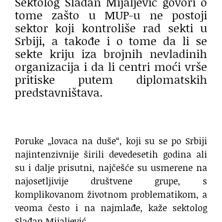
Sektolog Slađan Mijaljević govori o
tome zašto u MUP-u ne postoji
sektor koji kontroliše rad sekti u
Srbiji, a takođe i o tome da li se
sekte kriju iza brojnih nevladinih
organizacija i da li centri moći vrše
pritiske putem diplomatskih
predstavništava.
Poruke „lovaca na duše“, koji su se po Srbiji
najintenzivnije širili devedesetih godina ali
su i dalje prisutni, najčešće su usmerene na
najosetljivije društvene grupe, s
komplikovanom životnom problematikom, a
veoma često i na najmlađe, kaže sektolog
Slađan Mijaljević.