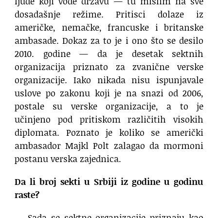
ljude koji vode državu — tu mislim na sve
dosadašnje režime. Pritisci dolaze iz
američke, nemačke, francuske i britanske
ambasade. Dokaz za to je i ono što se desilo
2010. godine — da je desetak sektnih
organizacija priznato za zvanične verske
organizacije. Iako nikada nisu ispunjavale
uslove po zakonu koji je na snazi od 2006,
postale su verske organizacije, a to je
učinjeno pod pritiskom različitih visokih
diplomata. Poznato je koliko se američki
ambasador Majkl Polt zalagao da mormoni
postanu verska zajednica.
Da li broj sekti u Srbiji iz godine u godinu
raste?
— Sada se sektne organizacije priznaju kao