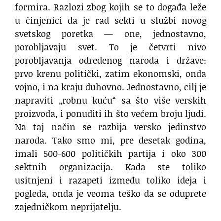
formira. Razlozi zbog kojih se to događa leže
u činjenici da je rad sekti u službi novog
svetskog poretka — one, jednostavno,
porobljavaju svet. To je četvrti nivo
porobljavanja određenog naroda i države:
prvo krenu politički, zatim ekonomski, onda
vojno, i na kraju duhovno. Jednostavno, cilj je
napraviti „robnu kuću“ sa što više verskih
proizvoda, i ponuditi ih što većem broju ljudi.
Na taj način se razbija versko jedinstvo
naroda. Tako smo mi, pre desetak godina,
imali 500-600 političkih partija i oko 300
sektnih organizacija. Kada ste toliko
usitnjeni i razapeti između toliko ideja i
pogleda, onda je veoma teško da se oduprete
zajedničkom neprijatelju.