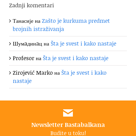
Zadnji komentari
Танасије
на
Zašto je kurkuma predmet
brojnih istraživanja
Шумaдинaц
на
Šta je svest i kako nastaje
Profesor
на
Šta je svest i kako nastaje
Zirojević Marko
на
Šta je svest i kako
nastaje
Newsletter Bastabalkana
Budite u toku!