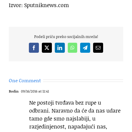
Izvor: Sputniknews.com
Podeli priču preko socijalnih mreža!
Facebook
X
LinkedIn
WhatsApp
Telegram
Email
One Comment
Bodin
09/16/2016 at 11:41
Ne postoji tvrđava bez rupe u
odbrani. Naravno da će da nas udare
tamo gde smo najslabiji, u
razjedinjenost, napadajući nas,