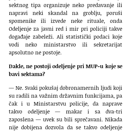
sektnog tipa organizuje neko predavanje ili
napravi neki skandal na groblju, poruši
spomenike ili izvede neke rituale, onda
Odeljenje za javni red i mir pri policiji takve
događaje zabeleži. Ali statistički podaci koje
vodi neko ministarstvo ili sekretarijat
apsolutno ne postoje.
Dakle, ne postoji odeljenje pri MUP-u koje se
bavi sektama?
— Ne. Svaki pokušaj dobronamernih ljudi koji
su radili na važnim državnim funkcijama, pa
čak i u Ministarstvu policije, da naprave
takvo odeljenje — makar i sa dva-tri
zaposlena — uvek su bili sprečavani. Nikada
nije dobijena dozvola da se takvo odeljenje