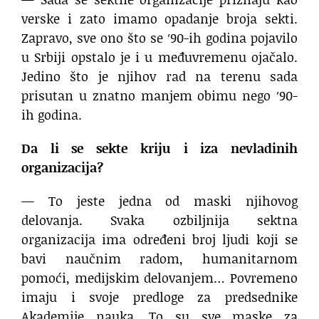
verske i zato imamo opadanje broja sekti.
Zapravo, sve ono što se ′90-ih godina pojavilo
u Srbiji opstalo je i u međuvremenu ojačalo.
Jedino što je njihov rad na terenu sada
prisutan u znatno manjem obimu nego ′90-
ih godina.
Da li se sekte kriju i iza nevladinih
organizacija?
— To jeste jedna od maski njihovog
delovanja. Svaka ozbiljnija sektna
organizacija ima određeni broj ljudi koji se
bavi naučnim radom, humanitarnom
pomoći, medijskim delovanjem… Povremeno
imaju i svoje predloge za predsednike
Akademije nauka. To su sve maske za