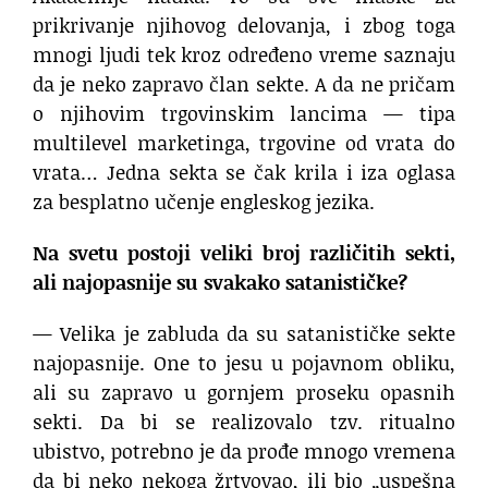
prikrivanje njihovog delovanja, i zbog toga
mnogi ljudi tek kroz određeno vreme saznaju
da je neko zapravo član sekte. A da ne pričam
o njihovim trgovinskim lancima — tipa
multilevel marketinga, trgovine od vrata do
vrata… Jedna sekta se čak krila i iza oglasa
za besplatno učenje engleskog jezika.
Na svetu postoji veliki broj različitih sekti,
ali najopasnije su svakako satanističke?
— Velika je zabluda da su satanističke sekte
najopasnije. One to jesu u pojavnom obliku,
ali su zapravo u gornjem proseku opasnih
sekti. Da bi se realizovalo tzv. ritualno
ubistvo, potrebno je da prođe mnogo vremena
da bi neko nekoga žrtvovao, ili bio „uspešna