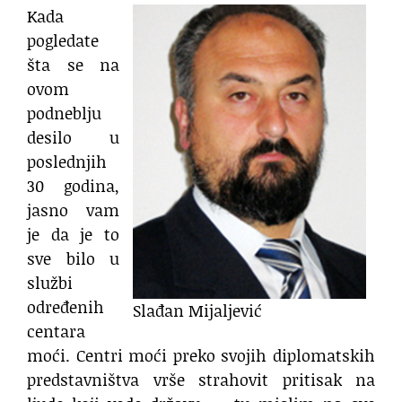
Kada
pogledate
šta se na
ovom
podneblju
desilo u
poslednjih
30 godina,
jasno vam
je da je to
sve bilo u
službi
određenih
Slađan Mijaljević
centara
moći. Centri moći preko svojih diplomatskih
predstavništva vrše strahovit pritisak na