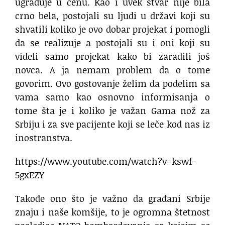
ugrađuje u cenu. Kao i uvek stvar nije bila
crno bela, postojali su ljudi u državi koji su
shvatili koliko je ovo dobar projekat i pomogli
da se realizuje a postojali su i oni koji su
videli samo projekat kako bi zaradili još
novca. A ja nemam problem da o tome
govorim. Ovo gostovanje želim da podelim sa
vama samo kao osnovno informisanja o
tome šta je i koliko je važan Gama nož za
Srbiju i za sve pacijente koji se leče kod nas iz
inostranstva.
https://www.youtube.com/watch?v=kswf-
5gxEZY
Takođe ono što je važno da građani Srbije
znaju i naše komšije, to je ogromna štetnost