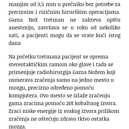
manjim od 3,5 mm u prečniku bez potrebe za
preciznim i rizičnim hirurškim operacijama.
Gama Nož tretman ne zahteva opštu
anesteziju, završava se u roku od nekoliko
sati, a pacijenti mogu da se vrate kući istog
dana
Na početku tretmana pacijent se oprema
stereotaktičkim ramom oko glave i tada se
primenjuje radiohirurgija Gama Nožem koji
usmerava zračenja samo na jedno mesto u
mozgu, precizno određeno pomoću
kompjutera. Ovo mesto se izlaže zračenju
gama zracima pomoću 201 kobaltnog izvora.
Zraci niske energije iz svakog izvora prilikom
zračenja ne oštećuju zdravo tkivo ostatka
mozga.