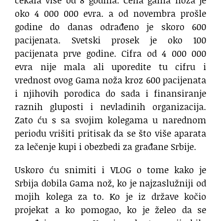
čekala više od 8 godina. Cena gama noža je
oko 4 000 000 evra. a od novembra prošle
godine do danas odrađeno je skoro 600
pacijenata. Svetski prosek je oko 100
pacijenata prve godine. Cifra od 4 000 000
evra nije mala ali uporedite tu cifru i
vrednost ovog Gama noža kroz 600 pacijenata
i njihovih porodica do sada i finansiranje
raznih gluposti i nevladinih organizacija.
Zato ću s sa svojim kolegama u narednom
periodu vrišiti pritisak da se što više aparata
za lečenje kupi i obezbedi za građane Srbije.
Uskoro ću snimiti i VLOG o tome kako je
Srbija dobila Gama nož, ko je najzaslužniji od
mojih kolega za to. Ko je iz države kočio
projekat a ko pomogao, ko je želeo da se