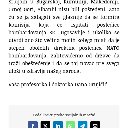
Srbijom u Bugarskoj, Rumuniji, Makedoniji,
Crnoj Gori, Albaniji nisu bili pošteđeni. Zato
ću se ja zalagati sve glasnije da se formira
komisija koja će ispitati posledice
bombardovanja SR Jugosavlije i ukoliko se
utvrdi ono što većina mojih kolega misli da je
stepen obolelih direktna posledica NATO
bombardovanja, zahtevaćemo od države da
traži obeštećenje i da se taj novac pre svega
uloži u zdravlje našeg naroda.
Vaša profesorka i doktorka Dana Grujičić
Podeli priču preko socijalnih mreža!
Facebook
X
LinkedIn
WhatsApp
Telegram
Email