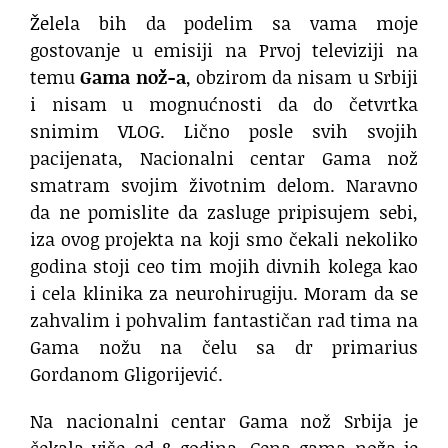
Želela bih da podelim sa vama moje
gostovanje u emisiji na Prvoj televiziji na
temu
Gama nož-a
, obzirom da nisam u Srbiji
i nisam u mognućnosti da do četvrtka
snimim VLOG. Lično posle svih svojih
pacijenata, Nacionalni centar Gama nož
smatram svojim životnim delom. Naravno
da ne pomislite da zasluge pripisujem sebi,
iza ovog projekta na koji smo čekali nekoliko
godina stoji ceo tim mojih divnih kolega kao
i cela klinika za neurohirugiju. Moram da se
zahvalim i pohvalim fantastičan rad tima na
Gama nožu na čelu sa dr primarius
Gordanom Gligorijević.
Na nacionalni centar Gama nož Srbija je