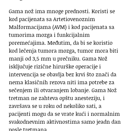
Gama nož ima mnoge prednosti. Koristi se
kod pacijenata sa Artetiovenoznim
Malformacijama (AVM) i kod pacijenata sa
tumorima mozga i funkcijalnim
poremećajima. Međutim, da bi se koristio
kod lečenja tumora mozga, tumor mora biti
manji od 3,5 mm u prečniku. Gama Nož
isključuje rizične hirurške operacije i
intervencija se obavlja bez krvi što znači da
nema klasičnih rezova niti ima potrebe za
sečenjem ili otvaranjem lobanje. Gama Nož
tretman ne zahteva opštu anesteziju, i
završava se u roku od nekoliko sati, a
pacijenti mogu da se vrate kući i normalnim
svakodnevnim aktivnostima samo jeadn dan
posle tretmana.