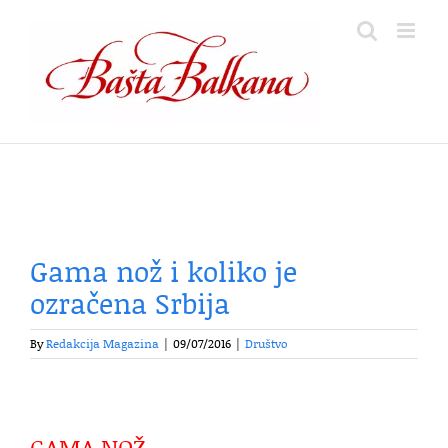
Skip
to
content
Gama nož i koliko je
ozračena Srbija
By
Redakcija Magazina
|
09/07/2016
|
Društvo
GAMA NOŽ