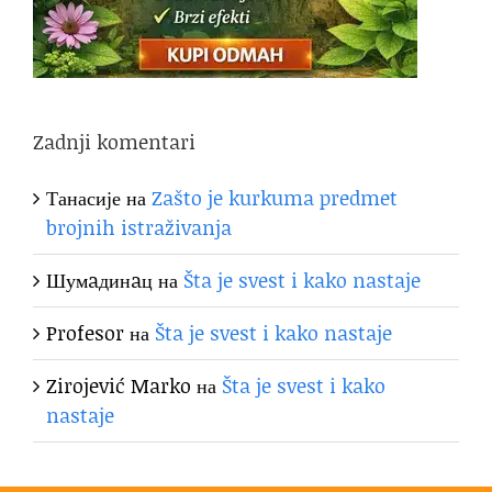
Zadnji komentari
Танасије
на
Zašto je kurkuma predmet
brojnih istraživanja
Шумaдинaц
на
Šta je svest i kako nastaje
Profesor
на
Šta je svest i kako nastaje
Zirojević Marko
на
Šta je svest i kako
nastaje