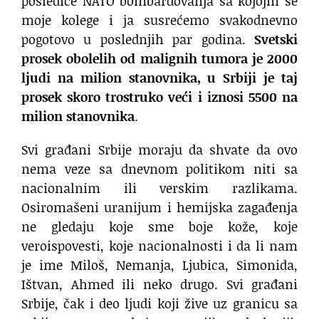
posledice NATO bombardovanja sa kojojm se
moje kolege i ja susrećemo svakodnevno
pogotovo u poslednjih par godina.
Svetski
prosek obolelih od malignih tumora je 2000
ljudi na milion stanovnika, u Srbiji je taj
prosek skoro trostruko veći i iznosi 5500 na
milion stanovnika
.
Svi građani Srbije moraju da shvate da ovo
nema veze sa dnevnom politikom niti sa
nacionalnim ili verskim razlikama.
Osiromašeni uranijum i hemijska zagađenja
ne gledaju koje sme boje kože, koje
veroispovesti, koje nacionalnosti i da li nam
je ime Miloš, Nemanja, Ljubica, Simonida,
Ištvan, Ahmed ili neko drugo. Svi građani
Srbije, čak i deo ljudi koji žive uz granicu sa