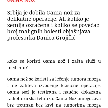
Srbija je dobila Gama nož za
delikatne operacije. Ali koliko je
zemlja ozračena i koliko se povećao
broj malignih bolesti objašnjava
profesorka Danica Grujičić
Kako se koristi Gama nož i zašta služi u
medicini?
Gama nož se koristi za lečenje tumora mozga
i ne zahteva izvođenje klasične operacije.
Gama Nož je testirana i naučno dokazana
radiohirurška tehnika. Gama Nož omogućava
brz tretman bez krvi na tumorima mozga