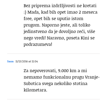
Bez priprema izdržljivosti ne kretati
:) Mada, kad bih opet imao 2 meseca
free, opet bih se uputio istom
prugom. Naporno jeste, ali toliko
jedinstveno da je dovoljno reći, više
nego vredi! Naravno, poseta Kini se
podrazumeva!
Sasa
11/13/2016 at 11:04
Za nepoverovati, 9.000 km a mi
nemamo funkcionalnu prugu Vranje-
Subotica svega nekoliko stotina
kilometara.