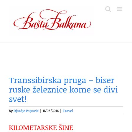
Skip
to
content
Тranssibirska pruga – biser
ruske železnice kome se divi
svet!
By
Djordje Popović
|
11/03/2016
|
Travel
KILOMETARSKE ŠINE