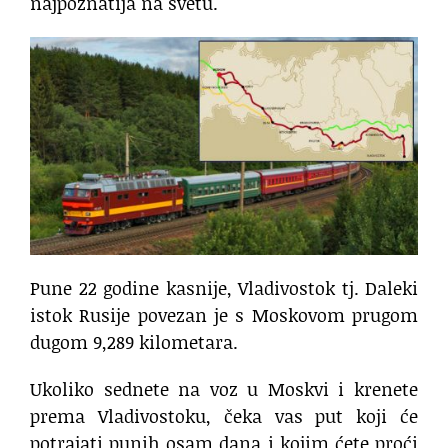
najpoznatija na svetu.
Pune 22 godine kasnije, Vladivostok tj. Daleki
istok Rusije povezan je s Moskovom prugom
dugom 9,289 kilometara.
Ukoliko sednete na voz u Moskvi i krenete
prema Vladivostoku, čeka vas put koji će
potrajati punih osam dana i kojim ćete proći