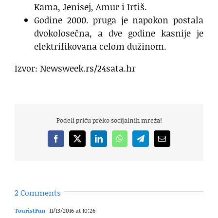
Kama, Jenisej, Amur i Irtiš.
Godine 2000. pruga je napokon postala
dvokolosečna, a dve godine kasnije je
elektrifikovana celom dužinom.
Izvor: Newsweek.rs/24sata.hr
Podeli priču preko socijalnih mreža!
Facebook
X
LinkedIn
WhatsApp
Telegram
Email
2 Comments
TouristFan
11/13/2016 at 10:26