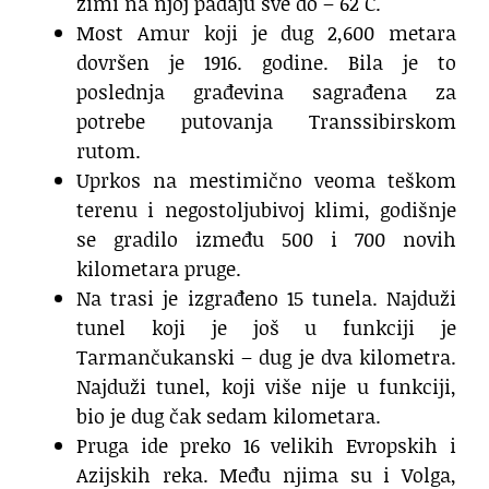
zimi na njoj padaju sve do – 62°C.
Most Amur koji je dug 2,600 metara
dovršen je 1916. godine. Bila je to
poslednja građevina sagrađena za
potrebe putovanja Transsibirskom
rutom.
Uprkos na mestimično veoma teškom
terenu i negostoljubivoj klimi, godišnje
se gradilo između 500 i 700 novih
kilometara pruge.
Na trasi je izgrađeno 15 tunela. Najduži
tunel koji je još u funkciji je
Tarmančukanski – dug je dva kilometra.
Najduži tunel, koji više nije u funkciji,
bio je dug čak sedam kilometara.
Pruga ide preko 16 velikih Evropskih i
Azijskih reka. Među njima su i Volga,