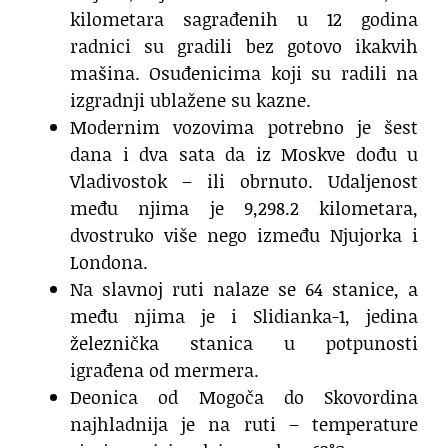
kilometara sagrađenih u 12 godina
radnici su gradili bez gotovo ikakvih
mašina. Osuđenicima koji su radili na
izgradnji ublažene su kazne.
Modernim vozovima potrebno je šest
dana i dva sata da iz Moskve dođu u
Vladivostok – ili obrnuto. Udaljenost
među njima je 9,298.2 kilometara,
dvostruko više nego između Njujorka i
Londona.
Na slavnoj ruti nalaze se 64 stanice, a
među njima je i Slidianka-1, jedina
železnička stanica u potpunosti
igrađena od mermera.
Deonica od Mogoča do Skovordina
najhladnija je na ruti – temperature