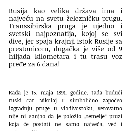
Rusija kao velika država ima i
najveću na svetu železničku prugu.
Transsibirska pruga je ujedno i
svetski najpoznatija, kojoj se svi
dive, jer spaja krajnji istok Rusije sa
prestonicom, dugačka je više od 9
hiljada kilometara i tu trasu voz
pređe za 6 dana!
Kada je 15. maja 1891. godine, tada budući
ruski car Nikolaj II simbolično započeo
izgradnju pruge u Vladivostoku, verovatno
nije ni sanjao da je položio „temelje“ pruzi
koja će postati ne samo najveća, već i