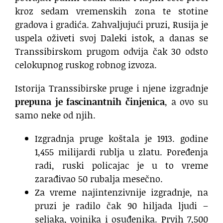
kroz sedam vremenskih zona te stotine
gradova i gradića. Zahvaljujući pruzi, Rusija je
uspela oživeti svoj Daleki istok, a danas se
Transsibirskom prugom odvija čak 30 odsto
celokupnog ruskog robnog izvoza.
Istorija Transsibirske pruge i njene izgradnje
prepuna je fascinantnih činjenica
, a ovo su
samo neke od njih.
Izgradnja pruge koštala je 1913. godine
1,455 milijardi rublja u zlatu. Poređenja
radi, ruski policajac je u to vreme
zarađivao 50 rubalja mesečno.
Za vreme najintenzivnije izgradnje, na
pruzi je radilo čak 90 hiljada ljudi –
seljaka, vojnika i osuđenika. Prvih 7,500