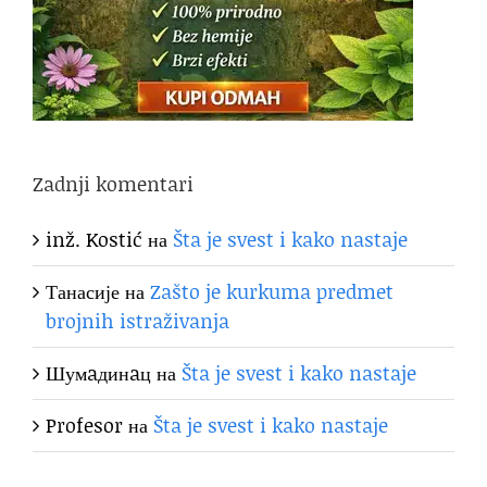
Zadnji komentari
inž. Kostić
на
Šta je svest i kako nastaje
Танасије
на
Zašto je kurkuma predmet
brojnih istraživanja
Шумaдинaц
на
Šta je svest i kako nastaje
Profesor
на
Šta je svest i kako nastaje