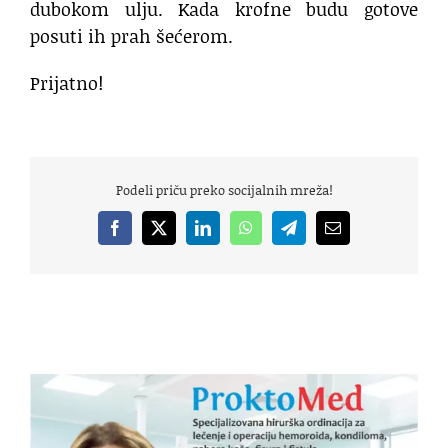
dubokom ulju. Kada krofne budu gotove
posuti ih prah šećerom.
Prijatno!
Podeli priču preko socijalnih mreža!
Facebook
X
LinkedIn
WhatsApp
Telegram
Email