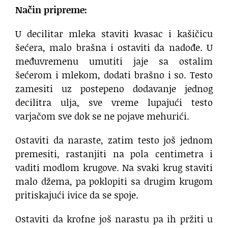
Način pripreme:
U decilitar mleka staviti kvasac i kašičicu
šećera, malo brašna i ostaviti da nadođe. U
međuvremenu umutiti jaje sa ostalim
šećerom i mlekom, dodati brašno i so. Testo
zamesiti uz postepeno dodavanje jednog
decilitra ulja, sve vreme lupajući testo
varjačom sve dok se ne pojave mehurići.
Ostaviti da naraste, zatim testo još jednom
premesiti, rastanjiti na pola centimetra i
vaditi modlom krugove. Na svaki krug staviti
malo džema, pa poklopiti sa drugim krugom
pritiskajući ivice da se spoje.
Ostaviti da krofne još narastu pa ih pržiti u