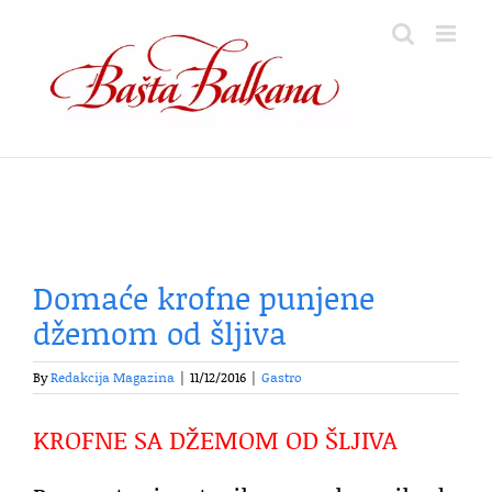
Skip
to
content
Domaće krofne punjene
džemom od šljiva
By
Redakcija Magazina
|
11/12/2016
|
Gastro
KROFNE SA DŽEMOM OD ŠLJIVA