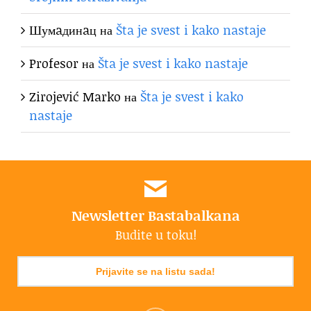
Шумaдинaц
на
Šta je svest i kako nastaje
Profesor
на
Šta je svest i kako nastaje
Zirojević Marko
на
Šta je svest i kako
nastaje
Newsletter Bastabalkana
Budite u toku!
Prijavite se na listu sada!