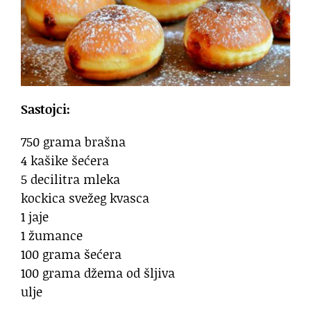
Sastojci:
750 grama brašna
4 kašike šećera
5 decilitra mleka
kockica svežeg kvasca
1 jaje
1 žumance
100 grama šećera
100 grama džema od šljiva
ulje