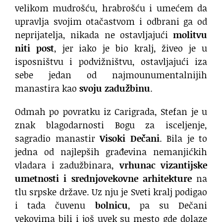
velikom mudrošću, hrabrošću i umećem da
upravlja svojim otačastvom i odbrani ga od
neprijatelja, nikada ne ostavljajući
molitvu
niti post
, jer iako je bio kralj, živeo je u
isposništvu i podvižništvu, ostavljajući iza
sebe jedan od najmounumentalnijih
manastira kao
svoju zadužbinu
.
Odmah po povratku iz Carigrada, Stefan je u
znak blagodarnosti Bogu za isceljenje,
sagradio manastir
Visoki Dečani
. Bila je to
jedna od najlepših građevina nemanjićkih
vladara i zadužbinara,
vrhunac vizantijske
umetnosti i srednjovekovne arhitekture
na
tlu srpske države. Uz nju je Sveti kralj podigao
i tada čuvenu
bolnicu
, pa su Dečani
vekovima bili i još uvek su mesto gde dolaze