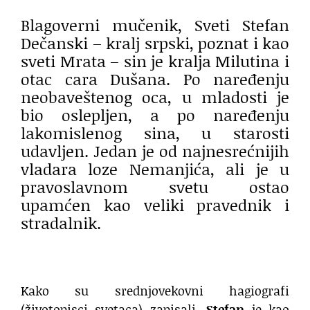
Blagoverni mučenik, Sveti Stefan
Dečanski – kralj srpski, poznat i kao
sveti Mrata – sin je kralja Milutina i
otac cara Dušana. Po naređenju
neobaveštenog oca, u mladosti je
bio oslepljen, a po naređenju
lakomislenog sina, u starosti
udavljen. Jedan je od najnesrećnijih
vladara loze Nemanjića, ali je u
pravoslavnom svetu ostao
upamćen kao veliki pravednik i
stradalnik.
Kako su srednjovekovni hagiografi
(životopisci svetaca) zapisali,
Stefan
je kao