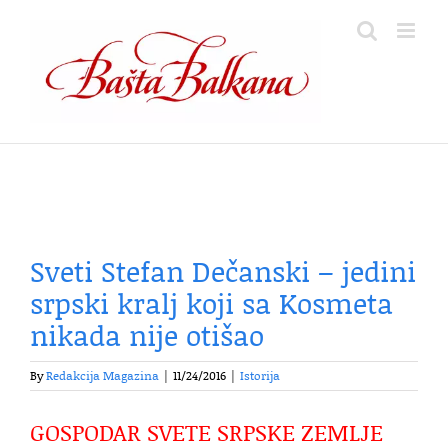
Skip
to
content
Sveti Stefan Dečanski – jedini
srpski kralj koji sa Kosmeta
nikada nije otišao
By
Redakcija Magazina
|
11/24/2016
|
Istorija
GOSPODAR SVETE SRPSKE ZEMLJE