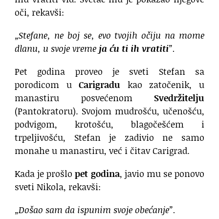
oči, rekavši:
„Stefane, ne boj se, evo tvojih očiju na mome
dlanu, u svoje vreme
ja ću ti ih vratiti
”.
Pet godina proveo je sveti Stefan sa
porodicom u
Carigradu
kao zatočenik, u
manastiru posvećenom
Svedržitelju
(Pantokratoru). Svojom mudrošću, učenošću,
podvigom, krotošću, blagočešćem i
trpeljivošću, Stefan je zadivio ne samo
monahe u manastiru, već i čitav Carigrad.
Kada je prošlo
pet godina
, javio mu se ponovo
sveti Nikola, rekavši:
„Došao sam da ispunim svoje obećanje”.