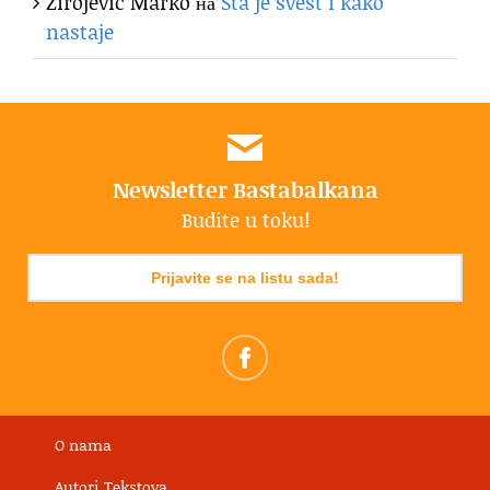
Zirojević Marko
на
Šta je svest i kako
nastaje
Newsletter Bastabalkana
Budite u toku!
Prijavite se na listu sada!
O nama
Autori Tekstova