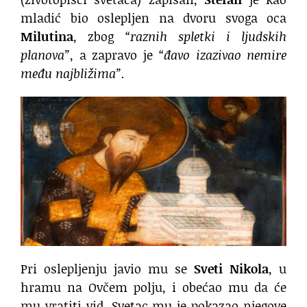
mladić bio oslepljen na dvoru svoga oca
Milutina
, zbog
“raznih spletki i ljudskih
planova”
, a zapravo je
“đavo izazivao nemire
među najbližima”.
Pri oslepljenju javio mu se
Sveti Nikola
, u
hramu na Ovčem polju, i obećao mu da će
mu vratiti vid. Svetac mu je pokazao njegove