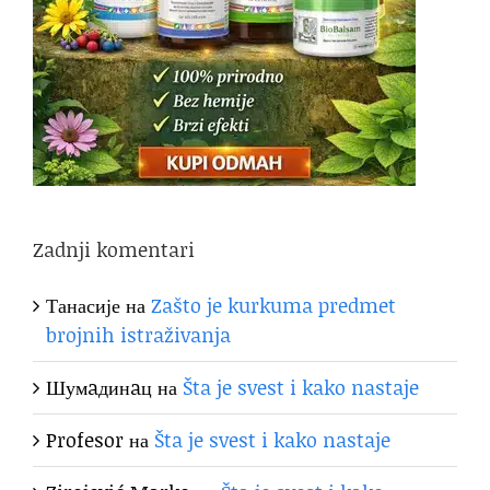
Zadnji komentari
Танасије
на
Zašto je kurkuma predmet
brojnih istraživanja
Шумaдинaц
на
Šta je svest i kako nastaje
Profesor
на
Šta je svest i kako nastaje