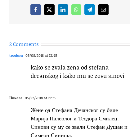
Facebook
X
LinkedIn
WhatsApp
Telegram
Email
2 Comments
teodora
05/08/2018 at 12:45
kako se zvala zena od stefana
decanskog i kako mu se zovu sinovi
Никола
05/22/2018 at 19:35
Жене од Стефана Дечанског су биле
Марија Палеолог и Теодора Смилец.
Синови су му се звали Стефан Душан и
Симеон Синиша.