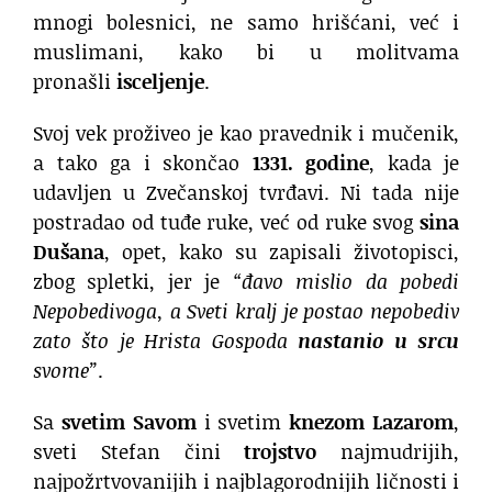
mnogi bolesnici, ne samo hrišćani, već i
muslimani, kako bi u molitvama
pronašli
isceljenje
.
Svoj vek proživeo je kao pravednik i mučenik,
a tako ga i skončao
1331. godine
, kada je
udavljen u Zvečanskoj tvrđavi. Ni tada nije
postradao od tuđe ruke, već od ruke svog
sina
Dušana
, opet, kako su zapisali životopisci,
zbog spletki, jer je
“đavo mislio da pobedi
Nepobedivoga, a Sveti kralj je postao nepobediv
zato što je Hrista Gospoda
nastanio u srcu
svome”
.
Sa
svetim Savom
i svetim
knezom Lazarom
,
sveti Stefan čini
trojstvo
najmudrijih,
najpožrtvovanijih i najblagorodnijih ličnosti i