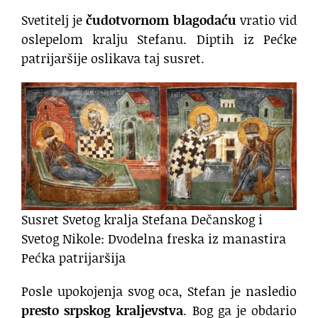
Svetitelj je
čudotvornom blagodaću
vratio vid
oslepelom kralju Stefanu. Diptih iz Pećke
patrijaršije oslikava taj susret.
Susret Svetog kralja Stefana Dečanskog i
Svetog Nikole: Dvodelna freska iz manastira
Pećka patrijaršija
Posle upokojenja svog oca, Stefan je nasledio
presto srpskog kraljevstva
. Bog ga je obdario