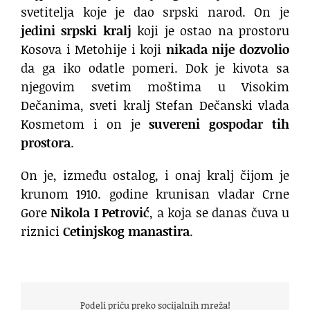
svetitelja koje je dao srpski narod. On je
jedini srpski kralj
koji je ostao na prostoru
Kosova i Metohije i koji
nikada nije dozvolio
da ga iko odatle pomeri. Dok je kivota sa
njegovim svetim moštima u Visokim
Dečanima, sveti kralj Stefan Dečanski vlada
Kosmetom i on je
suvereni gospodar tih
prostora
.
On je, između ostalog, i onaj kralj čijom je
krunom 1910. godine krunisan vladar Crne
Gore
Nikola I Petrović
, a koja se danas čuva u
riznici
Cetinjskog manastira
.
Podeli priču preko socijalnih mreža!